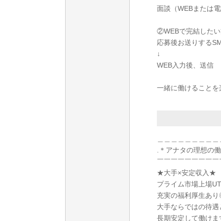
面談（WEBまたは
②WEBで完結したい
応募後お送りするS
↓
WEB入力後、送信
一緒に働けることを
＿＿＿＿＿＿＿＿＿
.＊アナタの理想の
￣￣￣￣￣￣￣￣￣
★大手×安定収入★
プライム市場上場U
充実の福利厚生あり
大手ならではの待遇
長期安定して働けま