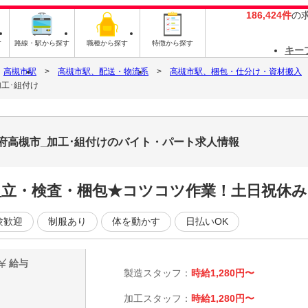
186,424件
の
す
路線・駅から探す
職種から探す
特徴から探す
キー
高槻市駅
高槻市駅、配送・物流系
高槻市駅、梱包・仕分け・資材搬入
加工･組付け
阪府高槻市_加工･組付けのバイト・パート求人情報
組立・検査・梱包★コツコツ作業！土日祝休み
験歓迎
制服あり
体を動かす
日払いOK
給与
製造スタッフ：
時給1,280円〜
加工スタッフ：
時給1,280円〜