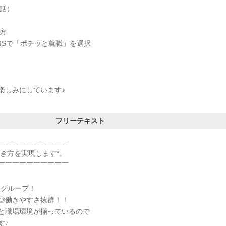
電話）
方
MSで「ポチッと就職」を選択
楽しみにしています♪
フリーテキスト
＿＿＿＿＿＿＿＿＿＿
働き方を実現します*。
￣￣￣￣￣￣￣￣￣￣
Tグループ！
◎働きやすさ抜群！！
と職場環境が揃っているので
す♪