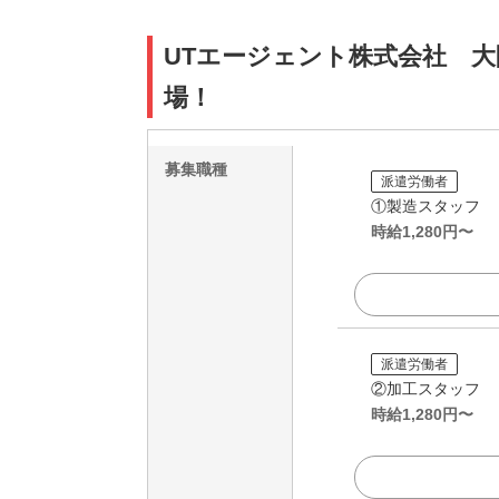
UTエージェント株式会社 大
場！
募集職種
派遣労働者
①製造スタッフ
時給
1,280
円〜
派遣労働者
②加工スタッフ
時給
1,280
円〜