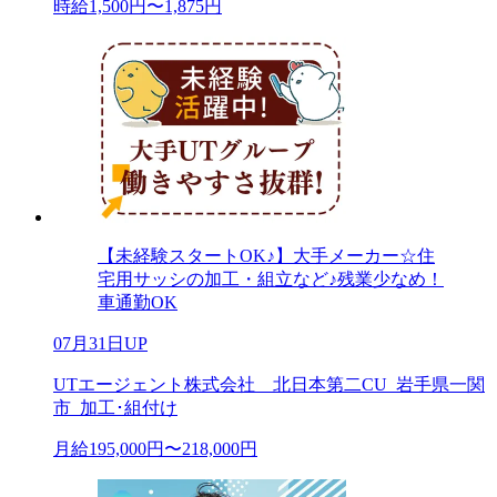
時給1,500円〜1,875円
【未経験スタートOK♪】大手メーカー☆住
宅用サッシの加工・組立など♪残業少なめ！
車通勤OK
07月31日UP
UTエージェント株式会社 北日本第二CU_岩手県一関
市_加工･組付け
月給195,000円〜218,000円