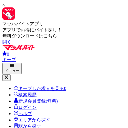
×
マッハバイトアプリ
アプリでお得にバイト探し！
無料ダウンロードはこちら
開く
0
キープ
メニュー
キープした求人を見る
0
検索履歴
新規会員登録(無料)
ログイン
ヘルプ
エリアから探す
駅から探す