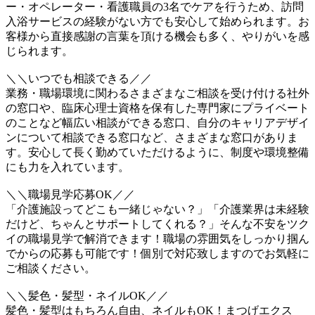
ー・オペレーター・看護職員の3名でケアを行うため、訪問
入浴サービスの経験がない方でも安心して始められます。お
客様から直接感謝の言葉を頂ける機会も多く、やりがいを感
じられます。
＼＼いつでも相談できる／／
業務・職場環境に関わるさまざまなご相談を受け付ける社外
の窓口や、臨床心理士資格を保有した専門家にプライベート
のことなど幅広い相談ができる窓口、自分のキャリアデザイ
ンについて相談できる窓口など、さまざまな窓口がありま
す。安心して長く勤めていただけるように、制度や環境整備
にも力を入れています。
＼＼職場見学応募OK／／
「介護施設ってどこも一緒じゃない？」「介護業界は未経験
だけど、ちゃんとサポートしてくれる？」そんな不安をツク
イの職場見学で解消できます！職場の雰囲気をしっかり掴ん
でからの応募も可能です！個別で対応致しますのでお気軽に
ご相談ください。
＼＼髪色・髪型・ネイルOK／／
髪色・髪型はもちろん自由、ネイルもOK！まつげエクス