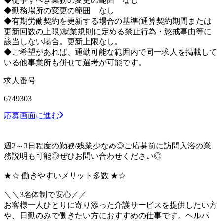
◆従事すべき業務の変更の範囲 なし
◆勤務場所の変更の範囲 なし
◆有期労働契約を更新する場合の基準(通算契約期間または
更新回数の上限)就業規則に定める禁止行為・懲戒事由等に
該当しない場合。更新上限なし。
◆ご希望があれば、通勤可能な範囲内で同一求人を掲載して
いる他事業所も併せて選考が可能です。
求人番号
6749303
応募画面に進む
週2～3日程度の勤務/残業少なめ◎ご応募前に訪問入浴の業
務説明も可能◎ぜひお問い合わせください◎
★☆ 働きやすいメリット多数 ★☆
＼＼3名体制で安心／／
お客様一人ひとりに寄り添った介護サービスを提供したい方
や、日勤のみで働きたい方におすすめの仕事です。ヘルパ