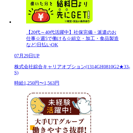
【20代～40代活躍中】社保完備・派遣のお
仕事☆週5で働ける☆組立・加工・食品製造
など/日払いOK
07月29日UP
株式会社綜合キャリアオプション(1314GH0810G2★33-
S)
時給1,250円〜1,563円