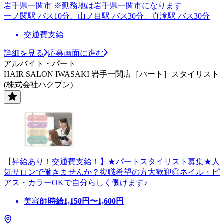
岩手県一関市 ※勤務地は岩手県一関市になります
一ノ関駅 バス10分、山ノ目駅 バス30分、真滝駅 バス30分
交通費支給
詳細を見る
応募画面に進む
アルバイト・パート
HAIR SALON IWASAKI 岩手一関店［パート］スタイリスト
(株式会社ハクブン)
【昇給あり！交通費支給！】★パートスタイリスト募集★人
気サロンで働きませんか？復職希望の方大歓迎◎ネイル・ピ
アス・カラーOKで自分らしく働けます♪
美容師
時給
1,150
円〜
1,600
円