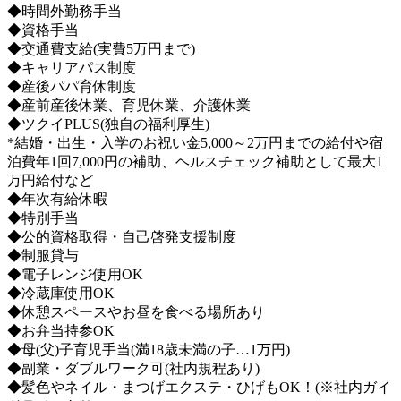
◆時間外勤務手当
◆資格手当
◆交通費支給(実費5万円まで)
◆キャリアパス制度
◆産後パパ育休制度
◆産前産後休業、育児休業、介護休業
◆ツクイPLUS(独自の福利厚生)
*結婚・出生・入学のお祝い金5,000～2万円までの給付や宿
泊費年1回7,000円の補助、ヘルスチェック補助として最大1
万円給付など
◆年次有給休暇
◆特別手当
◆公的資格取得・自己啓発支援制度
◆制服貸与
◆電子レンジ使用OK
◆冷蔵庫使用OK
◆休憩スペースやお昼を食べる場所あり
◆お弁当持参OK
◆母(父)子育児手当(満18歳未満の子…1万円)
◆副業・ダブルワーク可(社内規程あり)
◆髪色やネイル・まつげエクステ・ひげもOK！(※社内ガイ