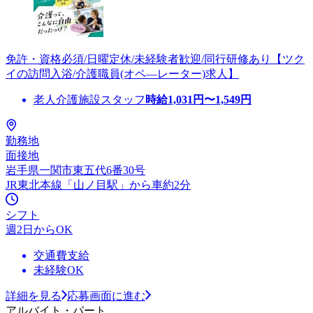
免許・資格必須/日曜定休/未経験者歓迎/同行研修あり【ツク
イの訪問入浴/介護職員(オペ―レーター)求人】
老人介護施設スタッフ
時給
1,031
円〜
1,549
円
勤務地
面接地
岩手県一関市東五代6番30号
JR東北本線「山ノ目駅」から車約2分
シフト
週2日からOK
交通費支給
未経験OK
詳細を見る
応募画面に進む
アルバイト・パート