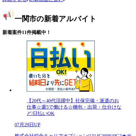
一関市の新着アルバイト
新着案件11件掲載中！
【20代～40代活躍中】社保完備・派遣のお
仕事☆週5で働ける☆梱包・出荷・仕分けな
ど/日払いOK
07月29日UP
株式会社綜合キャリアオプション(1314GH0810G2★46-