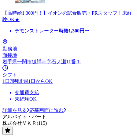
【高時給1,300円！】イオンの試食販売・PRスタッフ！未経
験OK★
デモンストレーター
時給
1,300
円〜
勤務地
面接地
岩手県一関市狐禅寺字石ノ瀬11番１
シフト
1日7時間 週1日からOK
交通費支給
未経験OK
詳細を見る
応募画面に進む
アルバイト・パート
株式会社ＭＫＲ(115)