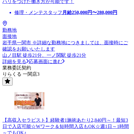
ハリをつけた働き方が可能です！
修理・メンテスタッフ
月給
250,000
円〜
280,000
円
勤務地
面接地
岩手県一関市 ※詳細な勤務地につきましては、面接時にご
確認をお願いいたします
山ノ目駅 徒歩21分、一ノ関駅 徒歩21分
詳細を見る
応募画面に進む
業務委託契約
りらくる 一関店3
【高収入セラピスト】経験者1施術あたり2,840円～！最短3
日で入店可能☆Wワーク＆短時間入店もOK☆週1日～1時間
～でもOK♪