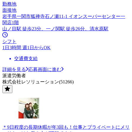
勤務地
面接地
岩手県一関市狐禅寺石ノ瀬11-1 イオンスーパーセンター一
関店1階
山ノ目駅 徒歩23分、一ノ関駅 徒歩26分、清水原駅
シフト
1日3時間 週1日からOK
交通費支給
詳細を見る
応募画面に進む
派遣労働者
株式会社レソリューション(51266)
＊9日程度の長期休暇が年3回も！仕事とプライベートにメリ