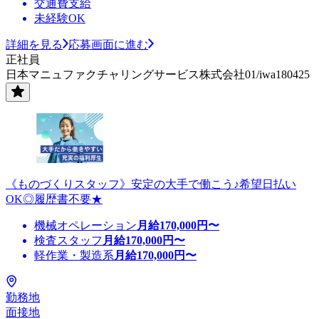
交通費支給
未経験OK
詳細を見る
応募画面に進む
正社員
日本マニュファクチャリングサービス株式会社01/iwa180425
《ものづくりスタッフ》安定の大手で働こう♪希望日払い
OK◎履歴書不要★
機械オペレーション
月給
170,000
円〜
検査スタッフ
月給
170,000
円〜
軽作業・製造系
月給
170,000
円〜
勤務地
面接地