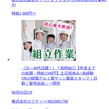
N)
時給1,400円〜
《20～40代活躍！》＊高時給◎【年末まで
の短期・時給1500円】土日祝休み×未経験
OKの樹脂アルミ製サッシ製造スタッフ｜日
勤｜髪色自由｜一関市
08月05日UP
株式会社ロフティー/MI20001798