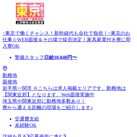
<東京で働くチャンス！新幹線代も会社で負担！>東京のお
仕事☆WEB面接＆その場で採否決定！家具家電付き寮に即
入寮OK
警備スタッフ
日給
10,840
円〜
勤務地
面接地
岩手県一関市 ※こちらは求人掲載エリアです。勤務地は
【関東近郊】となります。Web面接実施中
埼玉県や関東近郊に勤務地多数あり！
寮から通える距離の現場をご紹介します♪
交通費支給
未経験OK
詳細を見る
応募画面に進む