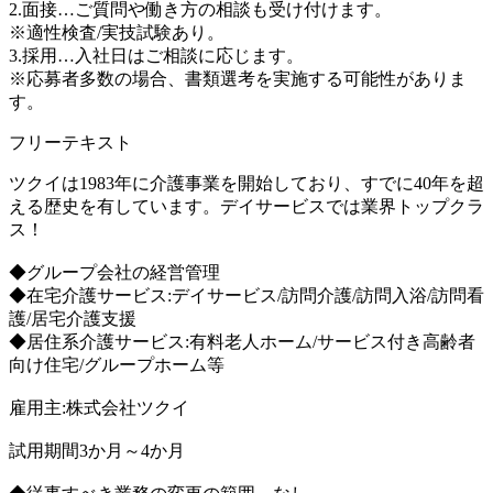
2.面接…ご質問や働き方の相談も受け付けます。
※適性検査/実技試験あり。
3.採用…入社日はご相談に応じます。
※応募者多数の場合、書類選考を実施する可能性がありま
す。
フリーテキスト
ツクイは1983年に介護事業を開始しており、すでに40年を超
える歴史を有しています。デイサービスでは業界トップクラ
ス！
◆グループ会社の経営管理
◆在宅介護サービス:デイサービス/訪問介護/訪問入浴/訪問看
護/居宅介護支援
◆居住系介護サービス:有料老人ホーム/サービス付き高齢者
向け住宅/グループホーム等
雇用主:株式会社ツクイ
試用期間3か月～4か月