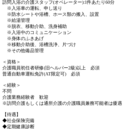
訪問入浴の介護スタッフ(オペレーター):1件あたり60分
※入浴車の運転、申し送り
※防水シートや浴槽、ホース類の搬入、設置
※給湯管理
※脱衣、移動介助、洗身補助
※入浴中のコミュニケーション
※身体のふきあげ
※移動介助後、浴槽洗浄、片づけ
※その他備品管理
＜資格＞
介護職員初任者研修(旧ヘルパー2級)以上 必須
普通自動車運転免許(AT限定可) 必須
＜経験＞
不問
介護業務経験者 歓迎
※訪問介護もしくは通所介護の介護職員兼務可能者は優遇
【待遇】
◆社会保険完備
◆定期健康診断