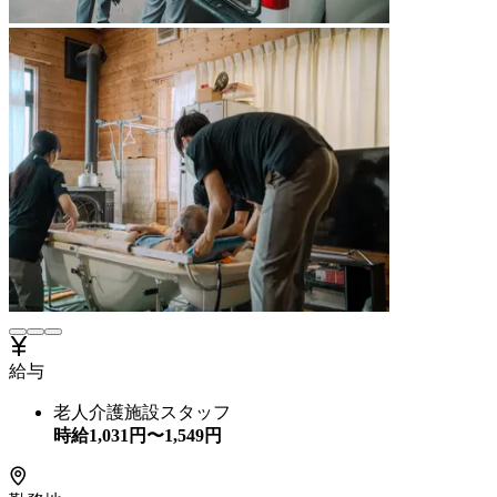
給与
老人介護施設スタッフ
時給
1,031
円〜
1,549
円