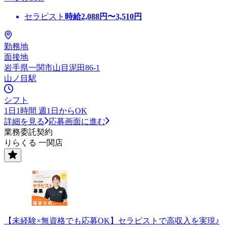
セラピスト
時給
2,088
円〜
3,510
円
勤務地
面接地
岩手県一関市山目泥田86-1
山ノ目駅
シフト
1日1時間 週1日からOK
詳細を見る
応募画面に進む
業務委託契約
りらくる 一関店
【未経験×無資格でも応募OK】セラピストで高収入を実現♪