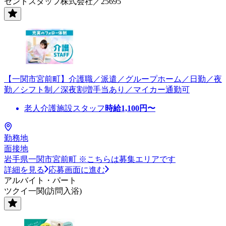
セントスタッフ株式会社／25695
【一関市宮前町】介護職／派遣／グループホーム／日勤／夜
勤／シフト制／深夜割増手当あり／マイカー通勤可
老人介護施設スタッフ
時給
1,100
円〜
勤務地
面接地
岩手県一関市宮前町 ※こちらは募集エリアです
詳細を見る
応募画面に進む
アルバイト・パート
ツクイ一関(訪問入浴)