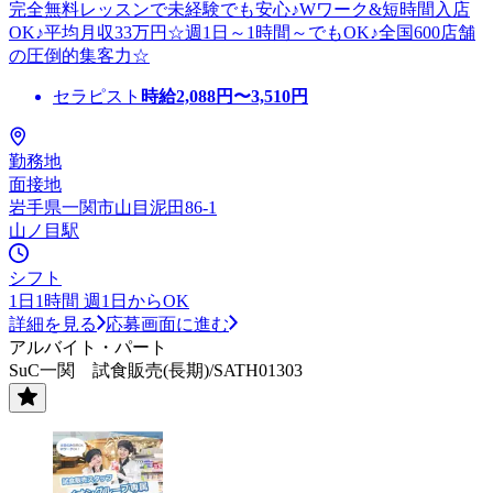
完全無料レッスンで未経験でも安心♪Wワーク&短時間入店
OK♪平均月収33万円☆週1日～1時間～でもOK♪全国600店舗
の圧倒的集客力☆
セラピスト
時給
2,088
円〜
3,510
円
勤務地
面接地
岩手県一関市山目泥田86-1
山ノ目駅
シフト
1日1時間 週1日からOK
詳細を見る
応募画面に進む
アルバイト・パート
SuC一関 試食販売(長期)/SATH01303