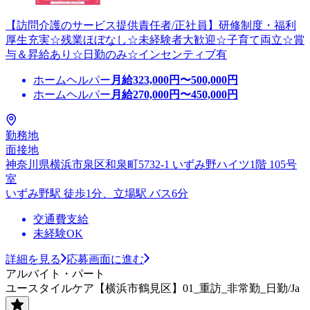
【訪問介護のサービス提供責任者/正社員】研修制度・福利
厚生充実☆残業ほぼなし☆未経験者大歓迎☆子育て両立☆賞
与＆昇給あり☆日勤のみ☆インセンティブ有
ホームヘルパー
月給
323,000
円〜
500,000
円
ホームヘルパー
月給
270,000
円〜
450,000
円
勤務地
面接地
神奈川県横浜市泉区和泉町5732-1 いずみ野ハイツ1階 105号
室
いずみ野駅 徒歩1分、立場駅 バス6分
交通費支給
未経験OK
詳細を見る
応募画面に進む
アルバイト・パート
ユースタイルケア【横浜市鶴見区】01_重訪_非常勤_日勤/Ja