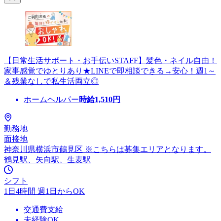
【日常生活サポート・お手伝いSTAFF】髪色・ネイル自由！
家事感覚でゆとりあり★LINEで即相談できる→安心！週1～
＆残業なしで私生活両立◎
ホームヘルパー
時給
1,510
円
勤務地
面接地
神奈川県横浜市鶴見区 ※こちらは募集エリアとなります。
鶴見駅、矢向駅、生麦駅
シフト
1日4時間 週1日からOK
交通費支給
未経験OK