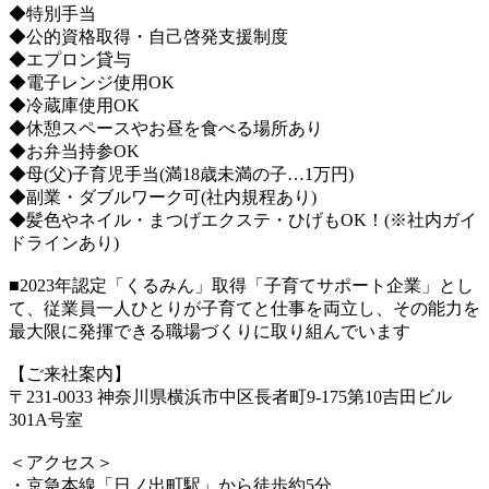
◆特別手当
◆公的資格取得・自己啓発支援制度
◆エプロン貸与
◆電子レンジ使用OK
◆冷蔵庫使用OK
◆休憩スペースやお昼を食べる場所あり
◆お弁当持参OK
◆母(父)子育児手当(満18歳未満の子…1万円)
◆副業・ダブルワーク可(社内規程あり)
◆髪色やネイル・まつげエクステ・ひげもOK！(※社内ガイ
ドラインあり)
■2023年認定「くるみん」取得「子育てサポート企業」とし
て、従業員一人ひとりが子育てと仕事を両立し、その能力を
最大限に発揮できる職場づくりに取り組んでいます
【ご来社案内】
〒231-0033 神奈川県横浜市中区長者町9-175第10吉田ビル
301A号室
＜アクセス＞
・京急本線「日ノ出町駅」から徒歩約5分