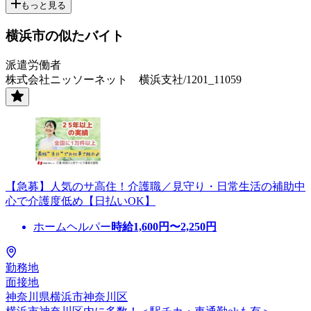
もっと見る
横浜市の似たバイト
派遣労働者
株式会社ニッソーネット 横浜支社/1201_11059
【急募】人気のサ高住！介護職／見守り・日常生活の補助中
心で介護度低め【日払いOK】
ホームヘルパー
時給
1,600
円〜
2,250
円
勤務地
面接地
神奈川県横浜市神奈川区