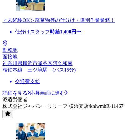
＜未経験OK＞廃棄物等の仕分け・選別作業業務！
仕分けスタッフ
時給
1,400
円〜
勤務地
面接地
神奈川県横浜市瀬谷区阿久和南
相鉄本線 三ツ境駅 (バス15分)
交通費支給
詳細を見る
応募画面に進む
派遣労働者
株式会社ジャパン・リリーフ 横浜支店/knlwmhR-11467