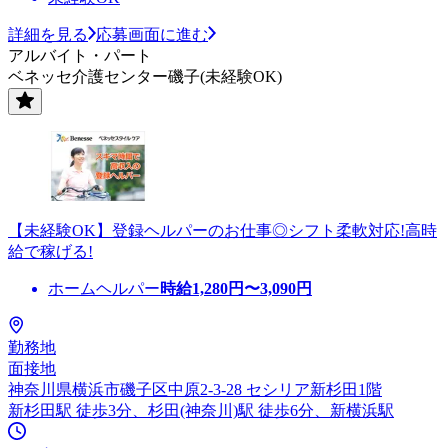
詳細を見る
応募画面に進む
アルバイト・パート
ベネッセ介護センター磯子(未経験OK)
【未経験OK】登録ヘルパーのお仕事◎シフト柔軟対応!高時
給で稼げる!
ホームヘルパー
時給
1,280
円〜
3,090
円
勤務地
面接地
神奈川県横浜市磯子区中原2-3-28 セシリア新杉田1階
新杉田駅 徒歩3分、杉田(神奈川)駅 徒歩6分、新横浜駅