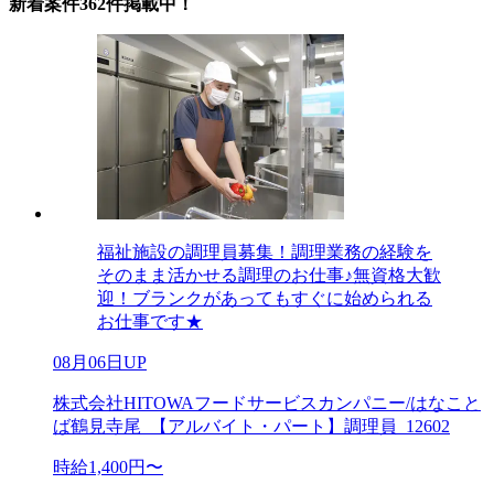
新着案件362件掲載中！
福祉施設の調理員募集！調理業務の経験を
そのまま活かせる調理のお仕事♪無資格大歓
迎！ブランクがあってもすぐに始められる
お仕事です★
08月06日UP
株式会社HITOWAフードサービスカンパニー/はなこと
ば鶴見寺尾_【アルバイト・パート】調理員_12602
時給1,400円〜