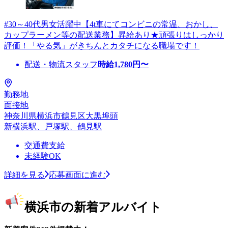
#30～40代男女活躍中【4t車にてコンビニの常温、おかし、
カップラーメン等の配送業務】昇給あり★頑張りはしっかり
評価！「やる気」がきちんとカタチになる職場です！
配送・物流スタッフ
時給
1,780
円〜
勤務地
面接地
神奈川県横浜市鶴見区大黒埠頭
新横浜駅、戸塚駅、鶴見駅
交通費支給
未経験OK
詳細を見る
応募画面に進む
横浜市の新着アルバイト