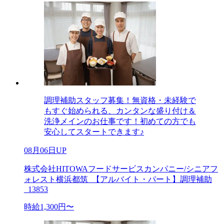
調理補助スタッフ募集！無資格・未経験で
もすぐ始められる、カンタンな盛り付け＆
洗浄メインのお仕事です！初めての方でも
安心してスタートできます♪
08月06日UP
株式会社HITOWAフードサービスカンパニー/シニアフ
ォレスト横浜都筑_【アルバイト・パート】調理補助
_13853
時給1,300円〜