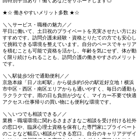
回特別手当あり！働くあなたをサポートします◎
★☆ 働きやすいメリット多数 ★☆
＼＼サービス・職種の魅力／／
平日に働いて、土日祝のプライベートを充実させたい方にお
すすめです。訪問介護未経験・資格とりたての方でも安心し
て挑戦できる環境を整えています。自分のペースでキャリア
を積むことも可能で資格を活かし、年齢を気にせず、体が動
く限り続けられることも、訪問介護の働きやすさのメリット
です。
＼＼駅徒歩5分で通勤便利／／
京急本線「日ノ出町駅」から徒歩約5分の駅近好立地！横浜
市中区・西区・南区エリアからも通いやすく、毎日の通勤も
ラクラクです。雨の日も負担が少なく、マイカー不要で快適
アクセス♪仕事帰りの買い物にも便利な環境です。
＼＼いつでも相談できる／／
業務・職場環境に関わるさまざまなご相談を受け付ける社外
の窓口や、臨床心理士資格を保有した専門家にプライベート
のことなど幅広い相談ができる窓口、自分のキャリアデザイ