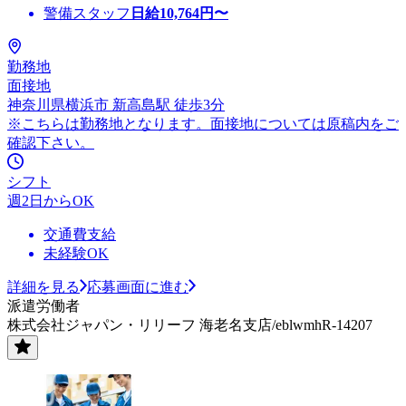
警備スタッフ
日給
10,764
円〜
勤務地
面接地
神奈川県横浜市 新高島駅 徒歩3分
※こちらは勤務地となります。面接地については原稿内をご
確認下さい。
シフト
週2日からOK
交通費支給
未経験OK
詳細を見る
応募画面に進む
派遣労働者
株式会社ジャパン・リリーフ 海老名支店/eblwmhR-14207