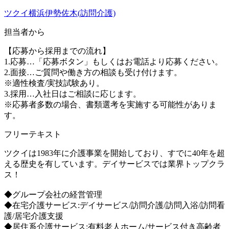
ツクイ横浜伊勢佐木(訪問介護)
担当者から
【応募から採用までの流れ】
1.応募…「応募ボタン」もしくはお電話より応募ください。
2.面接…ご質問や働き方の相談も受け付けます。
※適性検査/実技試験あり。
3.採用…入社日はご相談に応じます。
※応募者多数の場合、書類選考を実施する可能性がありま
す。
フリーテキスト
ツクイは1983年に介護事業を開始しており、すでに40年を超
える歴史を有しています。デイサービスでは業界トップクラ
ス！
◆グループ会社の経営管理
◆在宅介護サービス:デイサービス/訪問介護/訪問入浴/訪問看
護/居宅介護支援
◆居住系介護サービス:有料老人ホーム/サービス付き高齢者