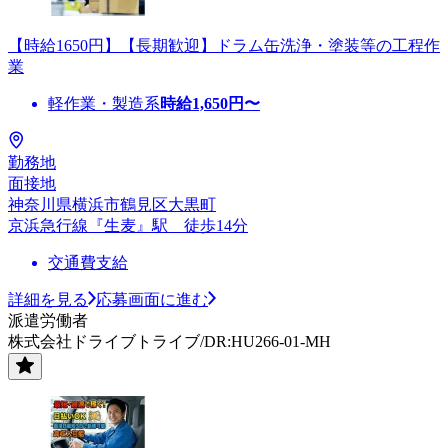
【時給1650円】【長期歓迎】ドラム缶洗浄・塗装等の工程作
業
軽作業・製造系
時給
1,650
円〜
勤務地
面接地
神奈川県横浜市鶴見区大黒町
京浜急行線『生麦』駅 徒歩14分
交通費支給
詳細を見る
応募画面に進む
派遣労働者
株式会社ドライブトライブ/DR:HU266-01-MH