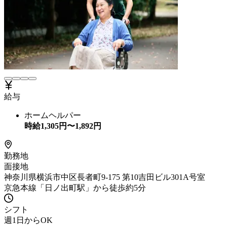
給与
ホームヘルパー
時給
1,305
円〜
1,892
円
勤務地
面接地
神奈川県横浜市中区長者町9-175 第10吉田ビル301A号室
京急本線「日ノ出町駅」から徒歩約5分
シフト
週1日からOK