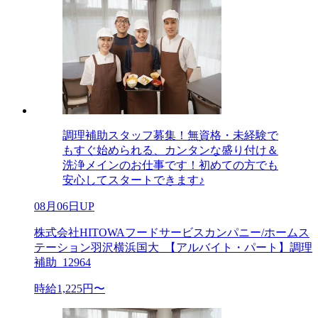
調理補助スタッフ募集！無資格・未経験で
もすぐ始められる、カンタンな盛り付け＆
洗浄メインのお仕事です！初めての方でも
安心してスタートできます♪
08月06日UP
株式会社HITOWAフードサービスカンパニー/ホームス
テーション羽沢横浜国大_【アルバイト・パート】調理
補助_12964
時給1,225円〜