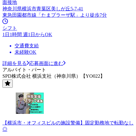
面接地
神奈川県横浜市青葉区美しが丘5-7-41
東急田園都市線「たまプラーザ駅」より徒歩7分
シフト
1日1時間 週1日からOK
交通費支給
未経験OK
詳細を見る
応募画面に進む
アルバイト・パート
SPD株式会社 横浜支社（神奈川県）【YO022】
【横浜市・オフィスビルの施設警備】固定勤務地で転勤なし
◎