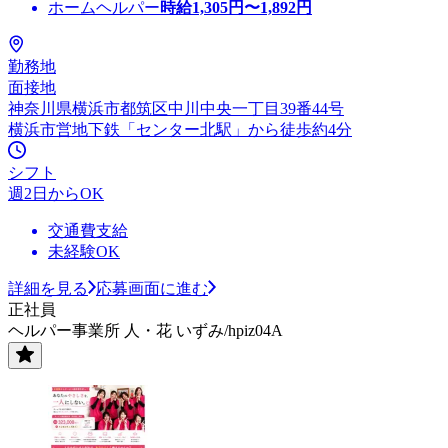
ホームヘルパー
時給
1,305
円〜
1,892
円
勤務地
面接地
神奈川県横浜市都筑区中川中央一丁目39番44号
横浜市営地下鉄「センター北駅」から徒歩約4分
シフト
週2日からOK
交通費支給
未経験OK
詳細を見る
応募画面に進む
正社員
ヘルパー事業所 人・花 いずみ/hpiz04A