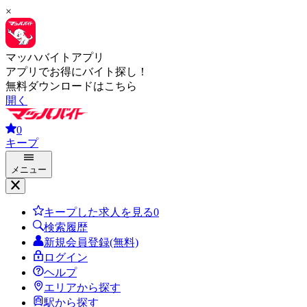
×
マッハバイトアプリ
アプリでお得にバイト探し！
無料ダウンロードはこちら
開く
0
キープ
メニュー
キープした求人を見る
0
検索履歴
新規会員登録(無料)
ログイン
ヘルプ
エリアから探す
駅から探す