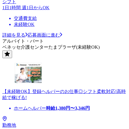
シフト
1日1時間 週1日からOK
交通費支給
未経験OK
詳細を見る
応募画面に進む
アルバイト・パート
ベネッセ介護センターたまプラーザ(未経験OK)
【未経験OK】登録ヘルパーのお仕事◎シフト柔軟対応!高時
給で稼げる!
ホームヘルパー
時給
1,380
円〜
3,346
円
勤務地