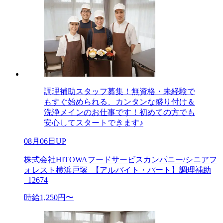
調理補助スタッフ募集！無資格・未経験で
もすぐ始められる、カンタンな盛り付け＆
洗浄メインのお仕事です！初めての方でも
安心してスタートできます♪
08月06日UP
株式会社HITOWAフードサービスカンパニー/シニアフ
ォレスト横浜戸塚_【アルバイト・パート】調理補助
_12674
時給1,250円〜