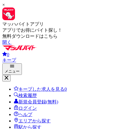
×
マッハバイトアプリ
アプリでお得にバイト探し！
無料ダウンロードはこちら
開く
0
キープ
メニュー
キープした求人を見る
0
検索履歴
新規会員登録(無料)
ログイン
ヘルプ
エリアから探す
駅から探す