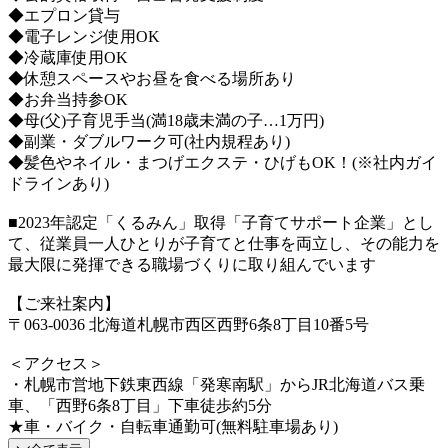
◆エプロン貸与
◆電子レンジ使用OK
◆冷蔵庫使用OK
◆休憩スペースやお昼を食べる場所あり
◆お弁当持参OK
◆母(父)子育児手当(満18歳未満の子…1万円)
◆副業・ダブルワーク可(社内規程あり)
◆髪色やネイル・まつげエクステ・ひげもOK！(※社内ガイ
ドラインあり)
■2023年認定「くるみん」取得「子育てサポート企業」とし
て、従業員一人ひとりが子育てと仕事を両立し、その能力を
最大限に発揮できる職場づくりに取り組んでいます
【ご来社案内】
〒063-0036 北海道札幌市西区西野6条8丁目10番5号
＜アクセス＞
・札幌市営地下鉄東西線「発寒南駅」からJR北海道バス乗
車、「西野6条8丁目」下車徒歩約5分
★車・バイク・自転車通勤可(無料駐車場あり)