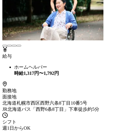
給与
ホームヘルパー
時給
1,317
円〜
1,792
円
勤務地
面接地
北海道札幌市西区西野六条8丁目10番5号
JR北海道バス「西野6条8丁目」下車徒歩約5分
シフト
週1日からOK