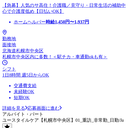
【急募】人気のサ高住！介護職／見守り・日常生活の補助中
心で介護度低め【日払いOK】
ホームヘルパー
時給
1,450
円〜
1,937
円
勤務地
面接地
北海道札幌市中央区
札幌市中央区内に多数！＜駅チカ・車通勤okも有＞
シフト
1日8時間 週5日からOK
交通費支給
未経験OK
短期OK
詳細を見る
応募画面に進む
アルバイト・パート
ユースタイルケア【札幌市中央区】01_重訪_非常勤_日勤/Ja