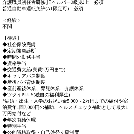
介護職員初任者研修(旧ヘルパー2級)以上 必須
普通自動車運転免許(AT限定可) 必須
＜経験＞
不問
【待遇】
◆社会保険完備
◆定期健康診断
◆時間外勤務手当
◆資格手当
◆交通費支給(実費5万円まで)
◆キャリアパス制度
◆産後パパ育休制度
◆産前産後休業、育児休業、介護休業
◆ツクイPLUS(独自の福利厚生)
*結婚・出生・入学のお祝い金5,000～2万円までの給付や宿
泊費年1回7,000円の補助、ヘルスチェック補助として最大1
万円給付など
◆年次有給休暇
◆特別手当
◆公的資格取得・自己啓発支援制度