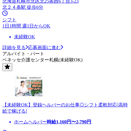
北海道札幌市北区北25条西6丁目3-23
北２４条駅 徒歩6分
シフト
1日1時間 週1日からOK
未経験OK
詳細を見る
応募画面に進む
アルバイト・パート
ベネッセ介護センター札幌(未経験OK)
【未経験OK】登録ヘルパーのお仕事◎シフト柔軟対応!高時
給で稼げる!
ホームヘルパー
時給
1,160
円〜
2,790
円