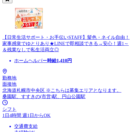
【日常生活サポート・お手伝いSTAFF】髪色・ネイル自由！
家事感覚でゆとりあり★LINEで即相談できる→安心！週1～
＆残業なしで私生活両立◎
ホームヘルパー
時給
1,410
円
勤務地
面接地
北海道札幌市中央区 ※こちらは募集エリアとなります。
桑園駅、すすきの(市営)駅、円山公園駅
シフト
1日4時間 週1日からOK
交通費支給