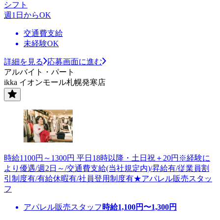
シフト
週1日からOK
交通費支給
未経験OK
詳細を見る
応募画面に進む
アルバイト・パート
ikka イオンモール札幌発寒店
時給1100円～1300円 平日18時以降・土日祝＋20円※経験に
より優遇/週2日～/交通費支給(当社規定内)/昇給有/従業員割
引制度有/有給休暇有/社員登用制度有★アパレル販売スタッ
フ
アパレル販売スタッフ
時給
1,100
円〜
1,300
円