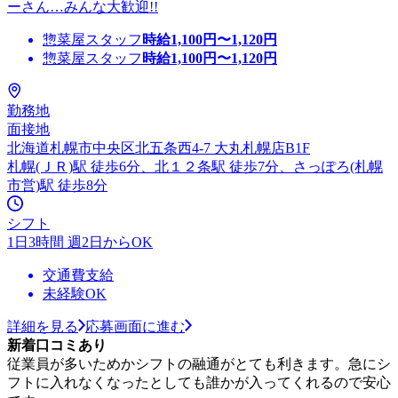
ーさん…みんな大歓迎!!
惣菜屋スタッフ
時給
1,100
円〜
1,120
円
惣菜屋スタッフ
時給
1,100
円〜
1,120
円
勤務地
面接地
北海道札幌市中央区北五条西4-7 大丸札幌店B1F
札幌(ＪＲ)駅 徒歩6分、北１２条駅 徒歩7分、さっぽろ(札幌
市営)駅 徒歩8分
シフト
1日3時間 週2日からOK
交通費支給
未経験OK
詳細を見る
応募画面に進む
新着口コミあり
従業員が多いためかシフトの融通がとても利きます。急にシ
フトに入れなくなったとしても誰かが入ってくれるので安心