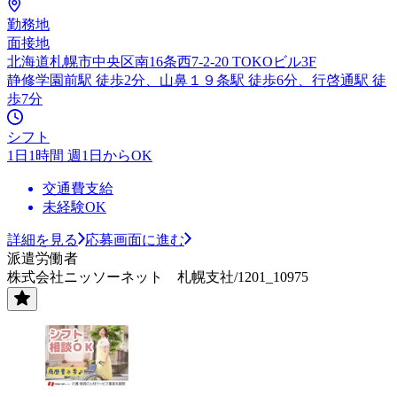
勤務地
面接地
北海道札幌市中央区南16条西7-2-20 TOKOビル3F
静修学園前駅 徒歩2分、山鼻１９条駅 徒歩6分、行啓通駅 徒
歩7分
シフト
1日1時間 週1日からOK
交通費支給
未経験OK
詳細を見る
応募画面に進む
派遣労働者
株式会社ニッソーネット 札幌支社/1201_10975