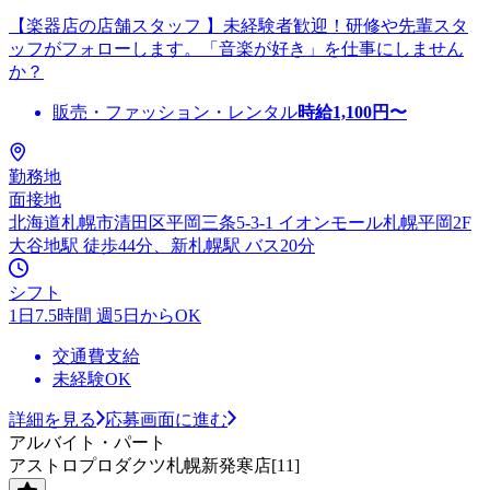
【楽器店の店舗スタッフ 】未経験者歓迎！研修や先輩スタ
ッフがフォローします。「音楽が好き」を仕事にしません
か？
販売・ファッション・レンタル
時給
1,100
円〜
勤務地
面接地
北海道札幌市清田区平岡三条5-3-1 イオンモール札幌平岡2F
大谷地駅 徒歩44分、新札幌駅 バス20分
シフト
1日7.5時間 週5日からOK
交通費支給
未経験OK
詳細を見る
応募画面に進む
アルバイト・パート
アストロプロダクツ札幌新発寒店[11]