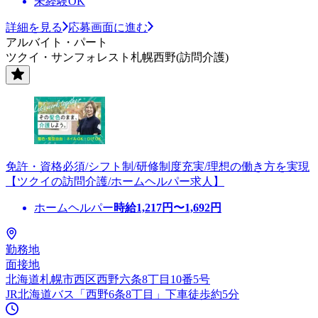
未経験OK
詳細を見る
応募画面に進む
アルバイト・パート
ツクイ・サンフォレスト札幌西野(訪問介護)
免許・資格必須/シフト制/研修制度充実/理想の働き方を実現
【ツクイの訪問介護/ホームヘルパー求人】
ホームヘルパー
時給
1,217
円〜
1,692
円
勤務地
面接地
北海道札幌市西区西野六条8丁目10番5号
JR北海道バス「西野6条8丁目」下車徒歩約5分