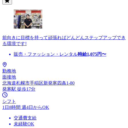
前向きに目標を持って頑張ればどんどんステップアップでき
る環境です!
販売・ファッション・レンタル
時給
1,075
円〜
勤務地
面接地
北海道札幌市手稲区新発寒四条1-80
発寒駅 徒歩17分
シフト
1日8時間 週4日からOK
交通費支給
未経験OK