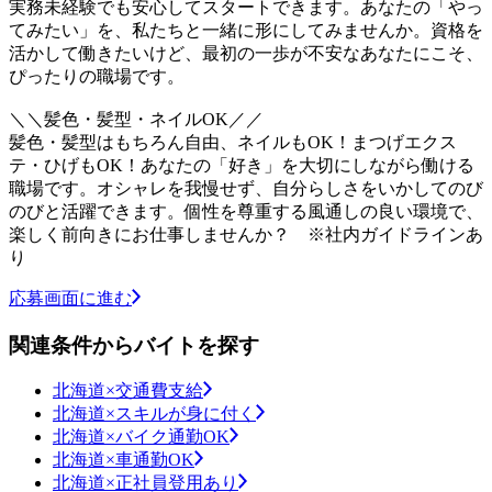
実務未経験でも安心してスタートできます。あなたの「やっ
てみたい」を、私たちと一緒に形にしてみませんか。資格を
活かして働きたいけど、最初の一歩が不安なあなたにこそ、
ぴったりの職場です。
＼＼髪色・髪型・ネイルOK／／
髪色・髪型はもちろん自由、ネイルもOK！まつげエクス
テ・ひげもOK！あなたの「好き」を大切にしながら働ける
職場です。オシャレを我慢せず、自分らしさをいかしてのび
のびと活躍できます。個性を尊重する風通しの良い環境で、
楽しく前向きにお仕事しませんか？ ※社内ガイドラインあ
り
応募画面に進む
関連条件からバイトを探す
北海道×交通費支給
北海道×スキルが身に付く
北海道×バイク通勤OK
北海道×車通勤OK
北海道×正社員登用あり