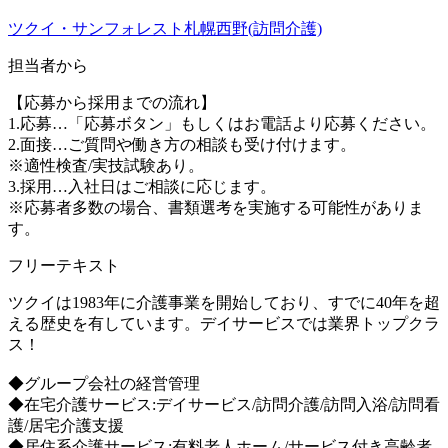
ツクイ・サンフォレスト札幌西野(訪問介護)
担当者から
【応募から採用までの流れ】
1.応募…「応募ボタン」もしくはお電話より応募ください。
2.面接…ご質問や働き方の相談も受け付けます。
※適性検査/実技試験あり。
3.採用…入社日はご相談に応じます。
※応募者多数の場合、書類選考を実施する可能性がありま
す。
フリーテキスト
ツクイは1983年に介護事業を開始しており、すでに40年を超
える歴史を有しています。デイサービスでは業界トップクラ
ス！
◆グループ会社の経営管理
◆在宅介護サービス:デイサービス/訪問介護/訪問入浴/訪問看
護/居宅介護支援
◆居住系介護サービス:有料老人ホーム/サービス付き高齢者