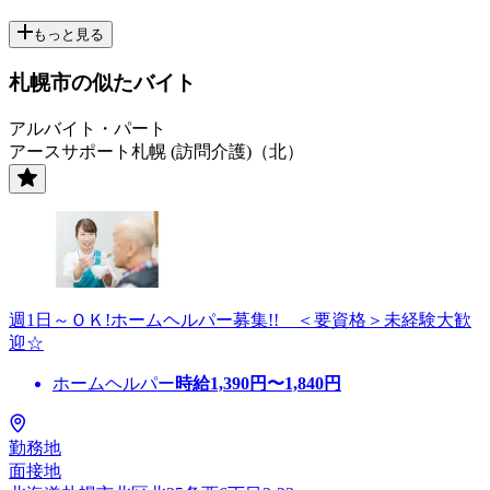
もっと見る
札幌市の似たバイト
アルバイト・パート
アースサポート札幌 (訪問介護)（北）
週1日～ＯＫ!ホームヘルパー募集!! ＜要資格＞未経験大歓
迎☆
ホームヘルパー
時給
1,390
円〜
1,840
円
勤務地
面接地