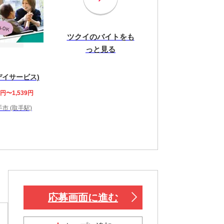
ツクイのバイトをも
っと見る
デイサービス)
4円〜1,539円
市 (取手駅)
応募画面に進む