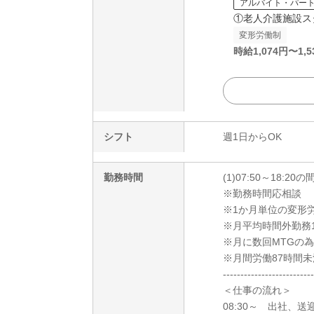
アルバイト・パー
①老人介護施設ス
変形労働制
時給
1,074
円〜
1,5
シフト
週1日からOK
勤務時間
(1)07:50～18:2
※勤務時間応相談
※1か月単位の変形
※月平均時間外勤務
※月に数回MTGの
※月間労働87時間未
--------------------------
＜仕事の流れ＞
08:30～ 出社、送