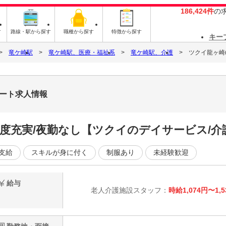
186,424件
の
す
路線・駅から探す
職種から探す
特徴から探す
キー
竜ケ崎駅
竜ケ崎駅、医療・福祉系
竜ケ崎駅、介護
ツクイ龍ヶ崎
パート求人情報
制度充実/夜勤なし【ツクイのデイサービス/
支給
スキルが身に付く
制服あり
未経験歓迎
給与
老人介護施設スタッフ：
時給1,074円〜1,5