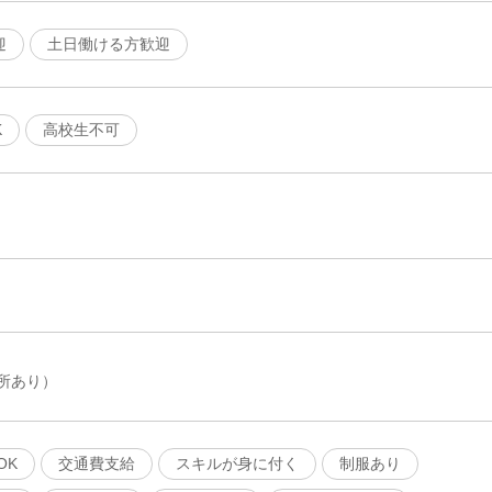
迎
土日働ける方歓迎
K
高校生不可
所あり）
OK
交通費支給
スキルが身に付く
制服あり