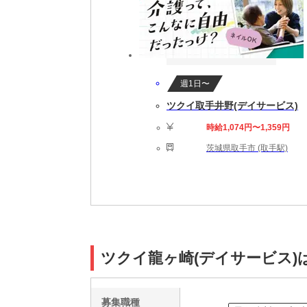
週1日〜
ツクイ取手井野(デイサービス)
時給1,074円〜1,359円
茨城県取手市 (取手駅)
ツクイ龍ヶ崎(デイサービス)
募集職種