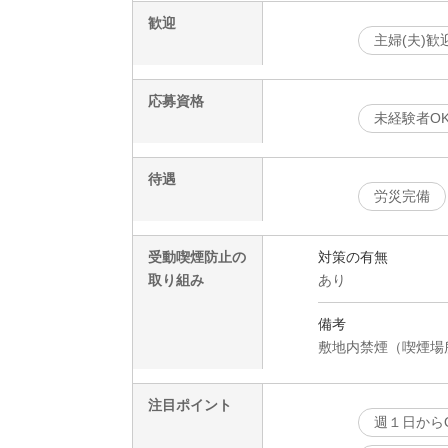
歓迎
主婦(夫)歓
応募資格
未経験者O
待遇
労災完備
受動喫煙防止の
対策の有無
取り組み
あり
備考
敷地内禁煙（喫煙場
注目ポイント
週１日から