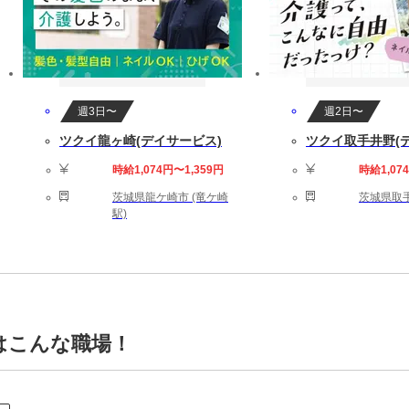
週3日〜
週2日〜
ツクイ龍ヶ崎(デイサービス)
ツクイ取手井野(
時給1,074円〜1,359円
時給1,07
茨城県龍ケ崎市 (竜ケ崎
茨城県取手
駅)
はこんな職場！