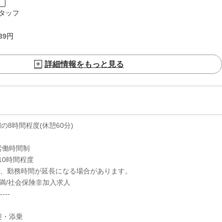
ト
タッフ
39
円
詳細情報をもっと見る
0の間の8時間程度(休憩60分)
労働時間制
10時間程度
為、勤務時間が延長になる場合があります。
満/社会保険非加入求人
----
迎・添乗