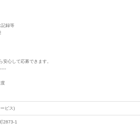
介助
は記録等
添乗
ら安心して応募できます。
----
程度
ービス)
873-1