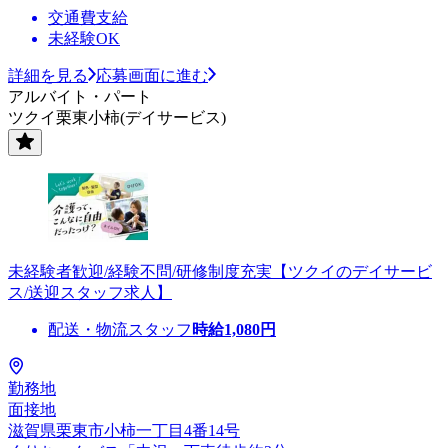
交通費支給
未経験OK
詳細を見る
応募画面に進む
アルバイト・パート
ツクイ栗東小柿(デイサービス)
未経験者歓迎/経験不問/研修制度充実【ツクイのデイサービ
ス/送迎スタッフ求人】
配送・物流スタッフ
時給
1,080
円
勤務地
面接地
滋賀県栗東市小柿一丁目4番14号