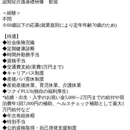
認知症介護基礎研修 歓迎
＜経験＞
不問
※69歳以下の応募(就業規則により定年年齢70歳のため)
【待遇】
◆社会保険完備
◆定期健康診断
◆時間外勤務手当
◆資格手当
◆交通費支給(実費5万円まで)
◆キャリアパス制度
◆産後パパ育休制度
◆産前産後休業、育児休業、介護休業
◆ツクイPLUS(独自の福利厚生)
*結婚・出生・入学のお祝い金5,000～2万円までの給付や宿
泊費年1回7,000円の補助、ヘルスチェック補助として最大1
万円給付など
◆年次有給休暇
◆特別手当
◆公的資格取得・自己啓発支援制度