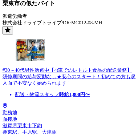
栗東市の似たバイト
派遣労働者
株式会社ドライブトライブ/DR:MC012-08-MH
#30～40代男性活躍中【4t車でのレトルト食品の配送業務】
研修期間の給与変動なし★安心のスタート！初めての方も収
入面で不安なく始められます！
配送・物流スタッフ
時給
1,800
円〜
勤務地
面接地
滋賀県栗東市下鈎
栗東駅、手原駅、大津駅