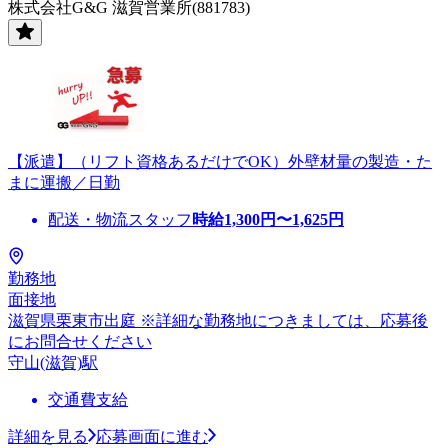
株式会社G&G 滋賀営業所(881783)
【派遣】（リフト資格あるだけでOK）外壁材量の製造・た
まに運搬／日勤
配送・物流スタッフ
時給
1,300
円〜
1,625
円
勤務地
面接地
滋賀県栗東市出庭 ※詳細な勤務地につきましては、応募後
にお問合せください
守山(滋賀)駅
交通費支給
詳細を見る
応募画面に進む