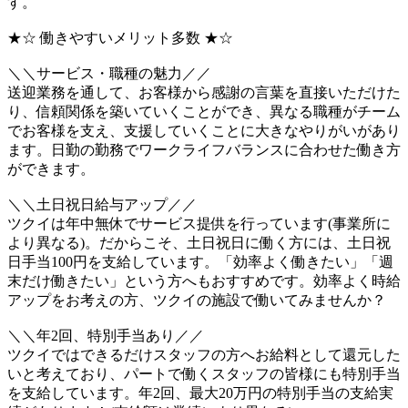
す。
★☆ 働きやすいメリット多数 ★☆
＼＼サービス・職種の魅力／／
送迎業務を通して、お客様から感謝の言葉を直接いただけた
り、信頼関係を築いていくことができ、異なる職種がチーム
でお客様を支え、支援していくことに大きなやりがいがあり
ます。日勤の勤務でワークライフバランスに合わせた働き方
ができます。
＼＼土日祝日給与アップ／／
ツクイは年中無休でサービス提供を行っています(事業所に
より異なる)。だからこそ、土日祝日に働く方には、土日祝
日手当100円を支給しています。「効率よく働きたい」「週
末だけ働きたい」という方へもおすすめです。効率よく時給
アップをお考えの方、ツクイの施設で働いてみませんか？
＼＼年2回、特別手当あり／／
ツクイではできるだけスタッフの方へお給料として還元した
いと考えており、パートで働くスタッフの皆様にも特別手当
を支給しています。年2回、最大20万円の特別手当の支給実