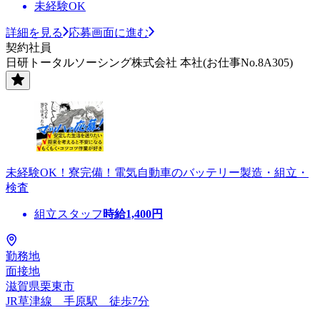
未経験OK
詳細を見る
応募画面に進む
契約社員
日研トータルソーシング株式会社 本社(お仕事No.8A305)
未経験OK！寮完備！電気自動車のバッテリー製造・組立・
検査
組立スタッフ
時給
1,400
円
勤務地
面接地
滋賀県栗東市
JR草津線 手原駅 徒歩7分