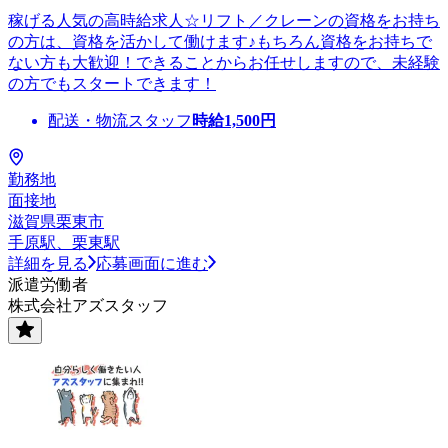
稼げる人気の高時給求人☆リフト／クレーンの資格をお持ち
の方は、資格を活かして働けます♪もちろん資格をお持ちで
ない方も大歓迎！できることからお任せしますので、未経験
の方でもスタートできます！
配送・物流スタッフ
時給
1,500
円
勤務地
面接地
滋賀県栗東市
手原駅、栗東駅
詳細を見る
応募画面に進む
派遣労働者
株式会社アズスタッフ