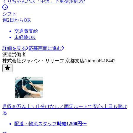
くりちゃんバス「中沢」下車徒歩約3分
シフト
週2日からOK
交通費支給
未経験OK
詳細を見る
応募画面に進む
派遣労働者
株式会社ジャパン・リリーフ 京都支店/ktdrmhR-18442
月収30万以上＼仕分けなし／固定ルートで安心/土日も働け
る
配送・物流スタッフ
時給
1,500
円〜