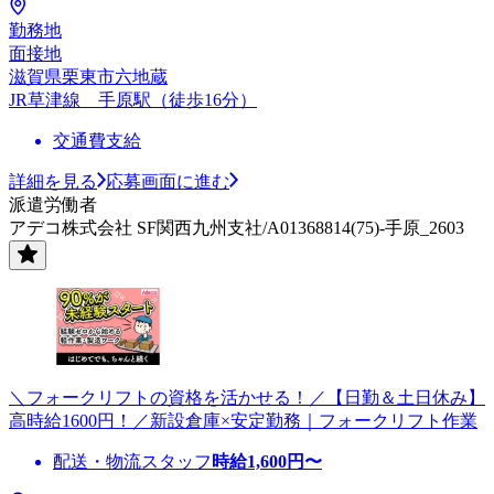
勤務地
面接地
滋賀県栗東市六地蔵
JR草津線 手原駅（徒歩16分）
交通費支給
詳細を見る
応募画面に進む
派遣労働者
アデコ株式会社 SF関西九州支社/A01368814(75)-手原_2603
＼フォークリフトの資格を活かせる！／【日勤＆土日休み】
高時給1600円！／新設倉庫×安定勤務｜フォークリフト作業
配送・物流スタッフ
時給
1,600
円〜