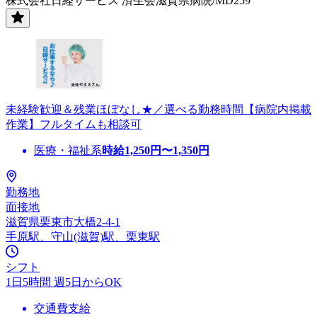
株式会社日経サービス 済生会滋賀県病院/MD259
未経験歓迎＆残業ほぼなし★／選べる勤務時間【病院内掲載
作業】フルタイムも相談可
医療・福祉系
時給
1,250
円〜
1,350
円
勤務地
面接地
滋賀県栗東市大橋2-4-1
手原駅、守山(滋賀)駅、栗東駅
シフト
1日5時間 週5日からOK
交通費支給