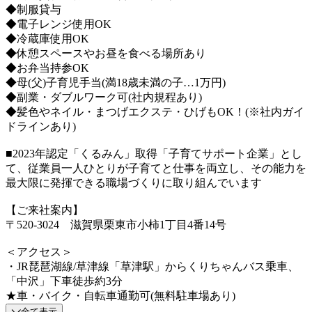
◆制服貸与
◆電子レンジ使用OK
◆冷蔵庫使用OK
◆休憩スペースやお昼を食べる場所あり
◆お弁当持参OK
◆母(父)子育児手当(満18歳未満の子…1万円)
◆副業・ダブルワーク可(社内規程あり)
◆髪色やネイル・まつげエクステ・ひげもOK！(※社内ガイ
ドラインあり)
■2023年認定「くるみん」取得「子育てサポート企業」とし
て、従業員一人ひとりが子育てと仕事を両立し、その能力を
最大限に発揮できる職場づくりに取り組んでいます
【ご来社案内】
〒520-3024 滋賀県栗東市小柿1丁目4番14号
＜アクセス＞
・JR琵琶湖線/草津線「草津駅」からくりちゃんバス乗車、
「中沢」下車徒歩約3分
★車・バイク・自転車通勤可(無料駐車場あり)
全て表示