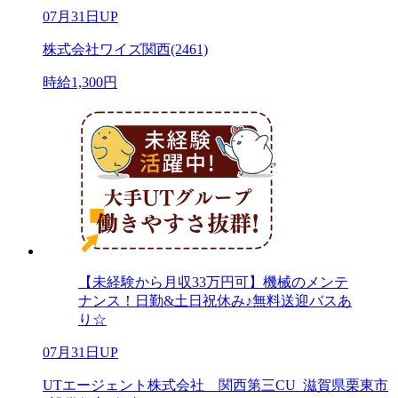
07月31日UP
株式会社ワイズ関西(2461)
時給1,300円
【未経験から月収33万円可】機械のメンテ
ナンス！日勤&土日祝休み♪無料送迎バスあ
り☆
07月31日UP
UTエージェント株式会社 関西第三CU_滋賀県栗東市