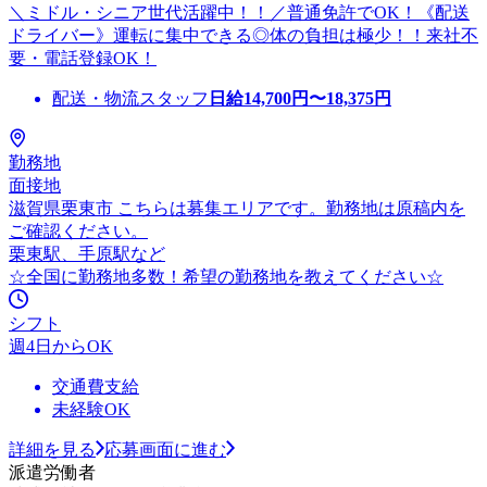
＼ミドル・シニア世代活躍中！！／普通免許でOK！《配送
ドライバー》運転に集中できる◎体の負担は極少！！来社不
要・電話登録OK！
配送・物流スタッフ
日給
14,700
円〜
18,375
円
勤務地
面接地
滋賀県栗東市 こちらは募集エリアです。勤務地は原稿内を
ご確認ください。
栗東駅、手原駅など
☆全国に勤務地多数！希望の勤務地を教えてください☆
シフト
週4日からOK
交通費支給
未経験OK
詳細を見る
応募画面に進む
派遣労働者