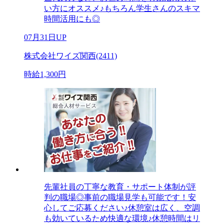
い方にオススメ♪もちろん学生さんのスキマ
時間活用にも◎
07月31日UP
株式会社ワイズ関西(2411)
時給1,300円
先輩社員の丁寧な教育・サポート体制が評
判の職場◎事前の職場見学も可能です！安
心してご応募ください♪休憩室は広く、空調
も効いているため快適な環境♪休憩時間はリ