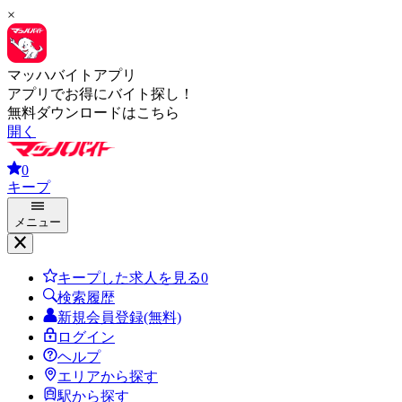
×
マッハバイトアプリ
アプリでお得にバイト探し！
無料ダウンロードはこちら
開く
0
キープ
メニュー
キープした求人を見る
0
検索履歴
新規会員登録(無料)
ログイン
ヘルプ
エリアから探す
駅から探す