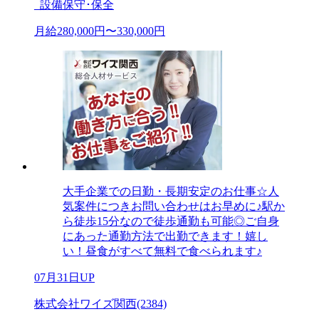
_設備保守･保全
月給280,000円〜330,000円
大手企業での日勤・長期安定のお仕事☆人
気案件につきお問い合わせはお早めに♪駅か
ら徒歩15分なので徒歩通勤も可能◎ご自身
にあった通勤方法で出勤できます！嬉し
い！昼食がすべて無料で食べられます♪
07月31日UP
株式会社ワイズ関西(2384)