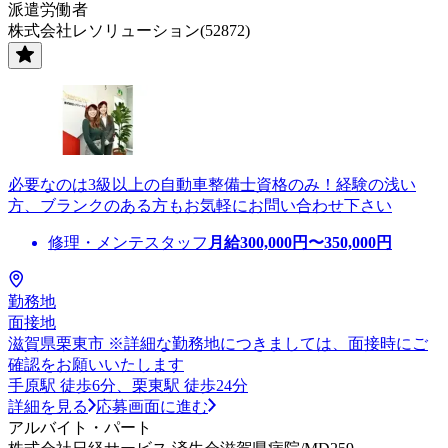
派遣労働者
株式会社レソリューション(52872)
必要なのは3級以上の自動車整備士資格のみ！経験の浅い
方、ブランクのある方もお気軽にお問い合わせ下さい
修理・メンテスタッフ
月給
300,000
円〜
350,000
円
勤務地
面接地
滋賀県栗東市 ※詳細な勤務地につきましては、面接時にご
確認をお願いいたします
手原駅 徒歩6分、栗東駅 徒歩24分
詳細を見る
応募画面に進む
アルバイト・パート