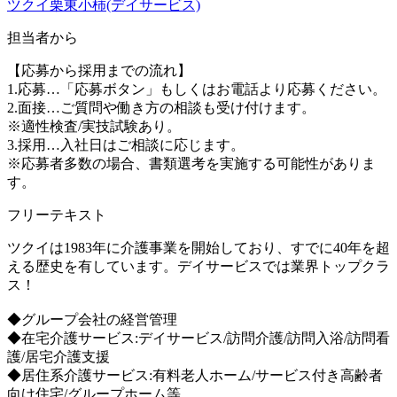
ツクイ栗東小柿(デイサービス)
担当者から
【応募から採用までの流れ】
1.応募…「応募ボタン」もしくはお電話より応募ください。
2.面接…ご質問や働き方の相談も受け付けます。
※適性検査/実技試験あり。
3.採用…入社日はご相談に応じます。
※応募者多数の場合、書類選考を実施する可能性がありま
す。
フリーテキスト
ツクイは1983年に介護事業を開始しており、すでに40年を超
える歴史を有しています。デイサービスでは業界トップクラ
ス！
◆グループ会社の経営管理
◆在宅介護サービス:デイサービス/訪問介護/訪問入浴/訪問看
護/居宅介護支援
◆居住系介護サービス:有料老人ホーム/サービス付き高齢者
向け住宅/グループホーム等