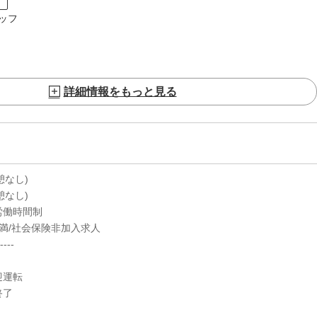
ト
ッフ
詳細情報をもっと見る
休憩なし)
休憩なし)
労働時間制
満/社会保険非加入求人
----
迎運転
終了