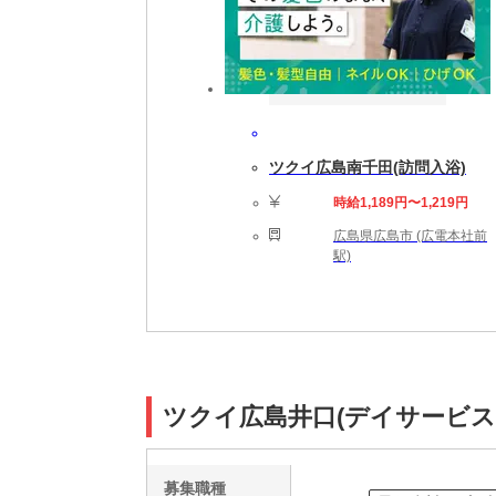
ツクイ広島南千田(訪問入浴)
時給1,189円〜1,219円
広島県広島市 (広電本社前
駅)
ツクイ広島井口(デイサービス
募集職種