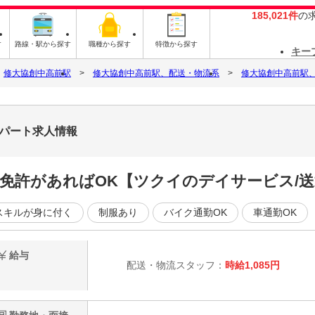
185,021件
の
す
路線・駅から探す
職種から探す
特徴から探す
キー
修大協創中高前駅
修大協創中高前駅、配送・物流系
修大協創中高前駅
・パート求人情報
転免許があればOK【ツクイのデイサービス/
スキルが身に付く
制服あり
バイク通勤OK
車通勤OK
給与
配送・物流スタッフ：
時給1,085円