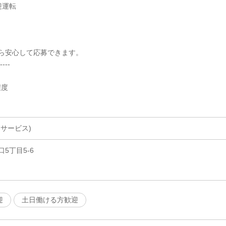
迎運転
ら安心して応募できます。
----
程度
サービス)
5丁目5-6
迎
土日働ける方歓迎