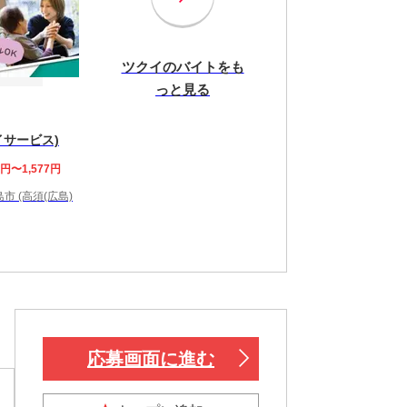
ツクイのバイトをも
っと見る
イサービス)
7円〜1,577円
市 (高須(広島)
応募画面に進む