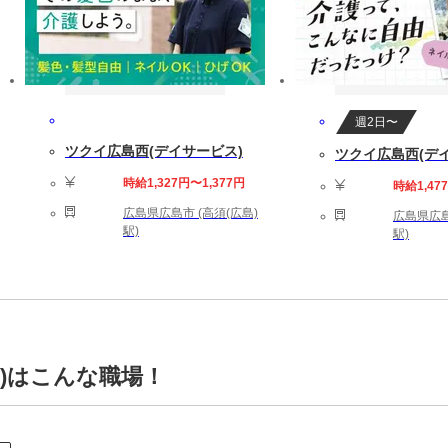
週2日〜
ツクイ広島西(デイサービス)
ツクイ広島西(デ
時給1,327円〜1,377円
時給1,47
広島県広島市 (高須(広島)
広島県広島
駅)
駅)
)はこんな職場！