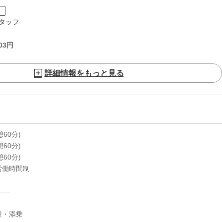
ト
タッフ
03
円
詳細情報をもっと見る
休憩60分)
休憩60分)
休憩60分)
労働時間制
----
迎・添乗