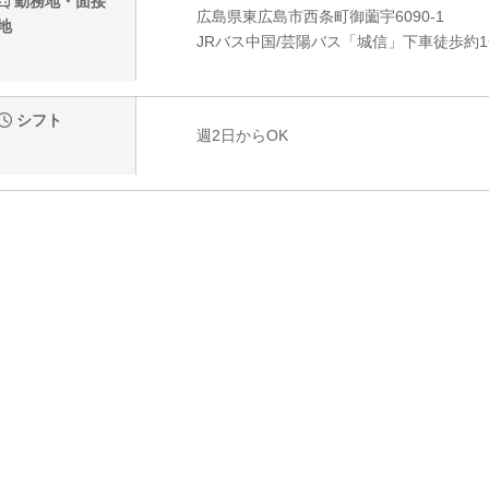
勤務地・面接
広島県東広島市西条町御薗宇6090-1
地
JRバス中国/芸陽バス「城信」下車徒歩約
シフト
週2日からOK