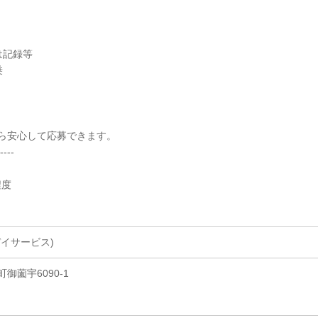
介助
は記録等
乗
ら安心して応募できます。
----
程度
イサービス)
御薗宇6090-1