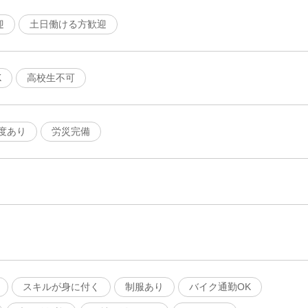
迎
土日働ける方歓迎
K
高校生不可
度あり
労災完備
スキルが身に付く
制服あり
バイク通勤OK