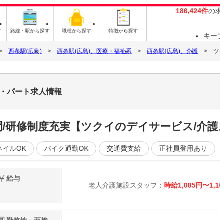
186,424件
の
す
路線・駅から探す
職種から探す
特徴から探す
キー
西条駅(広島)
西条駅(広島)、医療・福祉系
西条駅(広島)、介護
ツ
ト・パート求人情報
問/研修制度充実【ツクイのデイサービス/介
ネイルOK
バイク通勤OK
交通費支給
正社員登用あり
給与
老人介護施設スタッフ：
時給1,085円〜1,1