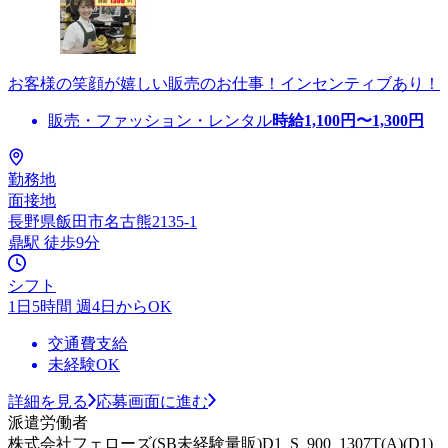
お客様の笑顔が嬉しい販売のお仕事！インセンティブあり！
販売・ファッション・レンタル
時給
1,100
円〜
1,300
円
勤務地
面接地
長野県飯田市名古熊2135-1
鼎駅 徒歩9分
シフト
1日5時間 週4日からOK
交通費支給
未経験OK
詳細を見る
応募画面に進む
派遣労働者
株式会社フェローズ(SB未経験量販)D1_S_900_1307T(A)(D1)