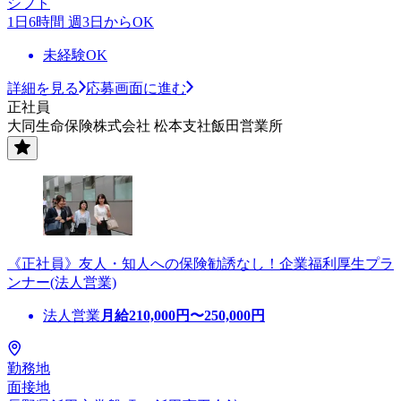
シフト
1日6時間 週3日からOK
未経験OK
詳細を見る
応募画面に進む
正社員
大同生命保険株式会社 松本支社飯田営業所
《正社員》友人・知人への保険勧誘なし！企業福利厚生プラ
ンナー(法人営業)
法人営業
月給
210,000
円〜
250,000
円
勤務地
面接地