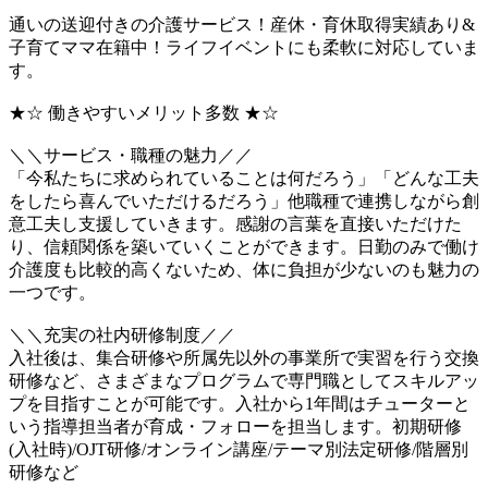
通いの送迎付きの介護サービス！産休・育休取得実績あり&
子育てママ在籍中！ライフイベントにも柔軟に対応していま
す。
★☆ 働きやすいメリット多数 ★☆
＼＼サービス・職種の魅力／／
「今私たちに求められていることは何だろう」「どんな工夫
をしたら喜んでいただけるだろう」他職種で連携しながら創
意工夫し支援していきます。感謝の言葉を直接いただけた
り、信頼関係を築いていくことができます。日勤のみで働け
介護度も比較的高くないため、体に負担が少ないのも魅力の
一つです。
＼＼充実の社内研修制度／／
入社後は、集合研修や所属先以外の事業所で実習を行う交換
研修など、さまざまなプログラムで専門職としてスキルアッ
プを目指すことが可能です。入社から1年間はチューターと
いう指導担当者が育成・フォローを担当します。初期研修
(入社時)/OJT研修/オンライン講座/テーマ別法定研修/階層別
研修など