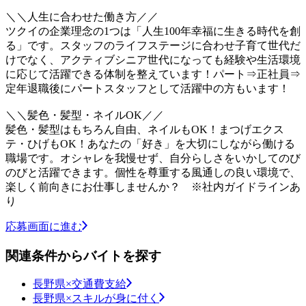
＼＼人生に合わせた働き方／／
ツクイの企業理念の1つは「人生100年幸福に生きる時代を創
る」です。スタッフのライフステージに合わせ子育て世代だ
けでなく、アクティブシニア世代になっても経験や生活環境
に応じて活躍できる体制を整えています！パート⇒正社員⇒
定年退職後にパートスタッフとして活躍中の方もいます！
＼＼髪色・髪型・ネイルOK／／
髪色・髪型はもちろん自由、ネイルもOK！まつげエクス
テ・ひげもOK！あなたの「好き」を大切にしながら働ける
職場です。オシャレを我慢せず、自分らしさをいかしてのび
のびと活躍できます。個性を尊重する風通しの良い環境で、
楽しく前向きにお仕事しませんか？ ※社内ガイドラインあ
り
応募画面に進む
関連条件からバイトを探す
長野県×交通費支給
長野県×スキルが身に付く