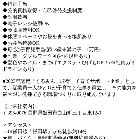
◆特別手当
◆公的資格取得・自己啓発支援制度
◆制服貸与
◆電子レンジ使用OK
◆冷蔵庫使用OK
◆休憩スペースやお昼を食べる場所あり
◆お弁当持参OK
◆母(父)子育児手当(満18歳未満の子…1万円)
◆副業・ダブルワーク可(社内規程あり)
◆髪色やネイル・まつげエクステ・ひげもOK！(※社内ガイ
ドラインあり)
■2023年認定「くるみん」取得「子育てサポート企業」とし
て、従業員一人ひとりが子育てと仕事を両立し、その能力を
最大限に発揮できる職場づくりに取り組んでいます
【ご来社案内】
〒395-0076 長野県飯田市白山町三丁目東12-9
＜アクセス＞
・JR飯田線「飯田駅」から徒歩約14分
★車・バイク・自転車通勤可(無料駐車場あり)