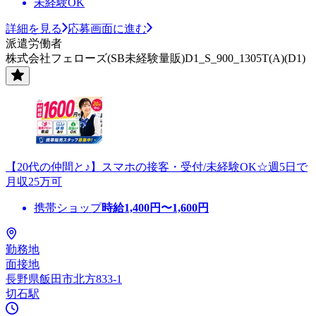
未経験OK
詳細を見る
応募画面に進む
派遣労働者
株式会社フェローズ(SB未経験量販)D1_S_900_1305T(A)(D1)
【20代の仲間と♪】スマホの接客・受付/未経験OK☆週5日で
月収25万可
携帯ショップ
時給
1,400
円〜
1,600
円
勤務地
面接地
長野県飯田市北方833-1
切石駅