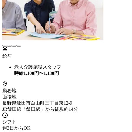
給与
老人介護施設スタッフ
時給
1,100
円〜
1,130
円
勤務地
面接地
長野県飯田市白山町三丁目東12-9
JR飯田線「飯田駅」から徒歩約14分
シフト
週3日からOK