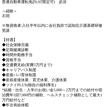
普通自動車運転免許(AT限定可) 必須
＜経験＞
不問
※無資格者:入社半年以内に会社負担で認知症介護基礎研修
受講
【待遇】
◆社会保険完備
◆定期健康診断
◆時間外勤務手当
◆資格手当
◆交通費支給(実費5万円まで)
◆キャリアパス制度
◆産後パパ育休制度
◆産前産後休業、育児休業、介護休業
◆ツクイPLUS(独自の福利厚生)
*結婚・出生・入学のお祝い金5,000～2万円までの給付や宿
泊費年1回7,000円の補助、ヘルスチェック補助として最大1
万円給付など
◆年次有給休暇