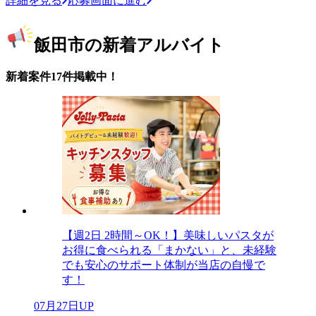
詳細を見る
応募画面に進む
飯田市の新着アルバイト
新着案件17件掲載中！
【週2日 2時間～OK！】美味しいパスタが
お得に食べられる「まかない」と、未経験
でも安心のサポート体制が当店の自慢で
す！
07月27日UP