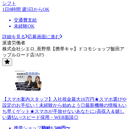
シフト
1日8時間 週5日からOK
交通費支給
未経験OK
詳細を見る
応募画面に進む
派遣労働者
株式会社シエロ_長野県【携帯キャ】ドコモショップ飯田ア
ップルロード店/AF5
【スマホ案内スタッフ】入社祝金最大10万円★スマホ選びや
設定のお手伝い！未経験から始めよう◎最新機種の情報もい
ち早くゲット★スマホが手放せないあなたに♪高収入＆嬉し
い週払い/スピード採用・WEB面談◎
携帯ショップ
時給
1,500
円〜