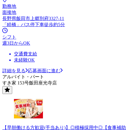
勤務地
面接地
長野県飯田市上郷別府3327-11
「睦橋」バス停下車徒歩約5分
シフト
週3日からOK
交通費支給
未経験OK
詳細を見る
応募画面に進む
アルバイト・パート
すき家 153号飯田座光寺店
【早朝働ける方歓迎(手当あり)】◎積極採用中◎【食事補助