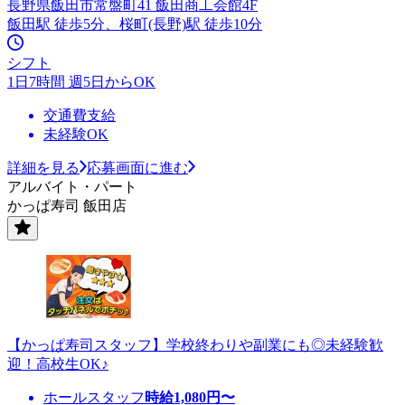
長野県飯田市常盤町41 飯田商工会館4F
飯田駅 徒歩5分、桜町(長野)駅 徒歩10分
シフト
1日7時間 週5日からOK
交通費支給
未経験OK
詳細を見る
応募画面に進む
アルバイト・パート
かっぱ寿司 飯田店
【かっぱ寿司スタッフ】学校終わりや副業にも◎未経験歓
迎！高校生OK♪
ホールスタッフ
時給
1,080
円〜