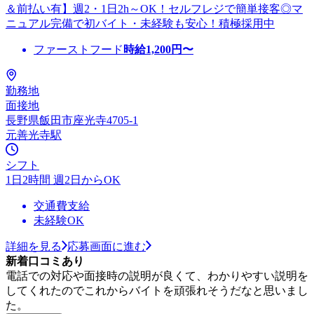
＆前払い有】週2・1日2h～OK！セルフレジで簡単接客◎マ
ニュアル完備で初バイト・未経験も安心！積極採用中
ファーストフード
時給
1,200
円〜
勤務地
面接地
長野県飯田市座光寺4705-1
元善光寺駅
シフト
1日2時間 週2日からOK
交通費支給
未経験OK
詳細を見る
応募画面に進む
新着口コミあり
電話での対応や面接時の説明が良くて、わかりやすい説明を
してくれたのでこれからバイトを頑張れそうだなと思いまし
た。