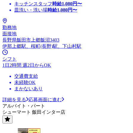
キッチンスタッフ
時給
1,080
円〜
皿洗い・洗い場
時給
1,080
円〜
勤務地
面接地
長野県飯田市上郷飯沼3403
伊那上郷駅、桜町(長野)駅、下山村駅
シフト
1日2時間 週2日からOK
交通費支給
未経験OK
まかないあり
詳細を見る
応募画面に進む
アルバイト・パート
シューマート 飯田インター店