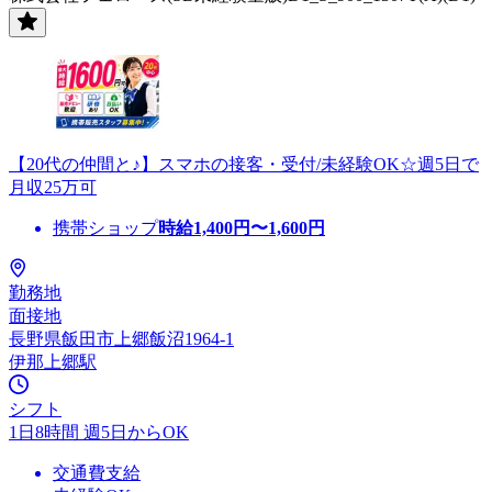
【20代の仲間と♪】スマホの接客・受付/未経験OK☆週5日で
月収25万可
携帯ショップ
時給
1,400
円〜
1,600
円
勤務地
面接地
長野県飯田市上郷飯沼1964-1
伊那上郷駅
シフト
1日8時間 週5日からOK
交通費支給