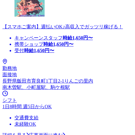
【スマホご案内】週払いOK♪高収入でガッツリ稼げる！
キャンペーンスタッフ
時給
1,650
円〜
携帯ショップ
時給
1,650
円〜
受付
時給
1,650
円〜
勤務地
面接地
長野県飯田市育良町1丁目2-1りんごの里内
南木曽駅、小町屋駅、駒ケ根駅
シフト
1日8時間 週5日からOK
交通費支給
未経験OK