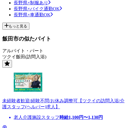
長野県×制服あり
長野県×バイク通勤OK
長野県×車通勤OK
もっと見る
飯田市の似たバイト
アルバイト・パート
ツクイ飯田(訪問入浴)
未経験者歓迎/経験不問/お休み調整可【ツクイの訪問入浴/介
護スタッフ(ヘルパー)求人】
老人介護施設スタッフ
時給
1,100
円〜
1,130
円