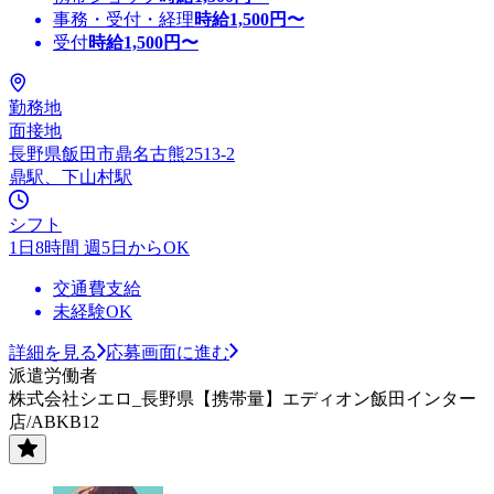
事務・受付・経理
時給
1,500
円〜
受付
時給
1,500
円〜
勤務地
面接地
長野県飯田市鼎名古熊2513-2
鼎駅、下山村駅
シフト
1日8時間 週5日からOK
交通費支給
未経験OK
詳細を見る
応募画面に進む
派遣労働者
株式会社シエロ_長野県【携帯量】エディオン飯田インター
店/ABKB12