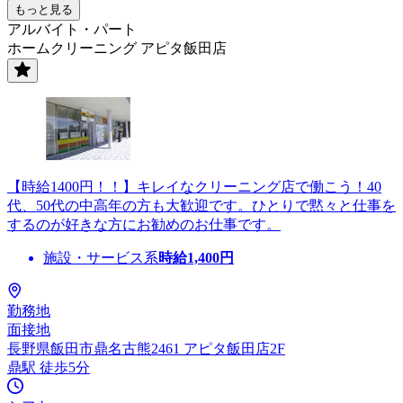
もっと見る
アルバイト・パート
ホームクリーニング アピタ飯田店
【時給1400円！！】キレイなクリーニング店で働こう！40
代、50代の中高年の方も大歓迎です。ひとりで黙々と仕事を
するのが好きな方にお勧めのお仕事です。
施設・サービス系
時給
1,400
円
勤務地
面接地
長野県飯田市鼎名古熊2461 アピタ飯田店2F
鼎駅 徒歩5分