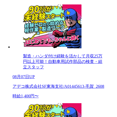
製造・ハンダ付け経験を活かして月収25万
円以上可能！自動車用試作部品の検査・組
立スタッフ
08月07日UP
アデコ株式会社SF東海支社/A01445613-毛賀_2608
時給1,400円〜