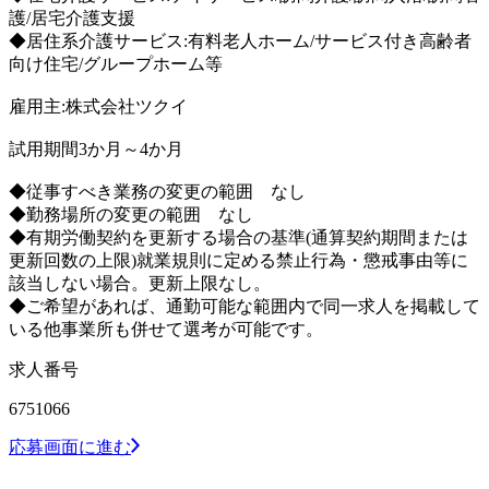
護/居宅介護支援
◆居住系介護サービス:有料老人ホーム/サービス付き高齢者
向け住宅/グループホーム等
雇用主:株式会社ツクイ
試用期間3か月～4か月
◆従事すべき業務の変更の範囲 なし
◆勤務場所の変更の範囲 なし
◆有期労働契約を更新する場合の基準(通算契約期間または
更新回数の上限)就業規則に定める禁止行為・懲戒事由等に
該当しない場合。更新上限なし。
◆ご希望があれば、通勤可能な範囲内で同一求人を掲載して
いる他事業所も併せて選考が可能です。
求人番号
6751066
応募画面に進む