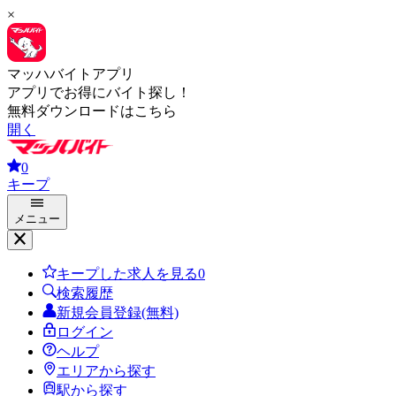
×
マッハバイトアプリ
アプリでお得にバイト探し！
無料ダウンロードはこちら
開く
0
キープ
メニュー
キープした求人を見る
0
検索履歴
新規会員登録(無料)
ログイン
ヘルプ
エリアから探す
駅から探す