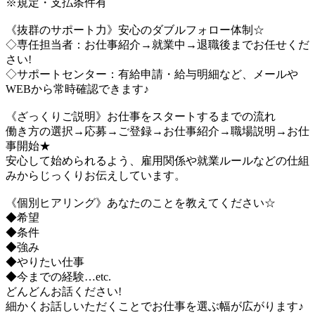
※規定・支払条件有
《抜群のサポート力》安心のダブルフォロー体制☆
◇専任担当者：お仕事紹介→就業中→退職後までお任せくだ
さい!
◇サポートセンター：有給申請・給与明細など、メールや
WEBから常時確認できます♪
《ざっくりご説明》お仕事をスタートするまでの流れ
働き方の選択→応募→ご登録→お仕事紹介→職場説明→お仕
事開始★
安心して始められるよう、雇用関係や就業ルールなどの仕組
みからじっくりお伝えしています。
《個別ヒアリング》あなたのことを教えてください☆
◆希望
◆条件
◆強み
◆やりたい仕事
◆今までの経験…etc.
どんどんお話ください!
細かくお話しいただくことでお仕事を選ぶ幅が広がります♪