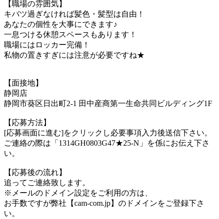
【職場の雰囲気】
キバツ過ぎなければ髪色・髪型は自由！
あなたの個性を大事にできます♪
一息つける休憩スペースもあります！
職場にはロッカー完備！
私物の置きすぎには注意が必要ですね★
【面接地】
静岡店
静岡市葵区日出町2-1 田中産商第一生命共同ビルディング1F
【応募方法】
[応募画面に進む]をクリックし必要事項入力後送信下さい。
ご連絡の際は「1314GH0803G47★25-N」を係にお伝え下さ
い。
【応募後の流れ】
追ってご連絡致します。
※メールのドメイン設定をご利用の方は、
お手数ですが弊社【cam-com.jp】のドメインをご登録下さ
い。