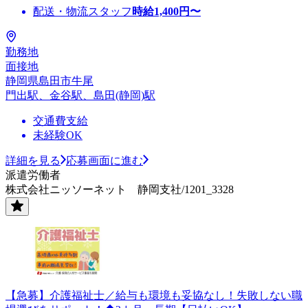
配送・物流スタッフ
時給
1,400
円〜
勤務地
面接地
静岡県島田市牛尾
門出駅、金谷駅、島田(静岡)駅
交通費支給
未経験OK
詳細を見る
応募画面に進む
派遣労働者
株式会社ニッソーネット 静岡支社/1201_3328
【急募】介護福祉士／給与も環境も妥協なし！失敗しない職