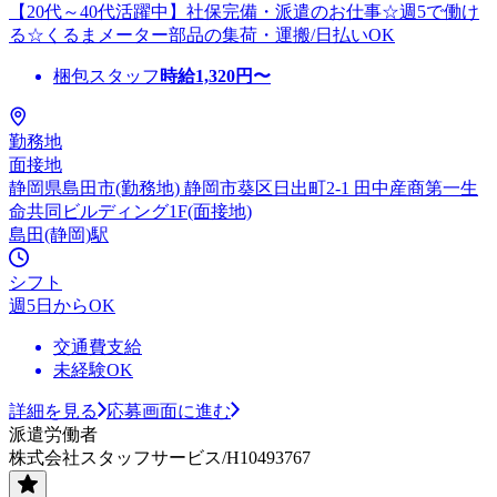
【20代～40代活躍中】社保完備・派遣のお仕事☆週5で働け
る☆くるまメーター部品の集荷・運搬/日払いOK
梱包スタッフ
時給
1,320
円〜
勤務地
面接地
静岡県島田市(勤務地) 静岡市葵区日出町2-1 田中産商第一生
命共同ビルディング1F(面接地)
島田(静岡)駅
シフト
週5日からOK
交通費支給
未経験OK
詳細を見る
応募画面に進む
派遣労働者
株式会社スタッフサービス/H10493767