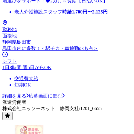
場選びをサポート！◆2カ月～長期【日払いOK】
老人介護施設スタッフ
時給
1,700
円〜
2,125
円
勤務地
面接地
静岡県島田市
島田市内に多数！＜駅チカ・車通勤okも有＞
シフト
1日8時間 週5日からOK
交通費支給
短期OK
詳細を見る
応募画面に進む
派遣労働者
株式会社ニッソーネット 静岡支社/1201_6655