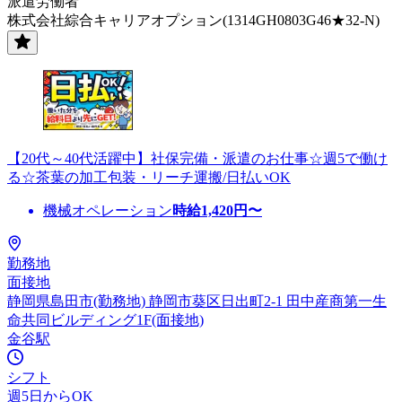
派遣労働者
株式会社綜合キャリアオプション(1314GH0803G46★32-N)
【20代～40代活躍中】社保完備・派遣のお仕事☆週5で働け
る☆茶葉の加工包装・リーチ運搬/日払いOK
機械オペレーション
時給
1,420
円〜
勤務地
面接地
静岡県島田市(勤務地) 静岡市葵区日出町2-1 田中産商第一生
命共同ビルディング1F(面接地)
金谷駅
シフト
週5日からOK