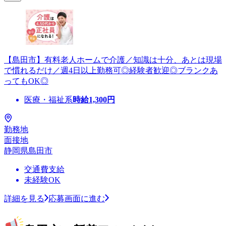
【島田市】有料老人ホームで介護／知識は十分、あとは現場
で慣れるだけ／週4日以上勤務可◎経験者歓迎◎ブランクあ
ってもOK◎
医療・福祉系
時給
1,300
円
勤務地
面接地
静岡県島田市
交通費支給
未経験OK
詳細を見る
応募画面に進む