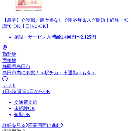
【急募】介護職／履歴書なしで即応募＆スグ開始！経験・知
識"0"OK【日払いOK】
施設・サービス系
時給
1,400
円〜
2,125
円
勤務地
面接地
静岡県島田市
島田市内に多数！＜駅チカ・車通勤okも有＞
シフト
1日8時間 週5日からOK
交通費支給
未経験OK
短期OK
詳細を見る
応募画面に進む