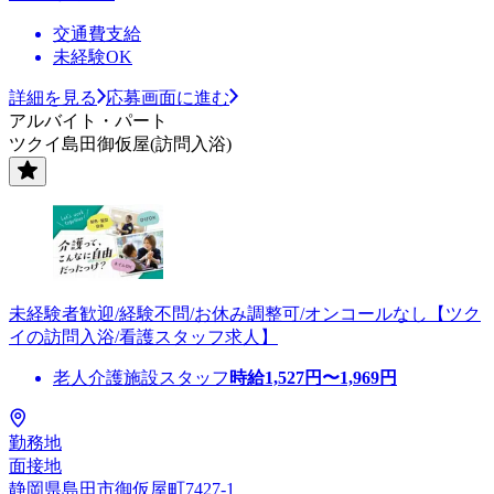
交通費支給
未経験OK
詳細を見る
応募画面に進む
アルバイト・パート
ツクイ島田御仮屋(訪問入浴)
未経験者歓迎/経験不問/お休み調整可/オンコールなし【ツク
イの訪問入浴/看護スタッフ求人】
老人介護施設スタッフ
時給
1,527
円〜
1,969
円
勤務地
面接地
静岡県島田市御仮屋町7427-1