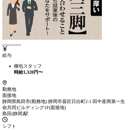
給与
梱包スタッフ
時給
1,320
円〜
勤務地
面接地
静岡県島田市(勤務地) 静岡市葵区日出町2-1 田中産商第一生
命共同ビルディング1F(面接地)
島田(静岡)駅
シフト