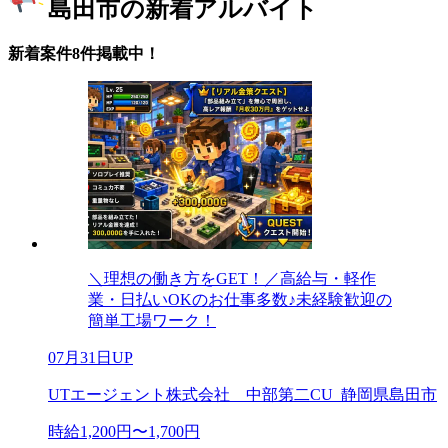
島田市の新着アルバイト
新着案件8件掲載中！
＼理想の働き方をGET！／高給与・軽作
業・日払いOKのお仕事多数♪未経験歓迎の
簡単工場ワーク！
07月31日UP
UTエージェント株式会社 中部第二CU_静岡県島田市
時給1,200円〜1,700円