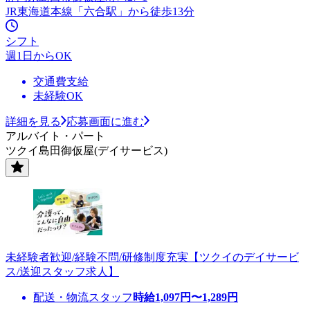
JR東海道本線「六合駅」から徒歩13分
シフト
週1日からOK
交通費支給
未経験OK
詳細を見る
応募画面に進む
アルバイト・パート
ツクイ島田御仮屋(デイサービス)
未経験者歓迎/経験不問/研修制度充実【ツクイのデイサービ
ス/送迎スタッフ求人】
配送・物流スタッフ
時給
1,097
円〜
1,289
円