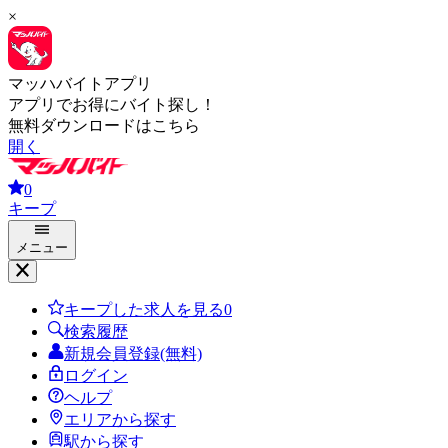
×
マッハバイトアプリ
アプリでお得にバイト探し！
無料ダウンロードはこちら
開く
0
キープ
メニュー
キープした求人を見る
0
検索履歴
新規会員登録(無料)
ログイン
ヘルプ
エリアから探す
駅から探す