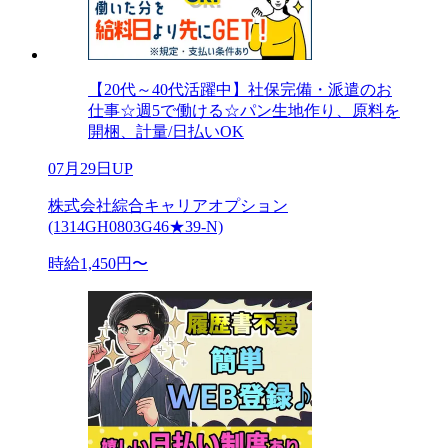
【20代～40代活躍中】社保完備・派遣のお
仕事☆週5で働ける☆パン生地作り、原料を
開梱、計量/日払いOK
07月29日UP
株式会社綜合キャリアオプション
(1314GH0803G46★39-N)
時給1,450円〜