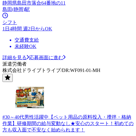
静岡県島田市落合64番地の11
島田(静岡)駅
シフト
1日4時間 週2日からOK
交通費支給
未経験OK
詳細を見る
応募画面に進む
派遣労働者
株式会社ドライブトライブ/DR:WF091-01-MH
#30～40代男性活躍中【ペット用品の原料投入・攪拌・格納
作業】研修期間の給与変動なし★安心のスタート！初めての
方も収入面で不安なく始められます！