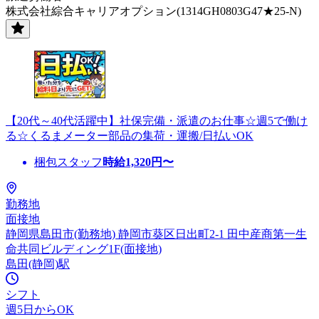
株式会社綜合キャリアオプション(1314GH0803G47★25-N)
【20代～40代活躍中】社保完備・派遣のお仕事☆週5で働け
る☆くるまメーター部品の集荷・運搬/日払いOK
梱包スタッフ
時給
1,320
円〜
勤務地
面接地
静岡県島田市(勤務地) 静岡市葵区日出町2-1 田中産商第一生
命共同ビルディング1F(面接地)
島田(静岡)駅
シフト
週5日からOK