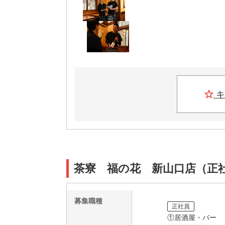
キ
茶寮 福の花 新山口店（正
募集職種
正社員
①居酒屋・バー