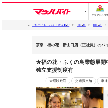
エリアから探
アルバイト・バイト求人TOP
山口県
山口市
茶寮 福の花 新山口店（正社員）のバ
★福の花・ふくの鳥業態展開中
独立支援制度有
未経験歓迎
交通費支給
車通