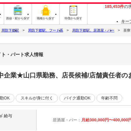
185,453件
の
す
路線・駅から探す
職種から探す
特徴から探す
キー
周防下郷駅
周防下郷駅、フード系
周防下郷駅、居酒屋・バー
茶寮
イト・パート求人情報
企業★山口県勤務、店長候補/店舗責任者のお
勤OK
スキルが身に付く
バイク通勤OK
年齢不問
給与
居酒屋・バー：
月給300,000円〜400,000