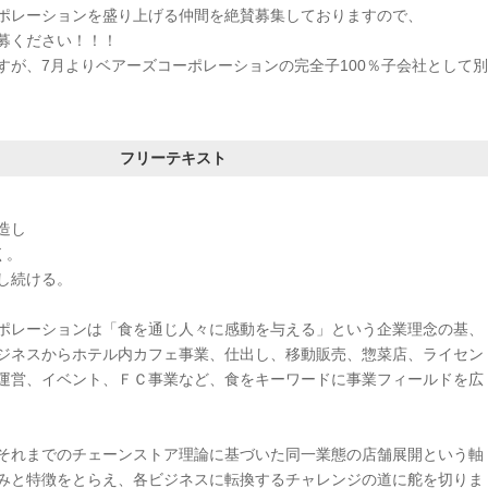
ポレーションを盛り上げる仲間を絶賛募集しておりますので、
募ください！！！
すが、7月よりベアーズコーポレーションの完全子100％子会社として別
フリーテキスト
造し
く。
し続ける。
ポレーションは「食を通じ人々に感動を与える」という企業理念の基、
ジネスからホテル内カフェ事業、仕出し、移動販売、惣菜店、ライセン
運営、イベント、ＦＣ事業など、食をキーワードに事業フィールドを広
それまでのチェーンストア理論に基づいた同一業態の店舗展開という軸
みと特徴をとらえ、各ビジネスに転換するチャレンジの道に舵を切りま