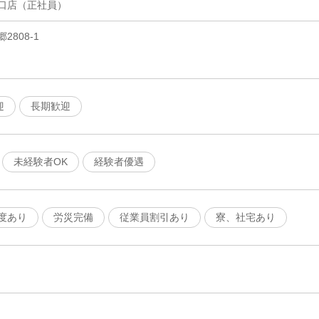
口店（正社員）
808-1
迎
長期歓迎
未経験者OK
経験者優遇
度あり
労災完備
従業員割引あり
寮、社宅あり