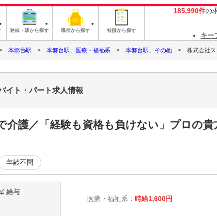
185,990件
の
す
路線・駅から探す
職種から探す
特徴から探す
キー
本郷台駅
本郷台駅、医療・福祉系
本郷台駅、その他
株式会社スタ
8のバイト・パート求人情報
で介護／「経験も資格も負けない」プロの貴
年齢不問
給与
医療・福祉系：
時給1,600円