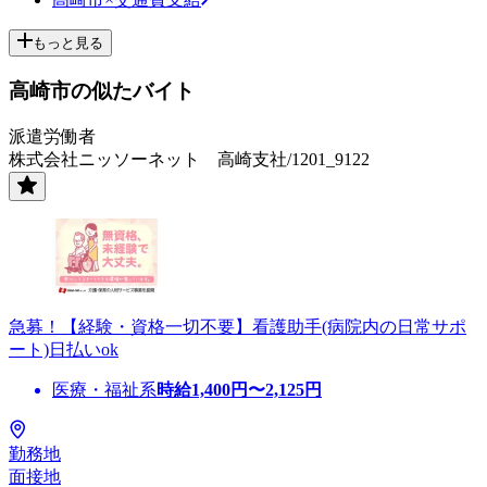
もっと見る
高崎市の似たバイト
派遣労働者
株式会社ニッソーネット 高崎支社/1201_9122
急募！【経験・資格一切不要】看護助手(病院内の日常サポ
ート)日払いok
医療・福祉系
時給
1,400
円〜
2,125
円
勤務地
面接地