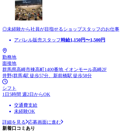
◎未経験から社員が目指せるショップスタッフのお仕事
アパレル販売スタッフ
時給
1,150
円〜
1,500
円
勤務地
面接地
群馬県高崎市棟高町1400番地 イオンモール高崎2F
井野(群馬)駅 徒歩57分、新前橋駅 徒歩58分
シフト
1日5時間 週2日からOK
交通費支給
未経験OK
詳細を見る
応募画面に進む
新着口コミあり