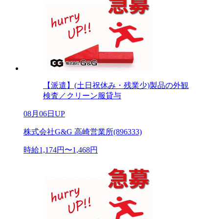
【派遣】(土日祝休み・残業少)製品の外観
検査／クリーン服貸与
08月06日UP
株式会社G&G 高崎営業所(896333)
時給1,174円〜1,468円