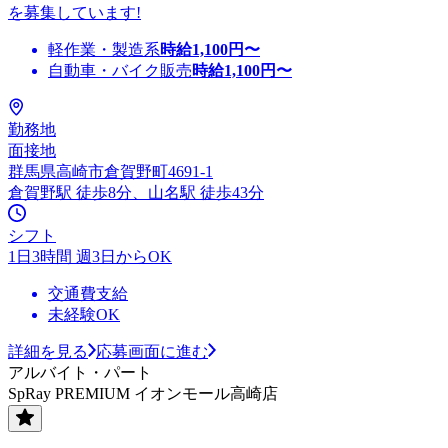
を募集しています!
軽作業・製造系
時給
1,100
円〜
自動車・バイク販売
時給
1,100
円〜
勤務地
面接地
群馬県高崎市倉賀野町4691-1
倉賀野駅 徒歩8分、山名駅 徒歩43分
シフト
1日3時間 週3日からOK
交通費支給
未経験OK
詳細を見る
応募画面に進む
アルバイト・パート
SpRay PREMIUM イオンモール高崎店