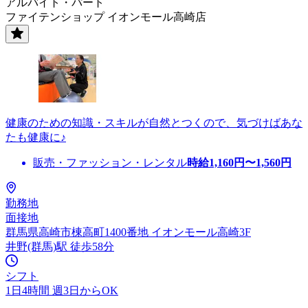
アルバイト・パート
ファイテンショップ イオンモール高崎店
健康のための知識・スキルが自然とつくので、気づけばあな
たも健康に♪
販売・ファッション・レンタル
時給
1,160
円〜
1,560
円
勤務地
面接地
群馬県高崎市棟高町1400番地 イオンモール高崎3F
井野(群馬)駅 徒歩58分
シフト
1日4時間 週3日からOK