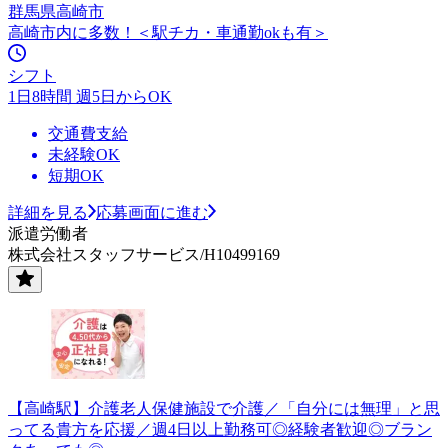
群馬県高崎市
高崎市内に多数！＜駅チカ・車通勤okも有＞
シフト
1日8時間 週5日からOK
交通費支給
未経験OK
短期OK
詳細を見る
応募画面に進む
派遣労働者
株式会社スタッフサービス/H10499169
【高崎駅】介護老人保健施設で介護／「自分には無理」と思
ってる貴方を応援／週4日以上勤務可◎経験者歓迎◎ブラン