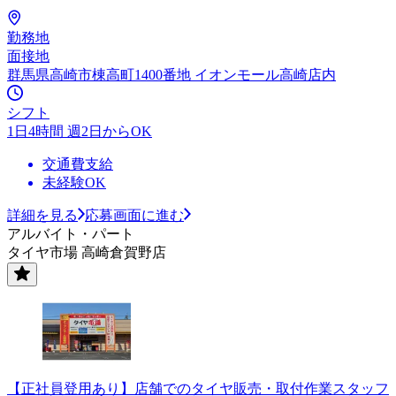
勤務地
面接地
群馬県高崎市棟高町1400番地 イオンモール高崎店内
シフト
1日4時間 週2日からOK
交通費支給
未経験OK
詳細を見る
応募画面に進む
アルバイト・パート
タイヤ市場 高崎倉賀野店
【正社員登用あり】店舗でのタイヤ販売・取付作業スタッフ