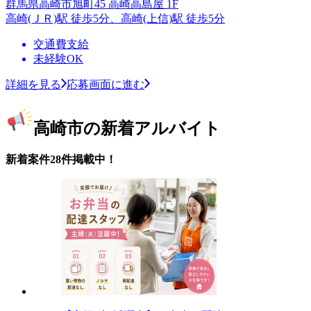
群馬県高崎市旭町45 高崎高島屋 1F
高崎(ＪＲ)駅 徒歩5分、高崎(上信)駅 徒歩5分
交通費支給
未経験OK
詳細を見る
応募画面に進む
高崎市の新着アルバイト
新着案件28件掲載中！