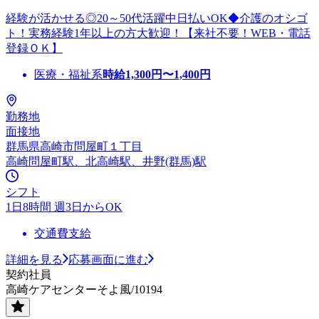
経験が活かせる◎20～50代活躍中日払いOK◆介護のオシゴ
ト！実務経験1年以上の方大歓迎！【来社不要！WEB・電話
登録ＯＫ】
医療・福祉系
時給
1,300
円〜
1,400
円
勤務地
面接地
群馬県高崎市問屋町１丁目
高崎問屋町駅、北高崎駅、井野(群馬)駅
シフト
1日8時間 週3日からOK
交通費支給
詳細を見る
応募画面に進む
契約社員
高崎ケアセンターそよ風/10194