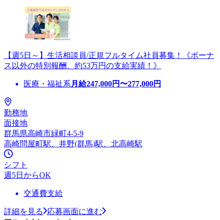
【週5日～】生活相談員/正規フルタイム社員募集！《ボーナ
ス以外の特別報酬、約53万円の支給実績！》
医療・福祉系
月給
247,000
円〜
277,000
円
勤務地
面接地
群馬県高崎市緑町4-5-9
高崎問屋町駅、井野(群馬)駅、北高崎駅
シフト
週5日からOK
交通費支給
詳細を見る
応募画面に進む