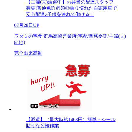
【主婦(夫)活躍中】お弁当の配達スタッフ
募集!普通免許必須◎乗り慣れた自家用車で
安心配達♪子供を連れて働ける！
07月28日UP
ワタミの宅食 群馬高崎営業所(宅配/業務委託/主婦(夫)
向け)
完全出来高制
【派遣】（最大時給1468円）簡単・シール
貼りなど軽作業