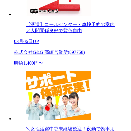
【派遣】コールセンター・車検予約の案内
／人間関係良好で髪色自由
08月06日UP
株式会社G&G 高崎営業所(897758)
時給1,400円〜
＼女性活躍中◎未経験歓迎！夜勤で効率よ