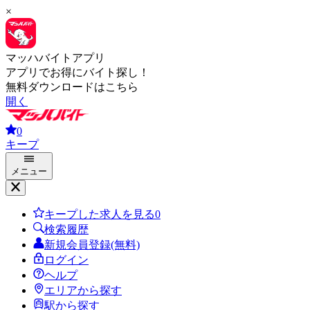
×
マッハバイトアプリ
アプリでお得にバイト探し！
無料ダウンロードはこちら
開く
0
キープ
メニュー
キープした求人を見る
0
検索履歴
新規会員登録(無料)
ログイン
ヘルプ
エリアから探す
駅から探す