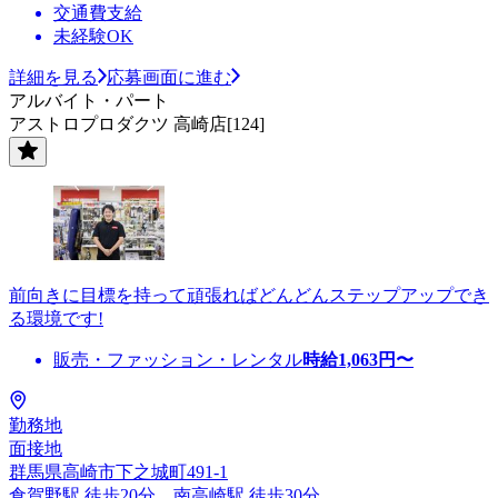
交通費支給
未経験OK
詳細を見る
応募画面に進む
アルバイト・パート
アストロプロダクツ 高崎店[124]
前向きに目標を持って頑張ればどんどんステップアップでき
る環境です!
販売・ファッション・レンタル
時給
1,063
円〜
勤務地
面接地
群馬県高崎市下之城町491-1
倉賀野駅 徒歩20分、南高崎駅 徒歩30分