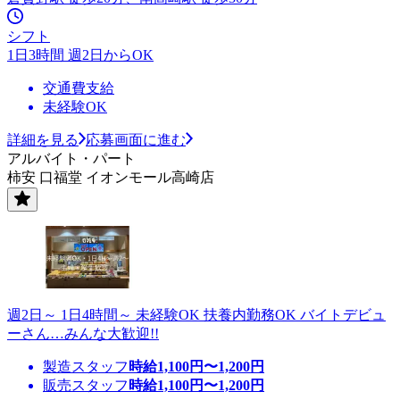
シフト
1日3時間 週2日からOK
交通費支給
未経験OK
詳細を見る
応募画面に進む
アルバイト・パート
柿安 口福堂 イオンモール高崎店
週2日～ 1日4時間～ 未経験OK 扶養内勤務OK バイトデビュ
ーさん…みんな大歓迎!!
製造スタッフ
時給
1,100
円〜
1,200
円
販売スタッフ
時給
1,100
円〜
1,200
円