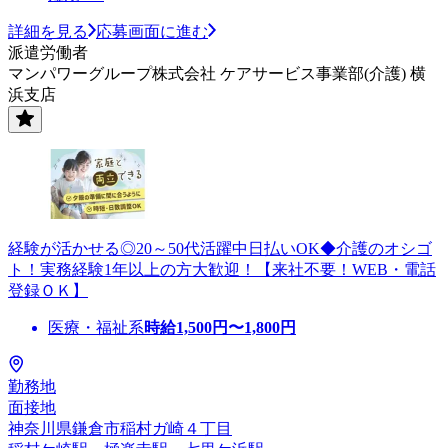
詳細を見る
応募画面に進む
派遣労働者
マンパワーグループ株式会社 ケアサービス事業部(介護) 横
浜支店
経験が活かせる◎20～50代活躍中日払いOK◆介護のオシゴ
ト！実務経験1年以上の方大歓迎！【来社不要！WEB・電話
登録ＯＫ】
医療・福祉系
時給
1,500
円〜
1,800
円
勤務地
面接地
神奈川県鎌倉市稲村ガ崎４丁目