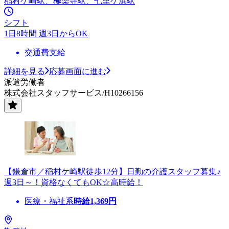
稲村ケ崎駅、極楽寺駅、七里ケ浜駅
シフト
1日8時間 週3日からOK
交通費支給
詳細を見る
応募画面に進む
派遣労働者
株式会社スタッフサービス/H10266156
【鎌倉市／稲村ケ崎駅徒歩12分】日勤の介護スタッフ募集♪
週3日～！資格なくてもOK☆高時給！
医療・福祉系
時給
1,369
円