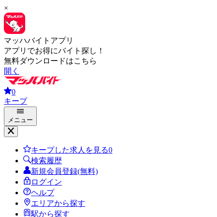
×
マッハバイトアプリ
アプリでお得にバイト探し！
無料ダウンロードはこちら
開く
0
キープ
メニュー
キープした求人を見る
0
検索履歴
新規会員登録(無料)
ログイン
ヘルプ
エリアから探す
駅から探す