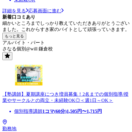
詳細を見る
応募画面に進む
新着口コミあり
細かいところまでしっかり教えていただきありがとうござい
ました。これからすき家のバイトとして頑張っていきます。
もっと見る
アルバイト・パート
さなる個別@will 鎌倉校
【塾講師】夏期講座につき増員募集！2名までの個別指導/授
業やサークルとの両立・未経験OK◎＜週1日～OK＞
個別指導講師
1コマ(60分)
1,505
円〜
1,715
円
勤務地