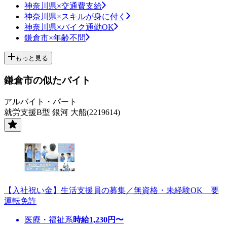
神奈川県×交通費支給
神奈川県×スキルが身に付く
神奈川県×バイク通勤OK
鎌倉市×年齢不問
もっと見る
鎌倉市の似たバイト
アルバイト・パート
就労支援B型 銀河 大船(2219614)
【入社祝い金】生活支援員の募集／無資格・未経験OK 要
運転免許
医療・福祉系
時給
1,230
円〜