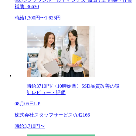
(株)シンクランホールディングス_鎌倉VM_同乗・作業
補助_36630
時給1,300円〜1,625円
時給3710円/〈10時始業〉SSD品質改善の設
計レビュー・評価
08月05日UP
株式会社スタッフサービス/A42166
時給3,710円〜