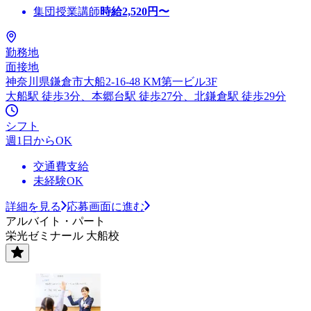
集団授業講師
時給
2,520
円〜
勤務地
面接地
神奈川県鎌倉市大船2-16-48 KM第一ビル3F
大船駅 徒歩3分、本郷台駅 徒歩27分、北鎌倉駅 徒歩29分
シフト
週1日からOK
交通費支給
未経験OK
詳細を見る
応募画面に進む
アルバイト・パート
栄光ゼミナール 大船校