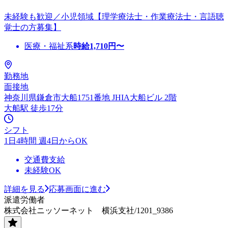
未経験も歓迎／小児領域【理学療法士・作業療法士・言語聴
覚士の方募集】
医療・福祉系
時給
1,710
円〜
勤務地
面接地
神奈川県鎌倉市大船1751番地 JHIA大船ビル 2階
大船駅 徒歩17分
シフト
1日4時間 週4日からOK
交通費支給
未経験OK
詳細を見る
応募画面に進む
派遣労働者
株式会社ニッソーネット 横浜支社/1201_9386