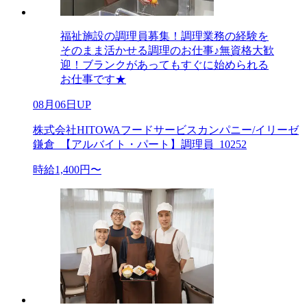
福祉施設の調理員募集！調理業務の経験を
そのまま活かせる調理のお仕事♪無資格大歓
迎！ブランクがあってもすぐに始められる
お仕事です★
08月06日UP
株式会社HITOWAフードサービスカンパニー/イリーゼ
鎌倉_【アルバイト・パート】調理員_10252
時給1,400円〜