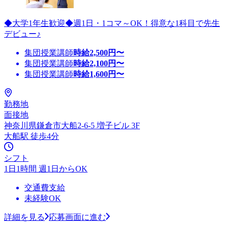
◆大学1年生歓迎◆週1日・1コマ～OK！得意な1科目で先生
デビュー♪
集団授業講師
時給
2,500
円〜
集団授業講師
時給
2,100
円〜
集団授業講師
時給
1,600
円〜
勤務地
面接地
神奈川県鎌倉市大船2-6-5 増子ビル 3F
大船駅 徒歩4分
シフト
1日1時間 週1日からOK
交通費支給
未経験OK
詳細を見る
応募画面に進む