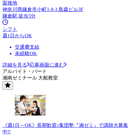
面接地
神奈川県鎌倉市小町1-9-3 島森ビル3F
鎌倉駅 徒歩5分
シフト
週1日からOK
交通費支給
未経験OK
詳細を見る
応募画面に進む
アルバイト・パート
湘南ゼミナール 大船教室
《週1日～OK》長期歓迎♪集団塾『湘ゼミ』で講師大募集
中!!