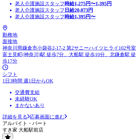
老人介護施設スタッフ
時給
1,275
円〜
1,395
円
老人介護施設スタッフ
日給
20,073
円
老人介護施設スタッフ
時給
1,395
円〜
勤務地
面接地
神奈川県鎌倉市小袋谷2-17-2 第2サニーハイツヒライ102号室
富士見町(神奈川)駅 徒歩7分、大船駅 徒歩10分、北鎌倉駅 徒
歩17分
シフト
1日3時間 週1日からOK
交通費支給
未経験OK
まかないあり
詳細を見る
応募画面に進む
アルバイト・パート
すき家 大船駅前店