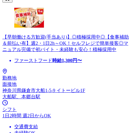
【早朝働ける方歓迎(手当あり)】◎積極採用中◎【食事補助
＆前払い有】週2・1日2h～OK！セルフレジで簡単接客◎マ
ニュアル完備で初バイト・未経験も安心！積極採用中
ファーストフード
時給
1,300
円〜
勤務地
面接地
神奈川県鎌倉市大船1-5-9 イトービル1F
大船駅、本郷台駅
シフト
1日2時間 週2日からOK
交通費支給
未経験OK