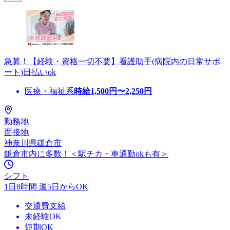
急募！【経験・資格一切不要】看護助手(病院内の日常サポ
ート)日払いok
医療・福祉系
時給
1,500
円〜
2,250
円
勤務地
面接地
神奈川県鎌倉市
鎌倉市内に多数！＜駅チカ・車通勤okも有＞
シフト
1日8時間 週5日からOK
交通費支給
未経験OK
短期OK