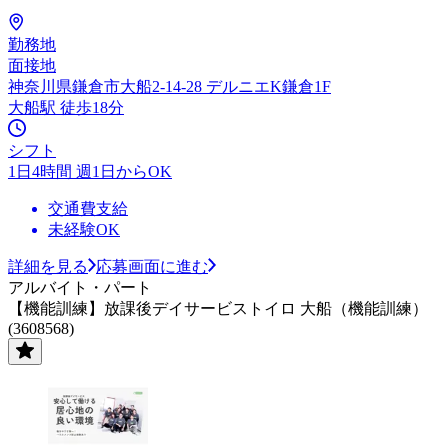
勤務地
面接地
神奈川県鎌倉市大船2-14-28 デルニエK鎌倉1F
大船駅 徒歩18分
シフト
1日4時間 週1日からOK
交通費支給
未経験OK
詳細を見る
応募画面に進む
アルバイト・パート
【機能訓練】放課後デイサービストイロ 大船（機能訓練）
(3608568)