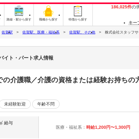
186,025件
の
す
路線・駅から探す
職種から探す
特徴から探す
キー
佐賀駅
佐賀駅、医療・福祉系
佐賀駅、その他
株式会社スタッフサービ
9のバイト・パート求人情報
での介護職／介護の資格または経験お持ちの
未経験歓迎
年齢不問
給与
医療・福祉系：
時給1,200円〜1,300円