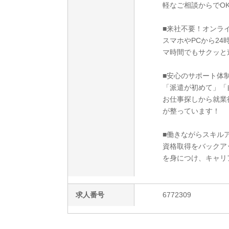
軽なご相談からでO
■来社不要！オンラ
スマホやPCから2
マ時間でもサクッと
■安心のサポート体
「派遣が初めて」「
お仕事探しから就業
が整っています！
■働きながらスキルア
資格取得をバックア
を身につけ、キャリ
求人番号
6772309