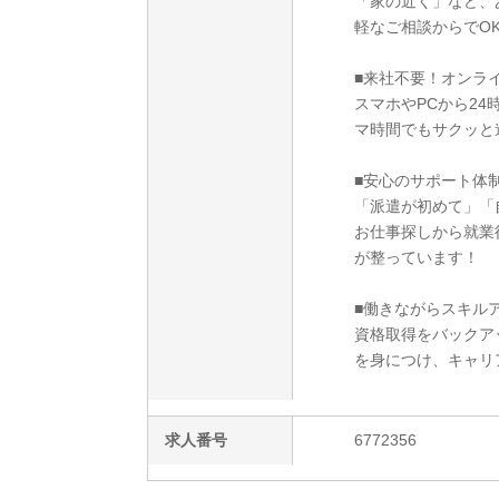
「家の近く」など、
軽なご相談からでO
■来社不要！オンラ
スマホやPCから2
マ時間でもサクッと
■安心のサポート体
「派遣が初めて」「
お仕事探しから就業
が整っています！
■働きながらスキルア
資格取得をバックア
を身につけ、キャリ
求人番号
6772356