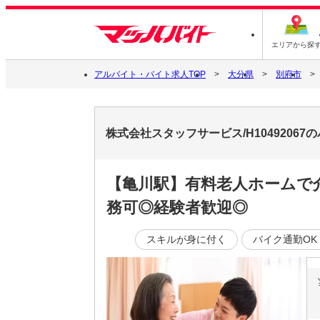
エリアから探
アルバイト・バイト求人TOP
大分県
別府市
株式会社スタッフサービス/H1049206
【亀川駅】有料老人ホームで
務可◎経験者歓迎◎
スキルが身に付く
バイク通勤OK