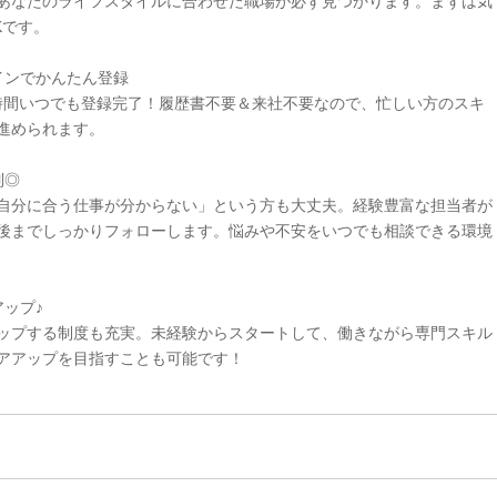
あなたのライフスタイルに合わせた職場が必ず見つかります。まずは気
Kです。
インでかんたん登録
4時間いつでも登録完了！履歴書不要＆来社不要なので、忙しい方のスキ
進められます。
制◎
自分に合う仕事が分からない」という方も大丈夫。経験豊富な担当者が
後までしっかりフォローします。悩みや不安をいつでも相談できる環境
ップ♪
ップする制度も充実。未経験からスタートして、働きながら専門スキル
アアップを目指すことも可能です！