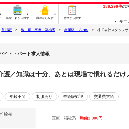
186,296件
の
す
路線・駅から探す
職種から探す
特徴から探す
キー
亀川駅
亀川駅、医療・福祉系
亀川駅、その他
株式会社スタッフサービ
7のバイト・パート求人情報
介護／知識は十分、あとは現場で慣れるだけ
年齢不問
制服あり
未経験歓迎
交通費支給
給与
医療・福祉系：
時給2,000円