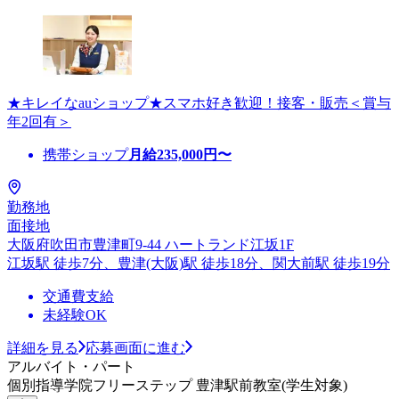
★キレイなauショップ★スマホ好き歓迎！接客・販売＜賞与
年2回有＞
携帯ショップ
月給
235,000
円〜
勤務地
面接地
大阪府吹田市豊津町9-44 ハートランド江坂1F
江坂駅 徒歩7分、豊津(大阪)駅 徒歩18分、関大前駅 徒歩19分
交通費支給
未経験OK
詳細を見る
応募画面に進む
アルバイト・パート
個別指導学院フリーステップ 豊津駅前教室(学生対象)