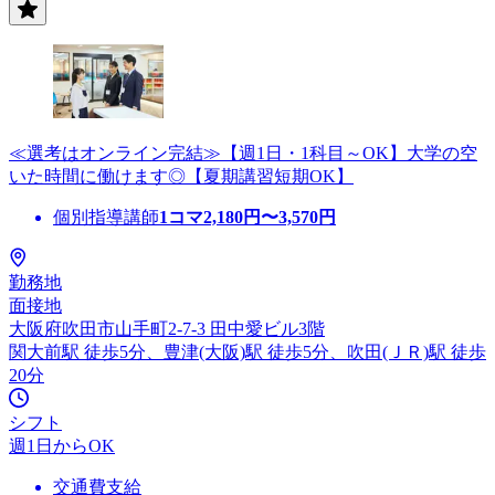
≪選考はオンライン完結≫【週1日・1科目～OK】大学の空
いた時間に働けます◎【夏期講習短期OK】
個別指導講師
1コマ
2,180
円〜
3,570
円
勤務地
面接地
大阪府吹田市山手町2-7-3 田中愛ビル3階
関大前駅 徒歩5分、豊津(大阪)駅 徒歩5分、吹田(ＪＲ)駅 徒歩
20分
シフト
週1日からOK
交通費支給