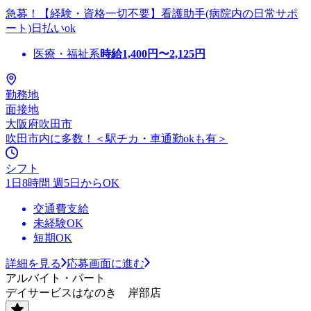
急募！【経験・資格一切不要】看護助手(病院内の日常サポ
ート)日払いok
医療・福祉系
時給
1,400
円〜
2,125
円
勤務地
面接地
大阪府吹田市
吹田市内に多数！＜駅チカ・車通勤okも有＞
シフト
1日8時間 週5日からOK
交通費支給
未経験OK
短期OK
詳細を見る
応募画面に進む
アルバイト・パート
デイサービスはなのき 岸部店