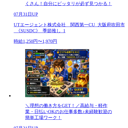
くさん！自分にピッタリが必ず見つかる！
07月31日UP
UTエージェント株式会社 関西第一CU_大阪府吹田市
_《SUSDC》_季節推し_1
時給1,250円〜1,970円
＼理想の働き方をGET！／高給与・軽作
業・日払いOKのお仕事多数♪未経験歓迎の
簡単工場ワーク！