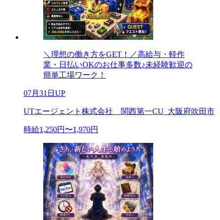
＼理想の働き方をGET！／高給与・軽作
業・日払いOKのお仕事多数♪未経験歓迎の
簡単工場ワーク！
07月31日UP
UTエージェント株式会社 関西第一CU_大阪府吹田市
時給1,250円〜1,970円