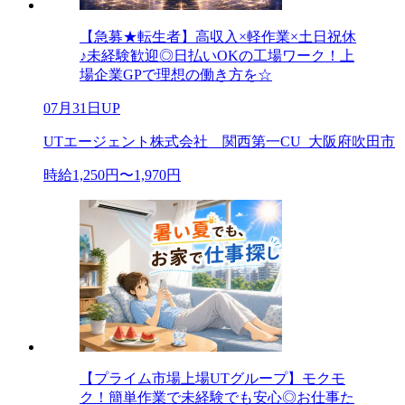
【急募★転生者】高収入×軽作業×土日祝休
♪未経験歓迎◎日払いOKの工場ワーク！上
場企業GPで理想の働き方を☆
07月31日UP
UTエージェント株式会社 関西第一CU_大阪府吹田市
時給1,250円〜1,970円
【プライム市場上場UTグループ】モクモ
ク！簡単作業で未経験でも安心◎お仕事た