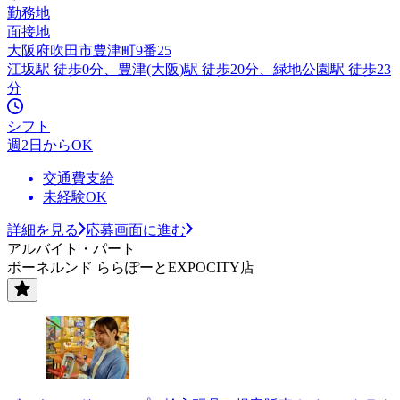
勤務地
面接地
大阪府吹田市豊津町9番25
江坂駅 徒歩0分、豊津(大阪)駅 徒歩20分、緑地公園駅 徒歩23
分
シフト
週2日からOK
交通費支給
未経験OK
詳細を見る
応募画面に進む
アルバイト・パート
ボーネルンド ららぽーとEXPOCITY店