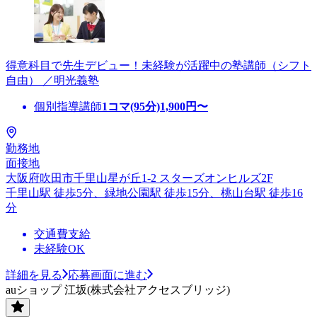
得意科目で先生デビュー！未経験が活躍中の塾講師（シフト
自由） ／明光義塾
個別指導講師
1コマ(95分)
1,900
円〜
勤務地
面接地
大阪府吹田市千里山星が丘1-2 スターズオンヒルズ2F
千里山駅 徒歩5分、緑地公園駅 徒歩15分、桃山台駅 徒歩16
分
交通費支給
未経験OK
詳細を見る
応募画面に進む
auショップ 江坂(株式会社アクセスブリッジ)