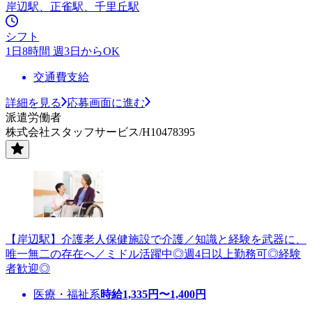
岸辺駅、正雀駅、千里丘駅
シフト
1日8時間 週3日からOK
交通費支給
詳細を見る
応募画面に進む
派遣労働者
株式会社スタッフサービス/H10478395
【岸辺駅】介護老人保健施設で介護／知識と経験を武器に、
唯一無二の存在へ／ミドル活躍中◎週4日以上勤務可◎経験
者歓迎◎
医療・福祉系
時給
1,335
円〜
1,400
円