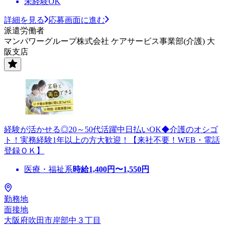
未経験OK
詳細を見る
応募画面に進む
派遣労働者
マンパワーグループ株式会社 ケアサービス事業部(介護) 大
阪支店
経験が活かせる◎20～50代活躍中日払いOK◆介護のオシゴ
ト！実務経験1年以上の方大歓迎！【来社不要！WEB・電話
登録ＯＫ】
医療・福祉系
時給
1,400
円〜
1,550
円
勤務地
面接地
大阪府吹田市岸部中３丁目