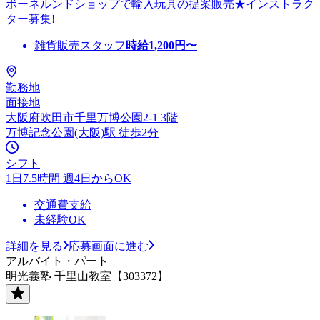
ボーネルンドショップで輸入玩具の提案販売★インストラク
ター募集!
雑貨販売スタッフ
時給
1,200
円〜
勤務地
面接地
大阪府吹田市千里万博公園2-1 3階
万博記念公園(大阪)駅 徒歩2分
シフト
1日7.5時間 週4日からOK
交通費支給
未経験OK
詳細を見る
応募画面に進む
アルバイト・パート
明光義塾 千里山教室【303372】