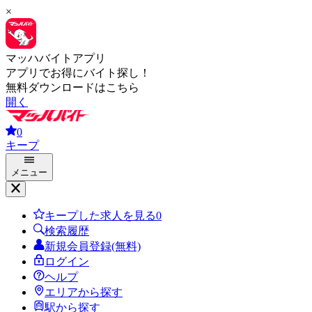
×
マッハバイトアプリ
アプリでお得にバイト探し！
無料ダウンロードはこちら
開く
0
キープ
メニュー
キープした求人を見る
0
検索履歴
新規会員登録(無料)
ログイン
ヘルプ
エリアから探す
駅から探す