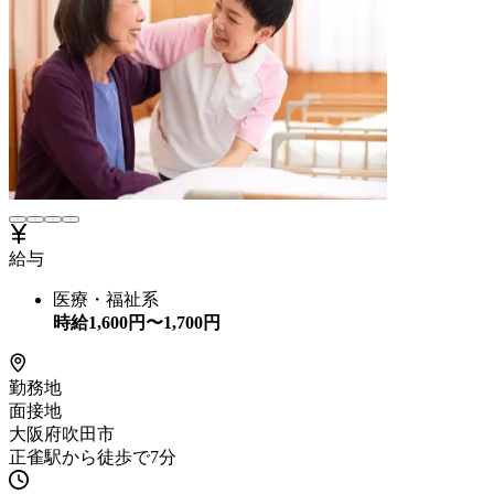
給与
医療・福祉系
時給
1,600
円〜
1,700
円
勤務地
面接地
大阪府吹田市
正雀駅から徒歩で7分