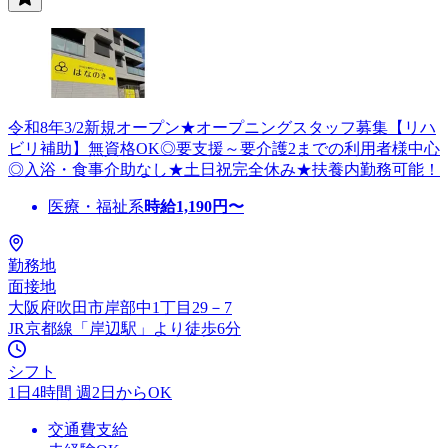
令和8年3/2新規オープン★オープニングスタッフ募集【リハ
ビリ補助】無資格OK◎要支援～要介護2までの利用者様中心
◎入浴・食事介助なし★土日祝完全休み★扶養内勤務可能！
医療・福祉系
時給
1,190
円〜
勤務地
面接地
大阪府吹田市岸部中1丁目29－7
JR京都線「岸辺駅」より徒歩6分
シフト
1日4時間 週2日からOK
交通費支給