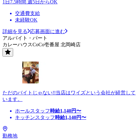
1日7.5時間 週5日からOK
交通費支給
未経験OK
詳細を見る
応募画面に進む
アルバイト・パート
カレーハウスCoCo壱番屋 北岡崎店
ただのバイトじゃない!!当店はワイズという会社が経営して
います。
ホールスタッフ
時給
1,140
円〜
キッチンスタッフ
時給
1,140
円〜
勤務地