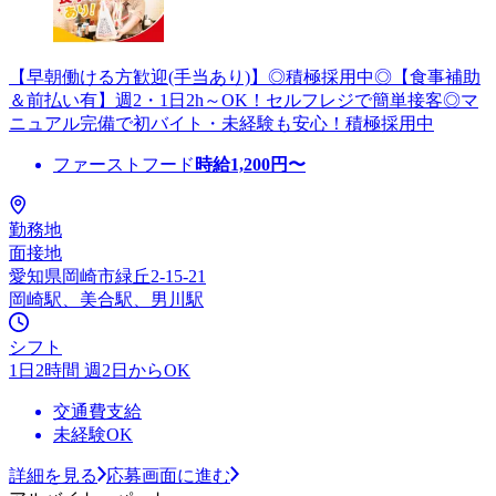
【早朝働ける方歓迎(手当あり)】◎積極採用中◎【食事補助
＆前払い有】週2・1日2h～OK！セルフレジで簡単接客◎マ
ニュアル完備で初バイト・未経験も安心！積極採用中
ファーストフード
時給
1,200
円〜
勤務地
面接地
愛知県岡崎市緑丘2-15-21
岡崎駅、美合駅、男川駅
シフト
1日2時間 週2日からOK
交通費支給
未経験OK
詳細を見る
応募画面に進む