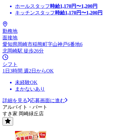
ホールスタッフ
時給
1,170
円〜
1,200
円
キッチンスタッフ
時給
1,170
円〜
1,200
円
勤務地
面接地
愛知県岡崎市稲熊町字山神戸6番地6
北岡崎駅 徒歩26分
シフト
1日3時間 週2日からOK
未経験OK
まかないあり
詳細を見る
応募画面に進む
アルバイト・パート
すき家 岡崎緑丘店