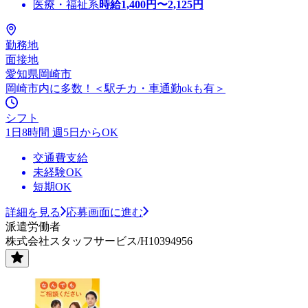
医療・福祉系
時給
1,400
円〜
2,125
円
勤務地
面接地
愛知県岡崎市
岡崎市内に多数！＜駅チカ・車通勤okも有＞
シフト
1日8時間 週5日からOK
交通費支給
未経験OK
短期OK
詳細を見る
応募画面に進む
派遣労働者
株式会社スタッフサービス/H10394956