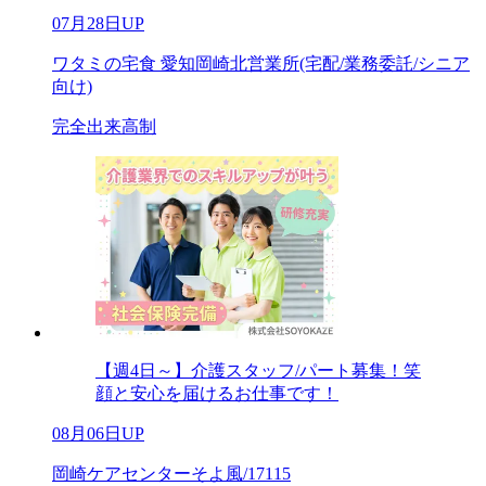
07月28日UP
ワタミの宅食 愛知岡崎北営業所(宅配/業務委託/シニア
向け)
完全出来高制
【週4日～】介護スタッフ/パート募集！笑
顔と安心を届けるお仕事です！
08月06日UP
岡崎ケアセンターそよ風/17115