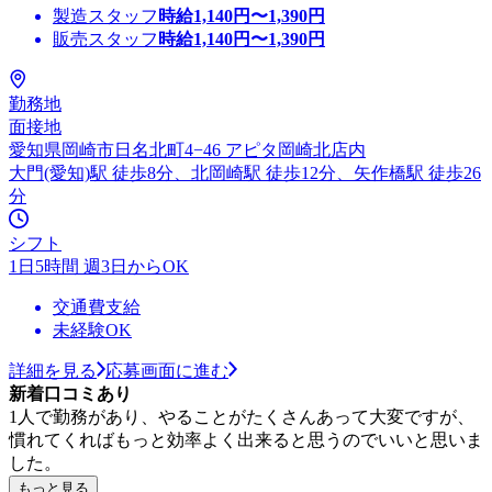
製造スタッフ
時給
1,140
円〜
1,390
円
販売スタッフ
時給
1,140
円〜
1,390
円
勤務地
面接地
愛知県岡崎市日名北町4−46 アピタ岡崎北店内
大門(愛知)駅 徒歩8分、北岡崎駅 徒歩12分、矢作橋駅 徒歩26
分
シフト
1日5時間 週3日からOK
交通費支給
未経験OK
詳細を見る
応募画面に進む
新着口コミあり
1人で勤務があり、やることがたくさんあって大変ですが、
慣れてくればもっと効率よく出来ると思うのでいいと思いま
した。
もっと見る