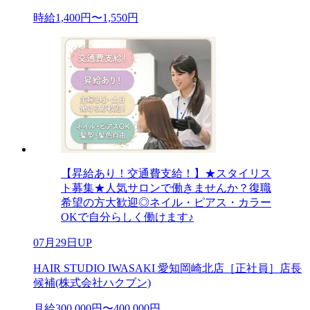
時給1,400円〜1,550円
【昇給あり！交通費支給！】★スタイリス
ト募集★人気サロンで働きませんか？復職
希望の方大歓迎◎ネイル・ピアス・カラー
OKで自分らしく働けます♪
07月29日UP
HAIR STUDIO IWASAKI 愛知岡崎北店［正社員］店長
候補(株式会社ハクブン)
月給300,000円〜400,000円