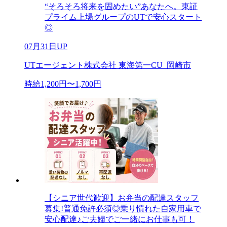
“そろそろ将来を固めたい”あなたへ。東証
プライム上場グループのUTで安心スタート
◎
07月31日UP
UTエージェント株式会社 東海第一CU_岡崎市
時給1,200円〜1,700円
【シニア世代歓迎】お弁当の配達スタッフ
募集!普通免許必須◎乗り慣れた自家用車で
安心配達♪ご夫婦でご一緒にお仕事も可！