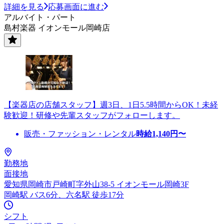
詳細を見る
応募画面に進む
アルバイト・パート
島村楽器 イオンモール岡崎店
【楽器店の店舗スタッフ】週3日、1日5.5時間からOK！未経
験歓迎！研修や先輩スタッフがフォローします。
販売・ファッション・レンタル
時給
1,140
円〜
勤務地
面接地
愛知県岡崎市戸崎町字外山38-5 イオンモール岡崎3F
岡崎駅 バス6分、六名駅 徒歩17分
シフト