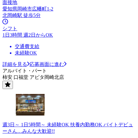
面接地
愛知県岡崎市広幡町1-2
北岡崎駅 徒歩5分
シフト
1日3時間 週2日からOK
交通費支給
未経験OK
詳細を見る
応募画面に進む
アルバイト・パート
柿安 口福堂 アピタ岡崎北店
週3日～ 1日5時間～ 未経験OK 扶養内勤務OK バイトデビュ
ーさん…みんな大歓迎!!