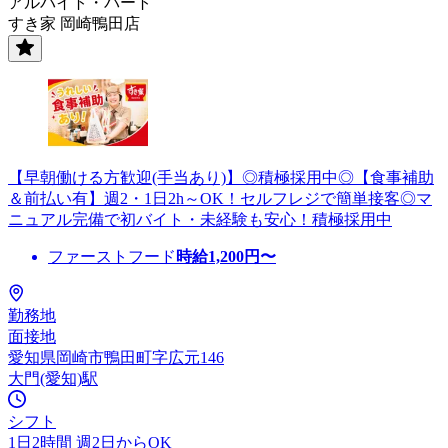
アルバイト・パート
すき家 岡崎鴨田店
【早朝働ける方歓迎(手当あり)】◎積極採用中◎【食事補助
＆前払い有】週2・1日2h～OK！セルフレジで簡単接客◎マ
ニュアル完備で初バイト・未経験も安心！積極採用中
ファーストフード
時給
1,200
円〜
勤務地
面接地
愛知県岡崎市鴨田町字広元146
大門(愛知)駅
シフト
1日2時間 週2日からOK