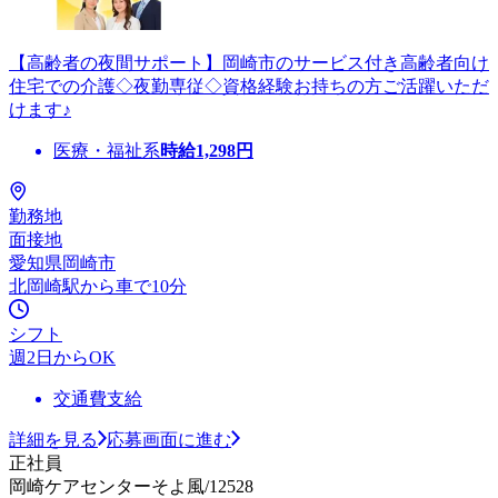
【高齢者の夜間サポート】岡崎市のサービス付き高齢者向け
住宅での介護◇夜勤専従◇資格経験お持ちの方ご活躍いただ
けます♪
医療・福祉系
時給
1,298
円
勤務地
面接地
愛知県岡崎市
北岡崎駅から車で10分
シフト
週2日からOK
交通費支給
詳細を見る
応募画面に進む
正社員
岡崎ケアセンターそよ風/12528