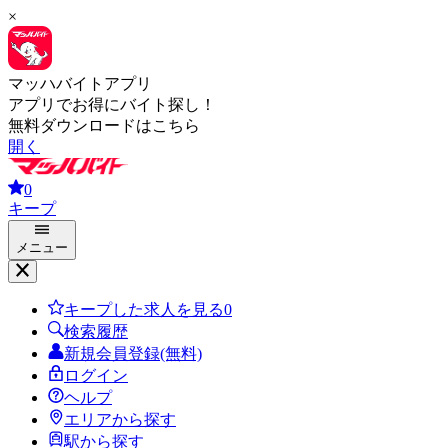
×
マッハバイトアプリ
アプリでお得にバイト探し！
無料ダウンロードはこちら
開く
0
キープ
メニュー
キープした求人を見る
0
検索履歴
新規会員登録(無料)
ログイン
ヘルプ
エリアから探す
駅から探す