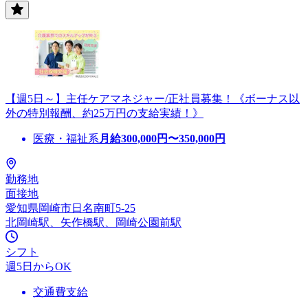
【週5日～】主任ケアマネジャー/正社員募集！《ボーナス以
外の特別報酬、約25万円の支給実績！》
医療・福祉系
月給
300,000
円〜
350,000
円
勤務地
面接地
愛知県岡崎市日名南町5-25
北岡崎駅、矢作橋駅、岡崎公園前駅
シフト
週5日からOK
交通費支給