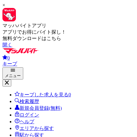
×
マッハバイトアプリ
アプリでお得にバイト探し！
無料ダウンロードはこちら
開く
0
キープ
メニュー
キープした求人を見る
0
検索履歴
新規会員登録(無料)
ログイン
ヘルプ
エリアから探す
駅から探す