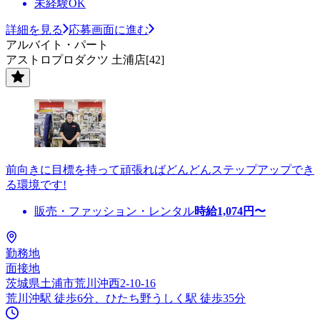
未経験OK
詳細を見る
応募画面に進む
アルバイト・パート
アストロプロダクツ 土浦店[42]
前向きに目標を持って頑張ればどんどんステップアップでき
る環境です!
販売・ファッション・レンタル
時給
1,074
円〜
勤務地
面接地
茨城県土浦市荒川沖西2-10-16
荒川沖駅 徒歩6分、ひたち野うしく駅 徒歩35分