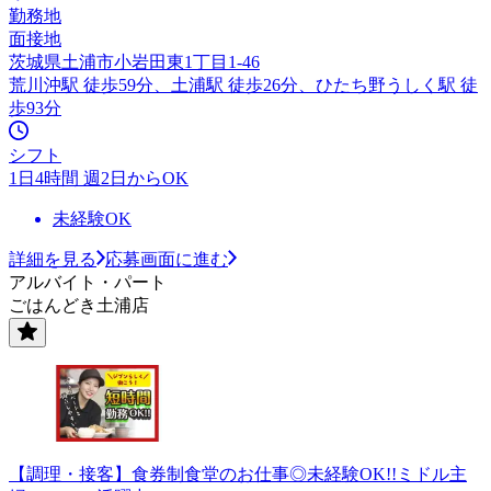
勤務地
面接地
茨城県土浦市小岩田東1丁目1-46
荒川沖駅 徒歩59分、土浦駅 徒歩26分、ひたち野うしく駅 徒
歩93分
シフト
1日4時間 週2日からOK
未経験OK
詳細を見る
応募画面に進む
アルバイト・パート
ごはんどき土浦店
【調理・接客】食券制食堂のお仕事◎未経験OK!!ミドル主