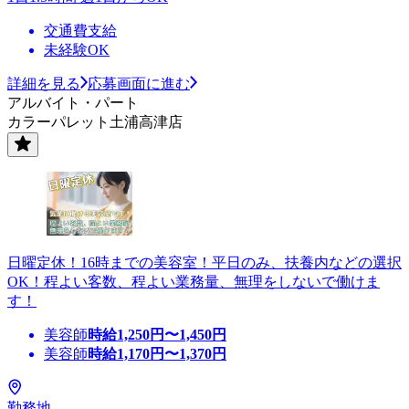
交通費支給
未経験OK
詳細を見る
応募画面に進む
アルバイト・パート
カラーパレット土浦高津店
日曜定休！16時までの美容室！平日のみ、扶養内などの選択
OK！程よい客数、程よい業務量、無理をしないで働けま
す！
美容師
時給
1,250
円〜
1,450
円
美容師
時給
1,170
円〜
1,370
円
勤務地