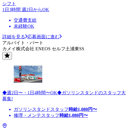
シフト
1日3時間 週2日からOK
交通費支給
未経験OK
詳細を見る
応募画面に進む
アルバイト・パート
カメイ株式会社 ENEOS セルフ土浦東SS
◆週2日〜・1日4時間〜OK◆ガソリンスタンドのスタッフ大
募集!
ガソリンスタンドスタッフ
時給
1,080
円〜
修理・メンテスタッフ
時給
1,080
円〜