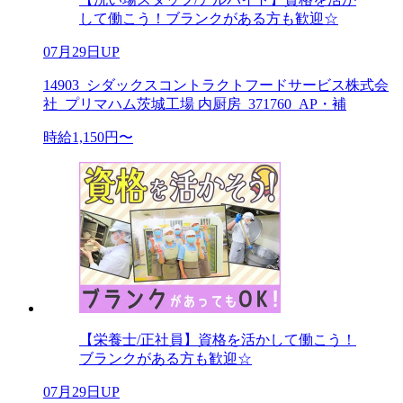
して働こう！ブランクがある方も歓迎☆
07月29日UP
14903_シダックスコントラクトフードサービス株式会
社_プリマハム茨城工場 内厨房_371760_AP・補
時給1,150円〜
【栄養士/正社員】資格を活かして働こう！
ブランクがある方も歓迎☆
07月29日UP