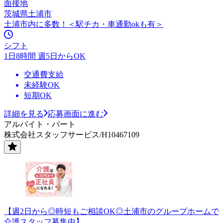
面接地
茨城県土浦市
土浦市内に多数！＜駅チカ・車通勤okも有＞
シフト
1日8時間 週5日からOK
交通費支給
未経験OK
短期OK
詳細を見る
応募画面に進む
アルバイト・パート
株式会社スタッフサービス/H10467109
【週2日から◎時短もご相談OK◎土浦市のグループホームで
介護スタッフ募集中】