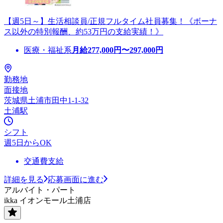
【週5日～】生活相談員/正規フルタイム社員募集！《ボーナ
ス以外の特別報酬、約53万円の支給実績！》
医療・福祉系
月給
277,000
円〜
297,000
円
勤務地
面接地
茨城県土浦市田中1-1-32
土浦駅
シフト
週5日からOK
交通費支給
詳細を見る
応募画面に進む
アルバイト・パート
ikka イオンモール土浦店