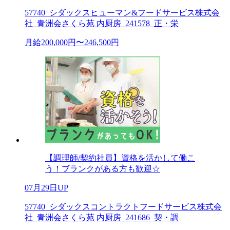
57740_シダックスヒューマン&フードサービス株式会
社_青洲会さくら苑 内厨房_241578_正・栄
月給200,000円〜246,500円
【調理師/契約社員】資格を活かして働こ
う！ブランクがある方も歓迎☆
07月29日UP
57740_シダックスコントラクトフードサービス株式会
社_青洲会さくら苑 内厨房_241686_契・調