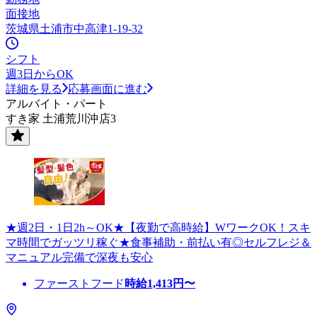
面接地
茨城県土浦市中高津1-19-32
シフト
週3日からOK
詳細を見る
応募画面に進む
アルバイト・パート
すき家 土浦荒川沖店3
★週2日・1日2h～OK★【夜勤で高時給】WワークOK！スキ
マ時間でガッツリ稼ぐ★食事補助・前払い有◎セルフレジ＆
マニュアル完備で深夜も安心
ファーストフード
時給
1,413
円〜