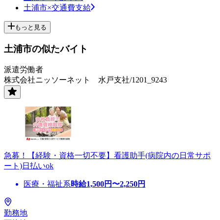
土浦市×交通費支給
もっと見る
土浦市の似たバイト
派遣労働者
株式会社ニッソーネット 水戸支社/1201_9243
急募！【経験・資格一切不要】看護助手(病院内の日常サポ
ート)日払いok
医療・福祉系
時給
1,500
円〜
2,250
円
勤務地