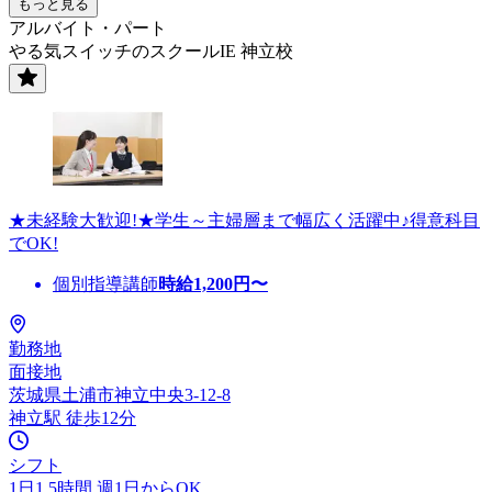
もっと見る
アルバイト・パート
やる気スイッチのスクールIE 神立校
★未経験大歓迎!★学生～主婦層まで幅広く活躍中♪得意科目
でOK!
個別指導講師
時給
1,200
円〜
勤務地
面接地
茨城県土浦市神立中央3-12-8
神立駅 徒歩12分
シフト
1日1.5時間 週1日からOK