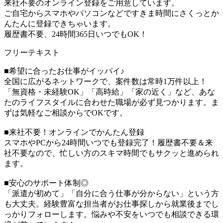
来社不要のオンライン登録をご用意しています。
ご自宅からスマホやパソコンなどですきま時間にさくっとか
んたんに登録できちゃいます。
履歴書不要、24時間365日いつでもOK！
フリーテキスト
■希望に合ったお仕事がイッパイ♪
全国に広がるネットワークで、案件数は常時1万件以上！
「無資格・未経験OK」「高時給」「家の近く」など、あな
たのライフスタイルに合わせた職場が必ず見つかります。ま
ずは気軽なご相談からでOKです。
■来社不要！オンラインでかんたん登録
スマホやPCから24時間いつでも登録完了！履歴書不要＆来
社不要なので、忙しい方のスキマ時間でもサクッと進められ
ます。
■安心のサポート体制◎
「派遣が初めて」「自分に合う仕事が分からない」という方
も大丈夫。経験豊富な担当者がお仕事探しから就業後までし
っかりフォローします。悩みや不安をいつでも相談できる環