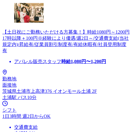
【土日祝にご勤務いただける方募集！】時給1080円～1200円
17時以降＋100円※経験により優遇/週2日～/交通費支給(当社
規定内)/昇給有/従業員割引制度有/有給休暇有/社員登用制度
有
アパレル販売スタッフ
時給
1,080
円〜
1,200
円
勤務地
面接地
茨城県土浦市上高津376 イオンモール土浦 2F
土浦駅 バス10分
シフト
1日3時間 週2日からOK
交通費支給