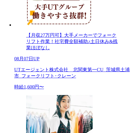
【月収27万円可】大手メーカーでフォーク
リフト作業！社宅費全額補助♪土日休み&残
業ほぼなし
08月07日UP
UTエージェント株式会社 北関東第一CU_茨城県土浦
市_フォークリフト･クレーン
時給1,600円〜