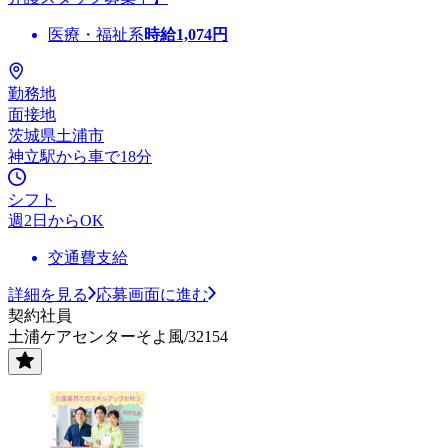
医療・福祉系
時給
1,074
円
勤務地
面接地
茨城県土浦市
神立駅から車で18分
シフト
週2日からOK
交通費支給
詳細を見る
応募画面に進む
契約社員
土浦ケアセンターそよ風/32154