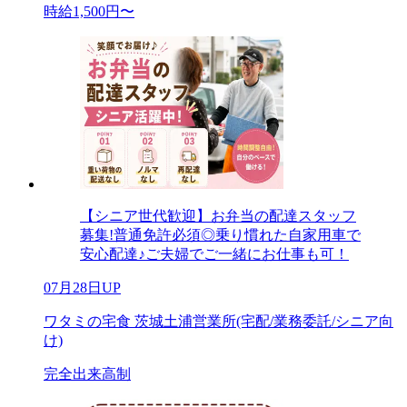
時給1,500円〜
【シニア世代歓迎】お弁当の配達スタッフ
募集!普通免許必須◎乗り慣れた自家用車で
安心配達♪ご夫婦でご一緒にお仕事も可！
07月28日UP
ワタミの宅食 茨城土浦営業所(宅配/業務委託/シニア向
け)
完全出来高制