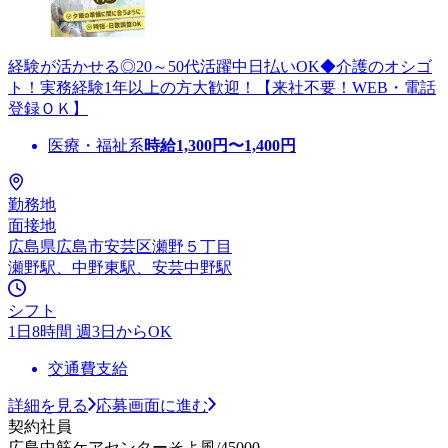
経験が活かせる◎20～50代活躍中日払いOK◆介護のオシゴ
ト！実務経験1年以上の方大歓迎！【来社不要！WEB・電話
登録ＯＫ】
医療・福祉系
時給
1,300
円〜
1,400
円
勤務地
面接地
広島県広島市安芸区瀬野５丁目
瀬野駅、中野東駅、安芸中野駅
シフト
1日8時間 週3日からOK
交通費支給
詳細を見る
応募画面に進む
契約社員
広島中筋ケアセンターそよ風/45000