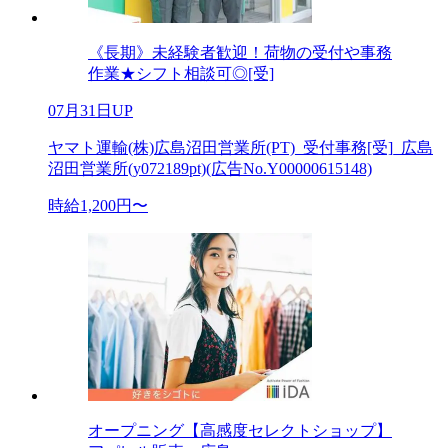
《長期》未経験者歓迎！荷物の受付や事務
作業★シフト相談可◎[受]
07月31日UP
ヤマト運輸(株)広島沼田営業所(PT)_受付事務[受]_広島
沼田営業所(y072189pt)(広告No.Y00000615148)
時給1,200円〜
オープニング【高感度セレクトショップ】