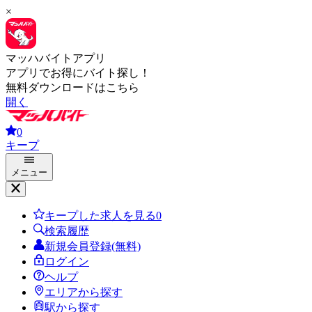
×
マッハバイトアプリ
アプリでお得にバイト探し！
無料ダウンロードはこちら
開く
0
キープ
メニュー
キープした求人を見る
0
検索履歴
新規会員登録(無料)
ログイン
ヘルプ
エリアから探す
駅から探す