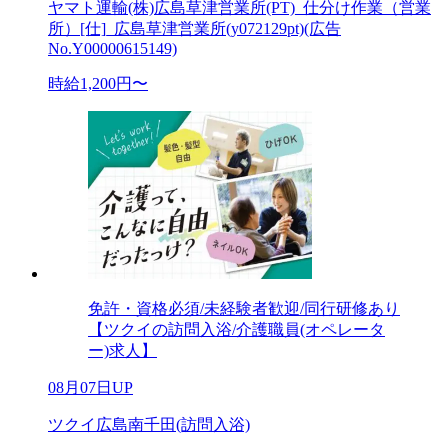
ヤマト運輸(株)広島草津営業所(PT)_仕分け作業（営業
所）[仕]_広島草津営業所(y072129pt)(広告
No.Y00000615149)
時給1,200円〜
免許・資格必須/未経験者歓迎/同行研修あり
【ツクイの訪問入浴/介護職員(オペレータ
ー)求人】
08月07日UP
ツクイ広島南千田(訪問入浴)