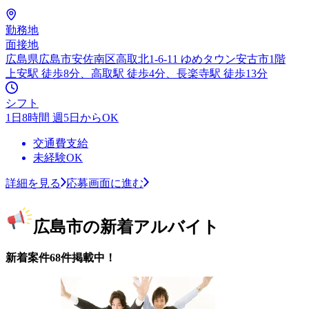
勤務地
面接地
広島県広島市安佐南区高取北1-6-11 ゆめタウン安古市1階
上安駅 徒歩8分、高取駅 徒歩4分、長楽寺駅 徒歩13分
シフト
1日8時間 週5日からOK
交通費支給
未経験OK
詳細を見る
応募画面に進む
広島市の新着アルバイト
新着案件68件掲載中！