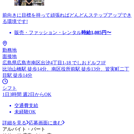
前向きに目標を持って頑張ればどんどんステップアップでき
る環境です!
販売・ファッション・レンタル
時給
1,085
円〜
勤務地
面接地
広島県広島市南区出汐4丁目1-18 でしおドルフ1F
比治山橋駅 徒歩14分、南区役所前駅 徒歩13分、皆実町二丁
目駅 徒歩14分
シフト
1日3時間 週2日からOK
交通費支給
未経験OK
詳細を見る
応募画面に進む
アルバイト・パート