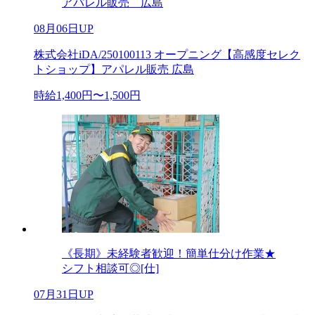
アパレル販売 広島
08月06日UP
株式会社iDA/250100113 オープニング【高感度セレク
トショップ】アパレル販売 広島
時給1,400円〜1,500円
《長期》未経験者歓迎！簡単仕分け作業★
シフト相談可◎[仕]
07月31日UP