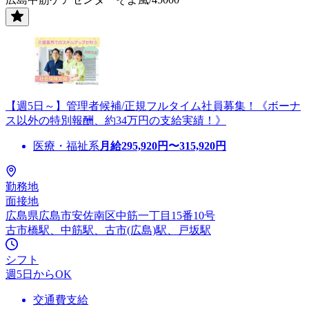
【週5日～】管理者候補/正規フルタイム社員募集！《ボーナ
ス以外の特別報酬、約34万円の支給実績！》
医療・福祉系
月給
295,920
円〜
315,920
円
勤務地
面接地
広島県広島市安佐南区中筋一丁目15番10号
古市橋駅、中筋駅、古市(広島)駅、戸坂駅
シフト
週5日からOK
交通費支給