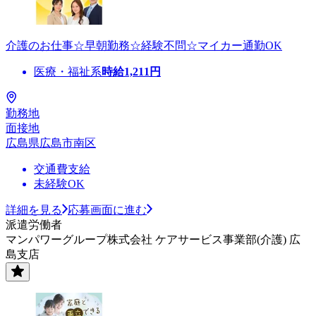
介護のお仕事☆早朝勤務☆経験不問☆マイカー通勤OK
医療・福祉系
時給
1,211
円
勤務地
面接地
広島県広島市南区
交通費支給
未経験OK
詳細を見る
応募画面に進む
派遣労働者
マンパワーグループ株式会社 ケアサービス事業部(介護) 広
島支店