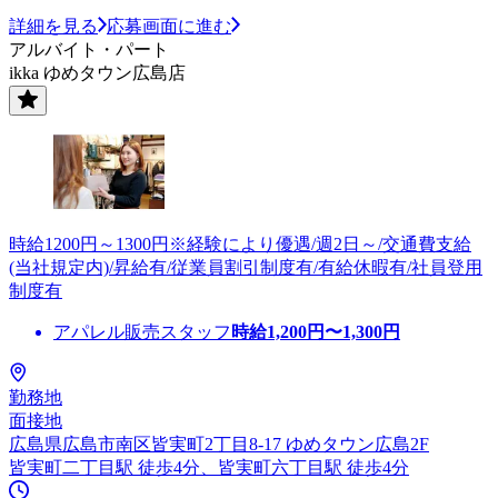
詳細を見る
応募画面に進む
アルバイト・パート
ikka ゆめタウン広島店
時給1200円～1300円※経験により優遇/週2日～/交通費支給
(当社規定内)/昇給有/従業員割引制度有/有給休暇有/社員登用
制度有
アパレル販売スタッフ
時給
1,200
円〜
1,300
円
勤務地
面接地
広島県広島市南区皆実町2丁目8-17 ゆめタウン広島2F
皆実町二丁目駅 徒歩4分、皆実町六丁目駅 徒歩4分