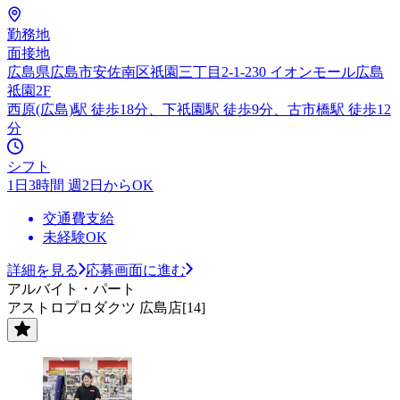
勤務地
面接地
広島県広島市安佐南区祇園三丁目2-1-230 イオンモール広島
祗園2F
西原(広島)駅 徒歩18分、下祇園駅 徒歩9分、古市橋駅 徒歩12
分
シフト
1日3時間 週2日からOK
交通費支給
未経験OK
詳細を見る
応募画面に進む
アルバイト・パート
アストロプロダクツ 広島店[14]