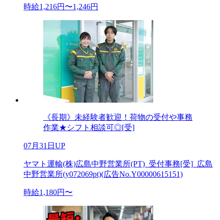
時給1,216円〜1,246円
《長期》未経験者歓迎！荷物の受付や事務
作業★シフト相談可◎[受]
07月31日UP
ヤマト運輸(株)広島中野営業所(PT)_受付事務[受]_広島
中野営業所(y072069pt)(広告No.Y00000615151)
時給1,180円〜