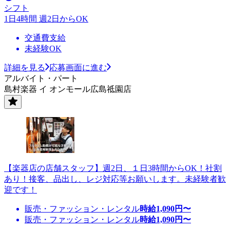
シフト
1日4時間 週2日からOK
交通費支給
未経験OK
詳細を見る
応募画面に進む
アルバイト・パート
島村楽器 イ オンモール広島祗園店
【楽器店の店舗スタッフ】週2日、１日3時間からOK！社割
あり！接客、品出し、レジ対応等お願いします。未経験者歓
迎です！
販売・ファッション・レンタル
時給
1,090
円〜
販売・ファッション・レンタル
時給
1,090
円〜