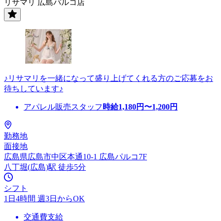
リサマリ 広島パルコ店
♪リサマリを一緒になって盛り上げてくれる方のご応募をお
待ちしています♪
アパレル販売スタッフ
時給
1,180
円〜
1,200
円
勤務地
面接地
広島県広島市中区本通10-1 広島パルコ7F
八丁堀(広島)駅 徒歩5分
シフト
1日4時間 週3日からOK
交通費支給