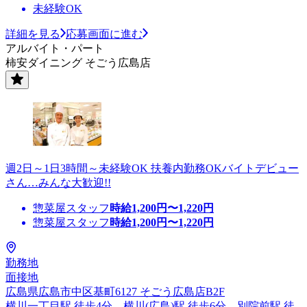
未経験OK
詳細を見る
応募画面に進む
アルバイト・パート
柿安ダイニング そごう広島店
週2日～1日3時間～未経験OK 扶養内勤務OKバイトデビュー
さん…みんな大歓迎!!
惣菜屋スタッフ
時給
1,200
円〜
1,220
円
惣菜屋スタッフ
時給
1,200
円〜
1,220
円
勤務地
面接地
広島県広島市中区基町6127 そごう広島店B2F
横川一丁目駅 徒歩4分、横川(広島)駅 徒歩6分、別院前駅 徒