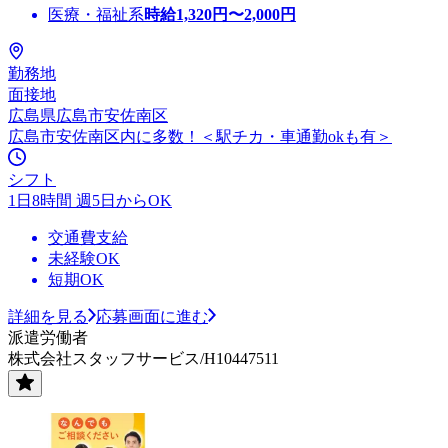
医療・福祉系
時給
1,320
円〜
2,000
円
勤務地
面接地
広島県広島市安佐南区
広島市安佐南区内に多数！＜駅チカ・車通勤okも有＞
シフト
1日8時間 週5日からOK
交通費支給
未経験OK
短期OK
詳細を見る
応募画面に進む
派遣労働者
株式会社スタッフサービス/H10447511