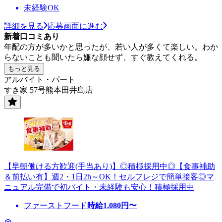
未経験OK
詳細を見る
応募画面に進む
新着口コミあり
年配の方が多いかと思ったが、若い人が多くて楽しい。わか
らないことも聞いたら嫌な顔せず、すぐ教えてくれる。
もっと見る
アルバイト・パート
すき家 57号熊本田井島店
【早朝働ける方歓迎(手当あり)】◎積極採用中◎【食事補助
＆前払い有】週2・1日2h～OK！セルフレジで簡単接客◎マ
ニュアル完備で初バイト・未経験も安心！積極採用中
ファーストフード
時給
1,080
円〜