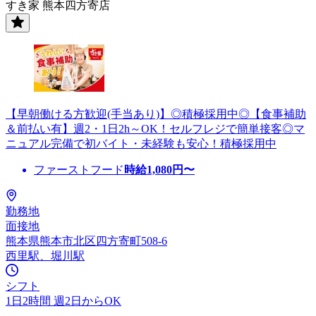
すき家 熊本四方寄店
【早朝働ける方歓迎(手当あり)】◎積極採用中◎【食事補助
＆前払い有】週2・1日2h～OK！セルフレジで簡単接客◎マ
ニュアル完備で初バイト・未経験も安心！積極採用中
ファーストフード
時給
1,080
円〜
勤務地
面接地
熊本県熊本市北区四方寄町508-6
西里駅、堀川駅
シフト
1日2時間 週2日からOK