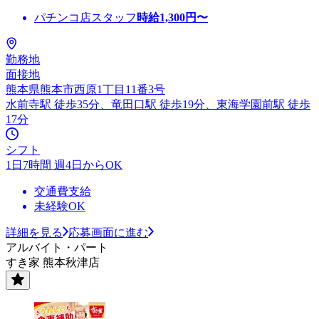
パチンコ店スタッフ
時給
1,300
円〜
勤務地
面接地
熊本県熊本市西原1丁目11番3号
水前寺駅 徒歩35分、竜田口駅 徒歩19分、東海学園前駅 徒歩
17分
シフト
1日7時間 週4日からOK
交通費支給
未経験OK
詳細を見る
応募画面に進む
アルバイト・パート
すき家 熊本秋津店