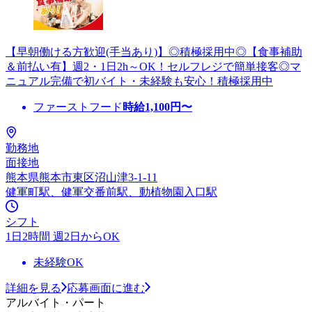
【早朝働ける方歓迎(手当あり)】◎積極採用中◎【食事補助
＆前払い有】週2・1日2h～OK！セルフレジで簡単接客◎マ
ニュアル完備で初バイト・未経験も安心！積極採用中
ファーストフード
時給
1,100
円〜
勤務地
面接地
熊本県熊本市東区沼山津3-1-11
健軍町駅、健軍交番前駅、動植物園入口駅
シフト
1日2時間 週2日からOK
未経験OK
詳細を見る
応募画面に進む
アルバイト・パート