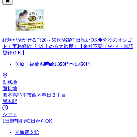
経験が活かせる◎20～50代活躍中日払いOK◆介護のオシゴ
ト！実務経験1年以上の方大歓迎！【来社不要！WEB・電話
登録ＯＫ】
医療・福祉系
時給
1,350
円〜
1,450
円
勤務地
面接地
熊本県熊本市西区春日３丁目
熊本駅
シフト
1日8時間 週3日からOK
交通費支給