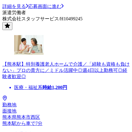
詳細を見る
応募画面に進む
派遣労働者
株式会社スタッフサービス/H10499245
【熊本駅】特別養護老人ホームで介護／「経験も資格も負け
ない」プロの貴方に／ミドル活躍中◎週4日以上勤務可◎経
験者歓迎◎
医療・福祉系
時給
1,200
円
勤務地
面接地
熊本県熊本市西区
熊本駅から車で7分