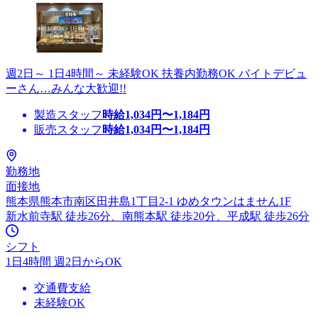
週2日～ 1日4時間～ 未経験OK 扶養内勤務OK バイトデビュ
ーさん…みんな大歓迎!!
製造スタッフ
時給
1,034
円〜
1,184
円
販売スタッフ
時給
1,034
円〜
1,184
円
勤務地
面接地
熊本県熊本市南区田井島1丁目2-1 ゆめタウンはません1F
新水前寺駅 徒歩26分、南熊本駅 徒歩20分、平成駅 徒歩26分
シフト
1日4時間 週2日からOK
交通費支給
未経験OK