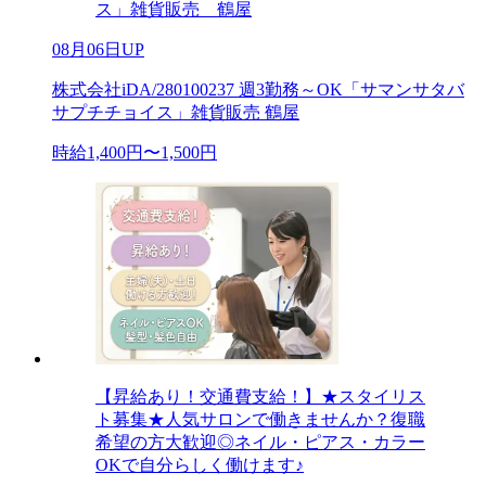
ス」雑貨販売 鶴屋
08月06日UP
株式会社iDA/280100237 週3勤務～OK「サマンサタバ
サプチチョイス」雑貨販売 鶴屋
時給1,400円〜1,500円
【昇給あり！交通費支給！】★スタイリス
ト募集★人気サロンで働きませんか？復職
希望の方大歓迎◎ネイル・ピアス・カラー
OKで自分らしく働けます♪