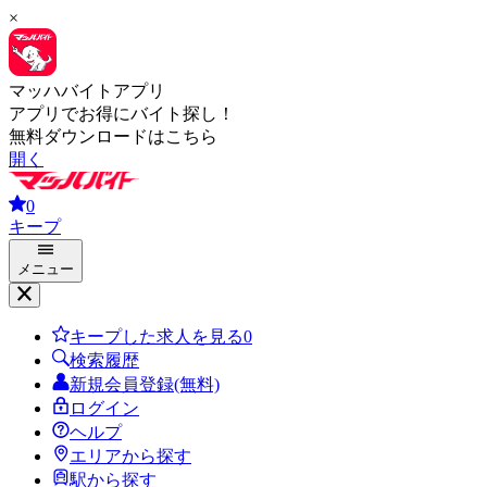
×
マッハバイトアプリ
アプリでお得にバイト探し！
無料ダウンロードはこちら
開く
0
キープ
メニュー
キープした求人を見る
0
検索履歴
新規会員登録(無料)
ログイン
ヘルプ
エリアから探す
駅から探す