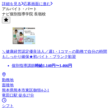
詳細を見る
応募画面に進む
アルバイト・パート
ナビ個別指導学院 長嶺校
＼健康経営認定優良法人／週1・1コマ～の勤務で自分の時間
もしっかり確保★初バイト・ブランク歓迎
個別指導講師
時給
1,140
円〜
1,466
円
勤務地
面接地
熊本県熊本市東区御領4-2-1
竜田口駅 徒歩27分
シフト