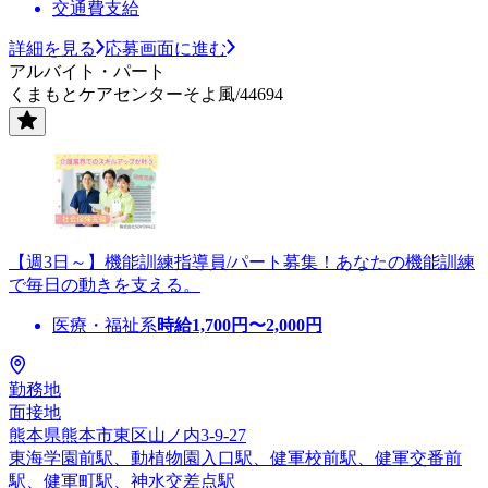
交通費支給
詳細を見る
応募画面に進む
アルバイト・パート
くまもとケアセンターそよ風/44694
【週3日～】機能訓練指導員/パート募集！あなたの機能訓練
で毎日の動きを支える。
医療・福祉系
時給
1,700
円〜
2,000
円
勤務地
面接地
熊本県熊本市東区山ノ内3-9-27
東海学園前駅、動植物園入口駅、健軍校前駅、健軍交番前
駅、健軍町駅、神水交差点駅