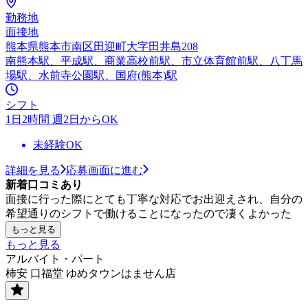
勤務地
面接地
熊本県熊本市南区田迎町大字田井島208
南熊本駅、平成駅、商業高校前駅、市立体育館前駅、八丁馬
場駅、水前寺公園駅、国府(熊本)駅
シフト
1日2時間 週2日からOK
未経験OK
詳細を見る
応募画面に進む
新着口コミあり
面接に行った際にとても丁寧な対応でお出迎えされ、自分の
希望通りのシフトで働けることになったので凄くよかった
もっと見る
もっと見る
アルバイト・パート
柿安 口福堂 ゆめタウンはません店