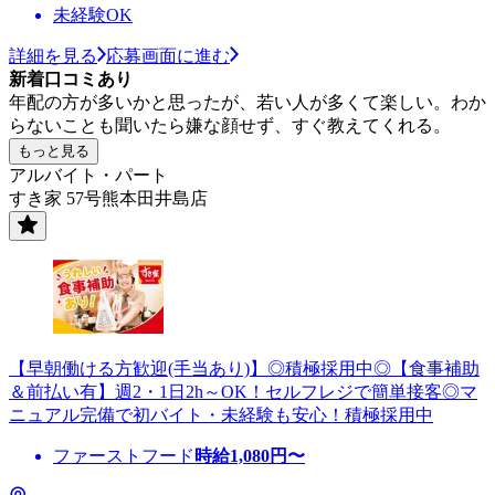
未経験OK
詳細を見る
応募画面に進む
新着口コミあり
年配の方が多いかと思ったが、若い人が多くて楽しい。わか
らないことも聞いたら嫌な顔せず、すぐ教えてくれる。
もっと見る
アルバイト・パート
すき家 57号熊本田井島店
【早朝働ける方歓迎(手当あり)】◎積極採用中◎【食事補助
＆前払い有】週2・1日2h～OK！セルフレジで簡単接客◎マ
ニュアル完備で初バイト・未経験も安心！積極採用中
ファーストフード
時給
1,080
円〜