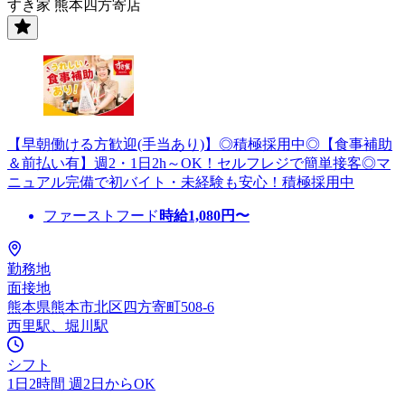
すき家 熊本四方寄店
【早朝働ける方歓迎(手当あり)】◎積極採用中◎【食事補助
＆前払い有】週2・1日2h～OK！セルフレジで簡単接客◎マ
ニュアル完備で初バイト・未経験も安心！積極採用中
ファーストフード
時給
1,080
円〜
勤務地
面接地
熊本県熊本市北区四方寄町508-6
西里駅、堀川駅
シフト
1日2時間 週2日からOK