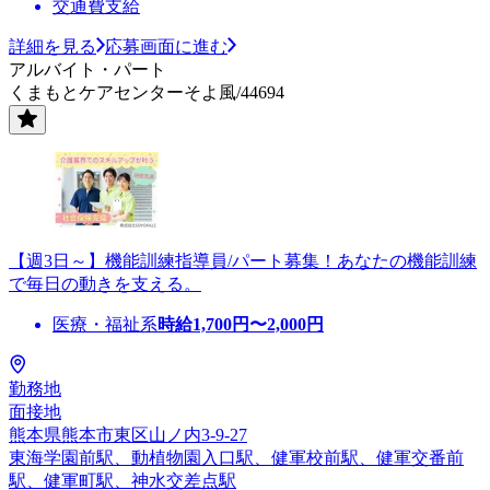
交通費支給
詳細を見る
応募画面に進む
アルバイト・パート
くまもとケアセンターそよ風/44694
【週3日～】機能訓練指導員/パート募集！あなたの機能訓練
で毎日の動きを支える。
医療・福祉系
時給
1,700
円〜
2,000
円
勤務地
面接地
熊本県熊本市東区山ノ内3-9-27
東海学園前駅、動植物園入口駅、健軍校前駅、健軍交番前
駅、健軍町駅、神水交差点駅