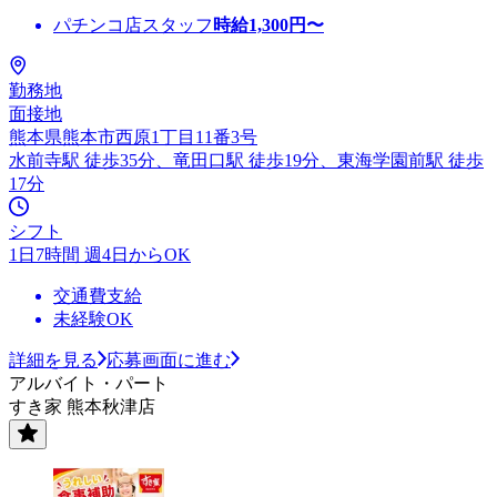
パチンコ店スタッフ
時給
1,300
円〜
勤務地
面接地
熊本県熊本市西原1丁目11番3号
水前寺駅 徒歩35分、竜田口駅 徒歩19分、東海学園前駅 徒歩
17分
シフト
1日7時間 週4日からOK
交通費支給
未経験OK
詳細を見る
応募画面に進む
アルバイト・パート
すき家 熊本秋津店