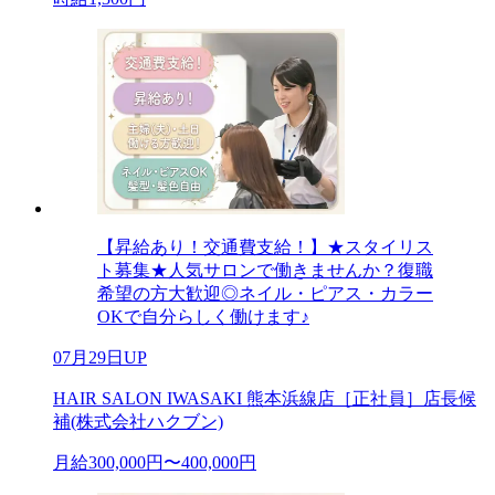
【昇給あり！交通費支給！】★スタイリス
ト募集★人気サロンで働きませんか？復職
希望の方大歓迎◎ネイル・ピアス・カラー
OKで自分らしく働けます♪
07月29日UP
HAIR SALON IWASAKI 熊本浜線店［正社員］店長候
補(株式会社ハクブン)
月給300,000円〜400,000円