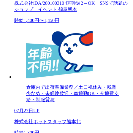
株式会社iDA/280100310 短期/週2～OK「SNSで話題の
ショップ」イベント 鶴屋熊本
時給1,400円〜1,450円
倉庫内で出荷準備業務／土日祝休み・残業
少なめ・未経験歓迎・車通勤OK・交通費支
給・制服貸与
07月27日UP
株式会社ホットスタッフ熊本北
時給1,300円