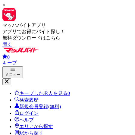
×
マッハバイトアプリ
アプリでお得にバイト探し！
無料ダウンロードはこちら
開く
0
キープ
メニュー
キープした求人を見る
0
検索履歴
新規会員登録(無料)
ログイン
ヘルプ
エリアから探す
駅から探す