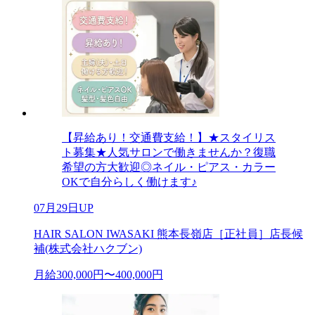
【昇給あり！交通費支給！】★スタイリス
ト募集★人気サロンで働きませんか？復職
希望の方大歓迎◎ネイル・ピアス・カラー
OKで自分らしく働けます♪
07月29日UP
HAIR SALON IWASAKI 熊本長嶺店［正社員］店長候
補(株式会社ハクブン)
月給300,000円〜400,000円