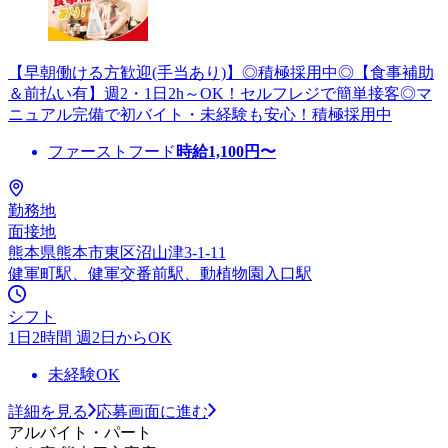
【早朝働ける方歓迎(手当あり)】◎積極採用中◎【食事補助
＆前払い有】週2・1日2h～OK！セルフレジで簡単接客◎マ
ニュアル完備で初バイト・未経験も安心！積極採用中
ファーストフード
時給
1,100
円〜
勤務地
面接地
熊本県熊本市東区沼山津3-1-11
健軍町駅、健軍交番前駅、動植物園入口駅
シフト
1日2時間 週2日からOK
未経験OK
詳細を見る
応募画面に進む
アルバイト・パート