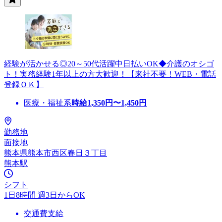
経験が活かせる◎20～50代活躍中日払いOK◆介護のオシゴ
ト！実務経験1年以上の方大歓迎！【来社不要！WEB・電話
登録ＯＫ】
医療・福祉系
時給
1,350
円〜
1,450
円
勤務地
面接地
熊本県熊本市西区春日３丁目
熊本駅
シフト
1日8時間 週3日からOK
交通費支給