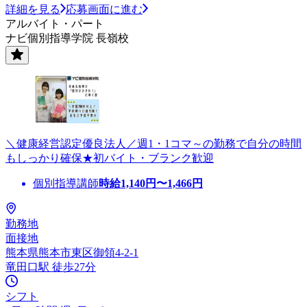
詳細を見る
応募画面に進む
アルバイト・パート
ナビ個別指導学院 長嶺校
＼健康経営認定優良法人／週1・1コマ～の勤務で自分の時間
もしっかり確保★初バイト・ブランク歓迎
個別指導講師
時給
1,140
円〜
1,466
円
勤務地
面接地
熊本県熊本市東区御領4-2-1
竜田口駅 徒歩27分
シフト