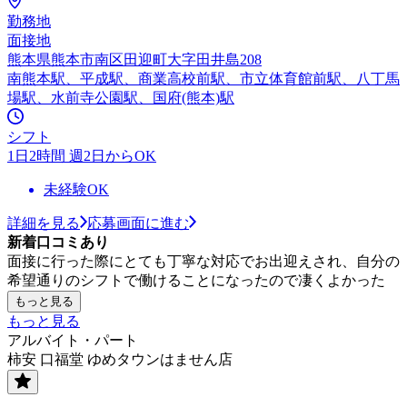
勤務地
面接地
熊本県熊本市南区田迎町大字田井島208
南熊本駅、平成駅、商業高校前駅、市立体育館前駅、八丁馬
場駅、水前寺公園駅、国府(熊本)駅
シフト
1日2時間 週2日からOK
未経験OK
詳細を見る
応募画面に進む
新着口コミあり
面接に行った際にとても丁寧な対応でお出迎えされ、自分の
希望通りのシフトで働けることになったので凄くよかった
もっと見る
もっと見る
アルバイト・パート
柿安 口福堂 ゆめタウンはません店