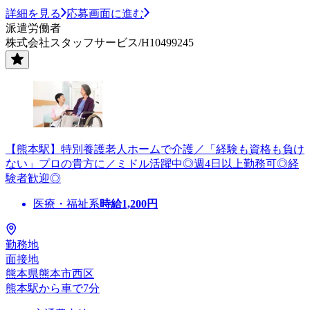
詳細を見る
応募画面に進む
派遣労働者
株式会社スタッフサービス/H10499245
【熊本駅】特別養護老人ホームで介護／「経験も資格も負け
ない」プロの貴方に／ミドル活躍中◎週4日以上勤務可◎経
験者歓迎◎
医療・福祉系
時給
1,200
円
勤務地
面接地
熊本県熊本市西区
熊本駅から車で7分