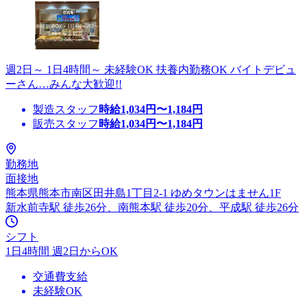
週2日～ 1日4時間～ 未経験OK 扶養内勤務OK バイトデビュ
ーさん…みんな大歓迎!!
製造スタッフ
時給
1,034
円〜
1,184
円
販売スタッフ
時給
1,034
円〜
1,184
円
勤務地
面接地
熊本県熊本市南区田井島1丁目2-1 ゆめタウンはません1F
新水前寺駅 徒歩26分、南熊本駅 徒歩20分、平成駅 徒歩26分
シフト
1日4時間 週2日からOK
交通費支給
未経験OK