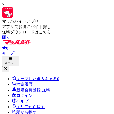
×
マッハバイトアプリ
アプリでお得にバイト探し！
無料ダウンロードはこちら
開く
0
キープ
メニュー
キープした求人を見る
0
検索履歴
新規会員登録(無料)
ログイン
ヘルプ
エリアから探す
駅から探す