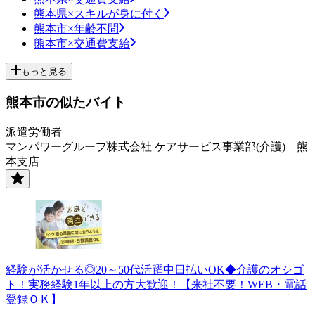
熊本県×スキルが身に付く
熊本市×年齢不問
熊本市×交通費支給
もっと見る
熊本市の似たバイト
派遣労働者
マンパワーグループ株式会社 ケアサービス事業部(介護) 熊
本支店
経験が活かせる◎20～50代活躍中日払いOK◆介護のオシゴ
ト！実務経験1年以上の方大歓迎！【来社不要！WEB・電話
登録ＯＫ】