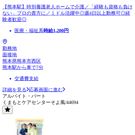
【熊本駅】特別養護老人ホームで介護／「経験も資格も負け
ない」プロの貴方に／ミドル活躍中◎週4日以上勤務可◎経
験者歓迎◎
医療・福祉系
時給
1,200
円
勤務地
面接地
熊本県熊本市西区
熊本駅から車で7分
交通費支給
詳細を見る
応募画面に進む
アルバイト・パート
くまもとケアセンターそよ風/44694