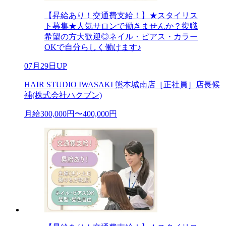
【昇給あり！交通費支給！】★スタイリス
ト募集★人気サロンで働きませんか？復職
希望の方大歓迎◎ネイル・ピアス・カラー
OKで自分らしく働けます♪
07月29日UP
HAIR STUDIO IWASAKI 熊本城南店［正社員］店長候
補(株式会社ハクブン)
月給300,000円〜400,000円