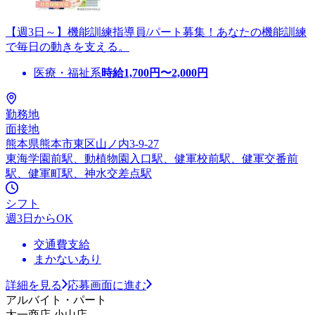
【週3日～】機能訓練指導員/パート募集！あなたの機能訓練
で毎日の動きを支える。
医療・福祉系
時給
1,700
円〜
2,000
円
勤務地
面接地
熊本県熊本市東区山ノ内3-9-27
東海学園前駅、動植物園入口駅、健軍校前駅、健軍交番前
駅、健軍町駅、神水交差点駅
シフト
週3日からOK
交通費支給
まかないあり
詳細を見る
応募画面に進む
アルバイト・パート
太一商店 小山店