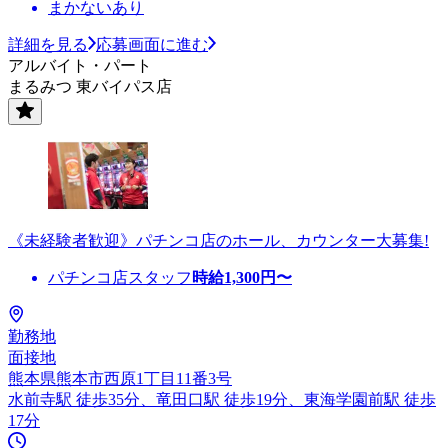
まかないあり
詳細を見る
応募画面に進む
アルバイト・パート
まるみつ 東バイパス店
《未経験者歓迎》パチンコ店のホール、カウンター大募集!
パチンコ店スタッフ
時給
1,300
円〜
勤務地
面接地
熊本県熊本市西原1丁目11番3号
水前寺駅 徒歩35分、竜田口駅 徒歩19分、東海学園前駅 徒歩
17分