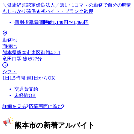
＼健康経営認定優良法人／週1・1コマ～の勤務で自分の時間
もしっかり確保★初バイト・ブランク歓迎
個別指導講師
時給
1,140
円〜
1,466
円
勤務地
面接地
熊本県熊本市東区御領4-2-1
竜田口駅 徒歩27分
シフト
1日1.5時間 週1日からOK
交通費支給
未経験OK
詳細を見る
応募画面に進む
熊本市の新着アルバイト