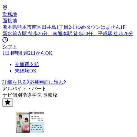
勤務地
面接地
熊本県熊本市南区田井島1丁目2-1 ゆめタウンはません1F
新水前寺駅 徒歩26分、南熊本駅 徒歩20分、平成駅 徒歩26分
シフト
1日4時間 週2日からOK
交通費支給
未経験OK
詳細を見る
応募画面に進む
アルバイト・パート
ナビ個別指導学院 長嶺校