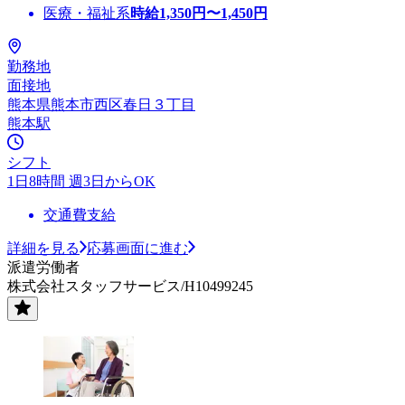
医療・福祉系
時給
1,350
円〜
1,450
円
勤務地
面接地
熊本県熊本市西区春日３丁目
熊本駅
シフト
1日8時間 週3日からOK
交通費支給
詳細を見る
応募画面に進む
派遣労働者
株式会社スタッフサービス/H10499245