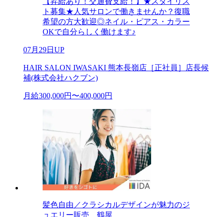
【昇給あり！交通費支給！】★スタイリス
ト募集★人気サロンで働きませんか？復職
希望の方大歓迎◎ネイル・ピアス・カラー
OKで自分らしく働けます♪
07月29日UP
HAIR SALON IWASAKI 熊本長嶺店［正社員］店長候
補(株式会社ハクブン)
月給300,000円〜400,000円
髪色自由／クラシカルデザインが魅力のジ
ュエリー販売 鶴屋