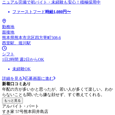
ニュアル完備で初バイト・未経験も安心！積極採用中
ファーストフード
時給
1,080
円〜
勤務地
面接地
熊本県熊本市北区四方寄町508-6
西里駅、堀川駅
シフト
1日2時間 週2日からOK
未経験OK
詳細を見る
応募画面に進む
新着口コミあり
年配の方が多いかと思ったが、若い人が多くて楽しい。わか
らないことも聞いたら嫌な顔せず、すぐ教えてくれる。
もっと見る
アルバイト・パート
すき家 57号熊本田井島店