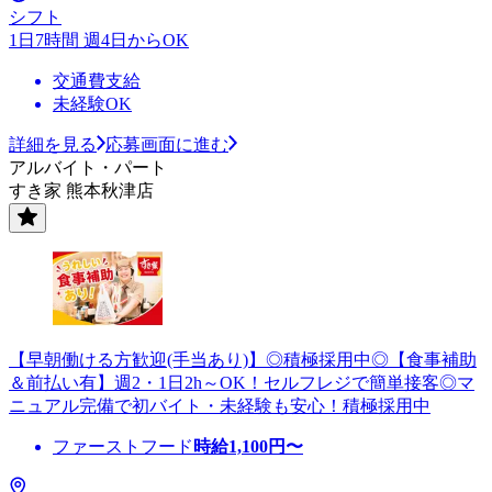
シフト
1日7時間 週4日からOK
交通費支給
未経験OK
詳細を見る
応募画面に進む
アルバイト・パート
すき家 熊本秋津店
【早朝働ける方歓迎(手当あり)】◎積極採用中◎【食事補助
＆前払い有】週2・1日2h～OK！セルフレジで簡単接客◎マ
ニュアル完備で初バイト・未経験も安心！積極採用中
ファーストフード
時給
1,100
円〜