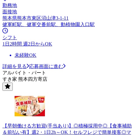
勤務地
面接地
熊本県熊本市東区沼山津3-1-11
健軍町駅、健軍交番前駅、動植物園入口駅
シフト
1日2時間 週2日からOK
未経験OK
詳細を見る
応募画面に進む
アルバイト・パート
すき家 熊本四方寄店
【早朝働ける方歓迎(手当あり)】◎積極採用中◎【食事補助
＆前払い有】週2・1日2h～OK！セルフレジで簡単接客◎マ