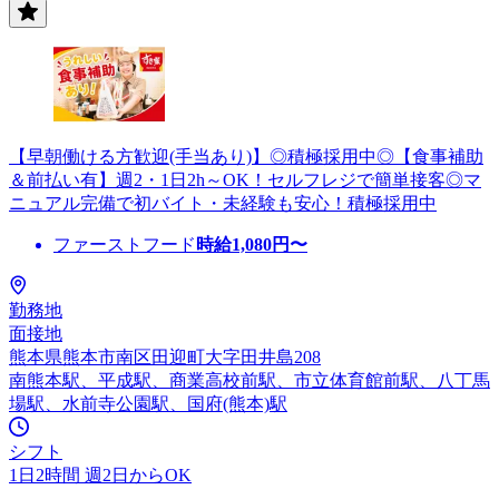
【早朝働ける方歓迎(手当あり)】◎積極採用中◎【食事補助
＆前払い有】週2・1日2h～OK！セルフレジで簡単接客◎マ
ニュアル完備で初バイト・未経験も安心！積極採用中
ファーストフード
時給
1,080
円〜
勤務地
面接地
熊本県熊本市南区田迎町大字田井島208
南熊本駅、平成駅、商業高校前駅、市立体育館前駅、八丁馬
場駅、水前寺公園駅、国府(熊本)駅
シフト
1日2時間 週2日からOK