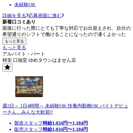
未経験OK
詳細を見る
応募画面に進む
新着口コミあり
面接に行った際にとても丁寧な対応でお出迎えされ、自分の
希望通りのシフトで働けることになったので凄くよかった
もっと見る
もっと見る
アルバイト・パート
柿安 口福堂 ゆめタウンはません店
週2日～ 1日4時間～ 未経験OK 扶養内勤務OK バイトデビュ
ーさん…みんな大歓迎!!
製造スタッフ
時給
1,034
円〜
1,184
円
販売スタッフ
時給
1,034
円〜
1,184
円