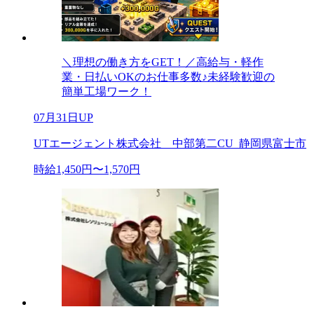
＼理想の働き方をGET！／高給与・軽作
業・日払いOKのお仕事多数♪未経験歓迎の
簡単工場ワーク！
07月31日UP
UTエージェント株式会社 中部第二CU_静岡県富士市
時給1,450円〜1,570円