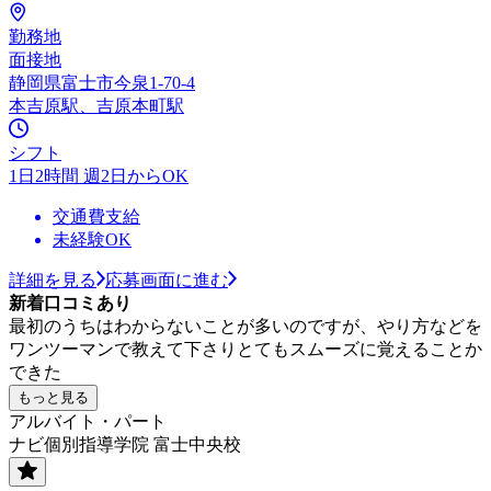
勤務地
面接地
静岡県富士市今泉1-70-4
本吉原駅、吉原本町駅
シフト
1日2時間 週2日からOK
交通費支給
未経験OK
詳細を見る
応募画面に進む
新着口コミあり
最初のうちはわからないことが多いのですが、やり方などを
ワンツーマンで教えて下さりとてもスムーズに覚えることか
できた
もっと見る
アルバイト・パート
ナビ個別指導学院 富士中央校