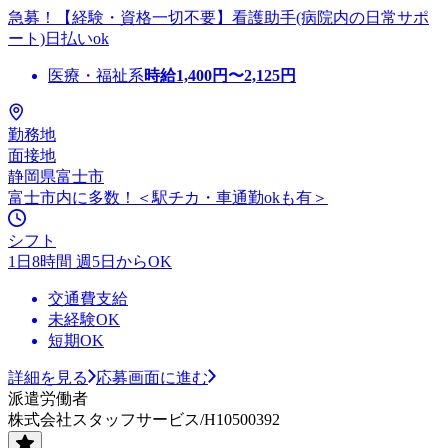
急募！【経験・資格一切不要】看護助手(病院内の日常サポ
ート)日払いok
医療・福祉系
時給
1,400
円〜
2,125
円
勤務地
面接地
静岡県富士市
富士市内に多数！＜駅チカ・車通勤okも有＞
シフト
1日8時間 週5日からOK
交通費支給
未経験OK
短期OK
詳細を見る
応募画面に進む
派遣労働者
株式会社スタッフサービス/H10500392