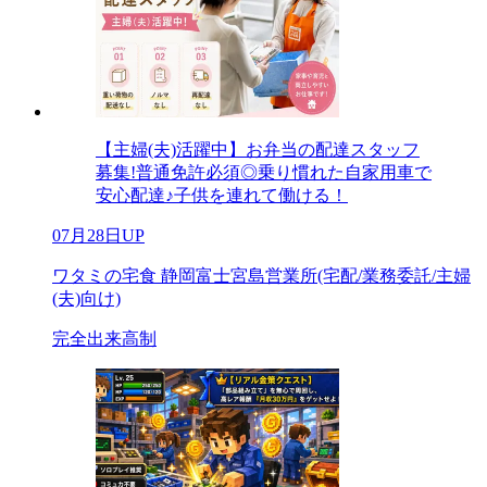
【主婦(夫)活躍中】お弁当の配達スタッフ
募集!普通免許必須◎乗り慣れた自家用車で
安心配達♪子供を連れて働ける！
07月28日UP
ワタミの宅食 静岡富士宮島営業所(宅配/業務委託/主婦
(夫)向け)
完全出来高制