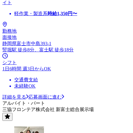
イト
軽作業・製造系
時給
1,350
円〜
勤務地
面接地
静岡県富士市中島393-1
竪堀駅 徒歩8分、富士駅 徒歩18分
シフト
1日6時間 週3日からOK
交通費支給
未経験OK
詳細を見る
応募画面に進む
アルバイト・パート
三協フロンテア株式会社 新富士総合展示場