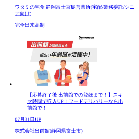
ワタミの宅食 静岡富士宮島営業所(宅配/業務委託/シニ
ア向け)
完全出来高制
【応募終了後 出前館での登録まで！】スキ
マ時間で収入UP！フードデリバリーなら出
前館で！
07月31日UP
株式会社出前館(静岡県富士市)