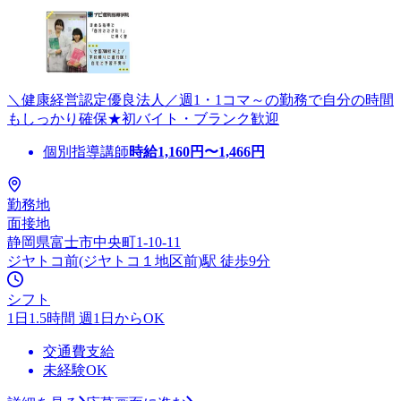
＼健康経営認定優良法人／週1・1コマ～の勤務で自分の時間
もしっかり確保★初バイト・ブランク歓迎
個別指導講師
時給
1,160
円〜
1,466
円
勤務地
面接地
静岡県富士市中央町1-10-11
ジヤトコ前(ジヤトコ１地区前)駅 徒歩9分
シフト
1日1.5時間 週1日からOK
交通費支給
未経験OK