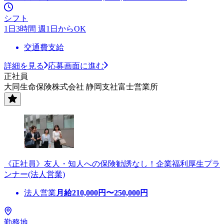
シフト
1日3時間 週1日からOK
交通費支給
詳細を見る
応募画面に進む
正社員
大同生命保険株式会社 静岡支社富士営業所
《正社員》友人・知人への保険勧誘なし！企業福利厚生プラ
ンナー(法人営業)
法人営業
月給
210,000
円〜
250,000
円
勤務地