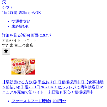
シフト
1日2時間 週2日からOK
交通費支給
未経験OK
詳細を見る
応募画面に進む
アルバイト・パート
すき家 富士今泉店
【早朝働ける方歓迎(手当あり)】◎積極採用中◎【食事補助
＆前払い有】週2・1日2h～OK！セルフレジで簡単接客◎マ
ニュアル完備で初バイト・未経験も安心！積極採用中
ファーストフード
時給
1,200
円〜