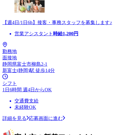
【週4日/1日6h】接客・事務スタッフを募集します♪
営業アシスタント
時給
1,200
円
勤務地
面接地
静岡県富士市柳島2-1
新富士(静岡)駅 徒歩14分
シフト
1日6時間 週4日からOK
交通費支給
未経験OK
詳細を見る
応募画面に進む