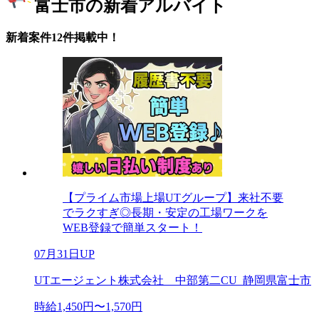
富士市の新着アルバイト
新着案件12件掲載中！
【プライム市場上場UTグループ】来社不要
でラクすぎ◎長期・安定の工場ワークを
WEB登録で簡単スタート！
07月31日UP
UTエージェント株式会社 中部第二CU_静岡県富士市
時給1,450円〜1,570円