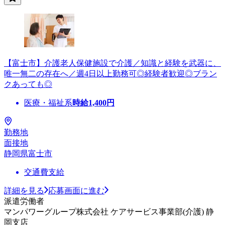
【富士市】介護老人保健施設で介護／知識と経験を武器に、
唯一無二の存在へ／週4日以上勤務可◎経験者歓迎◎ブラン
クあっても◎
医療・福祉系
時給
1,400
円
勤務地
面接地
静岡県富士市
交通費支給
詳細を見る
応募画面に進む
派遣労働者
マンパワーグループ株式会社 ケアサービス事業部(介護) 静
岡支店