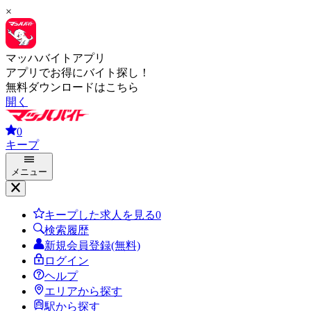
×
マッハバイトアプリ
アプリでお得にバイト探し！
無料ダウンロードはこちら
開く
0
キープ
メニュー
キープした求人を見る
0
検索履歴
新規会員登録(無料)
ログイン
ヘルプ
エリアから探す
駅から探す