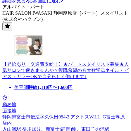
詳細を見る
応募画面に進む
アルバイト・パート
HAIR SALON IWASAKI 静岡厚原店［パート］スタイリスト
(株式会社ハクブン)
【昇給あり！交通費支給！】★パートスタイリスト募集★人
気サロンで働きませんか？復職希望の方大歓迎◎ネイル・ピ
アス・カラーOKで自分らしく働けます♪
美容師
時給
1,110
円〜
1,600
円
勤務地
面接地
静岡県富士市伝法字久保田954-2 アクトスWiLL_G富士厚原
店内
入山瀬駅 徒歩10分、新富士(静岡)駅、東田子の浦駅