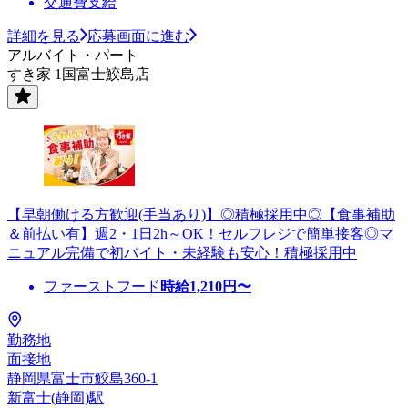
交通費支給
詳細を見る
応募画面に進む
アルバイト・パート
すき家 1国富士鮫島店
【早朝働ける方歓迎(手当あり)】◎積極採用中◎【食事補助
＆前払い有】週2・1日2h～OK！セルフレジで簡単接客◎マ
ニュアル完備で初バイト・未経験も安心！積極採用中
ファーストフード
時給
1,210
円〜
勤務地
面接地
静岡県富士市鮫島360-1
新富士(静岡)駅