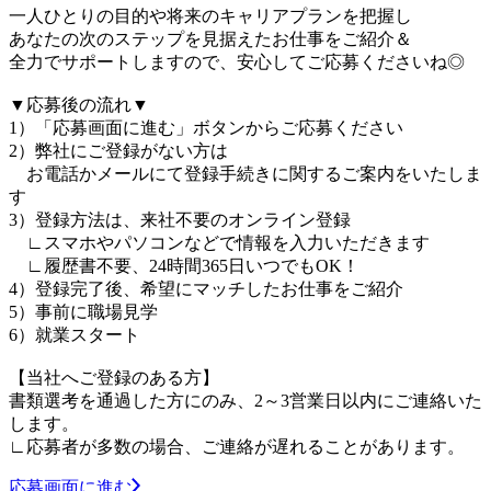
一人ひとりの目的や将来のキャリアプランを把握し
あなたの次のステップを見据えたお仕事をご紹介＆
全力でサポートしますので、安心してご応募くださいね◎
▼応募後の流れ▼
1）「応募画面に進む」ボタンからご応募ください
2）弊社にご登録がない方は
お電話かメールにて登録手続きに関するご案内をいたしま
す
3）登録方法は、来社不要のオンライン登録
∟スマホやパソコンなどで情報を入力いただきます
∟履歴書不要、24時間365日いつでもOK！
4）登録完了後、希望にマッチしたお仕事をご紹介
5）事前に職場見学
6）就業スタート
【当社へご登録のある方】
書類選考を通過した方にのみ、2～3営業日以内にご連絡いた
します。
∟応募者が多数の場合、ご連絡が遅れることがあります。
応募画面に進む