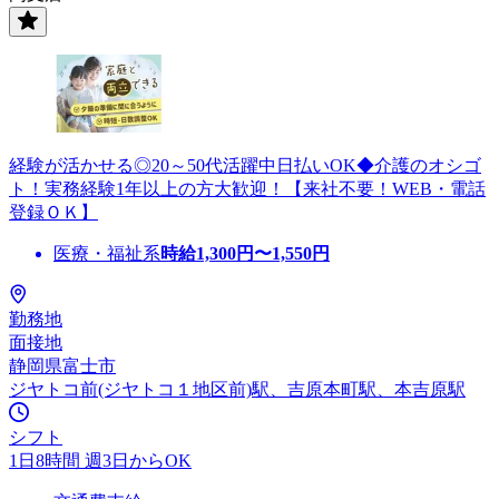
経験が活かせる◎20～50代活躍中日払いOK◆介護のオシゴ
ト！実務経験1年以上の方大歓迎！【来社不要！WEB・電話
登録ＯＫ】
医療・福祉系
時給
1,300
円〜
1,550
円
勤務地
面接地
静岡県富士市
ジヤトコ前(ジヤトコ１地区前)駅、吉原本町駅、本吉原駅
シフト
1日8時間 週3日からOK