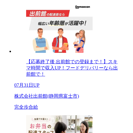
【応募終了後 出前館での登録まで！】スキ
マ時間で収入UP！フードデリバリーなら出
前館で！
07月31日UP
株式会社出前館(静岡県富士市)
完全歩合給