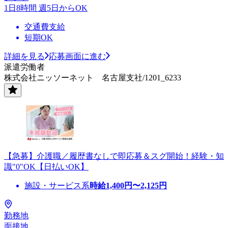
1日8時間 週5日からOK
交通費支給
短期OK
詳細を見る
応募画面に進む
派遣労働者
株式会社ニッソーネット 名古屋支社/1201_6233
【急募】介護職／履歴書なしで即応募＆スグ開始！経験・知
識"0"OK【日払いOK】
施設・サービス系
時給
1,400
円〜
2,125
円
勤務地
面接地