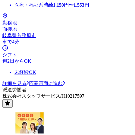
医療・福祉系
時給
1,150
円〜
1,553
円
勤務地
面接地
岐阜県各務原市
車で4分
シフト
週2日からOK
未経験OK
詳細を見る
応募画面に進む
派遣労働者
株式会社スタッフサービス/H10217597