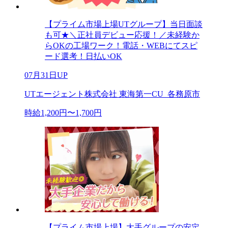
【プライム市場上場UTグループ】当日面談
も可★＼正社員デビュー応援！／未経験か
らOKの工場ワーク！電話・WEBにてスピ
ード選考！日払いOK
07月31日UP
UTエージェント株式会社 東海第一CU_各務原市
時給1,200円〜1,700円
【プライム市場上場】大手グループの安定