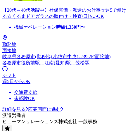
【20代～40代活躍中】社保完備・派遣のお仕事☆週5で働け
る☆くるまドアガラスの取付け・検査/日払いOK
機械オペレーション
時給
1,350
円〜
勤務地
面接地
岐阜県各務原市(勤務地) 小牧市中央1-239 2F(面接地)
各務原市役所前駅、江南(愛知)駅、笠松駅
シフト
週5日からOK
交通費支給
未経験OK
詳細を見る
応募画面に進む
派遣労働者
ヒューマンリレーションズ株式会社 一般事務