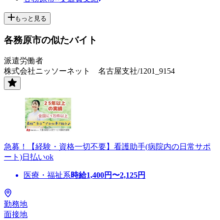
もっと見る
各務原市の似たバイト
派遣労働者
株式会社ニッソーネット 名古屋支社/1201_9154
急募！【経験・資格一切不要】看護助手(病院内の日常サポ
ート)日払いok
医療・福祉系
時給
1,400
円〜
2,125
円
勤務地
面接地