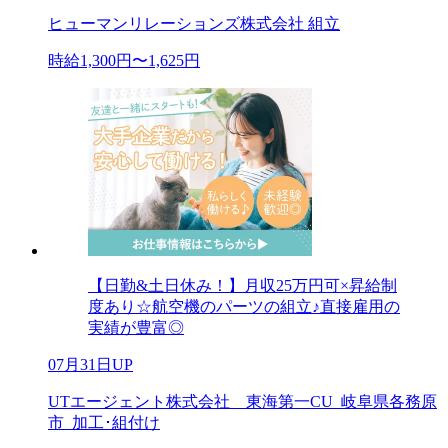
ヒューマンリレーションズ株式会社 組立
時給1,300円〜1,625円
【日勤&土日休み！】月収25万円可×昇給制
度あり☆航空機のパーツの組立♪直接雇用の
実績が豊富◎
07月31日UP
UTエージェント株式会社 東海第一CU_岐阜県各務原
市_加工･組付け