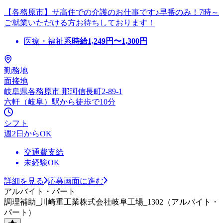
【各務原市】サ高住での介護のお仕事です♪早番のみ！7時～
ご就業いただける方お待ちしております！
医療・福祉系
時給
1,249
円〜
1,300
円
勤務地
面接地
岐阜県各務原市 那珂信長町2-89-1
六軒（岐阜）駅から徒歩で10分
シフト
週2日からOK
交通費支給
未経験OK
詳細を見る
応募画面に進む
アルバイト・パート
調理補助_川崎重工業株式会社岐阜工場_1302（アルバイト・
パート）