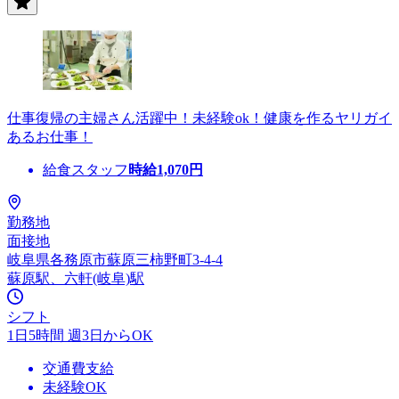
仕事復帰の主婦さん活躍中！未経験ok！健康を作るヤリガイ
あるお仕事！
給食スタッフ
時給
1,070
円
勤務地
面接地
岐阜県各務原市蘇原三柿野町3-4-4
蘇原駅、六軒(岐阜)駅
シフト
1日5時間 週3日からOK
交通費支給
未経験OK