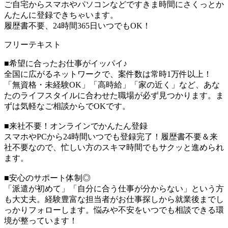
ご自宅からスマホやパソコンなどですきま時間にさくっとか
んたんに登録できちゃいます。
履歴書不要、24時間365日いつでもOK！
フリーテキスト
■希望に合ったお仕事がイッパイ♪
全国に広がるネットワークで、案件数は常時1万件以上！
「無資格・未経験OK」「高時給」「家の近く」など、あな
たのライフスタイルに合わせた職場が必ず見つかります。ま
ずは気軽なご相談からでOKです。
■来社不要！オンラインでかんたん登録
スマホやPCから24時間いつでも登録完了！履歴書不要＆来
社不要なので、忙しい方のスキマ時間でもサクッと進められ
ます。
■安心のサポート体制◎
「派遣が初めて」「自分に合う仕事が分からない」という方
も大丈夫。経験豊富な担当者がお仕事探しから就業後までし
っかりフォローします。悩みや不安をいつでも相談できる環
境が整っています！