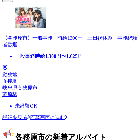
【各務原市】一般事務｜時給1300円｜土日祝休み｜事務経験
者歓迎
一般事務
時給
1,300
円〜
1,625
円
勤務地
面接地
岐阜県各務原市
蘇原駅
未経験OK
詳細を見る
応募画面に進む
各務原市の新着アルバイト