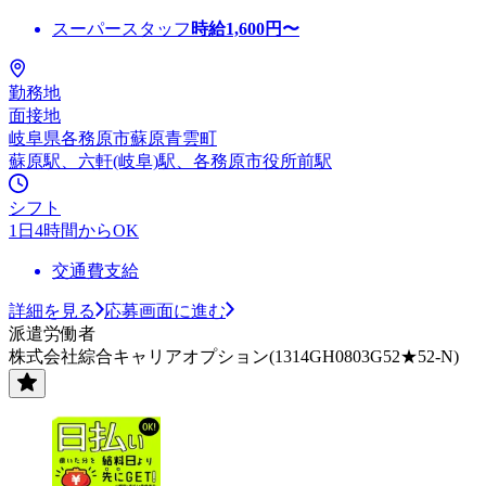
スーパースタッフ
時給
1,600
円〜
勤務地
面接地
岐阜県各務原市蘇原青雲町
蘇原駅、六軒(岐阜)駅、各務原市役所前駅
シフト
1日4時間からOK
交通費支給
詳細を見る
応募画面に進む
派遣労働者
株式会社綜合キャリアオプション(1314GH0803G52★52-N)