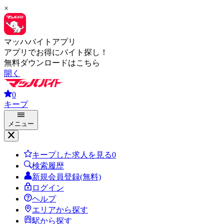
×
マッハバイトアプリ
アプリでお得にバイト探し！
無料ダウンロードはこちら
開く
0
キープ
メニュー
キープした求人を見る
0
検索履歴
新規会員登録(無料)
ログイン
ヘルプ
エリアから探す
駅から探す