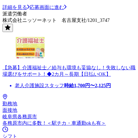
詳細を見る
応募画面に進む
派遣労働者
株式会社ニッソーネット 名古屋支社/1201_3747
【急募】介護福祉士／給与も環境も妥協なし！失敗しない職
場選びをサポート！◆2カ月～長期【日払いOK】
老人介護施設スタッフ
時給
1,700
円〜
2,125
円
勤務地
面接地
岐阜県各務原市
各務原市内に多数！＜駅チカ・車通勤okも有＞
シフト