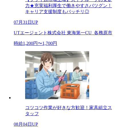
力★充実福利厚生で働きやすさバツグン！
キャリア支援制度もバッチリ◎
07月31日UP
UTエージェント株式会社 東海第一CU_各務原市
時給1,200円〜1,700円
コツコツ作業が好きな方歓迎！家具組立ス
タッフ
08月04日UP