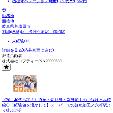
機械オペレーション
時給
1,250
円〜
1,562
円
勤務地
面接地
岐阜県各務原市
羽場(岐阜)駅、各務ケ原駅、鵜沼駅
未経験OK
詳細を見る
応募画面に進む
派遣労働者
株式会社ロフティー/NA20000630
《20～40代活躍！》必須：切り身・刺身加工のご経験＊高時
給◎【経験値を活かして】スーパーでの鮮魚加工／六軒駅よ
り徒歩17分