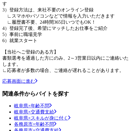
す
3）登録方法は、来社不要のオンライン登録
∟スマホやパソコンなどで情報を入力いただきます
∟履歴書不要、24時間365日いつでもOK！
4）登録完了後、希望にマッチしたお仕事をご紹介
5）事前に職場見学
6）就業スタート
【当社へご登録のある方】
書類選考を通過した方にのみ、2～3営業日以内にご連絡いた
します。
∟応募者が多数の場合、ご連絡が遅れることがあります。
応募画面に進む
関連条件からバイトを探す
岐阜県×年齢不問
岐阜県×交通費支給
岐阜県×スキルが身に付く
各務原市×年齢不問
各務原市×交通費支給