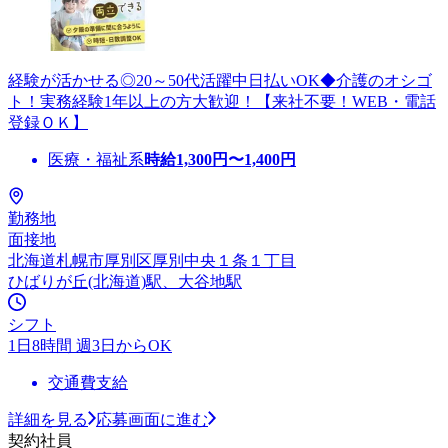
経験が活かせる◎20～50代活躍中日払いOK◆介護のオシゴ
ト！実務経験1年以上の方大歓迎！【来社不要！WEB・電話
登録ＯＫ】
医療・福祉系
時給
1,300
円〜
1,400
円
勤務地
面接地
北海道札幌市厚別区厚別中央１条１丁目
ひばりが丘(北海道)駅、大谷地駅
シフト
1日8時間 週3日からOK
交通費支給
詳細を見る
応募画面に進む
契約社員