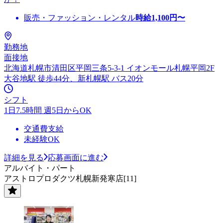
販売・ファッション・レンタル
時給
1,100
円〜
勤務地
面接地
北海道札幌市清田区平岡三条5-3-1 イオンモール札幌平岡2F
大谷地駅 徒歩44分、新札幌駅 バス20分
シフト
1日7.5時間 週5日からOK
交通費支給
未経験OK
詳細を見る
応募画面に進む
アルバイト・パート
アストロプロダクツ札幌新発寒店[11]