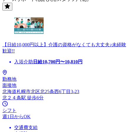
【日給10,000円以上】介護の資格がなくても大丈夫♪未経験
歓迎!!
入浴介助
日給
10,700
円〜
10,810
円
勤務地
面接地
北海道札幌市北区北25条西6丁目3-23
北２４条駅 徒歩6分
シフト
週1日からOK
交通費支給