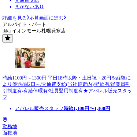
交通費支給
まかないあり
詳細を見る
応募画面に進む
アルバイト・パート
ikka イオンモール札幌発寒店
時給1100円～1300円 平日18時以降・土日祝＋20円※経験に
より優遇/週2日～/交通費支給(当社規定内)/昇給有/従業員割
引制度有/有給休暇有/社員登用制度有★アパレル販売スタッ
フ
アパレル販売スタッフ
時給
1,100
円〜
1,300
円
勤務地
面接地