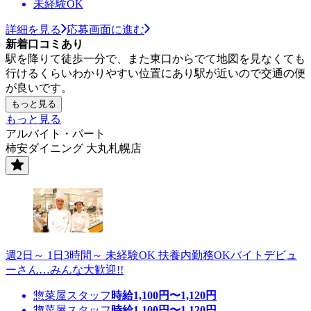
未経験OK
詳細を見る
応募画面に進む
新着口コミあり
駅を降りて徒歩一分で、また東口からでて地図を見なくても
行けるくらいわかりやすい位置にあり駅が近いので交通の便
が良いです。
もっと見る
もっと見る
アルバイト・パート
柿安ダイニング 大丸札幌店
週2日～ 1日3時間～ 未経験OK 扶養内勤務OKバイトデビュ
ーさん…みんな大歓迎!!
惣菜屋スタッフ
時給
1,100
円〜
1,120
円
惣菜屋スタッフ
時給
1,100
円〜
1,120
円