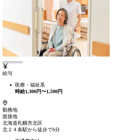
給与
医療・福祉系
時給
1,300
円〜
1,500
円
勤務地
面接地
北海道札幌市北区
北２４条駅から徒歩で6分