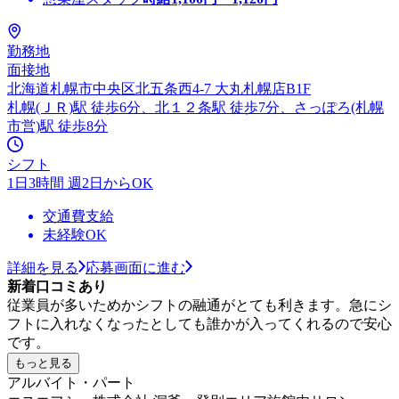
勤務地
面接地
北海道札幌市中央区北五条西4-7 大丸札幌店B1F
札幌(ＪＲ)駅 徒歩6分、北１２条駅 徒歩7分、さっぽろ(札幌
市営)駅 徒歩8分
シフト
1日3時間 週2日からOK
交通費支給
未経験OK
詳細を見る
応募画面に進む
新着口コミあり
従業員が多いためかシフトの融通がとても利きます。急にシ
フトに入れなくなったとしても誰かが入ってくれるので安心
です。
もっと見る
アルバイト・パート