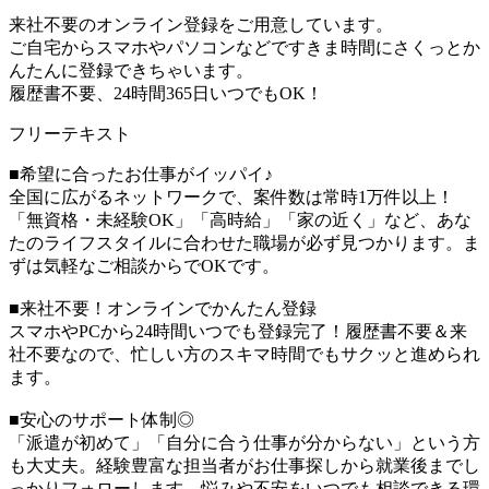
来社不要のオンライン登録をご用意しています。
ご自宅からスマホやパソコンなどですきま時間にさくっとか
んたんに登録できちゃいます。
履歴書不要、24時間365日いつでもOK！
フリーテキスト
■希望に合ったお仕事がイッパイ♪
全国に広がるネットワークで、案件数は常時1万件以上！
「無資格・未経験OK」「高時給」「家の近く」など、あな
たのライフスタイルに合わせた職場が必ず見つかります。ま
ずは気軽なご相談からでOKです。
■来社不要！オンラインでかんたん登録
スマホやPCから24時間いつでも登録完了！履歴書不要＆来
社不要なので、忙しい方のスキマ時間でもサクッと進められ
ます。
■安心のサポート体制◎
「派遣が初めて」「自分に合う仕事が分からない」という方
も大丈夫。経験豊富な担当者がお仕事探しから就業後までし
っかりフォローします。悩みや不安をいつでも相談できる環