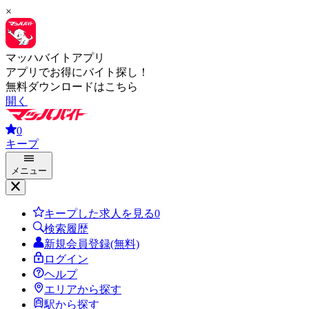
×
マッハバイトアプリ
アプリでお得にバイト探し！
無料ダウンロードはこちら
開く
0
キープ
メニュー
キープした求人を見る
0
検索履歴
新規会員登録(無料)
ログイン
ヘルプ
エリアから探す
駅から探す