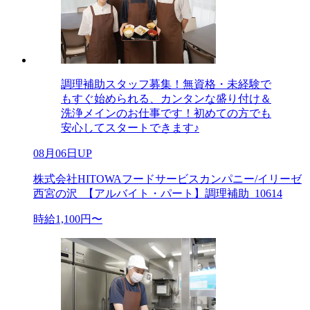
調理補助スタッフ募集！無資格・未経験で
もすぐ始められる、カンタンな盛り付け＆
洗浄メインのお仕事です！初めての方でも
安心してスタートできます♪
08月06日UP
株式会社HITOWAフードサービスカンパニー/イリーゼ
西宮の沢_【アルバイト・パート】調理補助_10614
時給1,100円〜