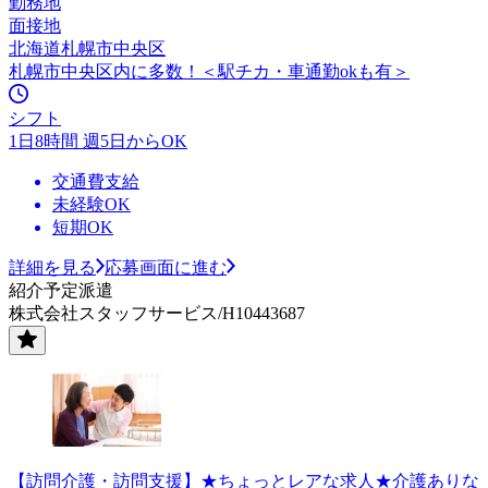
勤務地
面接地
北海道札幌市中央区
札幌市中央区内に多数！＜駅チカ・車通勤okも有＞
シフト
1日8時間 週5日からOK
交通費支給
未経験OK
短期OK
詳細を見る
応募画面に進む
紹介予定派遣
株式会社スタッフサービス/H10443687
【訪問介護・訪問支援】★ちょっとレアな求人★介護ありな