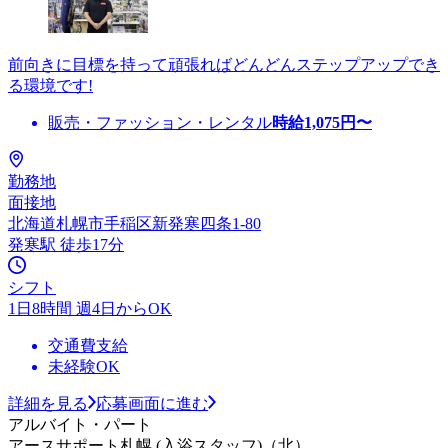
前向きに目標を持って頑張ればどんどんステップアップでき
る環境です!
販売・ファッション・レンタル
時給
1,075
円〜
勤務地
面接地
北海道札幌市手稲区新発寒四条1-80
発寒駅 徒歩17分
シフト
1日8時間 週4日からOK
交通費支給
未経験OK
詳細を見る
応募画面に進む
アルバイト・パート
アースサポート札幌 (入浴スタッフ)（北）