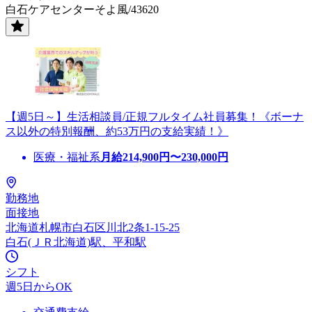
白石ケアセンターそよ風/43620
【週5日～】生活相談員/正規フルタイム社員募集！《ボーナ
ス以外の特別報酬、約53万円の支給実績！》
医療・福祉系
月給
214,900
円〜
230,000
円
勤務地
面接地
北海道札幌市白石区川北2条1-15-25
白石(ＪＲ北海道)駅、平和駅
シフト
週5日からOK