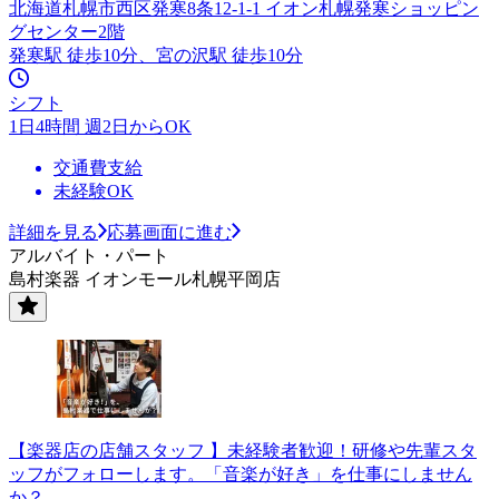
北海道札幌市西区発寒8条12-1-1 イオン札幌発寒ショッピン
グセンター2階
発寒駅 徒歩10分、宮の沢駅 徒歩10分
シフト
1日4時間 週2日からOK
交通費支給
未経験OK
詳細を見る
応募画面に進む
アルバイト・パート
島村楽器 イオンモール札幌平岡店
【楽器店の店舗スタッフ 】未経験者歓迎！研修や先輩スタ
ッフがフォローします。「音楽が好き」を仕事にしません
か？