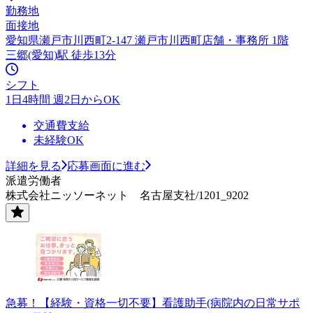
勤務地
面接地
愛知県瀬戸市川西町2-147 瀬戸市川西町店舗・事務所 1階
三郷(愛知)駅 徒歩13分
シフト
1日4時間 週2日からOK
交通費支給
未経験OK
詳細を見る
応募画面に進む
派遣労働者
株式会社ニッソーネット 名古屋支社/1201_9202
急募！【経験・資格一切不要】看護助手(病院内の日常サポ