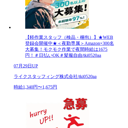
【軽作業スタッフ（検品・梱包）】★WEB
登録会開催中★＜夜勤専属＞Amazon×300名
大募集！モクモク作業で夜間時給は1675
円！＃日払いOK＃髪服自由/tki0520aa
07月29日UP
ライクスタッフィング株式会社/tki0520aa
時給1,340円〜1,675円