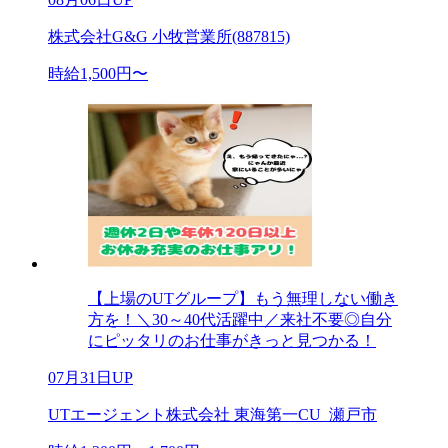
株式会社G&G 小牧営業所(887815)
時給1,500円〜
【上場のUTグループ】もう無理しない働き
方を！＼30～40代活躍中／来社不要◎自分
にピッタリのお仕事がきっと見つかる！
07月31日UP
UTエージェント株式会社 東海第一CU_瀬戸市