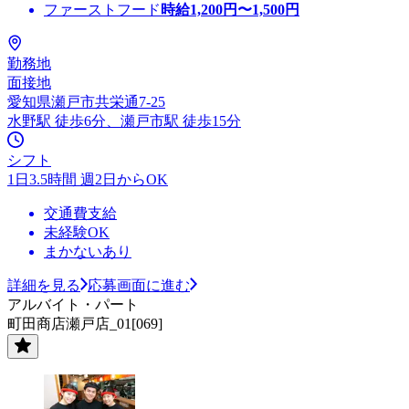
ファーストフード
時給
1,200
円〜
1,500
円
勤務地
面接地
愛知県瀬戸市共栄通7-25
水野駅 徒歩6分、瀬戸市駅 徒歩15分
シフト
1日3.5時間 週2日からOK
交通費支給
未経験OK
まかないあり
詳細を見る
応募画面に進む
アルバイト・パート
町田商店瀬戸店_01[069]