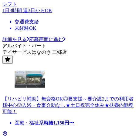
シフト
1日3時間 週3日からOK
交通費支給
未経験OK
詳細を見る
応募画面に進む
アルバイト・パート
デイサービスはなのき 三郷店
【リハビリ補助】無資格OK◎要支援～要介護2までの利用者
様中心◎入浴・食事介助なし★土日祝完全休み★扶養内勤務
可能！
医療・福祉系
時給
1,150
円〜