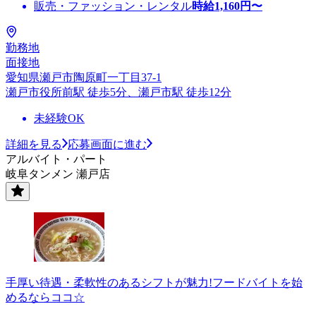
販売・ファッション・レンタル
時給
1,160
円〜
勤務地
面接地
愛知県瀬戸市陶原町一丁目37-1
瀬戸市役所前駅 徒歩5分、瀬戸市駅 徒歩12分
未経験OK
詳細を見る
応募画面に進む
アルバイト・パート
岐阜タンメン 瀬戸店
手厚い待遇・柔軟性のあるシフトが魅力!フードバイトを始
めるならココ☆