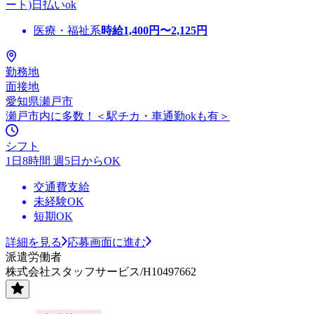
ート)日払いok
医療・福祉系
時給
1,400
円〜
2,125
円
勤務地
面接地
愛知県瀬戸市
瀬戸市内に多数！＜駅チカ・車通勤okも有＞
シフト
1日8時間 週5日からOK
交通費支給
未経験OK
短期OK
詳細を見る
応募画面に進む
派遣労働者
株式会社スタッフサービス/H10497662