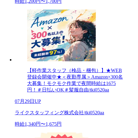
時給1,200円〜1,700円
【軽作業スタッフ（検品・梱包）】★WEB
登録会開催中★＜夜勤専属＞Amazon×300名
大募集！モクモク作業で夜間時給は1675
円！＃日払いOK＃髪服自由/tki0520aa
07月29日UP
ライクスタッフィング株式会社/tki0520aa
時給1,340円〜1,675円