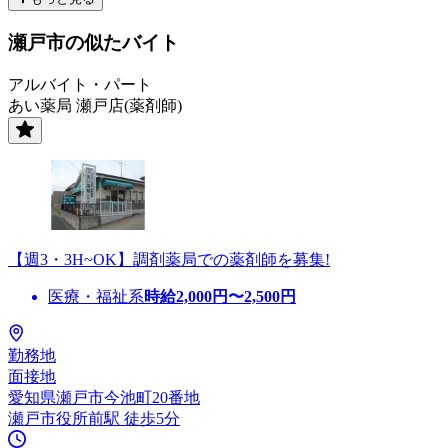
瀬戸市の似たバイト
アルバイト・パート
あい薬局 瀬戸店(薬剤師)
【週3・3H~OK】調剤薬局での薬剤師を募集!
医療・福祉系
時給
2,000
円〜
2,500
円
勤務地
面接地
愛知県瀬戸市今池町20番地
瀬戸市役所前駅 徒歩5分