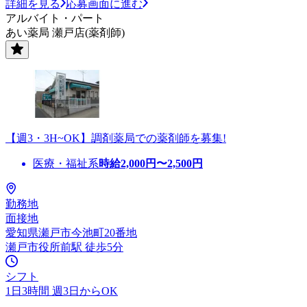
詳細を見る
応募画面に進む
アルバイト・パート
あい薬局 瀬戸店(薬剤師)
【週3・3H~OK】調剤薬局での薬剤師を募集!
医療・福祉系
時給
2,000
円〜
2,500
円
勤務地
面接地
愛知県瀬戸市今池町20番地
瀬戸市役所前駅 徒歩5分
シフト
1日3時間 週3日からOK