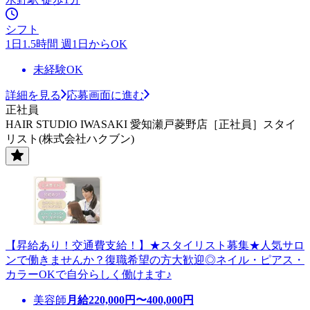
シフト
1日1.5時間 週1日からOK
未経験OK
詳細を見る
応募画面に進む
正社員
HAIR STUDIO IWASAKI 愛知瀬戸菱野店［正社員］スタイ
リスト(株式会社ハクブン)
【昇給あり！交通費支給！】★スタイリスト募集★人気サロ
ンで働きませんか？復職希望の方大歓迎◎ネイル・ピアス・
カラーOKで自分らしく働けます♪
美容師
月給
220,000
円〜
400,000
円