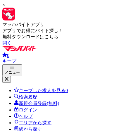
×
マッハバイトアプリ
アプリでお得にバイト探し！
無料ダウンロードはこちら
開く
0
キープ
メニュー
キープした求人を見る
0
検索履歴
新規会員登録(無料)
ログイン
ヘルプ
エリアから探す
駅から探す