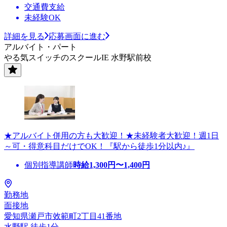
交通費支給
未経験OK
詳細を見る
応募画面に進む
アルバイト・パート
やる気スイッチのスクールIE 水野駅前校
★アルバイト併用の方も大歓迎！★未経験者大歓迎！週1日
～可・得意科目だけでOK！『駅から徒歩1分以内♪』
個別指導講師
時給
1,300
円〜
1,400
円
勤務地
面接地
愛知県瀬戸市效範町2丁目41番地
水野駅 徒歩1分