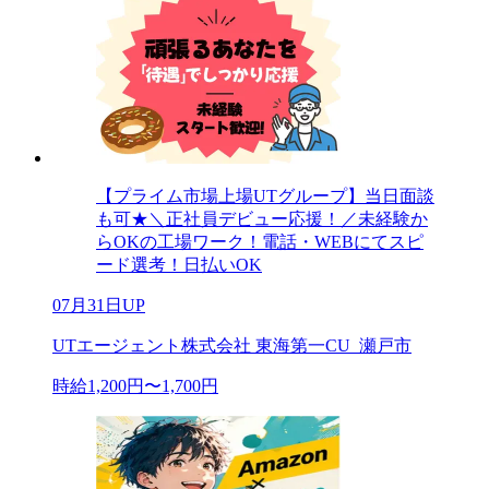
【プライム市場上場UTグループ】当日面談
も可★＼正社員デビュー応援！／未経験か
らOKの工場ワーク！電話・WEBにてスピ
ード選考！日払いOK
07月31日UP
UTエージェント株式会社 東海第一CU_瀬戸市
時給1,200円〜1,700円