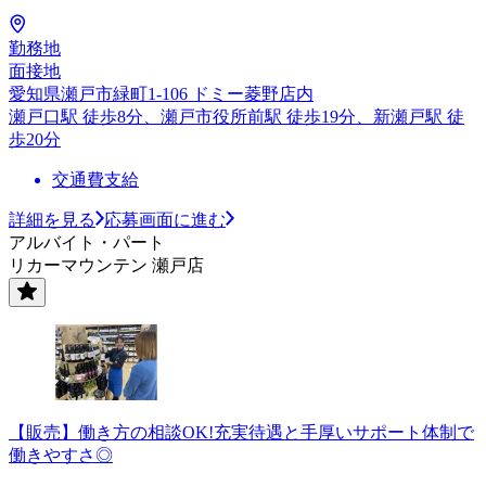
勤務地
面接地
愛知県瀬戸市緑町1-106 ドミー菱野店内
瀬戸口駅 徒歩8分、瀬戸市役所前駅 徒歩19分、新瀬戸駅 徒
歩20分
交通費支給
詳細を見る
応募画面に進む
アルバイト・パート
リカーマウンテン 瀬戸店
【販売】働き方の相談OK!充実待遇と手厚いサポート体制で
働きやすさ◎