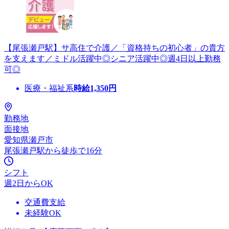
【尾張瀬戸駅】サ高住で介護／「資格持ちの初心者」の貴方
を支えます／ミドル活躍中◎シニア活躍中◎週4日以上勤務
可◎
医療・福祉系
時給
1,350
円
勤務地
面接地
愛知県瀬戸市
尾張瀬戸駅から徒歩で16分
シフト
週2日からOK
交通費支給
未経験OK