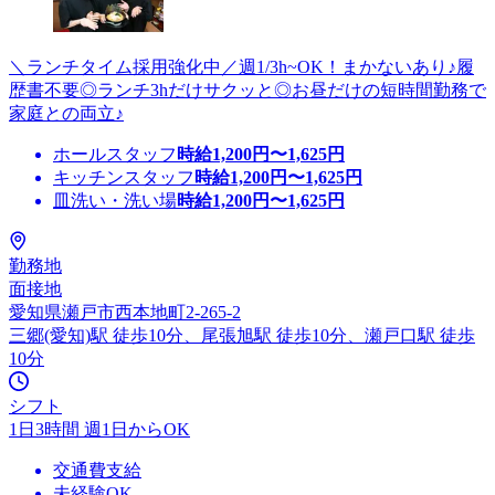
＼ランチタイム採用強化中／週1/3h~OK！まかないあり♪履
歴書不要◎ランチ3hだけサクッと◎お昼だけの短時間勤務で
家庭との両立♪
ホールスタッフ
時給
1,200
円〜
1,625
円
キッチンスタッフ
時給
1,200
円〜
1,625
円
皿洗い・洗い場
時給
1,200
円〜
1,625
円
勤務地
面接地
愛知県瀬戸市西本地町2-265-2
三郷(愛知)駅 徒歩10分、尾張旭駅 徒歩10分、瀬戸口駅 徒歩
10分
シフト
1日3時間 週1日からOK
交通費支給
未経験OK