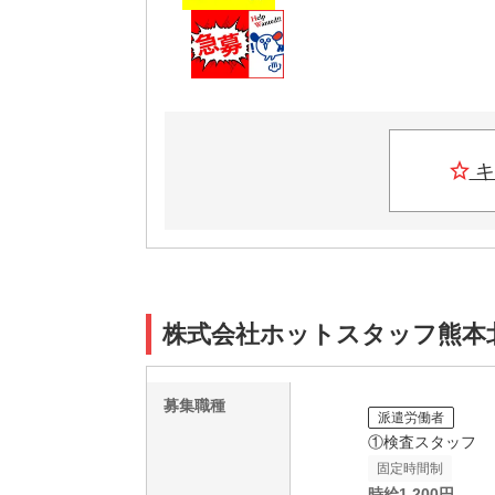
キ
株式会社ホットスタッフ熊本
募集職種
派遣労働者
①検査スタッフ
固定時間制
時給
1,200
円