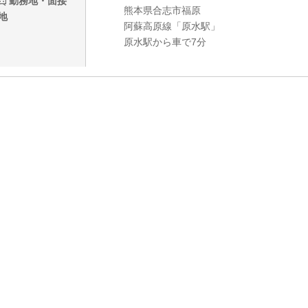
勤務地・面接
熊本県合志市福原
地
阿蘇高原線「原水駅」
原水駅から車で7分