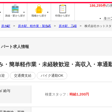
186,295件
の
す
路線・駅から探す
職種から探す
特徴から探す
キー
原水駅
原水駅、軽作業・製造系
原水駅、工場
株式会社ホットスタ
・パート求人情報
み・簡単軽作業・未経験歓迎・高収入・車通勤
歓迎
交通費支給
バイク通勤OK
給与
検査スタッフ：
時給1,200円