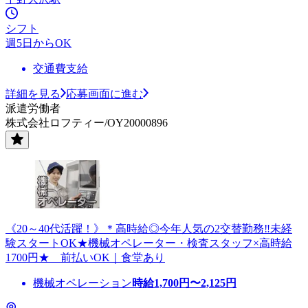
シフト
週5日からOK
交通費支給
詳細を見る
応募画面に進む
派遣労働者
株式会社ロフティー/OY20000896
《20～40代活躍！》＊高時給◎今年人気の2交替勤務‼未経
験スタートOK★機械オペレーター・検査スタッフ×高時給
1700円★ 前払いOK｜食堂あり
機械オペレーション
時給
1,700
円〜
2,125
円