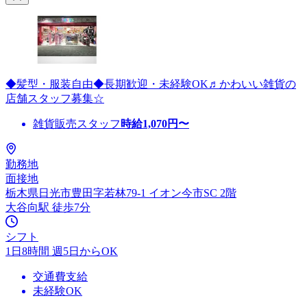
◆髪型・服装自由◆長期歓迎・未経験OK♬かわいい雑貨の
店舗スタッフ募集☆
雑貨販売スタッフ
時給
1,070
円〜
勤務地
面接地
栃木県日光市豊田字若林79-1 イオン今市SC 2階
大谷向駅 徒歩7分
シフト
1日8時間 週5日からOK
交通費支給
未経験OK