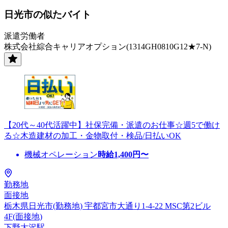
日光市の似たバイト
派遣労働者
株式会社綜合キャリアオプション(1314GH0810G12★7-N)
【20代～40代活躍中】社保完備・派遣のお仕事☆週5で働け
る☆木造建材の加工・金物取付・検品/日払いOK
機械オペレーション
時給
1,400
円〜
勤務地
面接地
栃木県日光市(勤務地) 宇都宮市大通り1-4-22 MSC第2ビル
4F(面接地)
下野大沢駅