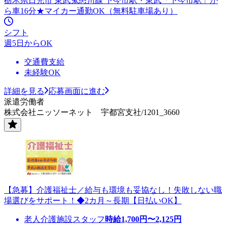
栃木県日光市 東武鬼怒川線 下今市駅・東武「下今市駅」か
ら車16分★マイカー通勤OK（無料駐車場あり）
シフト
週5日からOK
交通費支給
未経験OK
詳細を見る
応募画面に進む
派遣労働者
株式会社ニッソーネット 宇都宮支社/1201_3660
【急募】介護福祉士／給与も環境も妥協なし！失敗しない職
場選びをサポート！◆2カ月～長期【日払いOK】
老人介護施設スタッフ
時給
1,700
円〜
2,125
円