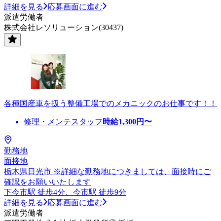
詳細を見る
応募画面に進む
派遣労働者
株式会社レソリューション(30437)
各種国産車を扱う整備工場でのメカニックのお仕事です！！
修理・メンテスタッフ
時給
1,300
円〜
勤務地
面接地
栃木県日光市 ※詳細な勤務地につきましては、面接時にご
確認をお願いいたします
下今市駅 徒歩4分、今市駅 徒歩9分
詳細を見る
応募画面に進む
派遣労働者