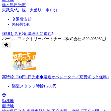
栃木県日光市
東武鬼怒川線 大桑駅 車10分
交通費支給
未経験OK
詳細を見る
応募画面に進む
パーソルファクトリーパートナーズ株式会社 /S20-005968_1
高時給1700円♪日光市◆製造オペレーター／寮費ずっと無料♪
製造スタッフ
時給
1,700
円
勤務地
面接地