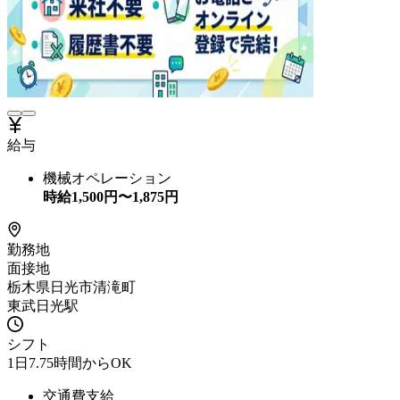
給与
機械オペレーション
時給
1,500
円〜
1,875
円
勤務地
面接地
栃木県日光市清滝町
東武日光駅
シフト
1日7.75時間からOK
交通費支給