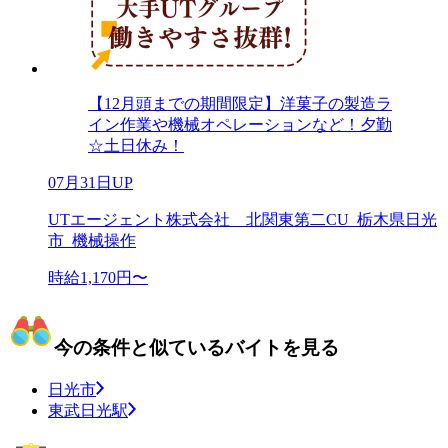
【12月頭までの期間限定】洋菓子の製造ラ
イン作業や機械オペレーションなど！夕勤
☆土日休み！
07月31日UP
UTエージェント株式会社 北関東第二CU_栃木県日光
市_機械操作
時給1,170円〜
今の条件と似ているバイトを見る
日光市
東武日光駅