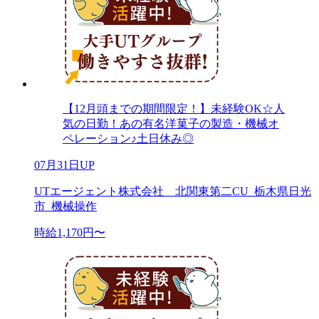
【12月頭までの期間限定！】未経験OK☆人
気の日勤！あの有名洋菓子の製造・機械オ
ペレーション♪土日休み◎
07月31日UP
UTエージェント株式会社 北関東第二CU_栃木県日光
市_機械操作
時給1,170円〜