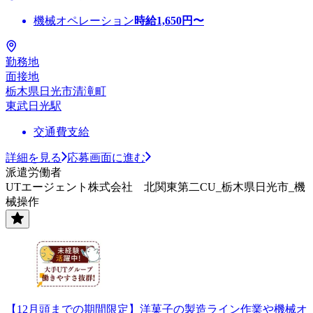
機械オペレーション
時給
1,650
円〜
勤務地
面接地
栃木県日光市清滝町
東武日光駅
交通費支給
詳細を見る
応募画面に進む
派遣労働者
UTエージェント株式会社 北関東第二CU_栃木県日光市_機
械操作
【12月頭までの期間限定】洋菓子の製造ライン作業や機械オ