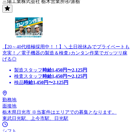
三陽工業株式会社 栃木営業所④/派栃
【20～40代積極採用中！！】＼土日祝休みでプライベートも
充実！／電子機器の製造＆検査♪カンタン作業でガッツリ稼
げる◎
製造スタッフ
時給
1,450
円〜
2,125
円
検査スタッフ
時給
1,450
円〜
2,125
円
検品
時給
1,450
円〜
2,125
円
勤務地
面接地
栃木県日光市 ※当案件はエリアでの募集となります。
東武日光駅、上今市駅、日光駅
シフト