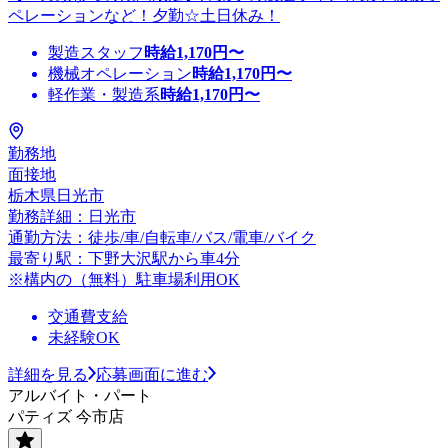
ペレーションなど！夕勤☆土日休み！
製造スタッフ
時給
1,170
円〜
機械オペレーション
時給
1,170
円〜
軽作業・製造系
時給
1,170
円〜
勤務地
面接地
栃木県日光市
勤務詳細：日光市
通勤方法：徒歩/車/自転車/バス/電車/バイク
最寄り駅：下野大沢駅から車4分
※構内の（無料）駐車場利用OK
交通費支給
未経験OK
詳細を見る
応募画面に進む
アルバイト・パート
パティズ 今市店