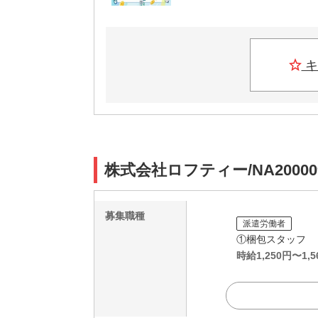
キ
株式会社ロフティー/NA2000
募集職種
派遣労働者
①梱包スタッフ
時給
1,250
円〜
1,5