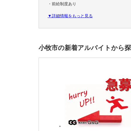
・前給制度あり
★日払いもOK！（規定内）
▼詳細情報をもっと見る
＜こだわり条件＞
未経験者活躍中,20代活躍中,30代活躍中,40
＜アクセス＞
小牧市の新着アルバイトから
名鉄小牧線 小牧口駅から車で8分
名鉄小牧線 小牧駅から車で10分
※雇用元は株式会社ロフティーです。