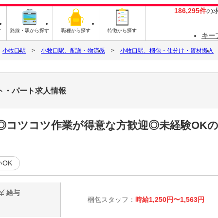
186,295件
の
す
路線・駅から探す
職種から探す
特徴から探す
キー
小牧口駅
小牧口駅、配送・物流系
小牧口駅、梱包・仕分け・資材搬入
イト・パート求人情報
給◎コツコツ作業が得意な方歓迎◎未経験OK
いOK
給与
梱包スタッフ：
時給1,250円〜1,563円