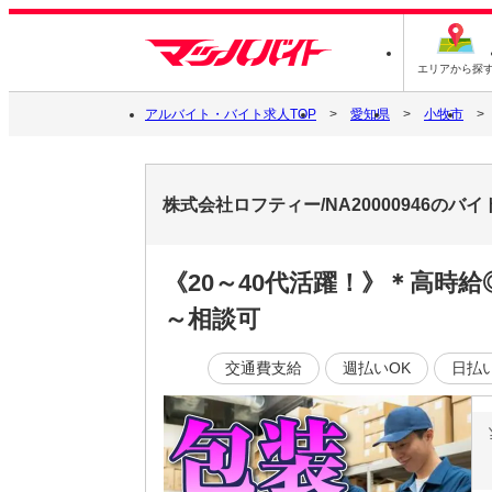
エリアから探
アルバイト・バイト求人TOP
愛知県
小牧市
株式会社ロフティー/NA20000946のバ
《20～40代活躍！》＊高時
～相談可
交通費支給
週払いOK
日払