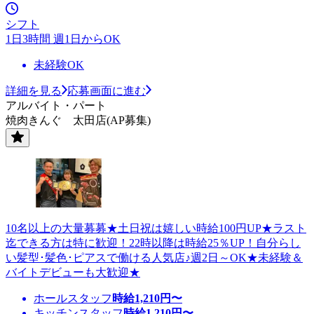
シフト
1日3時間 週1日からOK
未経験OK
詳細を見る
応募画面に進む
アルバイト・パート
焼肉きんぐ 太田店(AP募集)
10名以上の大量募募★土日祝は嬉しい時給100円UP★ラスト
迄できる方は特に歓迎！22時以降は時給25％UP！自分らし
い髪型･髪色･ピアスで働ける人気店♪週2日～OK★未経験＆
バイトデビューも大歓迎★
ホールスタッフ
時給
1,210
円〜
キッチンスタッフ
時給
1,210
円〜