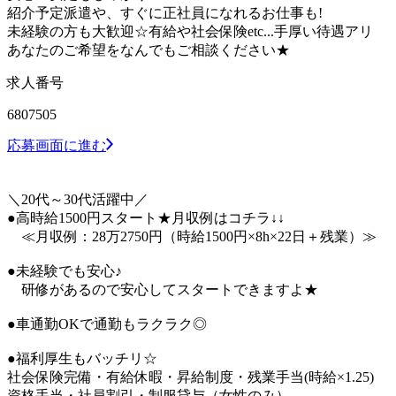
紹介予定派遣や、すぐに正社員になれるお仕事も!
未経験の方も大歓迎☆有給や社会保険etc...手厚い待遇アリ
あなたのご希望をなんでもご相談ください★
求人番号
6807505
応募画面に進む
＼20代～30代活躍中／
●高時給1500円スタート★月収例はコチラ↓↓
≪月収例：28万2750円（時給1500円×8h×22日＋残業）≫
●未経験でも安心♪
研修があるので安心してスタートできますよ★
●車通勤OKで通勤もラクラク◎
●福利厚生もバッチリ☆
社会保険完備・有給休暇・昇給制度・残業手当(時給×1.25)
資格手当・社員割引・制服貸与（女性のみ）