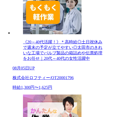
《20～40代活躍！》＊高時給◎土日祝休み
で週末の予定が立てやすい◎太田市のきれ
いな工場でバルブ製品の箱詰めや伝票処理
をお任せ｜20代～40代の女性活躍中
08月05日UP
株式会社ロフティー/OT20001796
時給1,300円〜1,625円