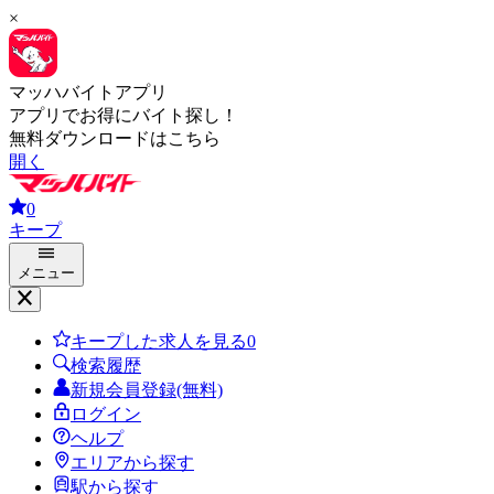
×
マッハバイトアプリ
アプリでお得にバイト探し！
無料ダウンロードはこちら
開く
0
キープ
メニュー
キープした求人を見る
0
検索履歴
新規会員登録(無料)
ログイン
ヘルプ
エリアから探す
駅から探す