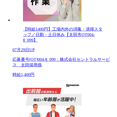
【時給1400円】工場内外の消毒・清掃スタ
ッフ／日勤・土日休み【太田市OT004-
8_099】
07月29日UP
応募番号[OT]004-8_099：株式会社セントラルサービ
ス 太田採用係
時給1,400円