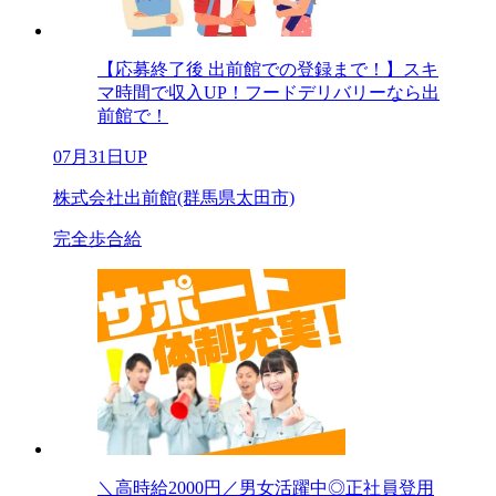
【応募終了後 出前館での登録まで！】スキ
マ時間で収入UP！フードデリバリーなら出
前館で！
07月31日UP
株式会社出前館(群馬県太田市)
完全歩合給
＼高時給2000円／男女活躍中◎正社員登用