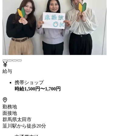
給与
携帯ショップ
時給
1,500
円〜
1,700
円
勤務地
面接地
群馬県太田市
韮川駅から徒歩20分