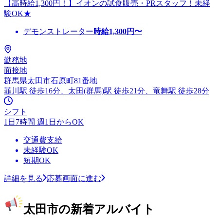
【高時給1,300円！】イオンの試食販売・PRスタッフ！未経
験OK★
デモンストレーター
時給
1,300
円〜
勤務地
面接地
群馬県太田市石原町81番地
韮川駅 徒歩16分、太田(群馬)駅 徒歩21分、竜舞駅 徒歩28分
シフト
1日7時間 週1日からOK
交通費支給
未経験OK
短期OK
詳細を見る
応募画面に進む
太田市の新着アルバイト