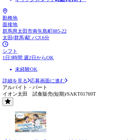
勤務地
面接地
群馬県太田市南矢島町885-22
太田(群馬)駅 バス6分
シフト
1日3時間 週2日からOK
未経験OK
詳細を見る
応募画面に進む
アルバイト・パート
イオン太田 試食販売(短期)/SAKT01769T