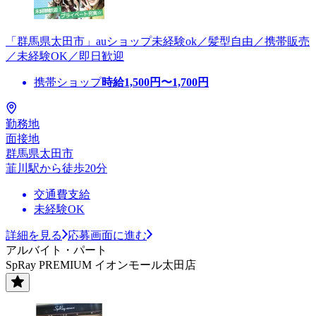
「群馬県太田市」auショップ未経験ok／髪型自由／携帯販売
／未経験OK／即日歓迎
携帯ショップ
時給
1,500
円〜
1,700
円
勤務地
面接地
群馬県太田市
韮川駅から徒歩20分
交通費支給
未経験OK
詳細を見る
応募画面に進む
アルバイト・パート
SpRay PREMIUM イオンモール太田店