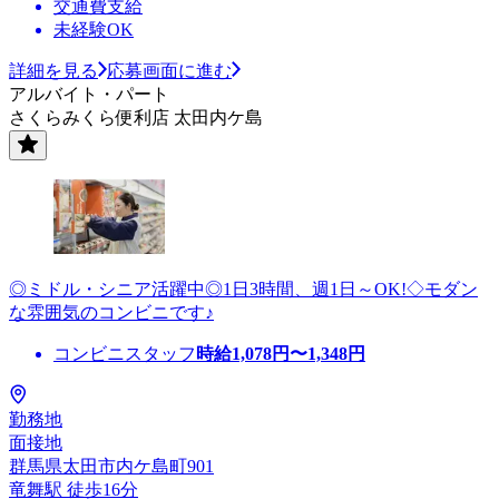
交通費支給
未経験OK
詳細を見る
応募画面に進む
アルバイト・パート
さくらみくら便利店 太田内ケ島
◎ミドル・シニア活躍中◎1日3時間、週1日～OK!◇モダン
な雰囲気のコンビニです♪
コンビニスタッフ
時給
1,078
円〜
1,348
円
勤務地
面接地
群馬県太田市内ケ島町901
竜舞駅 徒歩16分