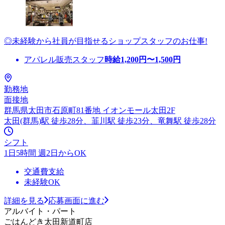
◎未経験から社員が目指せるショップスタッフのお仕事!
アパレル販売スタッフ
時給
1,200
円〜
1,500
円
勤務地
面接地
群馬県太田市石原町81番地 イオンモール太田2F
太田(群馬)駅 徒歩28分、韮川駅 徒歩23分、竜舞駅 徒歩28分
シフト
1日5時間 週2日からOK
交通費支給
未経験OK
詳細を見る
応募画面に進む
アルバイト・パート
ごはんどき太田新道町店