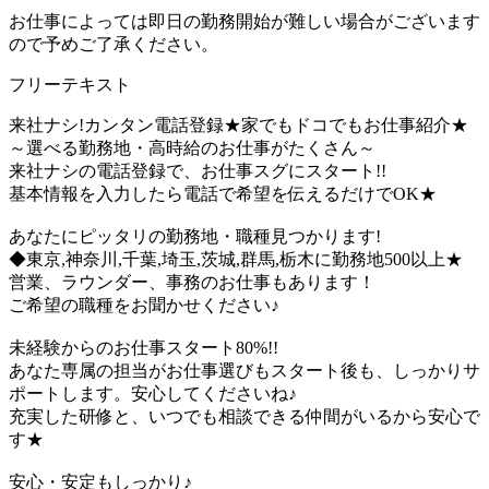
お仕事によっては即日の勤務開始が難しい場合がございます
ので予めご了承ください。
フリーテキスト
来社ナシ!カンタン電話登録★家でもドコでもお仕事紹介★
～選べる勤務地・高時給のお仕事がたくさん～
来社ナシの電話登録で、お仕事スグにスタート!!
基本情報を入力したら電話で希望を伝えるだけでOK★
あなたにピッタリの勤務地・職種見つかります!
◆東京,神奈川,千葉,埼玉,茨城,群馬,栃木に勤務地500以上★
営業、ラウンダー、事務のお仕事もあります！
ご希望の職種をお聞かせください♪
未経験からのお仕事スタート80%!!
あなた専属の担当がお仕事選びもスタート後も、しっかりサ
ポートします。安心してくださいね♪
充実した研修と、いつでも相談できる仲間がいるから安心で
す★
安心・安定もしっかり♪