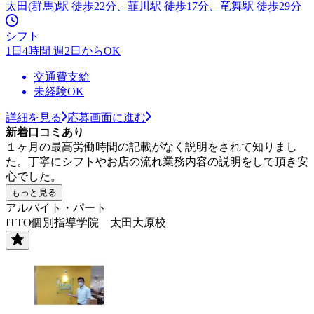
太田(群馬)駅 徒歩22分、韮川駅 徒歩17分、竜舞駅 徒歩29分
シフト
1日4時間 週2日からOK
交通費支給
未経験OK
詳細を見る
応募画面に進む
新着口コミあり
１ヶ月の最高労働時間の記載がなく説明をされて知りまし
た。丁寧にシフトやお店の流れ業務内容の説明をして頂き安
心でした。
もっと見る
アルバイト・パート
ITTO個別指導学院 太田大原校