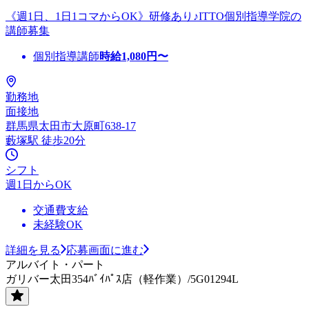
《週1日、1日1コマからOK》研修あり♪ITTO個別指導学院の
講師募集
個別指導講師
時給
1,080
円〜
勤務地
面接地
群馬県太田市大原町638-17
藪塚駅 徒歩20分
シフト
週1日からOK
交通費支給
未経験OK
詳細を見る
応募画面に進む
アルバイト・パート
ガリバー太田354ﾊﾞｲﾊﾟｽ店（軽作業）/5G01294L