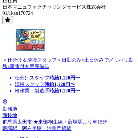
正社員
日本マニュファクチャリングサービス株式会社
01/1kan170724
＜仕分け＆清掃スタッフ＞日勤のみ×土日休みでメリハリ勤
務♪家電付き寮完備◎
仕分けスタッフ
時給
1,120
円〜
清掃スタッフ
時給
1,120
円〜
軽作業・製造系
時給
1,120
円〜
勤務地
面接地
群馬県太田市 ★東部桐生線・藪塚駅より車15分
藪塚駅、阿左美駅、治良門橋駅