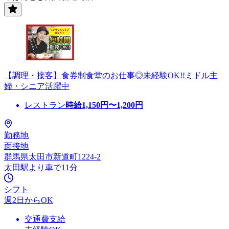
【調理・接客】食券制食堂のお仕事◎未経験OK!!ミドル主
婦・シニア活躍中
レストラン
時給
1,150
円〜
1,200
円
勤務地
面接地
群馬県太田市新道町1224-2
太田駅より車で11分
シフト
週2日からOK
交通費支給