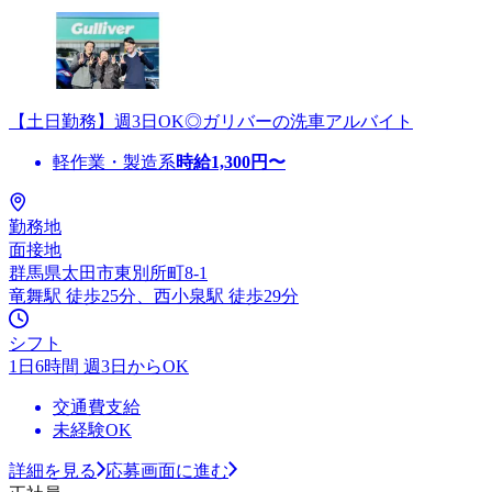
【土日勤務】週3日OK◎ガリバーの洗車アルバイト
軽作業・製造系
時給
1,300
円〜
勤務地
面接地
群馬県太田市東別所町8-1
竜舞駅 徒歩25分、西小泉駅 徒歩29分
シフト
1日6時間 週3日からOK
交通費支給
未経験OK
詳細を見る
応募画面に進む