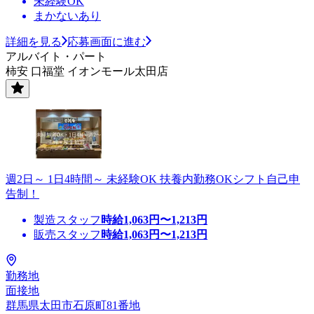
未経験OK
まかないあり
詳細を見る
応募画面に進む
アルバイト・パート
柿安 口福堂 イオンモール太田店
週2日～ 1日4時間～ 未経験OK 扶養内勤務OKシフト自己申
告制！
製造スタッフ
時給
1,063
円〜
1,213
円
販売スタッフ
時給
1,063
円〜
1,213
円
勤務地
面接地
群馬県太田市石原町81番地