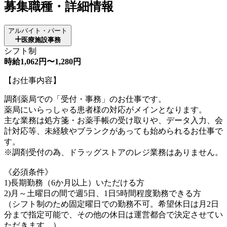
募集職種・詳細情報
アルバイト・パート
医療施設事務
シフト制
時給1,062円〜1,280円
【お仕事内容】
調剤薬局での「受付・事務」のお仕事です。
薬局にいらっしゃる患者様の対応がメインとなります。
主な業務は処方箋・お薬手帳の受け取りや、データ入力、会
計対応等、未経験やブランクがあっても始められるお仕事で
す。
※調剤受付の為、ドラッグストアのレジ業務はありません。
《必須条件》
1)長期勤務（6か月以上）いただける方
2)月～土曜日の間で週5日、1日5時間程度勤務できる方
（シフト制のため固定曜日での勤務不可。希望休日は月2日
分まで指定可能で、その他の休日は運営都合で決定させてい
ただきます。）