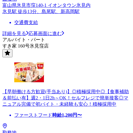
富山県氷見市窪140-1 イオンタウン氷見内
氷見駅 徒歩13分、島尾駅、新高岡駅
交通費支給
詳細を見る
応募画面に進む
アルバイト・パート
すき家 160号氷見窪店
【早朝働ける方歓迎(手当あり)】◎積極採用中◎【食事補助
＆前払い有】週2・1日2h～OK！セルフレジで簡単接客◎マ
ニュアル完備で初バイト・未経験も安心！積極採用中
ファーストフード
時給
1,200
円〜
勤務地