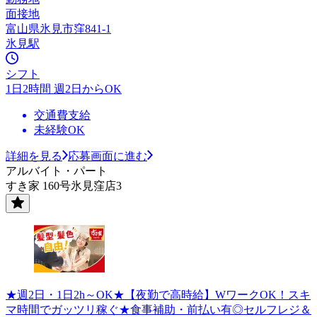
面接地
富山県氷見市窪841-1
氷見駅
シフト
1日2時間 週2日からOK
交通費支給
未経験OK
詳細を見る
応募画面に進む
アルバイト・パート
すき家 160号氷見窪店3
★週2日・1日2h～OK★【夜勤で高時給】WワークOK！スキ
マ時間でガッツリ稼ぐ★食事補助・前払い有◎セルフレジ＆