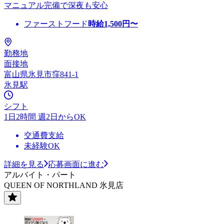
マニュアル完備で深夜も安心
ファーストフード
時給
1,500
円〜
勤務地
面接地
富山県氷見市窪841-1
氷見駅
シフト
1日2時間 週2日からOK
交通費支給
未経験OK
詳細を見る
応募画面に進む
アルバイト・パート
QUEEN OF NORTHLAND 氷見店