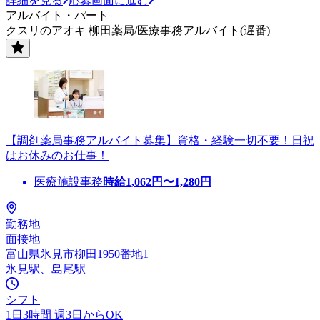
詳細を見る
応募画面に進む
アルバイト・パート
クスリのアオキ 柳田薬局/医療事務アルバイト(遅番)
【調剤薬局事務アルバイト募集】資格・経験一切不要！日祝
はお休みのお仕事！
医療施設事務
時給
1,062
円〜
1,280
円
勤務地
面接地
富山県氷見市柳田1950番地1
氷見駅、島尾駅
シフト
1日3時間 週3日からOK