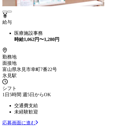
給与
医療施設事務
時給
1,062
円〜
1,280
円
勤務地
面接地
富山県氷見市幸町7番22号
氷見駅
シフト
1日5時間 週5日からOK
交通費支給
未経験歓迎
応募画面に進む