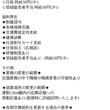
☆日祝 時給50円UP☆
☆登録販売者手当 時給30円UP☆
福利厚生
★制服貸与
★各種保険完備
★交通費規定内支給
★健康診断
★社員割引カード支給
★社保加入（応相談）
★研修制度あり
★登録販売者手当あり（時給30円UP）
その他
★業務の変更の範囲★
店舗業務の中で職種や職務変更の可能性あり
★就業場所の変更の範囲★
通勤12km圏内の近隣店舗への
異動応援あり(面接時に詳細説明いたします)
★有期労働契約を更新する場合の基準★