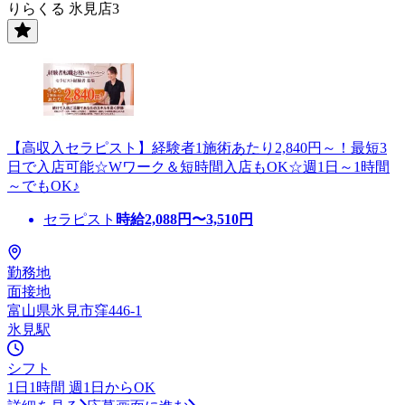
りらくる 氷見店3
【高収入セラピスト】経験者1施術あたり2,840円～！最短3
日で入店可能☆Wワーク＆短時間入店もOK☆週1日～1時間
～でもOK♪
セラピスト
時給
2,088
円〜
3,510
円
勤務地
面接地
富山県氷見市窪446-1
氷見駅
シフト
1日1時間 週1日からOK