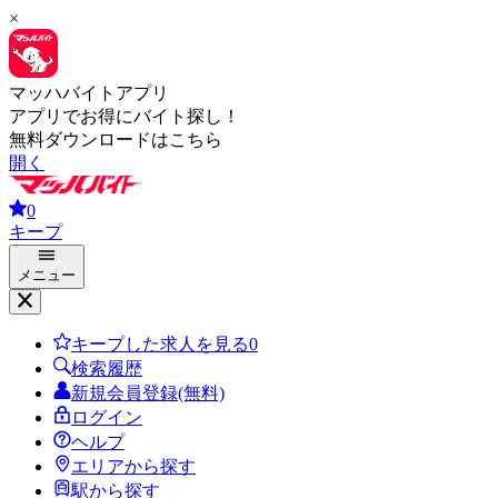
×
マッハバイトアプリ
アプリでお得にバイト探し！
無料ダウンロードはこちら
開く
0
キープ
メニュー
キープした求人を見る
0
検索履歴
新規会員登録(無料)
ログイン
ヘルプ
エリアから探す
駅から探す