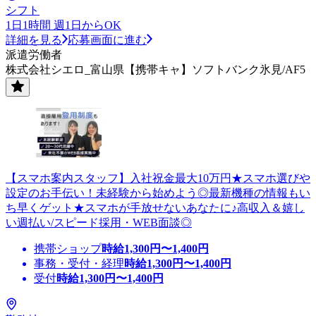
シフト
1日1時間 週1日からOK
詳細を見る
応募画面に進む
派遣労働者
株式会社シエロ_富山県【携帯キャ】ソフトバンク氷見/AF5
【スマホ案内スタッフ】入社祝金最大10万円★スマホ選びや
設定のお手伝い！未経験から始めよう◎最新機種の情報もい
ち早くゲット★スマホが手放せないあなたに♪高収入＆嬉し
い週払い/スピード採用・WEB面談◎
携帯ショップ
時給
1,300
円〜
1,400
円
事務・受付・経理
時給
1,300
円〜
1,400
円
受付
時給
1,300
円〜
1,400
円