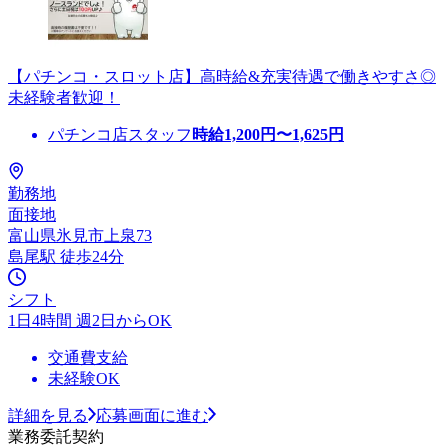
【パチンコ・スロット店】高時給&充実待遇で働きやすさ◎
未経験者歓迎！
パチンコ店スタッフ
時給
1,200
円〜
1,625
円
勤務地
面接地
富山県氷見市上泉73
島尾駅 徒歩24分
シフト
1日4時間 週2日からOK
交通費支給
未経験OK
詳細を見る
応募画面に進む
業務委託契約