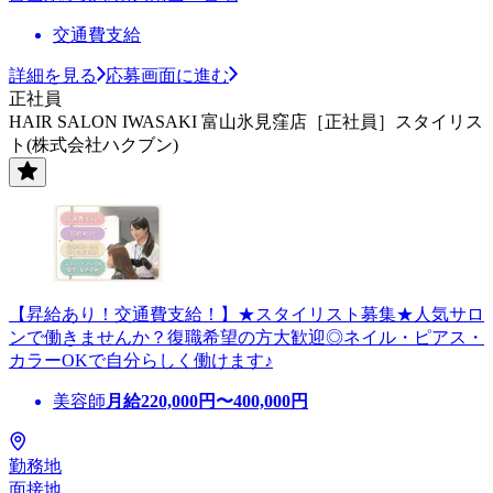
交通費支給
詳細を見る
応募画面に進む
正社員
HAIR SALON IWASAKI 富山氷見窪店［正社員］スタイリス
ト(株式会社ハクブン)
【昇給あり！交通費支給！】★スタイリスト募集★人気サロ
ンで働きませんか？復職希望の方大歓迎◎ネイル・ピアス・
カラーOKで自分らしく働けます♪
美容師
月給
220,000
円〜
400,000
円
勤務地
面接地