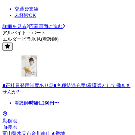
交通費支給
未経験OK
詳細を見る
応募画面に進む
アルバイト・パート
エルダービラ氷見(看護師)
■正社員登用制度あり◎■各種待遇充実!看護師として働きま
せんか?
看護師
時給
1,260
円〜
勤務地
面接地
富山県氷見市余川南山50番地