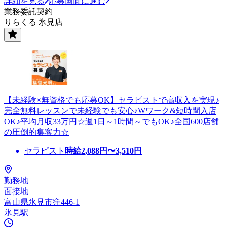
詳細を見る
応募画面に進む
業務委託契約
りらくる 氷見店
【未経験×無資格でも応募OK】セラピストで高収入を実現♪
完全無料レッスンで未経験でも安心♪Wワーク&短時間入店
OK♪平均月収33万円☆週1日～1時間～でもOK♪全国600店舗
の圧倒的集客力☆
セラピスト
時給
2,088
円〜
3,510
円
勤務地
面接地
富山県氷見市窪446-1
氷見駅