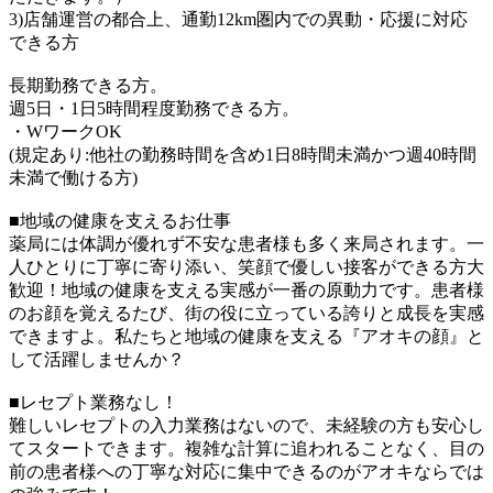
3)店舗運営の都合上、通勤12km圏内での異動・応援に対応
できる方
長期勤務できる方。
週5日・1日5時間程度勤務できる方。
・WワークOK
(規定あり:他社の勤務時間を含め1日8時間未満かつ週40時間
未満で働ける方)
■地域の健康を支えるお仕事
薬局には体調が優れず不安な患者様も多く来局されます。一
人ひとりに丁寧に寄り添い、笑顔で優しい接客ができる方大
歓迎！地域の健康を支える実感が一番の原動力です。患者様
のお顔を覚えるたび、街の役に立っている誇りと成長を実感
できますよ。私たちと地域の健康を支える『アオキの顔』と
して活躍しませんか？
■レセプト業務なし！
難しいレセプトの入力業務はないので、未経験の方も安心し
てスタートできます。複雑な計算に追われることなく、目の
前の患者様への丁寧な対応に集中できるのがアオキならでは