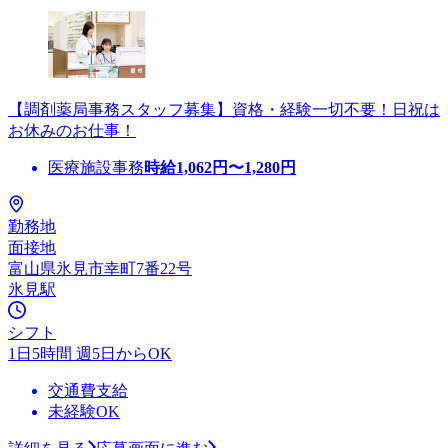
【調剤薬局事務スタッフ募集】資格・経験一切不要！日祝は
お休みのお仕事！
医療施設事務
時給
1,062
円〜
1,280
円
勤務地
面接地
富山県氷見市幸町7番22号
氷見駅
シフト
1日5時間 週5日からOK
交通費支給
未経験OK