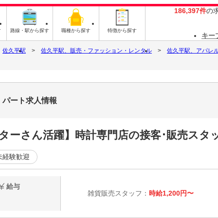
186,397件
の
す
路線・駅から探す
職種から探す
特徴から探す
キー
佐久平駅
佐久平駅、販売・ファッション・レンタル
佐久平駅、アパレ
ト・パート求人情報
ーターさん活躍】時計専門店の接客･販売スタッ
未経験歓迎
給与
雑貨販売スタッフ：
時給1,200円〜