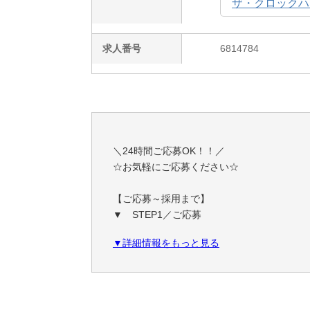
ザ・クロックハウス
求人番号
6814784
＼24時間ご応募OK！！／
☆お気軽にご応募ください☆
【ご応募～採用まで】
▼ STEP1／ご応募
応募画面に進むよりご応募下さい。
▼詳細情報をもっと見る
▼ STEP2/面接日の決定
応募店舗の担当者より、お電話にてご連絡い
対面面接以外に、オンライン面接も承ってお
質問がありましたら、お気軽にご相談くださ