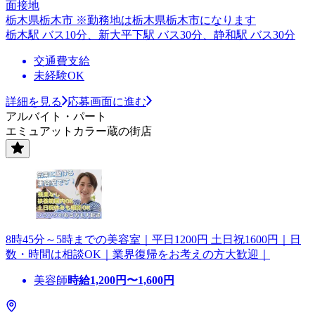
面接地
栃木県栃木市 ※勤務地は栃木県栃木市になります
栃木駅 バス10分、新大平下駅 バス30分、静和駅 バス30分
交通費支給
未経験OK
詳細を見る
応募画面に進む
アルバイト・パート
エミュアットカラー蔵の街店
8時45分～5時までの美容室｜平日1200円 土日祝1600円｜日
数・時間は相談OK｜業界復帰をお考えの方大歓迎｜
美容師
時給
1,200
円〜
1,600
円