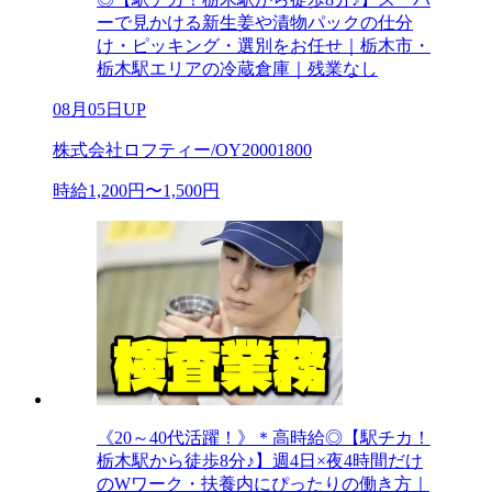
ーで見かける新生姜や漬物パックの仕分
け・ピッキング・選別をお任せ｜栃木市・
栃木駅エリアの冷蔵倉庫｜残業なし
08月05日UP
株式会社ロフティー/OY20001800
時給1,200円〜1,500円
《20～40代活躍！》＊高時給◎【駅チカ！
栃木駅から徒歩8分♪】週4日×夜4時間だけ
のWワーク・扶養内にぴったりの働き方｜