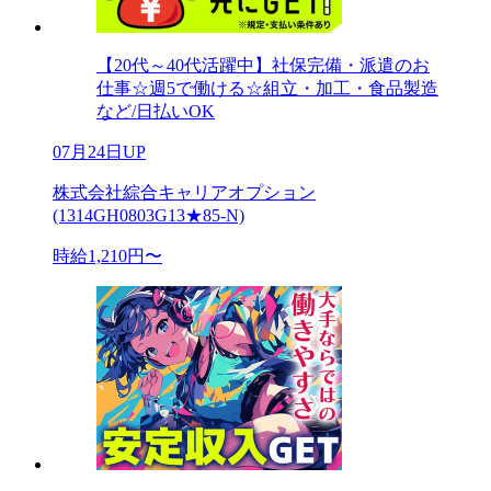
【20代～40代活躍中】社保完備・派遣のお
仕事☆週5で働ける☆組立・加工・食品製造
など/日払いOK
07月24日UP
株式会社綜合キャリアオプション
(1314GH0803G13★85-N)
時給1,210円〜