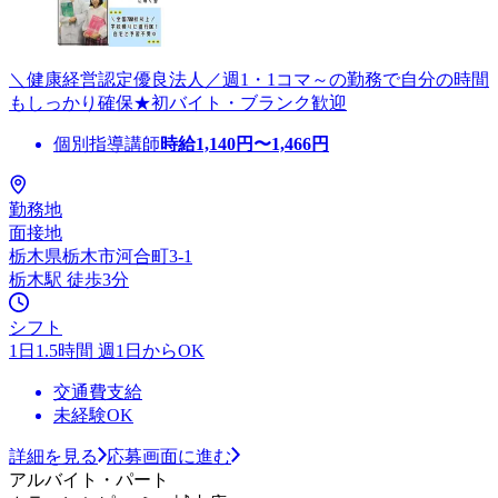
＼健康経営認定優良法人／週1・1コマ～の勤務で自分の時間
もしっかり確保★初バイト・ブランク歓迎
個別指導講師
時給
1,140
円〜
1,466
円
勤務地
面接地
栃木県栃木市河合町3-1
栃木駅 徒歩3分
シフト
1日1.5時間 週1日からOK
交通費支給
未経験OK
詳細を見る
応募画面に進む
アルバイト・パート