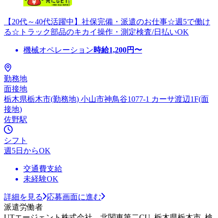
【20代～40代活躍中】社保完備・派遣のお仕事☆週5で働け
る☆トラック部品のキカイ操作・測定検査/日払いOK
機械オペレーション
時給
1,200
円〜
勤務地
面接地
栃木県栃木市(勤務地) 小山市神鳥谷1077-1 カーサ渡辺1F(面
接地)
佐野駅
シフト
週5日からOK
交通費支給
未経験OK
詳細を見る
応募画面に進む
派遣労働者
UTエージェント株式会社 北関東第二CU_栃木県栃木市_検