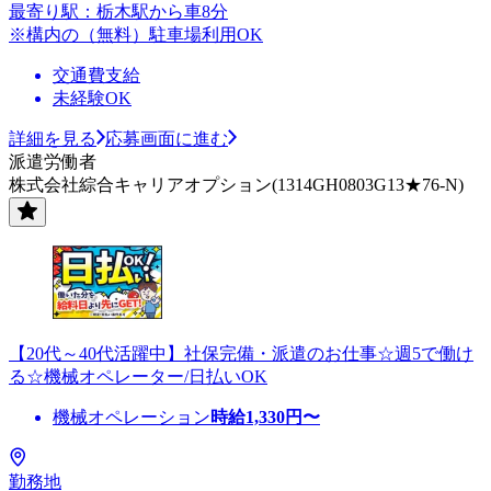
最寄り駅：栃木駅から車8分
※構内の（無料）駐車場利用OK
交通費支給
未経験OK
詳細を見る
応募画面に進む
派遣労働者
株式会社綜合キャリアオプション(1314GH0803G13★76-N)
【20代～40代活躍中】社保完備・派遣のお仕事☆週5で働け
る☆機械オペレーター/日払いOK
機械オペレーション
時給
1,330
円〜
勤務地