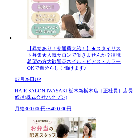
【昇給あり！交通費支給！】★スタイリス
ト募集★人気サロンで働きませんか？復職
希望の方大歓迎◎ネイル・ピアス・カラー
OKで自分らしく働けます♪
07月29日UP
HAIR SALON IWASAKI 栃木新栃木店［正社員］店長
候補(株式会社ハクブン)
月給300,000円〜400,000円