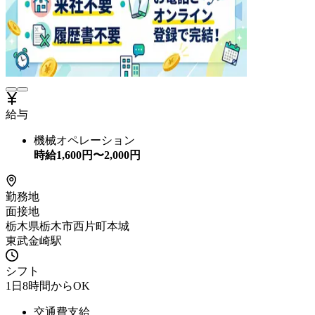
給与
機械オペレーション
時給
1,600
円〜
2,000
円
勤務地
面接地
栃木県栃木市西片町本城
東武金崎駅
シフト
1日8時間からOK
交通費支給