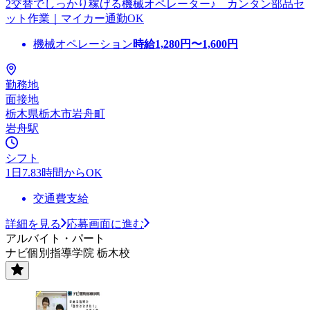
2交替でしっかり稼げる機械オペレーター♪ カンタン部品セ
ット作業｜マイカー通勤OK
機械オペレーション
時給
1,280
円〜
1,600
円
勤務地
面接地
栃木県栃木市岩舟町
岩舟駅
シフト
1日7.83時間からOK
交通費支給
詳細を見る
応募画面に進む
アルバイト・パート
ナビ個別指導学院 栃木校