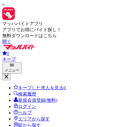
×
マッハバイトアプリ
アプリでお得にバイト探し！
無料ダウンロードはこちら
開く
0
キープ
メニュー
キープした求人を見る
0
検索履歴
新規会員登録(無料)
ログイン
ヘルプ
エリアから探す
駅から探す