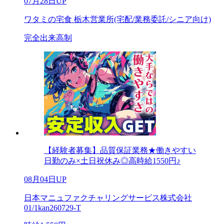
07月28日UP
ワタミの宅食 栃木営業所(宅配/業務委託/シニア向け)
完全出来高制
【経験者募集】品質保証業務★働きやすい
日勤のみ×土日祝休み◎高時給1550円♪
08月04日UP
日本マニュファクチャリングサービス株式会社
01/1kan260729-T