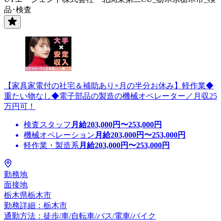
品･検査
【家具家電付の社宅＆補助あり×月の半分お休み】軽作業◆
重たい物なし◆電子部品の製造の機械オペレーター／月収25
万円可！
検査スタッフ
月給
203,000
円〜
253,000
円
機械オペレーション
月給
203,000
円〜
253,000
円
軽作業・製造系
月給
203,000
円〜
253,000
円
勤務地
面接地
栃木県栃木市
勤務詳細：栃木市
通勤方法：徒歩/車/自転車/バス/電車/バイク