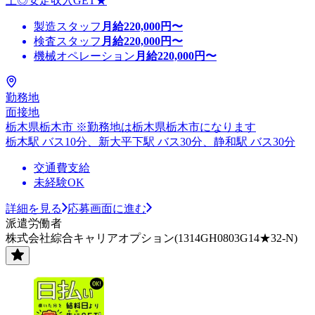
上◎安定収入GET★
製造スタッフ
月給
220,000
円〜
検査スタッフ
月給
220,000
円〜
機械オペレーション
月給
220,000
円〜
勤務地
面接地
栃木県栃木市 ※勤務地は栃木県栃木市になります
栃木駅 バス10分、新大平下駅 バス30分、静和駅 バス30分
交通費支給
未経験OK
詳細を見る
応募画面に進む
派遣労働者
株式会社綜合キャリアオプション(1314GH0803G14★32-N)