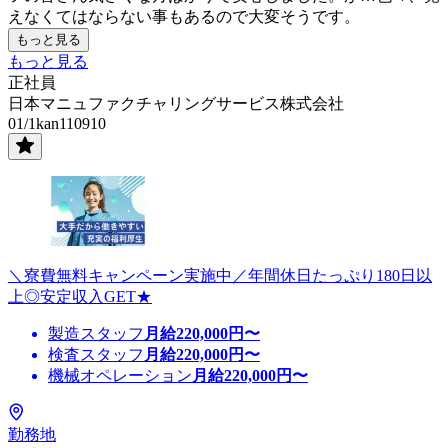
えなくてはならない事もあるので大変そうです。
もっと見る
もっと見る
正社員
日本マニュファクチャリングサービス株式会社
01/1kan110910
＼寮費無料キャンペーン実施中／年間休日たっぷり180日以
上◎安定収入GET★
製造スタッフ
月給
220,000
円〜
検査スタッフ
月給
220,000
円〜
機械オペレーション
月給
220,000
円〜
勤務地