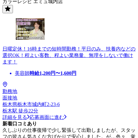
カラーレシピ エミュ城内店
日曜定休！16時までの短時間勤務！平日のみ、扶養内などの
選択OK！程よい客数、程よい業務量、無理をしないで働け
ます！
美容師
時給
1,200
円〜
1,600
円
勤務地
面接地
栃木県栃木市城内町2-23-6
栃木駅 徒歩22分
詳細を見る
応募画面に進む
新着口コミあり
久しぶりの仕事復帰で少し緊張して出勤しましたが、スタッ
フの皆さん気さくな方ばかりで安心しました。が…色々、覚