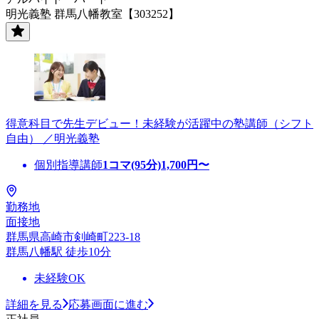
明光義塾 群馬八幡教室【303252】
得意科目で先生デビュー！未経験が活躍中の塾講師（シフト
自由） ／明光義塾
個別指導講師
1コマ(95分)
1,700
円〜
勤務地
面接地
群馬県高崎市剣崎町223-18
群馬八幡駅 徒歩10分
未経験OK
詳細を見る
応募画面に進む