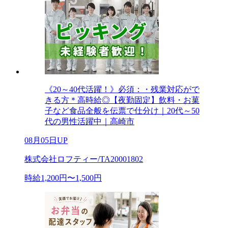
《20～40代活躍！》必須：・残業対応がで
きる方＊高時給◎【夜勤固定】飲料・お菓
子など食品全般を伝票で仕分け｜20代～50
代の男性活躍中｜高崎市
08月05日UP
株式会社ロフティー/TA20001802
時給1,200円〜1,500円