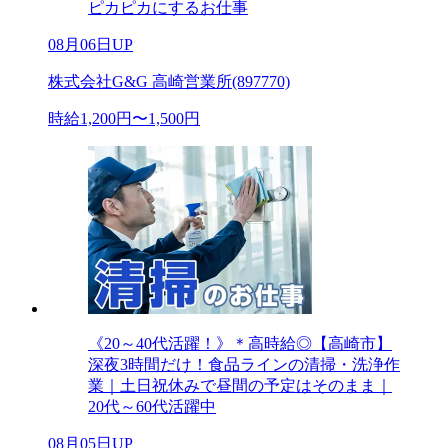
ピカピカにするお仕事
08月06日UP
株式会社G&G 高崎営業所(897770)
時給1,200円〜1,500円
《20～40代活躍！》＊高時給◎【高崎市】
深夜3時間だけ！食品ラインの清掃・洗浄作
業｜土日祝休みで昼間の予定はそのまま｜
20代～60代活躍中
08月05日UP