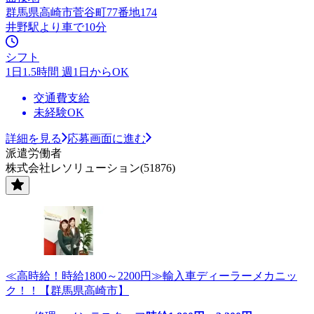
群馬県高崎市菅谷町77番地174
井野駅より車で10分
シフト
1日1.5時間 週1日からOK
交通費支給
未経験OK
詳細を見る
応募画面に進む
派遣労働者
株式会社レソリューション(51876)
≪高時給！時給1800～2200円≫輸入車ディーラーメカニッ
ク！！【群馬県高崎市】