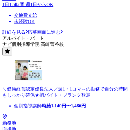
1日1.5時間 週1日からOK
交通費支給
未経験OK
詳細を見る
応募画面に進む
アルバイト・パート
ナビ個別指導学院 高崎菅谷校
＼健康経営認定優良法人／週1・1コマ～の勤務で自分の時間
もしっかり確保★初バイト・ブランク歓迎
個別指導講師
時給
1,140
円〜
1,466
円
勤務地
面接地