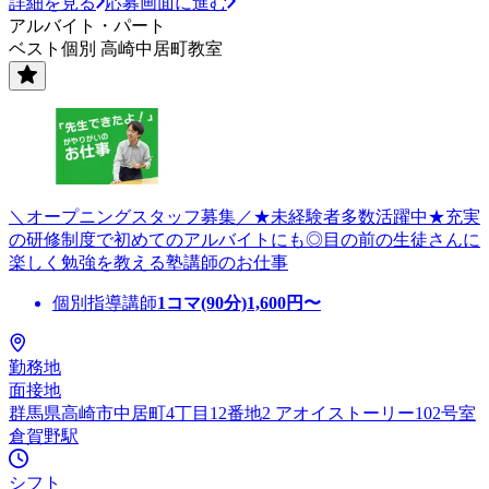
詳細を見る
応募画面に進む
アルバイト・パート
ベスト個別 高崎中居町教室
＼オープニングスタッフ募集／★未経験者多数活躍中★充実
の研修制度で初めてのアルバイトにも◎目の前の生徒さんに
楽しく勉強を教える塾講師のお仕事
個別指導講師
1コマ(90分)
1,600
円〜
勤務地
面接地
群馬県高崎市中居町4丁目12番地2 アオイストーリー102号室
倉賀野駅
シフト