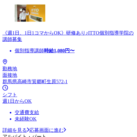
《週1日、1日1コマからOK》研修あり♪ITTO個別指導学院の
講師募集
個別指導講師
時給
1,080
円〜
勤務地
面接地
群馬県高崎市箕郷町生原572-1
シフト
週1日からOK
交通費支給
未経験OK
詳細を見る
応募画面に進む
アルバイト・パート