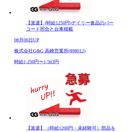
【派遣】(時給1250円)デイリー食品のバー
コード照合と台車積載
08月06日UP
株式会社G&G 高崎営業所(898012)
時給1,250円〜1,563円
【派遣】（時給1200円・未経験可）部品を