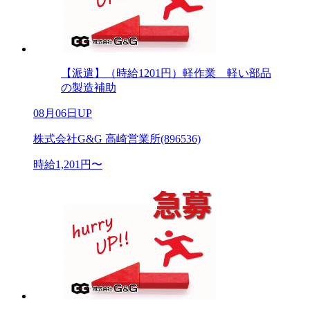
【派遣】（時給1201円）軽作業 軽い部品
の製造補助
08月06日UP
株式会社G&G 高崎営業所(896536)
時給1,201円〜