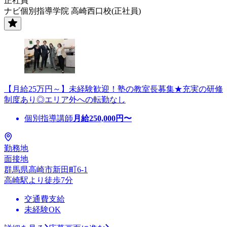
正社員
ナビ個別指導学院 高崎西口校(正社員)
【月給25万円～】未経験歓迎！塾の教室長募集★充実の研修
制度あり◎エリア外への転勤なし
個別指導講師
月給
250,000
円〜
勤務地
面接地
群馬県高崎市新田町6-1
高崎駅より徒歩7分
交通費支給
未経験OK