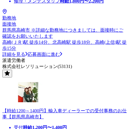
修理・メンテスタッフ
時給
1,800
円〜
2,200
円
勤務地
面接地
群馬県高崎市 ※詳細な勤務地につきましては、面接時にご
確認をお願いいたします
高崎(ＪＲ)駅 徒歩14分、北高崎駅 徒歩18分、高崎(上信)駅 徒
歩15分
詳細を見る
応募画面に進む
派遣労働者
株式会社レソリューション(53131)
【時給1200～1400円】輸入車ディーラーでの受付事務のお仕
事【群馬県高崎市】
受付
時給
1,200
円〜
1,400
円