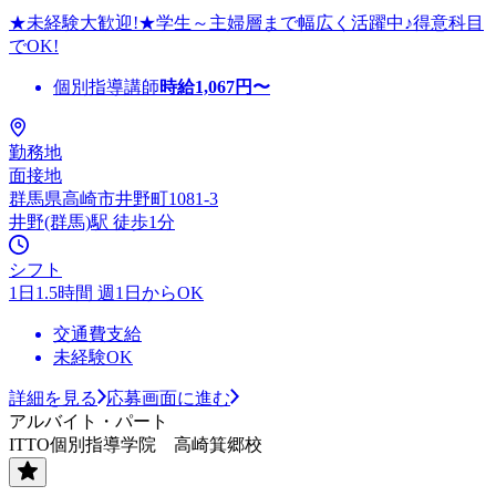
★未経験大歓迎!★学生～主婦層まで幅広く活躍中♪得意科目
でOK!
個別指導講師
時給
1,067
円〜
勤務地
面接地
群馬県高崎市井野町1081-3
井野(群馬)駅 徒歩1分
シフト
1日1.5時間 週1日からOK
交通費支給
未経験OK
詳細を見る
応募画面に進む
アルバイト・パート
ITTO個別指導学院 高崎箕郷校