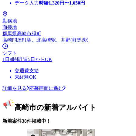
データ入力
時給
1,320
円〜
1,650
円
勤務地
面接地
群馬県高崎市緑町
高崎問屋町駅、北高崎駅、井野(群馬)駅
シフト
1日8時間 週5日からOK
交通費支給
未経験OK
詳細を見る
応募画面に進む
高崎市の新着アルバイト
新着案件38件掲載中！