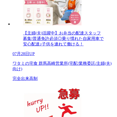
【主婦(夫)活躍中】お弁当の配達スタッフ
募集!普通免許必須◎乗り慣れた自家用車で
安心配達♪子供を連れて働ける！
07月28日UP
ワタミの宅食 群馬高崎営業所(宅配/業務委託/主婦(夫)
向け)
完全出来高制