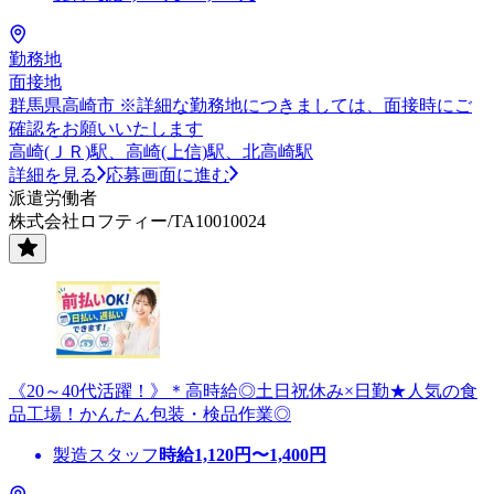
勤務地
面接地
群馬県高崎市 ※詳細な勤務地につきましては、面接時にご
確認をお願いいたします
高崎(ＪＲ)駅、高崎(上信)駅、北高崎駅
詳細を見る
応募画面に進む
派遣労働者
株式会社ロフティー/TA10010024
《20～40代活躍！》＊高時給◎土日祝休み×日勤★人気の食
品工場！かんたん包装・検品作業◎
製造スタッフ
時給
1,120
円〜
1,400
円