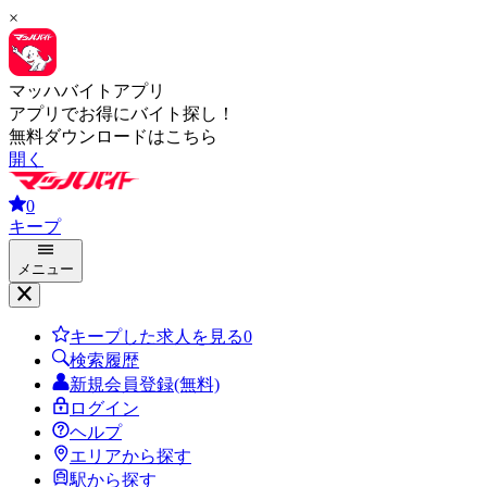
×
マッハバイトアプリ
アプリでお得にバイト探し！
無料ダウンロードはこちら
開く
0
キープ
メニュー
キープした求人を見る
0
検索履歴
新規会員登録(無料)
ログイン
ヘルプ
エリアから探す
駅から探す