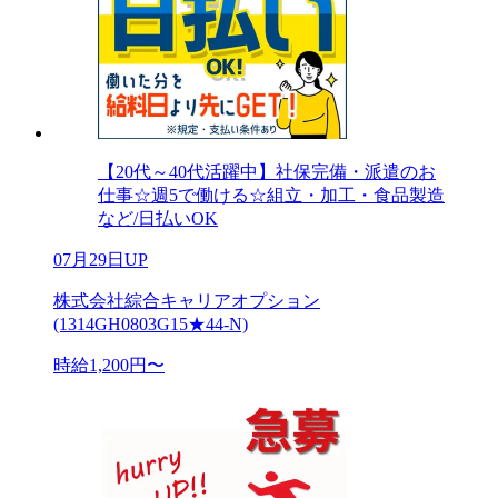
【20代～40代活躍中】社保完備・派遣のお
仕事☆週5で働ける☆組立・加工・食品製造
など/日払いOK
07月29日UP
株式会社綜合キャリアオプション
(1314GH0803G15★44-N)
時給1,200円〜