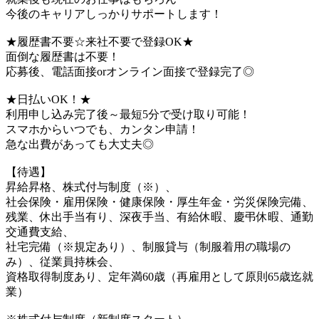
今後のキャリアしっかりサポートします！
★履歴書不要☆来社不要で登録OK★
面倒な履歴書は不要！
応募後、電話面接orオンライン面接で登録完了◎
★日払いOK！★
利用申し込み完了後～最短5分で受け取り可能！
スマホからいつでも、カンタン申請！
急な出費があっても大丈夫◎
【待遇】
昇給昇格、株式付与制度（※）、
社会保険・雇用保険・健康保険・厚生年金・労災保険完備、
残業、休出手当有り、深夜手当、有給休暇、慶弔休暇、通勤
交通費支給、
社宅完備（※規定あり）、制服貸与（制服着用の職場の
み）、従業員持株会、
資格取得制度あり、定年満60歳（再雇用として原則65歳迄就
業）