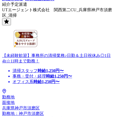
紹介予定派遣
UTエージェント株式会社 関西第二CU_兵庫県神戸市須磨
区_清掃
【未経験歓迎】事務所の清掃業務♪日勤＆土日祝休み◎1日
4h☆11時まで勤務！
清掃スタッフ
時給
1,250
円〜
事務・受付・経理
時給
1,250
円〜
オフィス系
時給
1,250
円〜
勤務地
面接地
兵庫県神戸市須磨区
勤務地：神戸市須磨区