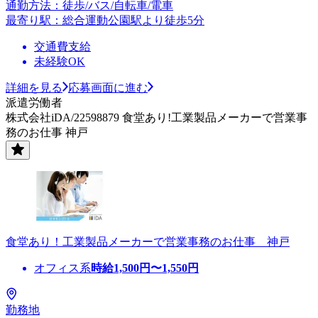
通勤方法：徒歩/バス/自転車/電車
最寄り駅：総合運動公園駅より徒歩5分
交通費支給
未経験OK
詳細を見る
応募画面に進む
派遣労働者
株式会社iDA/22598879 食堂あり!工業製品メーカーで営業事
務のお仕事 神戸
食堂あり！工業製品メーカーで営業事務のお仕事 神戸
オフィス系
時給
1,500
円〜
1,550
円
勤務地