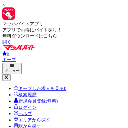
×
マッハバイトアプリ
アプリでお得にバイト探し！
無料ダウンロードはこちら
開く
0
キープ
メニュー
キープした求人を見る
0
検索履歴
新規会員登録(無料)
ログイン
ヘルプ
エリアから探す
駅から探す