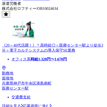
派遣労働者
株式会社ロフティー/OB10024634
《20～40代活躍！》＊高時給◎＜医療センター駅より徒歩3
分＞電子カルテシステムの導入保守SE業務
オフィス系
時給
1,320
円〜
1,670
円
勤務地
面接地
兵庫県神戸市中央区港島南町
医療センター駅
交通費支給
詳細を見る
応募画面に進む