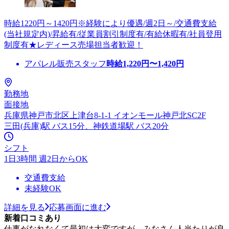
時給1220円～1420円※経験により優遇/週2日～/交通費支給
(当社規定内)/昇給有/従業員割引制度有/有給休暇有/社員登用
制度有★レディース売場担当者歓迎！
アパレル販売スタッフ
時給
1,220
円〜
1,420
円
勤務地
面接地
兵庫県神戸市北区上津台8-1-1 イオンモール神戸北SC2F
三田(兵庫)駅 バス15分、神鉄道場駅 バス20分
シフト
1日3時間 週2日からOK
交通費支給
未経験OK
詳細を見る
応募画面に進む
新着口コミあり
仕事がなれなくて最初は大変ですが、みなさん人当たりが良