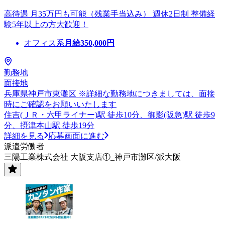
高待遇 月35万円も可能（残業手当込み） 週休2日制 整備経
験5年以上の方大歓迎！
オフィス系
月給
350,000
円
勤務地
面接地
兵庫県神戸市東灘区 ※詳細な勤務地につきましては、面接
時にご確認をお願いいたします
住吉(ＪＲ・六甲ライナー)駅 徒歩10分、御影(阪急)駅 徒歩9
分、摂津本山駅 徒歩19分
詳細を見る
応募画面に進む
派遣労働者
三陽工業株式会社 大阪支店①_神戸市灘区/派大阪