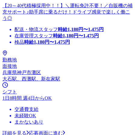
【20～40代積極採用中！！】＼運転免許不要！／自販機の補
充サポート♪助手席に乗るだけ！ドライブ感覚で楽しく働こ
う◎
配送・物流スタッフ
時給
1,180
円〜
1,475
円
在庫管理スタッフ
時給
1,180
円〜
1,475
円
検品
時給
1,180
円〜
1,475
円
勤務地
面接地
兵庫県神戸市灘区
大石駅、西灘駅、新在家駅
シフト
1日8時間 週4日からOK
交通費支給
未経験OK
まかないあり
詳細を見る
応募画面に進む