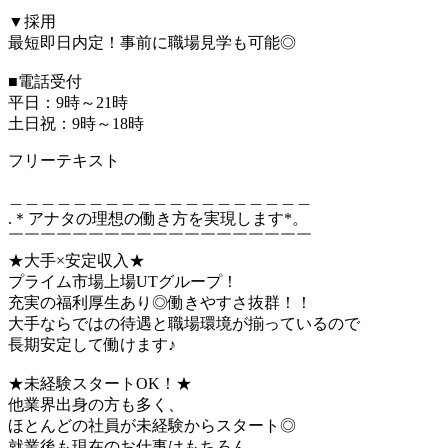
▼採用
最短即日内定！事前に職場見学も可能◎
■電話受付
平日：9時～21時
土日祝：9時～18時
フリーテキスト
＿＿＿＿＿＿＿＿＿＿＿＿＿＿＿＿＿＿＿
.＊アナタの理想の働き方を実現します*。
￣￣￣￣￣￣￣￣￣￣￣￣￣￣￣￣￣￣￣
★大手×安定収入★
プライム市場上場UTグループ！
充実の福利厚生あり◎働きやすさ抜群！！
大手ならではの待遇と職場環境が揃っているので
長期安定して働けます♪
★未経験スタートOK！★
他業界出身の方も多く、
ほとんどの社員が未経験からスタート◎
就業後も現在のお仕事はもちろん