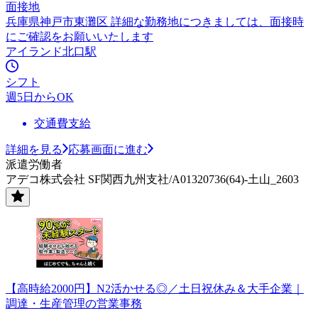
面接地
兵庫県神戸市東灘区 詳細な勤務地につきましては、面接時
にご確認をお願いいたします
アイランド北口駅
シフト
週5日からOK
交通費支給
詳細を見る
応募画面に進む
派遣労働者
アデコ株式会社 SF関西九州支社/A01320736(64)-土山_2603
【高時給2000円】N2活かせる◎／土日祝休み＆大手企業｜
調達・生産管理の営業事務