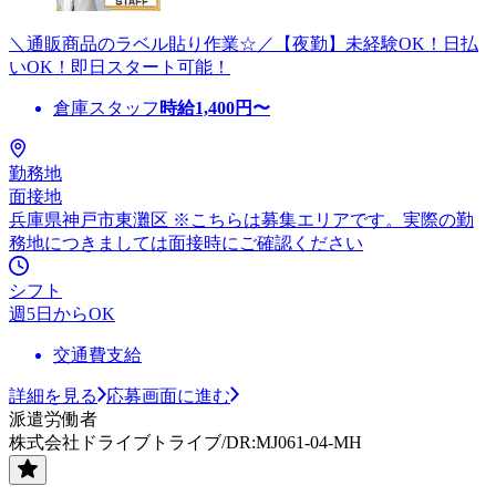
＼通販商品のラベル貼り作業☆／【夜勤】未経験OK！日払
いOK！即日スタート可能！
倉庫スタッフ
時給
1,400
円〜
勤務地
面接地
兵庫県神戸市東灘区 ※こちらは募集エリアです。実際の勤
務地につきましては面接時にご確認ください
シフト
週5日からOK
交通費支給
詳細を見る
応募画面に進む
派遣労働者
株式会社ドライブトライブ/DR:MJ061-04-MH