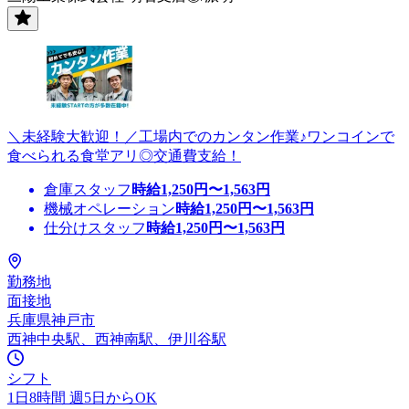
＼未経験大歓迎！／工場内でのカンタン作業♪ワンコインで
食べられる食堂アリ◎交通費支給！
倉庫スタッフ
時給
1,250
円〜
1,563
円
機械オペレーション
時給
1,250
円〜
1,563
円
仕分けスタッフ
時給
1,250
円〜
1,563
円
勤務地
面接地
兵庫県神戸市
西神中央駅、西神南駅、伊川谷駅
シフト
1日8時間 週5日からOK