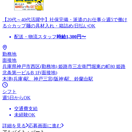
【20代～40代活躍中】社保完備・派遣のお仕事☆週5で働け
る☆カップ麺の具材入れ・箱詰め/日払いOK
配送・物流スタッフ
時給
1,300
円〜
勤務地
面接地
兵庫県神戸市西区(勤務地) 姫路市三左衛門堀東の町80 姫路
北条第一ビルB 1F(面接地)
木津(兵庫)駅、神戸三宮(阪神)駅、鈴蘭台駅
シフト
週5日からOK
交通費支給
未経験OK
詳細を見る
応募画面に進む
アルバイト・パート