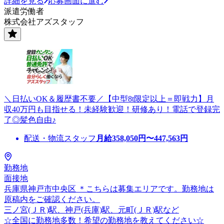
詳細を見る
応募画面に進む
派遣労働者
株式会社アズスタッフ
＼日払いOK＆履歴書不要／【中型8t限定以上＝即戦力】月
収40万円も目指せる！未経験歓迎！研修あり！電話で登録完
了◎髪色自由♪
配送・物流スタッフ
月給
358,050
円〜
447,563
円
勤務地
面接地
兵庫県神戸市中央区 ＊こちらは募集エリアです。勤務地は
原稿内をご確認ください。
三ノ宮(ＪＲ)駅、神戸(兵庫)駅、元町(ＪＲ)駅など
☆全国に勤務地多数！希望の勤務地を教えてください☆