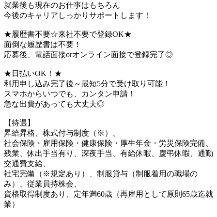
就業後も現在のお仕事はもちろん
今後のキャリアしっかりサポートします！
★履歴書不要☆来社不要で登録OK★
面倒な履歴書は不要！
応募後、電話面接orオンライン面接で登録完了◎
★日払いOK！★
利用申し込み完了後～最短5分で受け取り可能！
スマホからいつでも、カンタン申請！
急な出費があっても大丈夫◎
【待遇】
昇給昇格、株式付与制度（※）、
社会保険・雇用保険・健康保険・厚生年金・労災保険完備、
残業、休出手当有り、深夜手当、有給休暇、慶弔休暇、通勤
交通費支給、
社宅完備（※規定あり）、制服貸与（制服着用の職場の
み）、従業員持株会、
資格取得制度あり、定年満60歳（再雇用として原則65歳迄就
業）