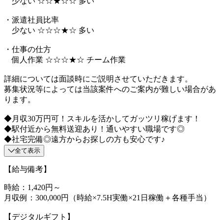
少ない ☆☆★☆☆ 多い
・派遣社員比率
少ない ☆☆☆★☆ 多い
・仕事の仕方
個人作業 ☆☆☆★☆ チーム作業
詳細については面談時にご説明させていただきます。
募集状況等によっては当該案件へのご案内が難しい場合があ
ります。
◆月収30万円可！スキルを活かしてガッツリ稼げます！
◆駅付近から無料送迎あり！通いやすい職場です◎
◆社宅完備◎遠方からお探しの方も安心です♪
全て表示
【給与備考】
時給：1,420円～
月収例：300,000円（時給×7.5H実働×21日稼働＋各種手当）
【デジタルギフト】