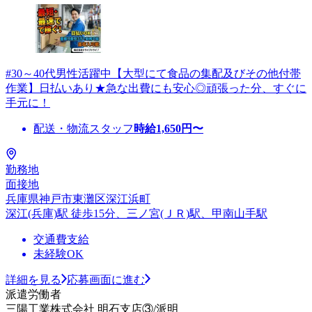
#30～40代男性活躍中【大型にて食品の集配及びその他付帯
作業】日払いあり★急な出費にも安心◎頑張った分、すぐに
手元に！
配送・物流スタッフ
時給
1,650
円〜
勤務地
面接地
兵庫県神戸市東灘区深江浜町
深江(兵庫)駅 徒歩15分、三ノ宮(ＪＲ)駅、甲南山手駅
交通費支給
未経験OK
詳細を見る
応募画面に進む
派遣労働者
三陽工業株式会社 明石支店③/派明