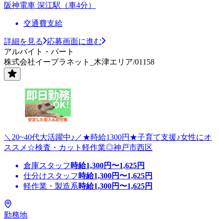
阪神電車 深江駅（車4分）
交通費支給
詳細を見る
応募画面に進む
アルバイト・パート
株式会社イープラネット_木津エリア/01158
＼20~40代大活躍中♪／★時給1300円★子育て支援♪女性にオ
ススメ☆検査・カット軽作業◎神戸市西区
倉庫スタッフ
時給
1,300
円〜
1,625
円
仕分けスタッフ
時給
1,300
円〜
1,625
円
軽作業・製造系
時給
1,300
円〜
1,625
円
勤務地