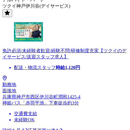
ツクイ神戸伊川谷(デイサービス)
免許必須/未経験者歓迎/経験不問/研修制度充実【ツクイのデ
イサービス/送迎スタッフ求人】
配送・物流スタッフ
時給
1,120
円
勤務地
面接地
兵庫県神戸市西区伊川谷町潤和1425-4
神姫バス「赤羽平池」下車徒歩約3分
交通費支給
未経験OK