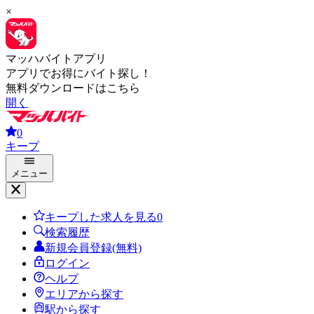
×
マッハバイトアプリ
アプリでお得にバイト探し！
無料ダウンロードはこちら
開く
0
キープ
メニュー
キープした求人を見る
0
検索履歴
新規会員登録(無料)
ログイン
ヘルプ
エリアから探す
駅から探す