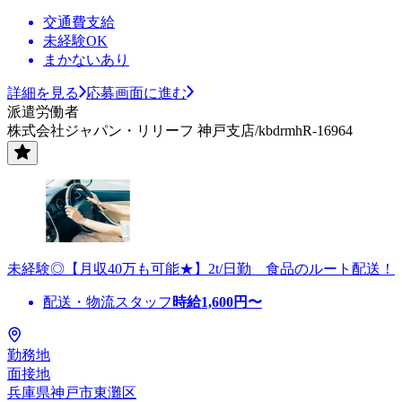
交通費支給
未経験OK
まかないあり
詳細を見る
応募画面に進む
派遣労働者
株式会社ジャパン・リリーフ 神戸支店/kbdrmhR-16964
未経験◎【月収40万も可能★】2t/日勤 食品のルート配送！
配送・物流スタッフ
時給
1,600
円〜
勤務地
面接地
兵庫県神戸市東灘区