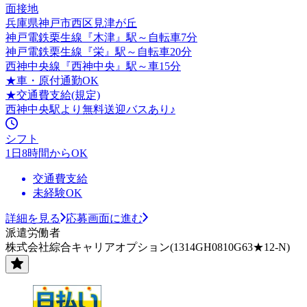
面接地
兵庫県神戸市西区見津が丘
神戸電鉄栗生線『木津』駅～自転車7分
神戸電鉄栗生線『栄』駅～自転車20分
西神中央線『西神中央』駅～車15分
★車・原付通勤OK
★交通費支給(規定)
西神中央駅より無料送迎バスあり♪
シフト
1日8時間からOK
交通費支給
未経験OK
詳細を見る
応募画面に進む
派遣労働者
株式会社綜合キャリアオプション(1314GH0810G63★12-N)