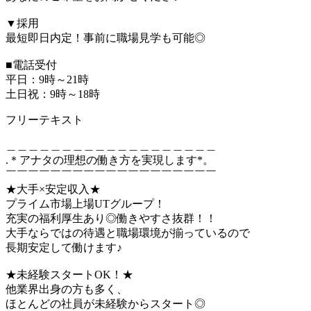
▼採用
最短即日内定！事前に職場見学も可能◎
■電話受付
平日：9時～21時
土日祝：9時～18時
フリーテキスト
＿＿＿＿＿＿＿＿＿＿＿＿＿＿＿＿＿＿＿
.＊アナタの理想の働き方を実現します*。
￣￣￣￣￣￣￣￣￣￣￣￣￣￣￣￣￣￣￣
★大手×安定収入★
プライム市場上場UTグループ！
充実の福利厚生あり◎働きやすさ抜群！！
大手ならではの待遇と職場環境が揃っているので
長期安定して働けます♪
★未経験スタートOK！★
他業界出身の方も多く、
ほとんどの社員が未経験からスタート◎