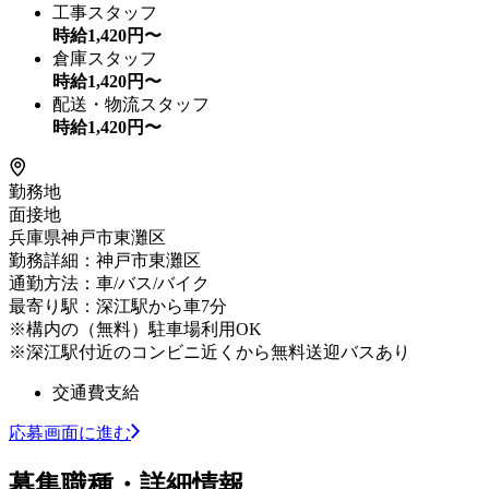
工事スタッフ
時給
1,420
円〜
倉庫スタッフ
時給
1,420
円〜
配送・物流スタッフ
時給
1,420
円〜
勤務地
面接地
兵庫県神戸市東灘区
勤務詳細：神戸市東灘区
通勤方法：車/バス/バイク
最寄り駅：深江駅から車7分
※構内の（無料）駐車場利用OK
※深江駅付近のコンビニ近くから無料送迎バスあり
交通費支給
応募画面に進む
募集職種・詳細情報