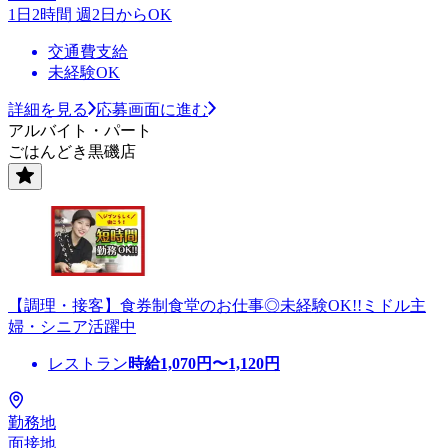
1日2時間 週2日からOK
交通費支給
未経験OK
詳細を見る
応募画面に進む
アルバイト・パート
ごはんどき黒磯店
【調理・接客】食券制食堂のお仕事◎未経験OK!!ミドル主
婦・シニア活躍中
レストラン
時給
1,070
円〜
1,120
円
勤務地
面接地