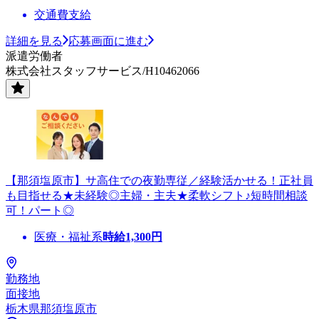
交通費支給
詳細を見る
応募画面に進む
派遣労働者
株式会社スタッフサービス/H10462066
【那須塩原市】サ高住での夜勤専従／経験活かせる！正社員
も目指せる★未経験◎主婦・主夫★柔軟シフト♪短時間相談
可！パート◎
医療・福祉系
時給
1,300
円
勤務地
面接地
栃木県那須塩原市