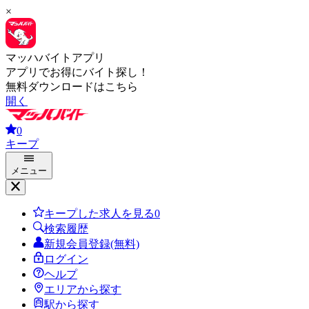
×
マッハバイトアプリ
アプリでお得にバイト探し！
無料ダウンロードはこちら
開く
0
キープ
メニュー
キープした求人を見る
0
検索履歴
新規会員登録(無料)
ログイン
ヘルプ
エリアから探す
駅から探す