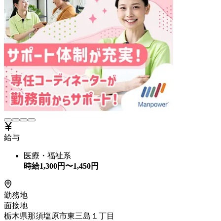
給与
医療・福祉系
時給
1,300
円〜
1,450
円
勤務地
面接地
栃木県那須塩原市東三島１丁目