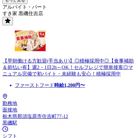
もっと見る
アルバイト・パート
すき家 黒磯住吉店
【早朝働ける方歓迎(手当あり)】◎積極採用中◎【食事補助
＆前払い有】週2・1日2h～OK！セルフレジで簡単接客◎マ
ニュアル完備で初バイト・未経験も安心！積極採用中
ファーストフード
時給
1,200
円〜
勤務地
面接地
栃木県那須塩原市住吉町77-12
黒磯駅
シフト