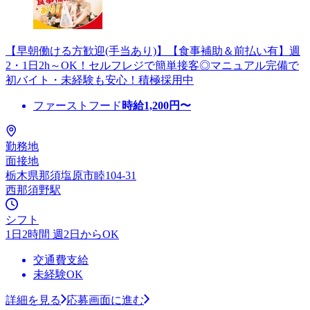
【早朝働ける方歓迎(手当あり)】【食事補助＆前払い有】週
2・1日2h～OK！セルフレジで簡単接客◎マニュアル完備で
初バイト・未経験も安心！積極採用中
ファーストフード
時給
1,200
円〜
勤務地
面接地
栃木県那須塩原市睦104-31
西那須野駅
シフト
1日2時間 週2日からOK
交通費支給
未経験OK
詳細を見る
応募画面に進む