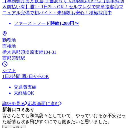
【早朝働ける方歓迎(手当あり)】◎積極採用中◎【食事補助
＆前払い有】週2・1日2h～OK！セルフレジで簡単接客◎マ
ニュアル完備で初バイト・未経験も安心！積極採用中
ファーストフード
時給
1,200
円〜
勤務地
面接地
栃木県那須塩原市睦104-31
西那須野駅
シフト
1日2時間 週2日からOK
交通費支給
未経験OK
詳細を見る
応募画面に進む
新着口コミあり
皆さんとても和気藹々としていて、やっていけるか不安だっ
た感情も吹き飛びすぐにでも働きたいと思いました。