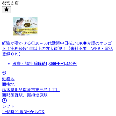
都宮支店
経験が活かせる◎20～50代活躍中日払いOK◆介護のオシゴ
ト！実務経験1年以上の方大歓迎！【来社不要！WEB・電話
登録ＯＫ】
医療・福祉系
時給
1,300
円〜
1,450
円
勤務地
面接地
栃木県那須塩原市東三島１丁目
西那須野駅、那須塩原駅
シフト
1日8時間 週3日からOK