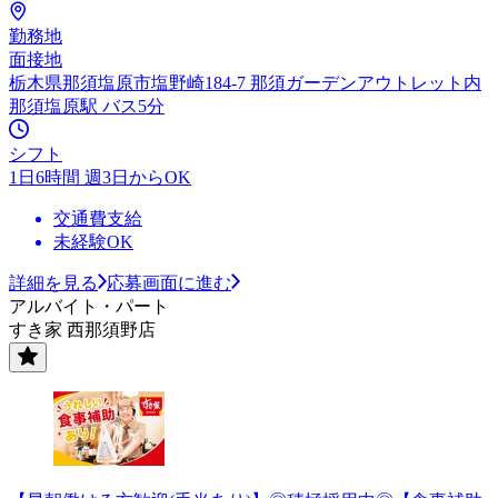
勤務地
面接地
栃木県那須塩原市塩野崎184-7 那須ガーデンアウトレット内
那須塩原駅 バス5分
シフト
1日6時間 週3日からOK
交通費支給
未経験OK
詳細を見る
応募画面に進む
アルバイト・パート
すき家 西那須野店