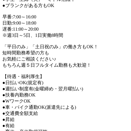
●ブランクがある方もOK
早番:7:00～16:00
日勤:9:00～18:00
遅番:11:00～20:00
※週3日～5日、1日実働8時間
「平日のみ」「土日祝のみ」の働き方もOK！
短時間勤務希望の方も
お気軽にご相談ください♪
もちろん週５日フルタイム勤務も大歓迎！
【待遇・福利厚生】
●日払いOK(規定有)
●週払い制度有(金曜締め・翌月曜払い)
●扶養内勤務OK
●WワークOK
●車・バイク通勤OK(派遣先による)
●交通費全額支給
●昇給
●有給