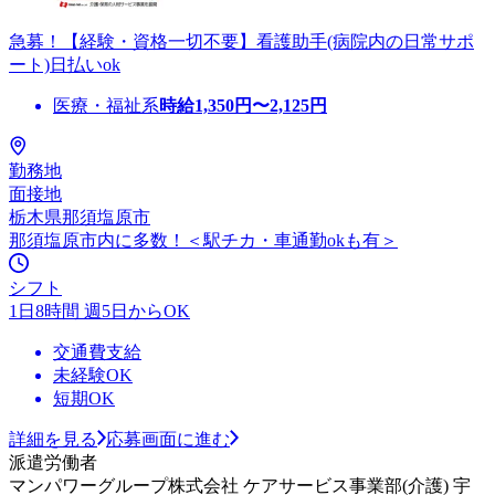
急募！【経験・資格一切不要】看護助手(病院内の日常サポ
ート)日払いok
医療・福祉系
時給
1,350
円〜
2,125
円
勤務地
面接地
栃木県那須塩原市
那須塩原市内に多数！＜駅チカ・車通勤okも有＞
シフト
1日8時間 週5日からOK
交通費支給
未経験OK
短期OK
詳細を見る
応募画面に進む
派遣労働者
マンパワーグループ株式会社 ケアサービス事業部(介護) 宇