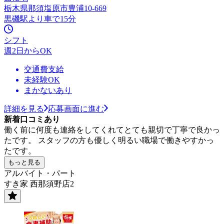
栃木県那須塩原市豊浦10-669
黒磯駅より車で15分
シフト
週2日からOK
交通費支給
未経験OK
まかないあり
詳細を見る
応募画面に進む
新着口コミあり
働く前に何度も連絡をしてくれてとても親切で丁寧で良かっ
たです。 スタッフの方も優しく明るい職場で働きやすかっ
たです。
もっと見る
アルバイト・パート
すき家 西那須野店2