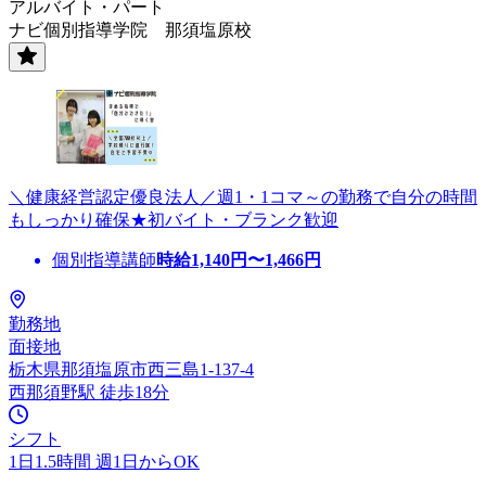
アルバイト・パート
ナビ個別指導学院 那須塩原校
＼健康経営認定優良法人／週1・1コマ～の勤務で自分の時間
もしっかり確保★初バイト・ブランク歓迎
個別指導講師
時給
1,140
円〜
1,466
円
勤務地
面接地
栃木県那須塩原市西三島1-137-4
西那須野駅 徒歩18分
シフト
1日1.5時間 週1日からOK