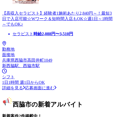
【高収入セラピスト】経験者1施術あたり2,840円～！最短3
日で入店可能☆Wワーク＆短時間入店もOK☆週1日～1時間
～でもOK♪
セラピスト
時給
2,088
円〜
3,510
円
勤務地
面接地
兵庫県西脇市高田井町1049
新西脇駅、西脇市駅
シフト
1日1時間 週1日からOK
詳細を見る
応募画面に進む
西脇市の新着アルバイト
新着案件2件掲載中！