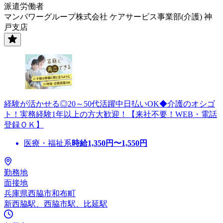
派遣労働者
マンパワーグループ株式会社 ケアサービス事業部(介護) 神
戸支店
経験が活かせる◎20～50代活躍中日払いOK◆介護のオシゴ
ト！実務経験1年以上の方大歓迎！【来社不要！WEB・電話
登録ＯＫ】
医療・福祉系
時給
1,350
円〜
1,550
円
勤務地
面接地
兵庫県西脇市和布町
新西脇駅、西脇市駅、比延駅