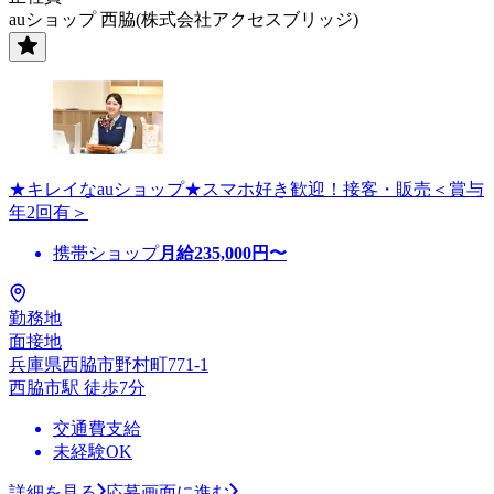
auショップ 西脇(株式会社アクセスブリッジ)
★キレイなauショップ★スマホ好き歓迎！接客・販売＜賞与
年2回有＞
携帯ショップ
月給
235,000
円〜
勤務地
面接地
兵庫県西脇市野村町771-1
西脇市駅 徒歩7分
交通費支給
未経験OK
詳細を見る
応募画面に進む