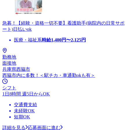
急募！【経験・資格一切不要】看護助手(病院内の日常サポ
ート)日払いok
医療・福祉系
時給
1,400
円〜
2,125
円
勤務地
面接地
兵庫県西脇市
西脇市内に多数！＜駅チカ・車通勤okも有＞
シフト
1日8時間 週5日からOK
交通費支給
未経験OK
短期OK
詳細を見る
応募画面に進む