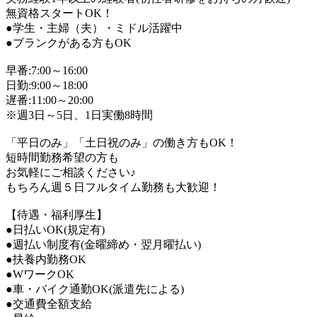
無資格スタートOK！
●学生・主婦（夫）・ミドル活躍中
●ブランクがある方もOK
早番:7:00～16:00
日勤:9:00～18:00
遅番:11:00～20:00
※週3日～5日、1日実働8時間
「平日のみ」「土日祝のみ」の働き方もOK！
短時間勤務希望の方も
お気軽にご相談ください♪
もちろん週５日フルタイム勤務も大歓迎！
【待遇・福利厚生】
●日払いOK(規定有)
●週払い制度有(金曜締め・翌月曜払い)
●扶養内勤務OK
●WワークOK
●車・バイク通勤OK(派遣先による)
●交通費全額支給