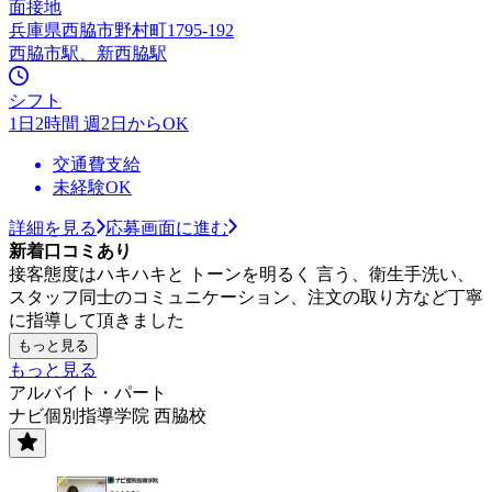
面接地
兵庫県西脇市野村町1795-192
西脇市駅、新西脇駅
シフト
1日2時間 週2日からOK
交通費支給
未経験OK
詳細を見る
応募画面に進む
新着口コミあり
接客態度はハキハキと トーンを明るく 言う、衛生手洗い、
スタッフ同士のコミュニケーション、注文の取り方など丁寧
に指導して頂きました
もっと見る
もっと見る
アルバイト・パート
ナビ個別指導学院 西脇校