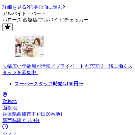
詳細を見る
応募画面に進む
アルバイト・パート
ハローズ 西脇店(アルバイト)チェッカー
＼幅広い年齢層が活躍／プライベートも充実◎一緒に働くス
タッフを募集中!
スーパースタッフ
時給
1,150
円〜
勤務地
面接地
兵庫県西脇市下戸田60番地1
新西脇駅 徒歩9分
シフト