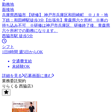
勤務地
面接地
兵庫県西脇市 【研修】 神戸市兵庫区和田崎町 ※ＪＲ・地
下鉄：和田岬駅徒歩3分【出張先】青森県六ケ所村 ※車の
持ち込み不可 ※研修は神戸市兵庫区、研修終了後、青森県
六ケ所村での勤務になります。
西脇市駅 徒歩5分
シフト
1日8時間 週5日からOK
交通費支給
未経験OK
詳細を見る
応募画面に進む
業務委託契約
りらくる 西脇店3