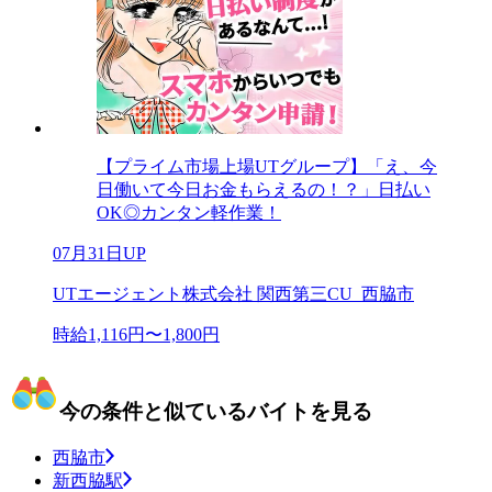
【プライム市場上場UTグループ】「え、今
日働いて今日お金もらえるの！？」日払い
OK◎カンタン軽作業！
07月31日UP
UTエージェント株式会社 関西第三CU_西脇市
時給1,116円〜1,800円
今の条件と似ているバイトを見る
西脇市
新西脇駅