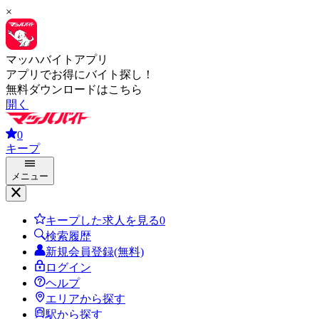
×
マッハバイトアプリ
アプリでお得にバイト探し！
無料ダウンロードはこちら
開く
0
キープ
メニュー
キープした求人を見る
0
検索履歴
新規会員登録(無料)
ログイン
ヘルプ
エリアから探す
駅から探す