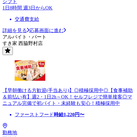
シフト
1日8時間 週3日からOK
交通費支給
詳細を見る
応募画面に進む
アルバイト・パート
すき家 西脇野村店
【早朝働ける方歓迎(手当あり)】◎積極採用中◎【食事補助
＆前払い有】週2・1日2h～OK！セルフレジで簡単接客◎マ
ニュアル完備で初バイト・未経験も安心！積極採用中
ファーストフード
時給
1,220
円〜
勤務地