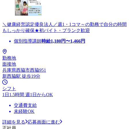
＼健康経営認定優良法人／週1・1コマ～の勤務で自分の時間
もしっかり確保★初バイト・ブランク歓迎
個別指導講師
時給
1,180
円〜
1,466
円
勤務地
面接地
兵庫県西脇市西脇951
新西脇駅 徒歩19分
シフト
1日1.5時間 週1日からOK
交通費支給
未経験OK
詳細を見る
応募画面に進む
正社員