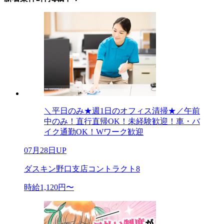
＼平日のみ★週1日のオフィス清掃★／午前
中のみ！直行直帰OK！未経験歓迎！車・バ
イク通勤OK！Wワーク歓迎
07月28日UP
ダスキン野口支店コントラクト8
時給1,120円〜