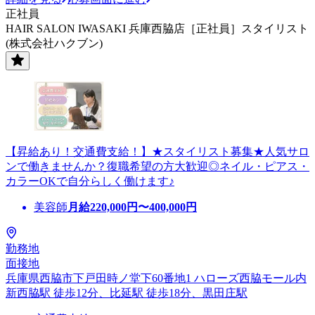
正社員
HAIR SALON IWASAKI 兵庫西脇店［正社員］スタイリスト
(株式会社ハクブン)
【昇給あり！交通費支給！】★スタイリスト募集★人気サロ
ンで働きませんか？復職希望の方大歓迎◎ネイル・ピアス・
カラーOKで自分らしく働けます♪
美容師
月給
220,000
円〜
400,000
円
勤務地
面接地
兵庫県西脇市下戸田時ノ堂下60番地1 ハローズ西脇モール内
新西脇駅 徒歩12分、比延駅 徒歩18分、黒田庄駅