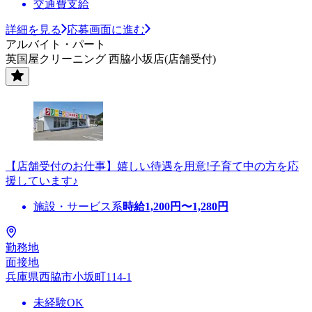
交通費支給
詳細を見る
応募画面に進む
アルバイト・パート
英国屋クリーニング 西脇小坂店(店舗受付)
【店舗受付のお仕事】嬉しい待遇を用意!子育て中の方を応
援しています♪
施設・サービス系
時給
1,200
円〜
1,280
円
勤務地
面接地
兵庫県西脇市小坂町114-1
未経験OK