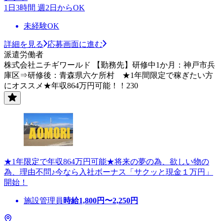
1日3時間 週2日からOK
未経験OK
詳細を見る
応募画面に進む
派遣労働者
株式会社ニチギワールド 【勤務先】研修中1か月：神戸市兵
庫区⇒研修後：青森県六ケ所村 ★1年間限定で稼ぎたい方
にオススメ★年収864万円可能！！230
★1年限定で年収864万円可能★将来の夢の為、欲しい物の
為、理由不問♪今なら入社ボーナス「サクッと現金１万円」
開始！
施設管理員
時給
1,800
円〜
2,250
円