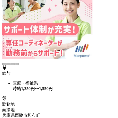
給与
医療・福祉系
時給
1,350
円〜
1,550
円
勤務地
面接地
兵庫県西脇市和布町