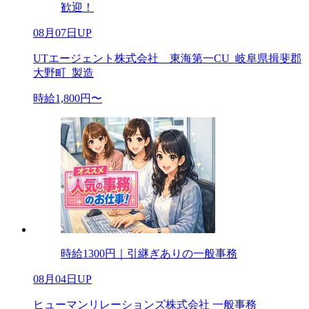
歓迎！
08月07日UP
UTエージェント株式会社 東海第一CU_岐阜県揖斐郡
大野町_製造
時給1,800円〜
時給1300円｜引継ぎありの一般事務
08月04日UP
ヒューマンリレーションズ株式会社 一般事務