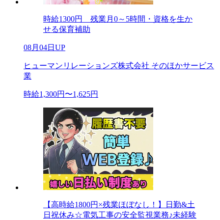
時給1300円 残業月0～5時間・資格を生か
せる保育補助
08月04日UP
ヒューマンリレーションズ株式会社 そのほかサービス
業
時給1,300円〜1,625円
【高時給1800円×残業ほぼなし！】日勤&土
日祝休み☆電気工事の安全監視業務♪未経験