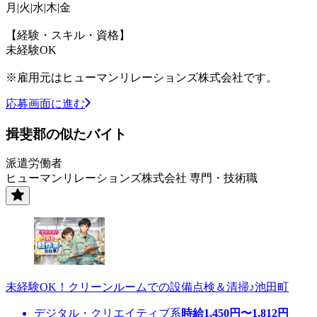
月|火|水|木|金
【経験・スキル・資格】
未経験OK
※雇用元はヒューマンリレーションズ株式会社です。
応募画面に進む
揖斐郡の似たバイト
派遣労働者
ヒューマンリレーションズ株式会社 専門・技術職
未経験OK！クリーンルームでの設備点検＆清掃♪池田町
デジタル・クリエイティブ系
時給
1,450
円〜
1,812
円