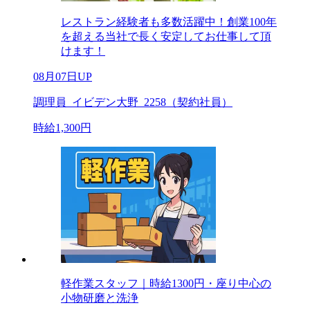
レストラン経験者も多数活躍中！創業100年
を超える当社で長く安定してお仕事して頂
けます！
08月07日UP
調理員_イビデン大野_2258（契約社員）
時給1,300円
軽作業スタッフ｜時給1300円・座り中心の
小物研磨と洗浄