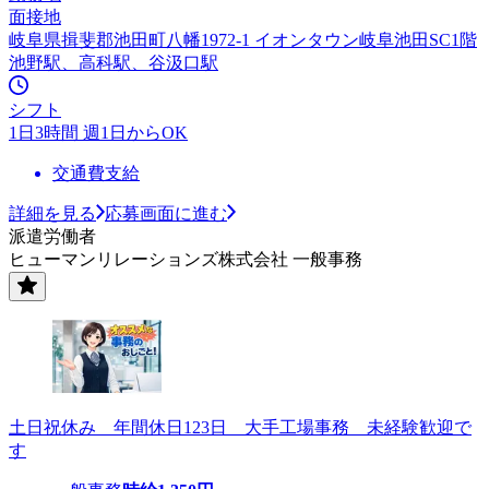
面接地
岐阜県揖斐郡池田町八幡1972-1 イオンタウン岐阜池田SC1階
池野駅、高科駅、谷汲口駅
シフト
1日3時間 週1日からOK
交通費支給
詳細を見る
応募画面に進む
派遣労働者
ヒューマンリレーションズ株式会社 一般事務
土日祝休み 年間休日123日 大手工場事務 未経験歓迎で
す