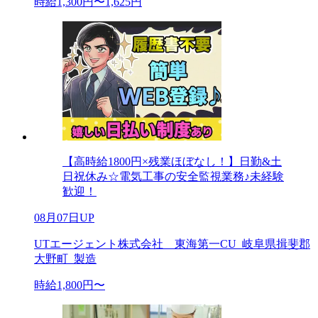
時給1,300円〜1,625円
【高時給1800円×残業ほぼなし！】日勤&土
日祝休み☆電気工事の安全監視業務♪未経験
歓迎！
08月07日UP
UTエージェント株式会社 東海第一CU_岐阜県揖斐郡
大野町_製造
時給1,800円〜