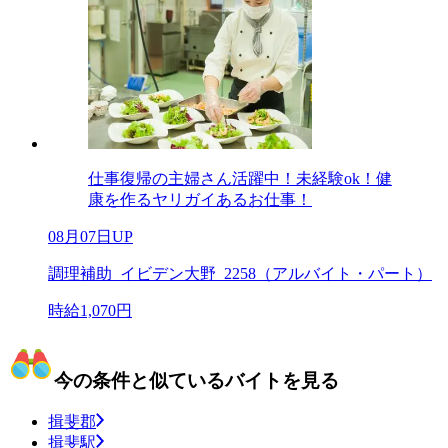
仕事復帰の主婦さん活躍中！未経験ok！健
康を作るヤリガイあるお仕事！
08月07日UP
調理補助_イビデン大野_2258（アルバイト・パート）
時給1,070円
今の条件と似ているバイトを見る
揖斐郡
揖斐駅