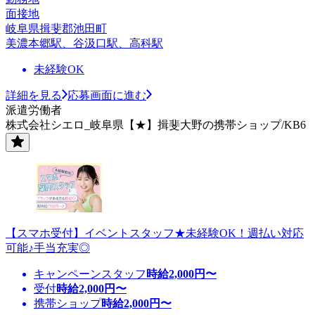
面接地
岐阜県揖斐郡池田町
美濃本郷駅、谷汲口駅、高科駅
未経験OK
詳細を見る
応募画面に進む
派遣労働者
株式会社シエロ_岐阜県【★】揖斐大野の携帯ショップ/KB6
【スマホ受付】イベントスタッフ★未経験OK！週払い対応
可能♪手当充実◎
キャンペーンスタッフ
時給
2,000
円〜
受付
時給
2,000
円〜
携帯ショップ
時給
2,000
円〜