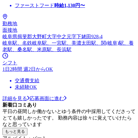
ファーストフード
時給
1,130
円〜
勤務地
面接地
岐阜県揖斐郡大野町大字中之元字下姥田928-4
岐阜駅、名鉄岐阜駅、一宮駅、美濃太田駅、関(岐阜)駅、養
老駅、桑名駅、米原駅、長浜駅
シフト
1日2時間 週2日からOK
交通費支給
未経験OK
詳細を見る
応募画面に進む
新着口コミあり
平日の昼間しか働かないとゆう条件の中採用してくださって
とても嬉しかったです。 勤務内容は徐々に覚えていけたら
なと思っています
もっと見る