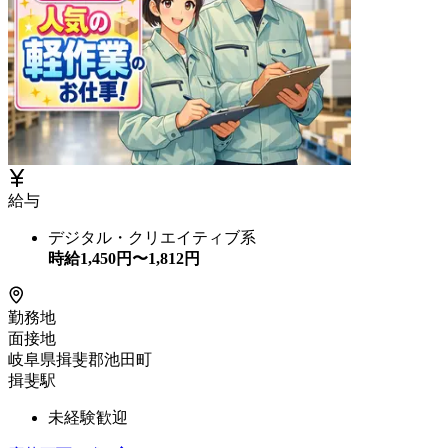
給与
デジタル・クリエイティブ系
時給
1,450
円〜
1,812
円
勤務地
面接地
岐阜県揖斐郡池田町
揖斐駅
未経験歓迎