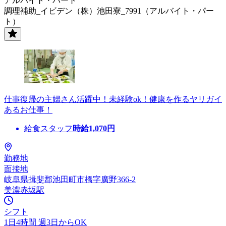
アルバイト・パート
調理補助_イビデン（株）池田寮_7991（アルバイト・パー
ト）
仕事復帰の主婦さん活躍中！未経験ok！健康を作るヤリガイ
あるお仕事！
給食スタッフ
時給
1,070
円
勤務地
面接地
岐阜県揖斐郡池田町市橋字廣野366-2
美濃赤坂駅
シフト
1日4時間 週3日からOK