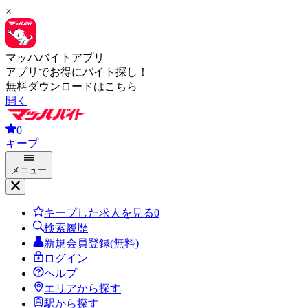
×
マッハバイトアプリ
アプリでお得にバイト探し！
無料ダウンロードはこちら
開く
0
キープ
メニュー
キープした求人を見る
0
検索履歴
新規会員登録(無料)
ログイン
ヘルプ
エリアから探す
駅から探す