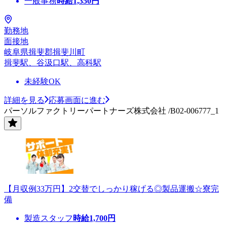
一般事務
時給
1,350
円
勤務地
面接地
岐阜県揖斐郡揖斐川町
揖斐駅、谷汲口駅、高科駅
未経験OK
詳細を見る
応募画面に進む
パーソルファクトリーパートナーズ株式会社 /B02-006777_1
【月収例33万円】2交替でしっかり稼げる◎製品運搬☆寮完
備
製造スタッフ
時給
1,700
円