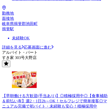
勤務地
面接地
岐阜県揖斐郡池田町
揖斐駅
未経験OK
詳細を見る
応募画面に進む
アルバイト・パート
すき家 303号大野店
【早朝働ける方歓迎(手当あり)】◎積極採用中◎【食事補助
＆前払い有】週2・1日2h～OK！セルフレジで簡単接客◎マ
ニュアル完備で初バイト・未経験も安心！積極採用中