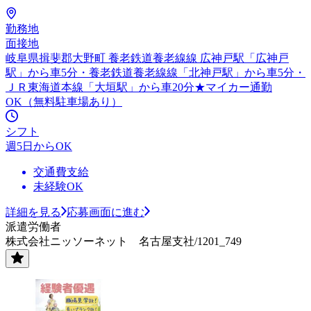
勤務地
面接地
岐阜県揖斐郡大野町 養老鉄道養老線線 広神戸駅「広神戸
駅」から車5分・養老鉄道養老線線「北神戸駅」から車5分・
ＪＲ東海道本線「大垣駅」から車20分★マイカー通勤
OK（無料駐車場あり）
シフト
週5日からOK
交通費支給
未経験OK
詳細を見る
応募画面に進む
派遣労働者
株式会社ニッソーネット 名古屋支社/1201_749