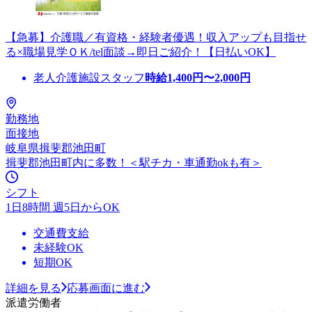
【急募】介護職／有資格・経験者優遇！収入アップも目指せ
る×職場見学ＯＫ/tel面談→即日ご紹介！【日払いOK】
老人介護施設スタッフ
時給
1,400
円〜
2,000
円
勤務地
面接地
岐阜県揖斐郡池田町
揖斐郡池田町内に多数！＜駅チカ・車通勤okも有＞
シフト
1日8時間 週5日からOK
交通費支給
未経験OK
短期OK
詳細を見る
応募画面に進む
派遣労働者