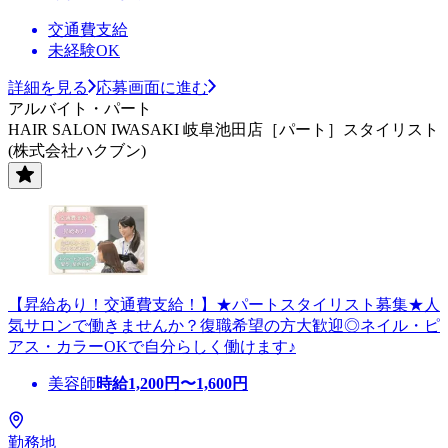
交通費支給
未経験OK
詳細を見る
応募画面に進む
アルバイト・パート
HAIR SALON IWASAKI 岐阜池田店［パート］スタイリスト
(株式会社ハクブン)
【昇給あり！交通費支給！】★パートスタイリスト募集★人
気サロンで働きませんか？復職希望の方大歓迎◎ネイル・ピ
アス・カラーOKで自分らしく働けます♪
美容師
時給
1,200
円〜
1,600
円
勤務地