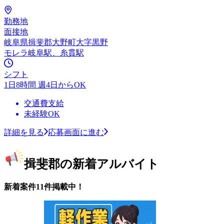
勤務地
面接地
岐阜県揖斐郡大野町大字黒野
モレラ岐阜駅、糸貫駅
シフト
1日8時間 週4日からOK
交通費支給
未経験OK
詳細を見る
応募画面に進む
揖斐郡の新着アルバイト
新着案件11件掲載中！