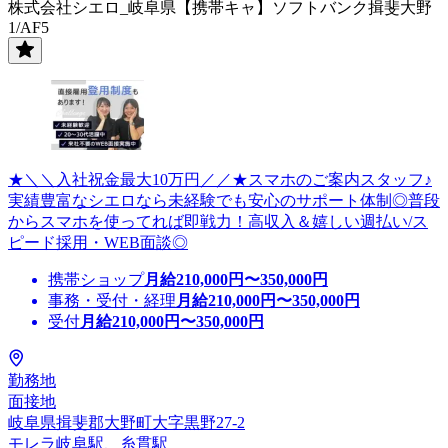
株式会社シエロ_岐阜県【携帯キャ】ソフトバンク揖斐大野
1/AF5
★＼＼入社祝金最大10万円／／★スマホのご案内スタッフ♪
実績豊富なシエロなら未経験でも安心のサポート体制◎普段
からスマホを使ってれば即戦力！高収入＆嬉しい週払い/ス
ピード採用・WEB面談◎
携帯ショップ
月給
210,000
円〜
350,000
円
事務・受付・経理
月給
210,000
円〜
350,000
円
受付
月給
210,000
円〜
350,000
円
勤務地
面接地
岐阜県揖斐郡大野町大字黒野27-2
モレラ岐阜駅、糸貫駅