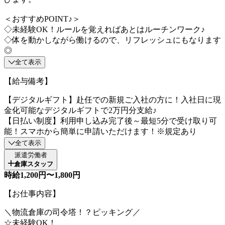
＜おすすめPOINT♪＞
◇未経験OK！ルールを覚えればあとはルーチンワーク♪
◇体を動かしながら働けるので、リフレッシュにもなります
◎
全て表示
【給与備考】
【デジタルギフト】赴任での新規ご入社の方に！入社日に現
金化可能なデジタルギフトで2万円分支給♪
【日払い制度】利用申し込み完了後～最短5分で受け取り可
能！スマホから簡単に申請いただけます！※規定あり
全て表示
派遣労働者
倉庫スタッフ
時給1,200円〜1,800円
【お仕事内容】
＼物流倉庫の司令塔！？ピッキング／
☆未経験OK！