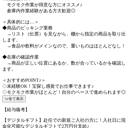
モクモク作業が得意な方にオススメ♪
倉庫内作業経験がある方大歓迎◎
＜具体的には…＞
◆商品のピッキング業務
→リスト（伝票）を見ながら、棚から指定の商品を取り出
します。
→食品や飲料がメインなので、重いものはほとんどなし！
◆在庫の確認作業
→商品が正しい位置にあるか、数が合っているかを確認し
ます。
＜おすすめPOINT♪＞
◇未経験OK！宝探し感覚でお仕事できます♪
◇モクモク作業がほとんど！自分のペースで進められます◎
全て表示
【給与備考】
【デジタルギフト】赴任での新規ご入社の方に！入社日に現
金化可能なデジタルギフトで2万円分支給♪