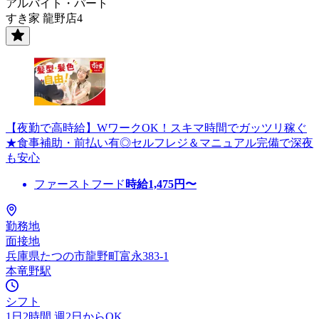
アルバイト・パート
すき家 龍野店4
【夜勤で高時給】WワークOK！スキマ時間でガッツリ稼ぐ
★食事補助・前払い有◎セルフレジ＆マニュアル完備で深夜
も安心
ファーストフード
時給
1,475
円〜
勤務地
面接地
兵庫県たつの市龍野町富永383-1
本竜野駅
シフト
1日2時間 週2日からOK