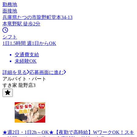
勤務地
面接地
兵庫県たつの市龍野町堂本34-13
本竜野駅 徒歩2分
シフト
1日1.5時間 週1日からOK
交通費支給
未経験OK
詳細を見る
応募画面に進む
アルバイト・パート
すき家 龍野店3
★週2日・1日2h～OK★【夜勤で高時給】WワークOK！スキ