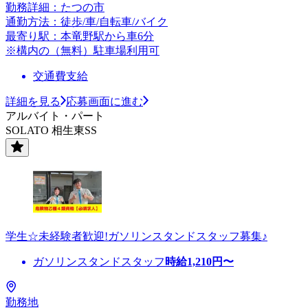
勤務詳細：たつの市
通勤方法：徒歩/車/自転車/バイク
最寄り駅：本竜野駅から車6分
※構内の（無料）駐車場利用可
交通費支給
詳細を見る
応募画面に進む
アルバイト・パート
SOLATO 相生東SS
学生☆未経験者歓迎!ガソリンスタンドスタッフ募集♪
ガソリンスタンドスタッフ
時給
1,210
円〜
勤務地