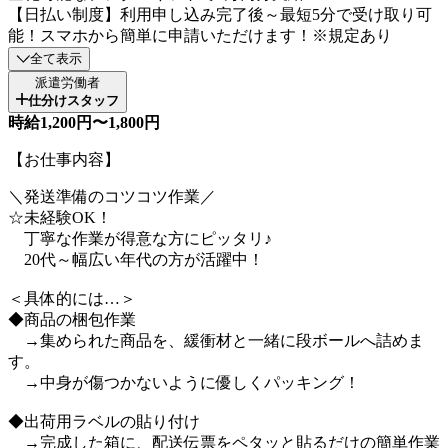
【日払い制度】利用申し込み完了後～最短5分で受け取り可
能！スマホから簡単に申請いただけます！※規定あり
全て表示
派遣労働者
仕分けスタッフ
時給1,200円〜1,800円
【お仕事内容】
＼発送準備のコツコツ作業／
☆未経験OK！
丁寧な作業が得意な方にピッタリ♪
20代～幅広い年代の方が活躍中！
＜具体的には…＞
◆商品の梱包作業
→集められた商品を、緩衝材と一緒に段ボールへ詰めま
す。
→中身が傷つかないように優しくパッキング！
◆出荷用ラベルの貼り付け
→完成した箱に、配送伝票をペタッと貼るだけの簡単作業