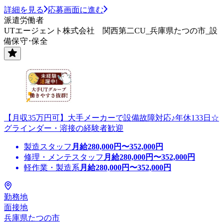
詳細を見る
応募画面に進む
派遣労働者
UTエージェント株式会社 関西第二CU_兵庫県たつの市_設
備保守･保全
【月収35万円可】大手メーカーで設備故障対応♪年休133日☆
グラインダー・溶接の経験者歓迎
製造スタッフ
月給
280,000
円〜
352,000
円
修理・メンテスタッフ
月給
280,000
円〜
352,000
円
軽作業・製造系
月給
280,000
円〜
352,000
円
勤務地
面接地
兵庫県たつの市