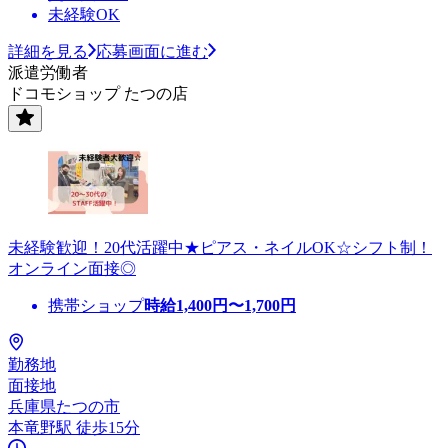
未経験OK
詳細を見る
応募画面に進む
派遣労働者
ドコモショップ たつの店
未経験歓迎！20代活躍中★ピアス・ネイルOK☆シフト制！
オンライン面接◎
携帯ショップ
時給
1,400
円〜
1,700
円
勤務地
面接地
兵庫県たつの市
本竜野駅 徒歩15分