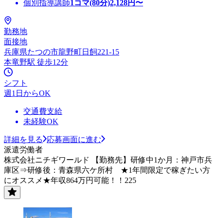
個別指導講師
1コマ(80分)
2,128
円〜
勤務地
面接地
兵庫県たつの市龍野町日飼221-15
本竜野駅 徒歩12分
シフト
週1日からOK
交通費支給
未経験OK
詳細を見る
応募画面に進む
派遣労働者
株式会社ニチギワールド 【勤務先】研修中1か月：神戸市兵
庫区⇒研修後：青森県六ケ所村 ★1年間限定で稼ぎたい方
にオススメ★年収864万円可能！！225