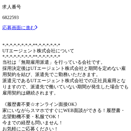
求人番号
6822593
応募画面に進む
*-*-*-*-*-*-*-*-**-*-*-*-*-*-*
UTエージェント株式会社について
*-*-*-*-*-*-*-*-**-*-*-*-*-*-*
当社は「無期雇用派遣」を行っている会社です。
採用決定後はUTエージェント株式会社と期間を定めない雇
用契約を結び、派遣先でご勤務いただきます。
派遣元であるUTエージェント株式会社での正社員雇用とな
りますので、派遣先で働いていない期間が発生した場合でも
雇用契約は継続されます。
《履歴書不要☆オンライン面接OK》
家にいながらスマホですぐにWEB面談ができる！履歴書・
志望動機不要・私服でOK！
今までの経歴も問いません！
お気軽にご応募ください！