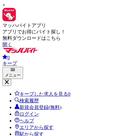
×
マッハバイトアプリ
アプリでお得にバイト探し！
無料ダウンロードはこちら
開く
0
キープ
メニュー
キープした求人を見る
0
検索履歴
新規会員登録(無料)
ログイン
ヘルプ
エリアから探す
駅から探す