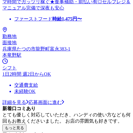
マ時間でガッツリ稼ぐ★食事補助・前払い有◎セルフレジ＆
マニュアル完備で深夜も安心
ファーストフード
時給
1,475
円〜
勤務地
面接地
兵庫県たつの市龍野町富永383-1
本竜野駅
シフト
1日2時間 週2日からOK
交通費支給
未経験OK
詳細を見る
応募画面に進む
新着口コミあり
とても優しく対応していただき、ハンディの使い方なども何
回もお教えくださいました。 お店の雰囲気も好きです。
もっと見る