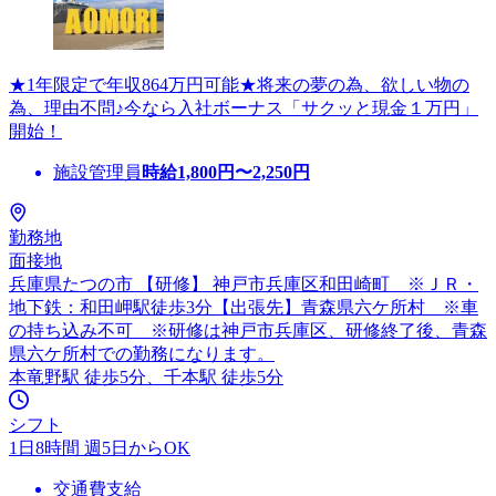
★1年限定で年収864万円可能★将来の夢の為、欲しい物の
為、理由不問♪今なら入社ボーナス「サクッと現金１万円」
開始！
施設管理員
時給
1,800
円〜
2,250
円
勤務地
面接地
兵庫県たつの市 【研修】 神戸市兵庫区和田崎町 ※ＪＲ・
地下鉄：和田岬駅徒歩3分【出張先】青森県六ケ所村 ※車
の持ち込み不可 ※研修は神戸市兵庫区、研修終了後、青森
県六ケ所村での勤務になります。
本竜野駅 徒歩5分、千本駅 徒歩5分
シフト
1日8時間 週5日からOK
交通費支給