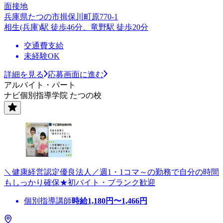
面接地
兵庫県たつの市揖保川町原770-1
相生(兵庫)駅 徒歩46分、竜野駅 徒歩20分
交通費支給
未経験OK
詳細を見る
応募画面に進む
アルバイト・パート
ナビ個別指導学院 たつの校
＼健康経営認定優良法人／週1・1コマ～の勤務で自分の時間
もしっかり確保★初バイト・ブランク歓迎
個別指導講師
時給
1,180
円〜
1,466
円