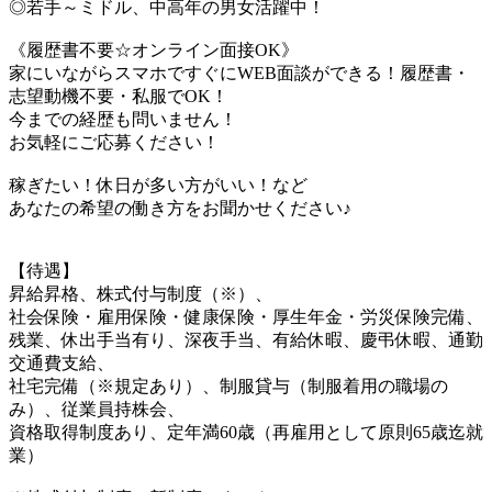
◎若手～ミドル、中高年の男女活躍中！
《履歴書不要☆オンライン面接OK》
家にいながらスマホですぐにWEB面談ができる！履歴書・
志望動機不要・私服でOK！
今までの経歴も問いません！
お気軽にご応募ください！
稼ぎたい！休日が多い方がいい！など
あなたの希望の働き方をお聞かせください♪
【待遇】
昇給昇格、株式付与制度（※）、
社会保険・雇用保険・健康保険・厚生年金・労災保険完備、
残業、休出手当有り、深夜手当、有給休暇、慶弔休暇、通勤
交通費支給、
社宅完備（※規定あり）、制服貸与（制服着用の職場の
み）、従業員持株会、
資格取得制度あり、定年満60歳（再雇用として原則65歳迄就
業）