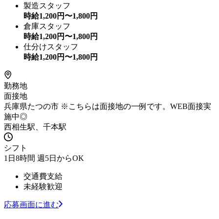
製造スタッフ
時給
1,200
円〜
1,800
円
倉庫スタッフ
時給
1,200
円〜
1,800
円
仕分けスタッフ
時給
1,200
円〜
1,800
円
勤務地
面接地
兵庫県たつの市 ※こちらは面接地の一例です。WEB面接実
施中◎
西相生駅、千本駅
シフト
1日8時間 週5日からOK
交通費支給
未経験歓迎
応募画面に進む