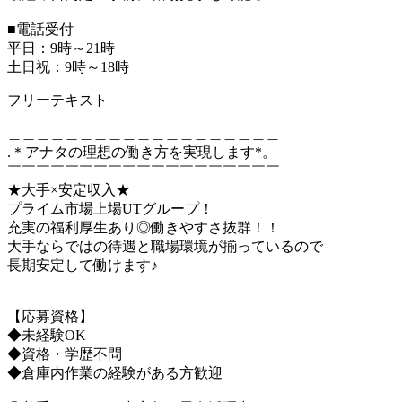
■電話受付
平日：9時～21時
土日祝：9時～18時
フリーテキスト
＿＿＿＿＿＿＿＿＿＿＿＿＿＿＿＿＿＿＿
.＊アナタの理想の働き方を実現します*。
￣￣￣￣￣￣￣￣￣￣￣￣￣￣￣￣￣￣￣
★大手×安定収入★
プライム市場上場UTグループ！
充実の福利厚生あり◎働きやすさ抜群！！
大手ならではの待遇と職場環境が揃っているので
長期安定して働けます♪
【応募資格】
◆未経験OK
◆資格・学歴不問
◆倉庫内作業の経験がある方歓迎