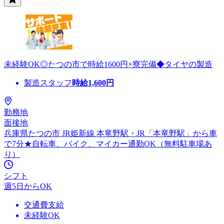
未経験OK◎たつの市で時給1600円×寮完備◆タイヤの製造
製造スタッフ
時給
1,600
円
勤務地
面接地
兵庫県たつの市 JR姫新線 本竜野駅・JR「本竜野駅」から車
で7分★自転車、バイク、マイカー通勤OK（無料駐車場あ
り）
シフト
週5日からOK
交通費支給
未経験OK