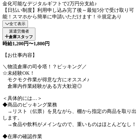
金化可能なデジタルギフトで2万円分支給♪
【日払い制度】利用申し込み完了後～最短5分で受け取り可
能！スマホから簡単に申請いただけます！※規定あり
全て表示
派遣労働者
倉庫スタッフ
時給1,200円〜1,800円
【お仕事内容】
＼物流倉庫の司令塔！？ピッキング／
☆未経験OK！
モクモク作業が得意な方にオススメ♪
倉庫内作業経験がある方大歓迎◎
＜具体的には…＞
◆商品のピッキング業務
→リスト（伝票）を見ながら、棚から指定の商品を取り出
します。
→食品や飲料がメインなので、重いものはほとんどなし！
◆在庫の確認作業