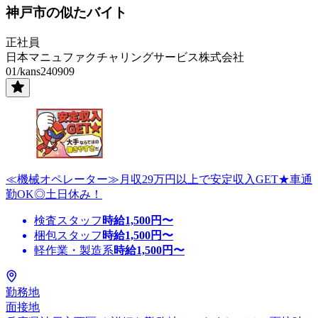
神戸市の似たバイト
正社員
日本マニュファクチャリングサービス株式会社
01/kans240909
≪機械オペレーター≫月収29万円以上で安定収入GET★車通
勤OK◎土日休み！
検査スタッフ
時給
1,500
円〜
梱包スタッフ
時給
1,500
円〜
軽作業・製造系
時給
1,500
円〜
勤務地
面接地