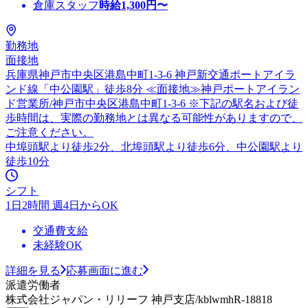
倉庫スタッフ
時給
1,300
円〜
勤務地
面接地
兵庫県神戸市中央区港島中町1-3-6 神戸新交通ポートアイラ
ンド線「中公園駅」徒歩8分 ≪面接地≫神戸ポートアイラン
ド営業所/神戸市中央区港島中町1-3-6 ※下記の駅名および徒
歩時間は、実際の勤務地とは異なる可能性がありますので、
ご注意ください。
中埠頭駅より徒歩2分、北埠頭駅より徒歩6分、中公園駅より
徒歩10分
シフト
1日2時間 週4日からOK
交通費支給
未経験OK
詳細を見る
応募画面に進む
派遣労働者
株式会社ジャパン・リリーフ 神戸支店/kblwmhR-18818