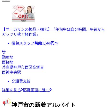
【マーガリンの検品・梱包】『午前中は自分時間、午後から
ガッツリ稼ぐ軽作業』
梱包スタッフ
時給
1,560
円〜
勤務地
面接地
兵庫県神戸市西区高塚台
西神中央駅
交通費支給
詳細を見る
応募画面に進む
神戸市の新着アルバイト