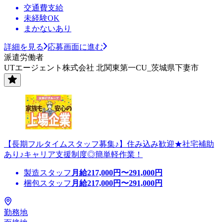
交通費支給
未経験OK
まかないあり
詳細を見る
応募画面に進む
派遣労働者
UTエージェント株式会社 北関東第一CU_茨城県下妻市
【長期フルタイムスタッフ募集♪】住み込み歓迎★社宅補助
あり♪キャリア支援制度◎簡単軽作業！
製造スタッフ
月給
217,000
円〜
291,000
円
梱包スタッフ
月給
217,000
円〜
291,000
円
勤務地