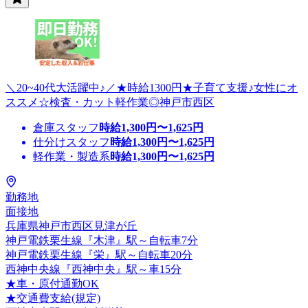
＼20~40代大活躍中♪／★時給1300円★子育て支援♪女性にオ
ススメ☆検査・カット軽作業◎神戸市西区
倉庫スタッフ
時給
1,300
円〜
1,625
円
仕分けスタッフ
時給
1,300
円〜
1,625
円
軽作業・製造系
時給
1,300
円〜
1,625
円
勤務地
面接地
兵庫県神戸市西区見津が丘
神戸電鉄栗生線『木津』駅～自転車7分
神戸電鉄栗生線『栄』駅～自転車20分
西神中央線『西神中央』駅～車15分
★車・原付通勤OK
★交通費支給(規定)