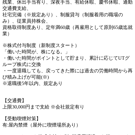
残業、休出手当有り、深夜手当、有給休暇、慶弔休暇、通勤
交通費支給、
社宅完備（※規定あり）、制服貸与（制服着用の職場の
み）、従業員持株会、
資格取得制度あり、定年満60歳（再雇用として原則65歳迄就
業）
※株式付与制度（新制度スタート）
「働いた時間が、株になる。」
・働いた時間がポイントとして貯まり、累計に応じてUTグ
ループ株式に交換
・一度退職しても、戻ってきた際には過去の労働時間から再
び積み上げが可能(※)
※退職後5年以内、規定あり
【交通費】
上限30,000円まで支給 ※会社規定有り
【受動喫煙対策】
有:屋内禁煙（屋外に喫煙場所あり）