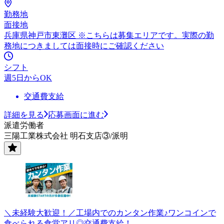
勤務地
面接地
兵庫県神戸市東灘区 ※こちらは募集エリアです。実際の勤
務地につきましては面接時にご確認ください
シフト
週5日からOK
交通費支給
詳細を見る
応募画面に進む
派遣労働者
三陽工業株式会社 明石支店③/派明
＼未経験大歓迎！／工場内でのカンタン作業♪ワンコインで
食べられる食堂アリ◎交通費支給！