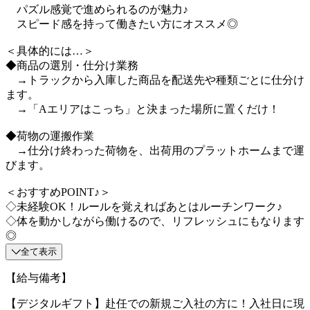
パズル感覚で進められるのが魅力♪
スピード感を持って働きたい方にオススメ◎
＜具体的には…＞
◆商品の選別・仕分け業務
→トラックから入庫した商品を配送先や種類ごとに仕分け
ます。
→「Aエリアはこっち」と決まった場所に置くだけ！
◆荷物の運搬作業
→仕分け終わった荷物を、出荷用のプラットホームまで運
びます。
＜おすすめPOINT♪＞
◇未経験OK！ルールを覚えればあとはルーチンワーク♪
◇体を動かしながら働けるので、リフレッシュにもなります
◎
全て表示
【給与備考】
【デジタルギフト】赴任での新規ご入社の方に！入社日に現