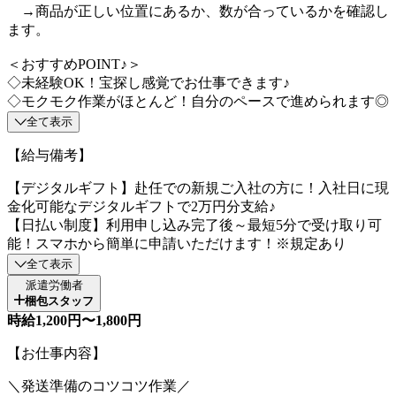
→商品が正しい位置にあるか、数が合っているかを確認し
ます。
＜おすすめPOINT♪＞
◇未経験OK！宝探し感覚でお仕事できます♪
◇モクモク作業がほとんど！自分のペースで進められます◎
全て表示
【給与備考】
【デジタルギフト】赴任での新規ご入社の方に！入社日に現
金化可能なデジタルギフトで2万円分支給♪
【日払い制度】利用申し込み完了後～最短5分で受け取り可
能！スマホから簡単に申請いただけます！※規定あり
全て表示
派遣労働者
梱包スタッフ
時給1,200円〜1,800円
【お仕事内容】
＼発送準備のコツコツ作業／