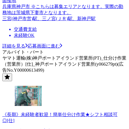
面接地
兵庫県神戸市 ※こちらは募集エリアとなります。実際の勤
務地は茨城県下妻市となります。
三宮(神戸市営)駅、三ノ宮(ＪＲ)駅、新神戸駅
交通費支給
未経験OK
詳細を見る
応募画面に進む
アルバイト・パート
ヤマト運輸(株)神戸ポートアイランド営業所(PT)_仕分け作業
（営業所）[仕]_神戸ポートアイランド営業所(y066279pt)(広
告No.Y00000613499)
《長期》未経験者歓迎！簡単仕分け作業★シフト相談可
◎[仕]