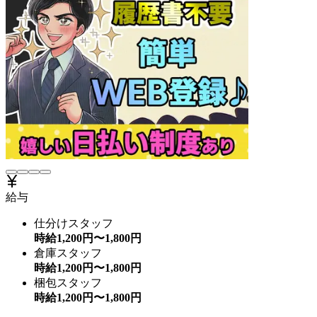
給与
仕分けスタッフ
時給
1,200
円〜
1,800
円
倉庫スタッフ
時給
1,200
円〜
1,800
円
梱包スタッフ
時給
1,200
円〜
1,800
円