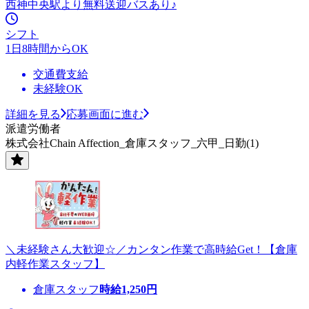
西神中央駅より無料送迎バスあり♪
シフト
1日8時間からOK
交通費支給
未経験OK
詳細を見る
応募画面に進む
派遣労働者
株式会社Chain Affection_倉庫スタッフ_六甲_日勤(1)
＼未経験さん大歓迎☆／カンタン作業で高時給Get！【倉庫
内軽作業スタッフ】
倉庫スタッフ
時給
1,250
円