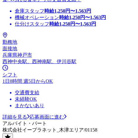
倉庫スタッフ
時給
1,250
円〜
1,563
円
機械オペレーション
時給
1,250
円〜
1,563
円
仕分けスタッフ
時給
1,250
円〜
1,563
円
勤務地
面接地
兵庫県神戸市
西神中央駅、西神南駅、伊川谷駅
シフト
1日8時間 週5日からOK
交通費支給
未経験OK
まかないあり
詳細を見る
応募画面に進む
アルバイト・パート
株式会社イープラネット_木津エリア/01158