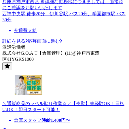
兵庫県神戸市西区 ※詳細な勤務地につきましては、面接時
にご確認をお願いいたします
西神中央駅 徒歩20分、伊川谷駅 バス20分、学園都市駅 バス
30分
交通費支給
詳細を見る
応募画面に進む
派遣労働者
株式会社G.O.A.T【倉庫管理】(11)@神戸市東灘
区/HYGKS1000
＼通販商品のラベル貼り作業☆／【夜勤】未経験OK！日払
いOK！即日スタート可能！
倉庫スタッフ
時給
1,400
円〜