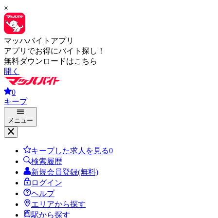
×
マッハバイトアプリ
アプリでお得にバイト探し！
無料ダウンロードはこちら
開く
0
キープ
メニュー
キープした求人を見る
0
検索履歴
新規会員登録(無料)
ログイン
ヘルプ
エリアから探す
駅から探す