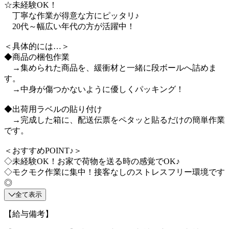
☆未経験OK！
丁寧な作業が得意な方にピッタリ♪
20代～幅広い年代の方が活躍中！
＜具体的には…＞
◆商品の梱包作業
→集められた商品を、緩衝材と一緒に段ボールへ詰めま
す。
→中身が傷つかないように優しくパッキング！
◆出荷用ラベルの貼り付け
→完成した箱に、配送伝票をペタッと貼るだけの簡単作業
です。
＜おすすめPOINT♪＞
◇未経験OK！お家で荷物を送る時の感覚でOK♪
◇モクモク作業に集中！接客なしのストレスフリー環境です
◎
全て表示
【給与備考】