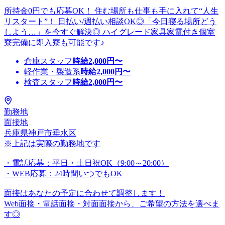
所持金0円でも応募OK！ 住む場所も仕事も手に入れて“人生
リスタート”！ 日払い/週払い相談OK◎「今日寝る場所どう
しよう…」を今すぐ解決◎ ハイグレード家具家電付き個室
寮完備に即入寮も可能です♪
倉庫スタッフ
時給
2,000
円〜
軽作業・製造系
時給
2,000
円〜
検査スタッフ
時給
2,000
円〜
勤務地
面接地
兵庫県神戸市垂水区
※上記は実際の勤務地です
・電話応募：平日・土日祝OK（9:00～20:00）
・WEB応募：24時間いつでもOK
面接はあなたの予定に合わせて調整します！
Web面接・電話面接・対面面接から、ご希望の方法を選べま
す◎