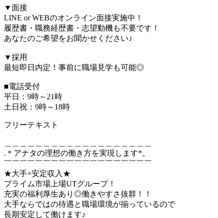
▼面接
LINE or WEBのオンライン面接実施中！
履歴書・職務経歴書・志望動機も不要です！
あなたのご希望をお聞かせください♪
▼採用
最短即日内定！事前に職場見学も可能◎
■電話受付
平日：9時～21時
土日祝：9時～18時
フリーテキスト
＿＿＿＿＿＿＿＿＿＿＿＿＿＿＿＿＿＿＿
.＊アナタの理想の働き方を実現します*。
￣￣￣￣￣￣￣￣￣￣￣￣￣￣￣￣￣￣￣
★大手×安定収入★
プライム市場上場UTグループ！
充実の福利厚生あり◎働きやすさ抜群！！
大手ならではの待遇と職場環境が揃っているので
長期安定して働けます♪