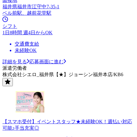
面接地
福井県福井市江守中7-35-1
ベル前駅、越前花堂駅
シフト
1日8時間 週4日からOK
交通費支給
未経験OK
詳細を見る
応募画面に進む
派遣労働者
株式会社シエロ_福井県【★】ジョーシン福井本店/KB6
【スマホ受付】イベントスタッフ★未経験OK！週払い対応
可能♪手当充実◎