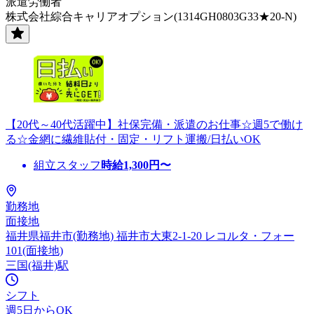
派遣労働者
株式会社綜合キャリアオプション(1314GH0803G33★20-N)
【20代～40代活躍中】社保完備・派遣のお仕事☆週5で働け
る☆金網に繊維貼付・固定・リフト運搬/日払いOK
組立スタッフ
時給
1,300
円〜
勤務地
面接地
福井県福井市(勤務地) 福井市大東2-1-20 レコルタ・フォー
101(面接地)
三国(福井)駅
シフト
週5日からOK