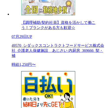
【調理補助/契約社員】資格を活かして働こ
う！ブランクがある方も歓迎☆
07月29日UP
49570_シダックスコントラクトフードサービス株式会
社_介護老人保健施設 あじさい 内厨房_369666_契・
補
時給1,250円〜