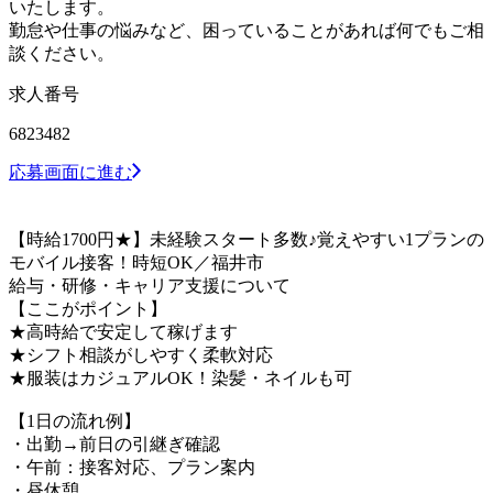
いたします。
勤怠や仕事の悩みなど、困っていることがあれば何でもご相
談ください。
求人番号
6823482
応募画面に進む
【時給1700円★】未経験スタート多数♪覚えやすい1プランの
モバイル接客！時短OK／福井市
給与・研修・キャリア支援について
【ここがポイント】
★高時給で安定して稼げます
★シフト相談がしやすく柔軟対応
★服装はカジュアルOK！染髪・ネイルも可
【1日の流れ例】
・出勤→前日の引継ぎ確認
・午前：接客対応、プラン案内
・昼休憩