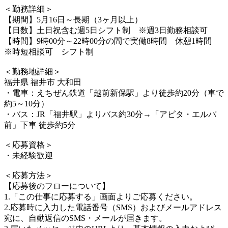
＜勤務詳細＞
【期間】5月16日～長期（3ヶ月以上）
【日数】土日祝含む週5日シフト制 ※週3日勤務相談可
【時間】9時00分～22時00分の間で実働8時間 休憩1時間
※時短相談可 シフト制
＜勤務地詳細＞
福井県 福井市 大和田
・電車：えちぜん鉄道「越前新保駅」より徒歩約20分（車で
約5～10分）
・バス：JR「福井駅」よりバス約30分→「アピタ・エルパ
前」下車 徒歩約5分
＜応募資格＞
・未経験歓迎
＜応募方法＞
【応募後のフローについて】
1.「この仕事に応募する」画面よりご応募ください。
2.応募時に入力した電話番号（SMS）およびメールアドレス
宛に、自動返信のSMS・メールが届きます。