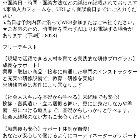
※面談日・時間・面談方法などの詳細が記載されております
4.事前入力フォームを、URLより面談前日までにご入力くだ
さい。
5.当日は予約内容に沿ってWEB参加またはご来社ください。
★ご案内のため、時間帯を問わずAIよりお電話する場合が
あります（下4桁：8058）
フリーテキスト
【現場で活躍できる人材を育てる実践的な研修プログラム】
成長をサポート!
業界・取扱い商品・接客に精通した専門のインストラクター
と充実の研修設備で、教育・研修を実施!
※研修内容は案件により異なります。
【社会人スキルを基礎から学べる】未経験でも安心!
挨拶・言葉遣い・立ち居振る舞い、更には身だしなみや準
備・身につける道具まで、基礎からしっかりと学べます。
社会人経験のない方もご安心ください!
【就業後も安心】サポート体制が自慢!
あなたが安心して働けるようにコーディネーターがサポート