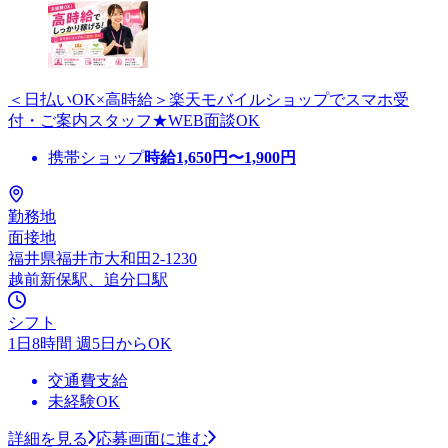
＜日払いOK×高時給＞楽天モバイルショップでスマホ受
付・ご案内スタッフ★WEB面談OK
携帯ショップ
時給
1,650
円〜
1,900
円
勤務地
面接地
福井県福井市大和田2-1230
越前新保駅、追分口駅
シフト
1日8時間 週5日からOK
交通費支給
未経験OK
詳細を見る
応募画面に進む