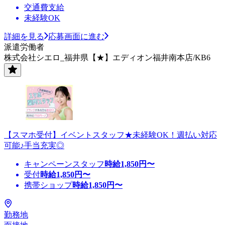
交通費支給
未経験OK
詳細を見る
応募画面に進む
派遣労働者
株式会社シエロ_福井県【★】エディオン福井南本店/KB6
【スマホ受付】イベントスタッフ★未経験OK！週払い対応
可能♪手当充実◎
キャンペーンスタッフ
時給
1,850
円〜
受付
時給
1,850
円〜
携帯ショップ
時給
1,850
円〜
勤務地