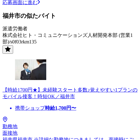
応募画面に進む
福井市の似たバイト
派遣労働者
株式会社ヒト・コミュニケーションズ人材開発本部 (営業1
部)/s0f03rkm135
【時給1700円★】未経験スタート多数♪覚えやすい1プランの
モバイル接客！時短OK／福井市
携帯ショップ
時給
1,700
円〜
勤務地
面接地
福井県福井市 ※詳細な勤務地につきましては、面接時にご