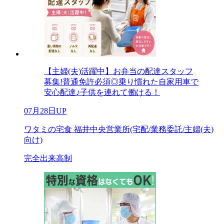
【主婦(夫)活躍中】お弁当の配達スタッフ
募集!普通免許必須◎乗り慣れた自家用車で
安心配達♪子供を連れて働ける！
07月28日UP
ワタミの宅食 福井中央営業所(宅配/業務委託/主婦(夫)
向け)
完全出来高制