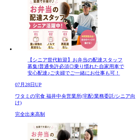
【シニア世代歓迎】お弁当の配達スタッフ
募集!普通免許必須◎乗り慣れた自家用車で
安心配達♪ご夫婦でご一緒にお仕事も可！
07月28日UP
ワタミの宅食 福井中央営業所(宅配/業務委託/シニア向
け)
完全出来高制