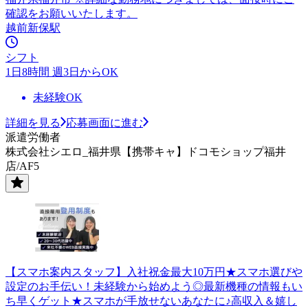
確認をお願いいたします。
越前新保駅
シフト
1日8時間 週3日からOK
未経験OK
詳細を見る
応募画面に進む
派遣労働者
株式会社シエロ_福井県【携帯キャ】ドコモショップ福井
店/AF5
【スマホ案内スタッフ】入社祝金最大10万円★スマホ選びや
設定のお手伝い！未経験から始めよう◎最新機種の情報もい
ち早くゲット★スマホが手放せないあなたに♪高収入＆嬉し