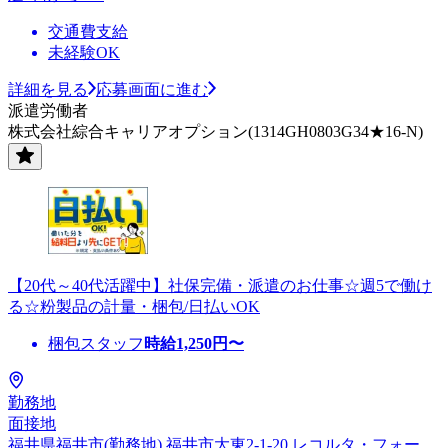
交通費支給
未経験OK
詳細を見る
応募画面に進む
派遣労働者
株式会社綜合キャリアオプション(1314GH0803G34★16-N)
【20代～40代活躍中】社保完備・派遣のお仕事☆週5で働け
る☆粉製品の計量・梱包/日払いOK
梱包スタッフ
時給
1,250
円〜
勤務地
面接地
福井県福井市(勤務地) 福井市大東2-1-20 レコルタ・フォー