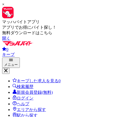
×
マッハバイトアプリ
アプリでお得にバイト探し！
無料ダウンロードはこちら
開く
0
キープ
メニュー
キープした求人を見る
0
検索履歴
新規会員登録(無料)
ログイン
ヘルプ
エリアから探す
駅から探す