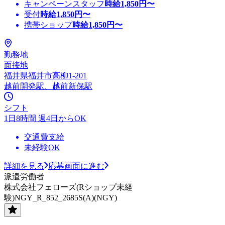
キャンペーンスタッフ
時給
1,850
円〜
受付
時給
1,850
円〜
携帯ショップ
時給
1,850
円〜
勤務地
面接地
福井県福井市高柳1-201
越前開発駅、越前新保駅
シフト
1日8時間 週4日からOK
交通費支給
未経験OK
詳細を見る
応募画面に進む
派遣労働者
株式会社フェローズ(Rショップ未経
験)NGY_R_852_2685S(A)(NGY)