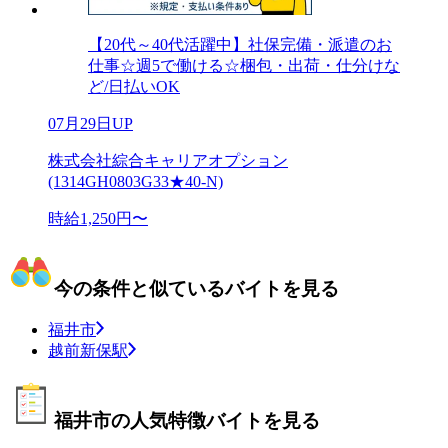
【20代～40代活躍中】社保完備・派遣のお
仕事☆週5で働ける☆梱包・出荷・仕分けな
ど/日払いOK
07月29日UP
株式会社綜合キャリアオプション
(1314GH0803G33★40-N)
時給1,250円〜
今の条件と似ているバイトを見る
福井市
越前新保駅
福井市の人気特徴バイトを見る