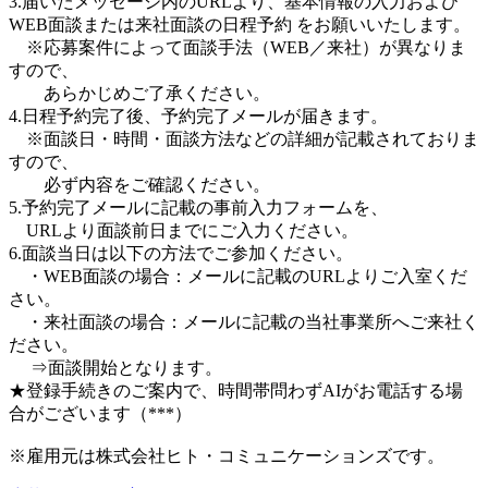
3.届いたメッセージ内のURLより、基本情報の入力および
WEB面談または来社面談の日程予約 をお願いいたします。
※応募案件によって面談手法（WEB／来社）が異なりま
すので、
あらかじめご了承ください。
4.日程予約完了後、予約完了メールが届きます。
※面談日・時間・面談方法などの詳細が記載されておりま
すので、
必ず内容をご確認ください。
5.予約完了メールに記載の事前入力フォームを、
URLより面談前日までにご入力ください。
6.面談当日は以下の方法でご参加ください。
・WEB面談の場合：メールに記載のURLよりご入室くだ
さい。
・来社面談の場合：メールに記載の当社事業所へご来社く
ださい。
⇒面談開始となります。
★登録手続きのご案内で、時間帯問わずAIがお電話する場
合がございます（***）
※雇用元は株式会社ヒト・コミュニケーションズです。