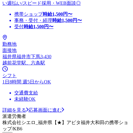
い週払い/スピード採用・WEB面談◎
携帯ショップ
時給
1,500
円〜
事務・受付・経理
時給
1,500
円〜
受付
時給
1,500
円〜
勤務地
面接地
福井県福井市下馬3-430
越前花堂駅、六条駅
シフト
1日8時間 週5日からOK
交通費支給
未経験OK
詳細を見る
応募画面に進む
派遣労働者
株式会社シエロ_福井県【★】アピタ福井大和田の携帯ショ
ップ/KB6