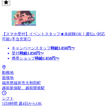
【スマホ受付】イベントスタッフ★未経験OK！週払い対応
可能♪手当充実◎
キャンペーンスタッフ
時給
1,850
円〜
受付
時給
1,850
円〜
携帯ショップ
時給
1,850
円〜
勤務地
面接地
福井県福井市大和田町
越前新保駅、越前開発駅
シフト
1日8時間 週4日からOK