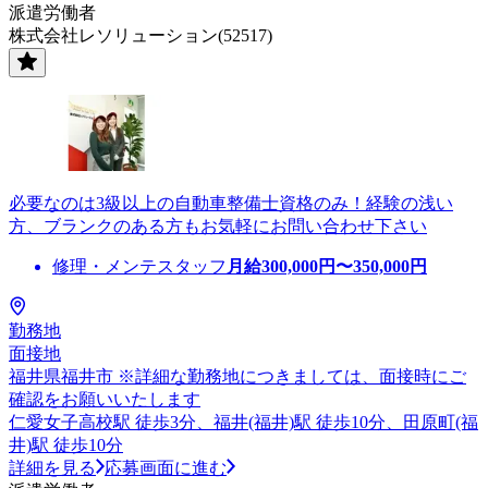
派遣労働者
株式会社レソリューション(52517)
必要なのは3級以上の自動車整備士資格のみ！経験の浅い
方、ブランクのある方もお気軽にお問い合わせ下さい
修理・メンテスタッフ
月給
300,000
円〜
350,000
円
勤務地
面接地
福井県福井市 ※詳細な勤務地につきましては、面接時にご
確認をお願いいたします
仁愛女子高校駅 徒歩3分、福井(福井)駅 徒歩10分、田原町(福
井)駅 徒歩10分
詳細を見る
応募画面に進む