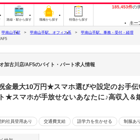
185,453件
の
す
路線・駅から探す
職種から探す
特徴から探す
キー
甲南山手駅
甲南山手駅、オフィス系
甲南山手駅、事務・受付・経理
AF5
オ加古川店/AF5のバイト・パート求人情報
祝金最大10万円★スマホ選びや設定のお手
ト★スマホが手放せないあなたに♪高収入＆嬉
契約社員登用あり
交通費支給
語学力を生かせる
制服あ