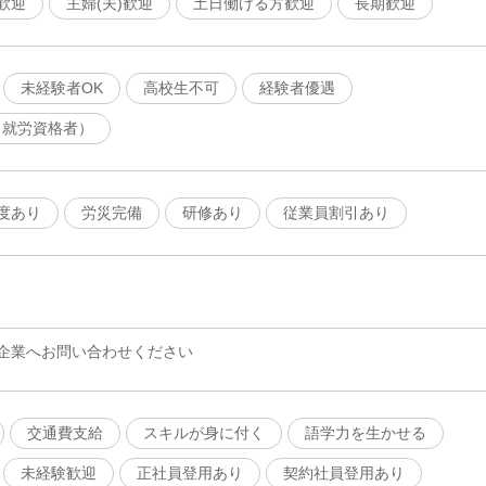
歓迎
主婦(夫)歓迎
土日働ける方歓迎
長期歓迎
未経験者OK
高校生不可
経験者優遇
（就労資格者）
度あり
労災完備
研修あり
従業員割引あり
企業へお問い合わせください
交通費支給
スキルが身に付く
語学力を生かせる
未経験歓迎
正社員登用あり
契約社員登用あり