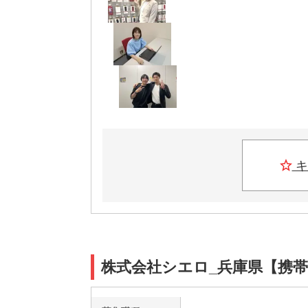
キ
株式会社シエロ_兵庫県【携帯