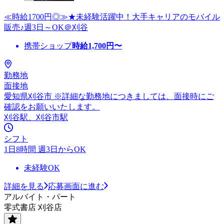
≪時給1700円◎≫★未経験活躍中！大手キャリアのモバイル
販売♪週3日～OK＠刈谷
携帯ショップ
時給
1,700
円〜
勤務地
面接地
愛知県刈谷市 ※詳細な勤務地につきましては、面接時にご
確認をお願いいたします。
刈谷駅、刈谷市駅
シフト
1日8時間 週3日からOK
未経験OK
詳細を見る
応募画面に進む
アルバイト・パート
零式書店 刈谷店