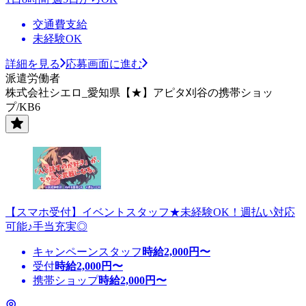
交通費支給
未経験OK
詳細を見る
応募画面に進む
派遣労働者
株式会社シエロ_愛知県【★】アピタ刈谷の携帯ショッ
プ/KB6
【スマホ受付】イベントスタッフ★未経験OK！週払い対応
可能♪手当充実◎
キャンペーンスタッフ
時給
2,000
円〜
受付
時給
2,000
円〜
携帯ショップ
時給
2,000
円〜