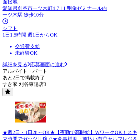
面接地
愛知県刈谷市一ツ木町4-7-11 明倫ゼミナール内
一ツ木駅 徒歩10分
シフト
1日1.5時間 週1日からOK
交通費支給
未経験OK
詳細を見る
応募画面に進む
アルバイト・パート
あと2日で掲載終了
すき家 刈谷東陽店3
★週2日・1日2h～OK★【夜勤で高時給】WワークOK！スキ
マ時間でガッツリ稼ぐ★食事補助・前払い有◎セルフレジ＆