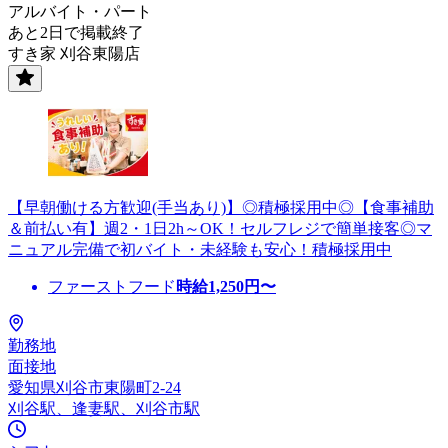
アルバイト・パート
あと2日で掲載終了
すき家 刈谷東陽店
【早朝働ける方歓迎(手当あり)】◎積極採用中◎【食事補助
＆前払い有】週2・1日2h～OK！セルフレジで簡単接客◎マ
ニュアル完備で初バイト・未経験も安心！積極採用中
ファーストフード
時給
1,250
円〜
勤務地
面接地
愛知県刈谷市東陽町2-24
刈谷駅、逢妻駅、刈谷市駅