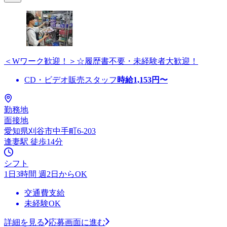
＜Wワーク歓迎！＞☆履歴書不要・未経験者大歓迎！
CD・ビデオ販売スタッフ
時給
1,153
円〜
勤務地
面接地
愛知県刈谷市中手町6-203
逢妻駅 徒歩14分
シフト
1日3時間 週2日からOK
交通費支給
未経験OK
詳細を見る
応募画面に進む