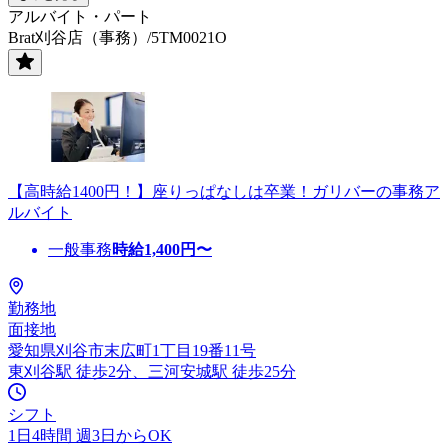
アルバイト・パート
Brat刈谷店（事務）/5TM0021O
【高時給1400円！】座りっぱなしは卒業！ガリバーの事務ア
ルバイト
一般事務
時給
1,400
円〜
勤務地
面接地
愛知県刈谷市末広町1丁目19番11号
東刈谷駅 徒歩2分、三河安城駅 徒歩25分
シフト
1日4時間 週3日からOK