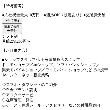
【給与備考】
●入社祝金最大10万円 ●週払OK（規定あり）●交通費支給
全て表示
派遣労働者
受付
シフト制
月給273,200円〜
【お仕事内容】
■ショップスタッフ/大手家電量販店スタッフ
ドコモショップ／auショップ／ソフトバンクショップ／
楽天モバイルショップ／ワイモバイルショップなどでの携帯
やインターネット販売業務
◇スマホ・タブレットのご紹介
◇料金プランの説明
◇アフターサービス
◇在庫管理・発注
◇ケース・保護シール・アクセサリーなどの付属品案内