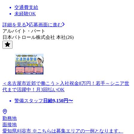
交通費支給
未経験OK
詳細を見る
応募画面に進む
アルバイト・パート
日本パトロール株式会社 本社(26)
＜名古屋市近郊で働こう＞入社祝金8万円！若手～シニア世
代まで活躍中！月3回払いOK
警備スタッフ
日給
9,150
円〜
勤務地
面接地
愛知県刈谷市 ※こちらは募集エリアの一例となります。