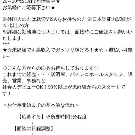
20～30代STAFFが活躍中★
お気軽にご応募下さい★
※外国人の方は就労VISAをお持ちの方 ※日本語能力試験が
Ｎ2以上の方
※詳細な勤務地につきましては、面接時にご確認をお願いい
たします。
***
★☆未経験でも高収入でガッツリ稼げる！★☆～週払い可能
♪～
◇こんな方からの応募お待ちしております◇
これまでの経歴・・・居酒屋、パチンコホールスタッフ、販
売、営業、事務など
社会人デビューOK！90％以上が未経験からのスタートで
す！
＜お仕事開始までの基本的な流れ＞
【応募する】※所要時間1分程度
↓
【面談の日程調整】
↓