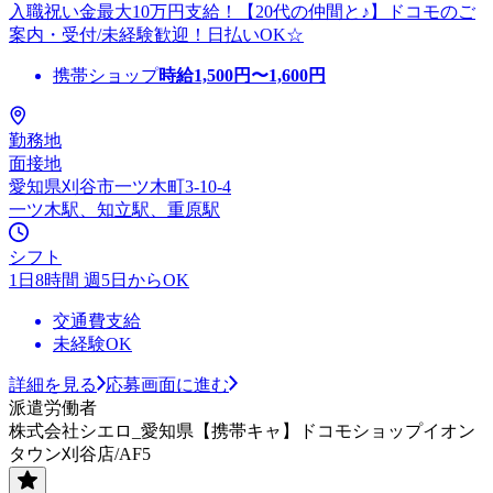
入職祝い金最大10万円支給！【20代の仲間と♪】ドコモのご
案内・受付/未経験歓迎！日払いOK☆
携帯ショップ
時給
1,500
円〜
1,600
円
勤務地
面接地
愛知県刈谷市一ツ木町3-10-4
一ツ木駅、知立駅、重原駅
シフト
1日8時間 週5日からOK
交通費支給
未経験OK
詳細を見る
応募画面に進む
派遣労働者
株式会社シエロ_愛知県【携帯キャ】ドコモショップイオン
タウン刈谷店/AF5