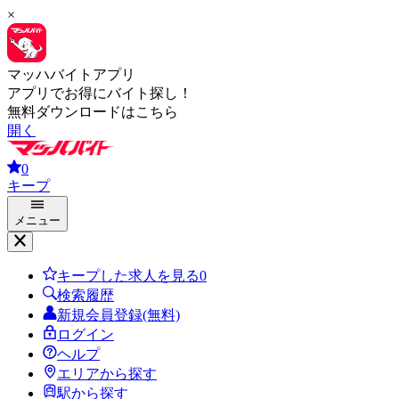
×
マッハバイトアプリ
アプリでお得にバイト探し！
無料ダウンロードはこちら
開く
0
キープ
メニュー
キープした求人を見る
0
検索履歴
新規会員登録(無料)
ログイン
ヘルプ
エリアから探す
駅から探す