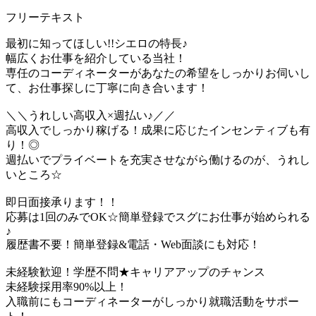
フリーテキスト
最初に知ってほしい!!シエロの特長♪
幅広くお仕事を紹介している当社！
専任のコーディネーターがあなたの希望をしっかりお伺いし
て、お仕事探しに丁寧に向き合います！
＼＼うれしい高収入×週払い♪／／
高収入でしっかり稼げる！成果に応じたインセンティブも有
り！◎
週払いでプライベートを充実させながら働けるのが、うれし
いところ☆
即日面接承ります！！
応募は1回のみでOK☆簡単登録でスグにお仕事が始められる
♪
履歴書不要！簡単登録&電話・Web面談にも対応！
未経験歓迎！学歴不問★キャリアアップのチャンス
未経験採用率90%以上！
入職前にもコーディネーターがしっかり就職活動をサポー