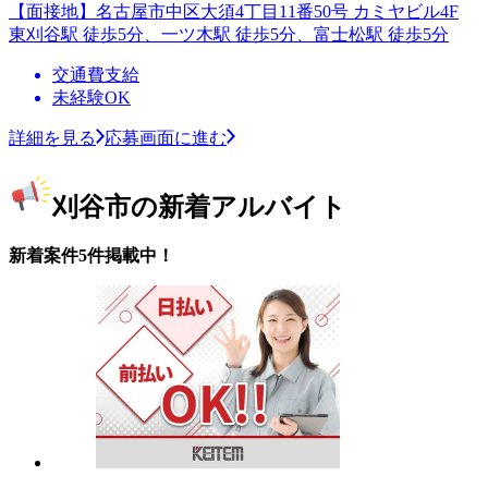
【面接地】名古屋市中区大須4丁目11番50号 カミヤビル4F
東刈谷駅 徒歩5分、一ツ木駅 徒歩5分、富士松駅 徒歩5分
交通費支給
未経験OK
詳細を見る
応募画面に進む
刈谷市の新着アルバイト
新着案件5件掲載中！