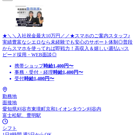
★＼＼入社祝金最大10万円／／★スマホのご案内スタッフ♪
実績豊富なシエロなら未経験でも安心のサポート体制◎普段
からスマホを使ってれば即戦力！高収入＆嬉しい週払い/ス
ピード採用・WEB面談◎
携帯ショップ
時給
1,400
円〜
事務・受付・経理
時給
1,400
円〜
受付
時給
1,400
円〜
勤務地
面接地
愛知県刈谷市東境町京和1イオンタウン刈谷内
富士松駅、豊明駅
シフト
1日8時間 週5日からOK