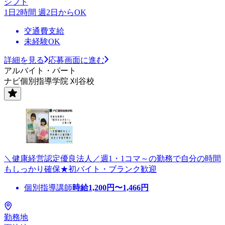
シフト
1日2時間 週2日からOK
交通費支給
未経験OK
詳細を見る
応募画面に進む
アルバイト・パート
ナビ個別指導学院 刈谷校
＼健康経営認定優良法人／週1・1コマ～の勤務で自分の時間
もしっかり確保★初バイト・ブランク歓迎
個別指導講師
時給
1,200
円〜
1,466
円
勤務地