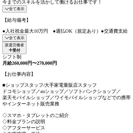
今までのスキルを活かして働けるお仕事です！
全て表示
【給与備考】
●入社祝金最大10万円 ●週払OK（規定あり）●交通費支給
全て表示
派遣労働者
受付
シフト制
月給260,000円〜270,000円
【お仕事内容】
■ショップスタッフ/大手家電量販店スタッフ
ドコモショップ／auショップ／ソフトバンクショップ／
楽天モバイルショップ／ワイモバイルショップなどでの携帯
やインターネット販売業務
◇スマホ・タブレットのご紹介
◇料金プランの説明
◇アフターサービス