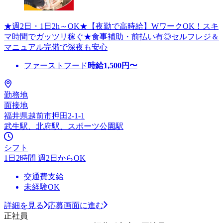
★週2日・1日2h～OK★【夜勤で高時給】WワークOK！スキ
マ時間でガッツリ稼ぐ★食事補助・前払い有◎セルフレジ＆
マニュアル完備で深夜も安心
ファーストフード
時給
1,500
円〜
勤務地
面接地
福井県越前市押田2-1-1
武生駅、北府駅、スポーツ公園駅
シフト
1日2時間 週2日からOK
交通費支給
未経験OK
詳細を見る
応募画面に進む
正社員