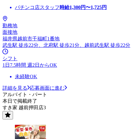
パチンコ店スタッフ
時給
1,300
円〜
1,725
円
勤務地
面接地
福井県越前市千福町1番地
武生駅 徒歩22分、北府駅 徒歩21分、越前武生駅 徒歩22分
シフト
1日7.5時間 週2日からOK
未経験OK
詳細を見る
応募画面に進む
アルバイト・パート
本日で掲載終了
すき家 越前押田店3