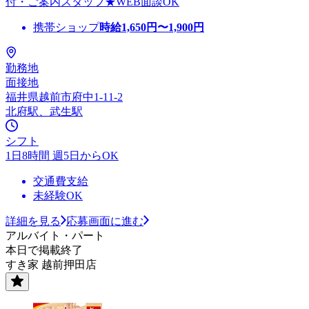
付・ご案内スタッフ★WEB面談OK
携帯ショップ
時給
1,650
円〜
1,900
円
勤務地
面接地
福井県越前市府中1-11-2
北府駅、武生駅
シフト
1日8時間 週5日からOK
交通費支給
未経験OK
詳細を見る
応募画面に進む
アルバイト・パート
本日で掲載終了
すき家 越前押田店