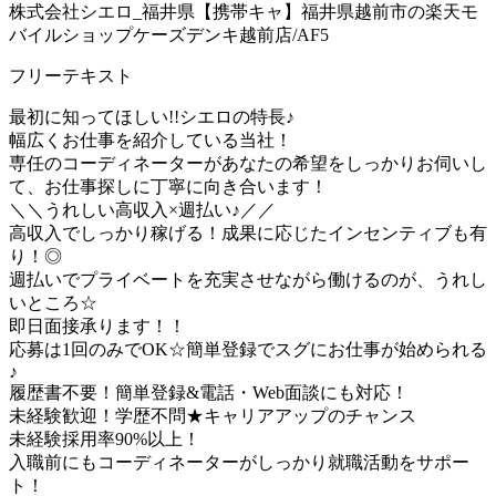
株式会社シエロ_福井県【携帯キャ】福井県越前市の楽天モ
バイルショップケーズデンキ越前店/AF5
フリーテキスト
最初に知ってほしい!!シエロの特長♪
幅広くお仕事を紹介している当社！
専任のコーディネーターがあなたの希望をしっかりお伺いし
て、お仕事探しに丁寧に向き合います！
＼＼うれしい高収入×週払い♪／／
高収入でしっかり稼げる！成果に応じたインセンティブも有
り！◎
週払いでプライベートを充実させながら働けるのが、うれし
いところ☆
即日面接承ります！！
応募は1回のみでOK☆簡単登録でスグにお仕事が始められる
♪
履歴書不要！簡単登録&電話・Web面談にも対応！
未経験歓迎！学歴不問★キャリアアップのチャンス
未経験採用率90%以上！
入職前にもコーディネーターがしっかり就職活動をサポー
ト！