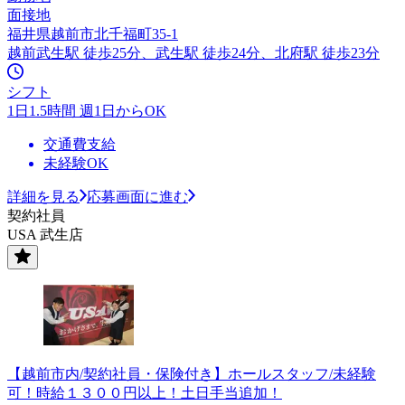
面接地
福井県越前市北千福町35-1
越前武生駅 徒歩25分、武生駅 徒歩24分、北府駅 徒歩23分
シフト
1日1.5時間 週1日からOK
交通費支給
未経験OK
詳細を見る
応募画面に進む
契約社員
USA 武生店
【越前市内/契約社員・保険付き】ホールスタッフ/未経験
可！時給１３００円以上！土日手当追加！