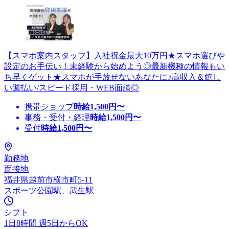
【スマホ案内スタッフ】入社祝金最大10万円★スマホ選びや
設定のお手伝い！未経験から始めよう◎最新機種の情報もい
ち早くゲット★スマホが手放せないあなたに♪高収入＆嬉し
い週払い/スピード採用・WEB面談◎
携帯ショップ
時給
1,500
円〜
事務・受付・経理
時給
1,500
円〜
受付
時給
1,500
円〜
勤務地
面接地
福井県越前市横市町5-11
スポーツ公園駅、武生駅
シフト
1日8時間 週5日からOK