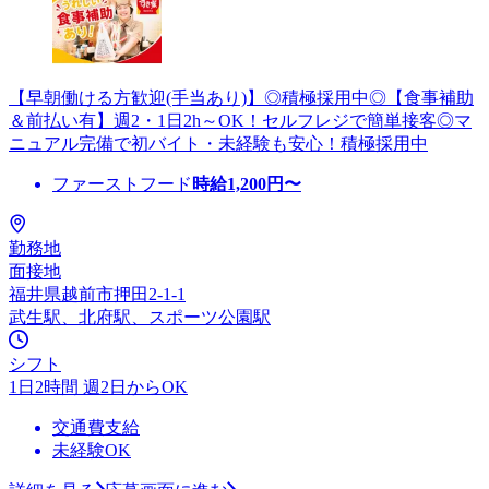
【早朝働ける方歓迎(手当あり)】◎積極採用中◎【食事補助
＆前払い有】週2・1日2h～OK！セルフレジで簡単接客◎マ
ニュアル完備で初バイト・未経験も安心！積極採用中
ファーストフード
時給
1,200
円〜
勤務地
面接地
福井県越前市押田2-1-1
武生駅、北府駅、スポーツ公園駅
シフト
1日2時間 週2日からOK
交通費支給
未経験OK