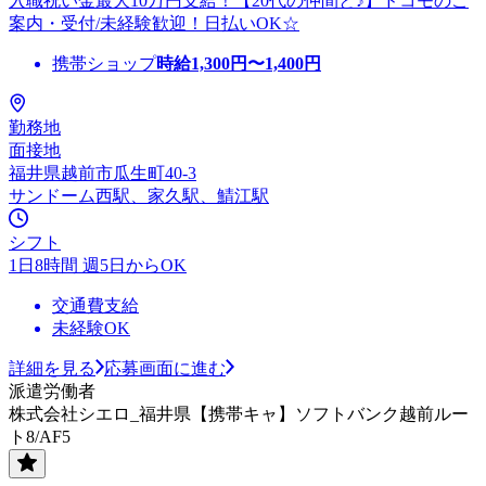
入職祝い金最大10万円支給！【20代の仲間と♪】ドコモのご
案内・受付/未経験歓迎！日払いOK☆
携帯ショップ
時給
1,300
円〜
1,400
円
勤務地
面接地
福井県越前市瓜生町40-3
サンドーム西駅、家久駅、鯖江駅
シフト
1日8時間 週5日からOK
交通費支給
未経験OK
詳細を見る
応募画面に進む
派遣労働者
株式会社シエロ_福井県【携帯キャ】ソフトバンク越前ルー
ト8/AF5