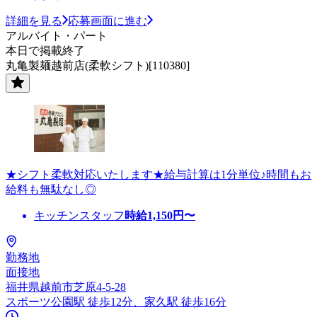
詳細を見る
応募画面に進む
アルバイト・パート
本日で掲載終了
丸亀製麺越前店(柔軟シフト)[110380]
★シフト柔軟対応いたします★給与計算は1分単位♪時間もお
給料も無駄なし◎
キッチンスタッフ
時給
1,150
円〜
勤務地
面接地
福井県越前市芝原4-5-28
スポーツ公園駅 徒歩12分、家久駅 徒歩16分