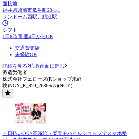
面接地
福井県越前市瓜生町23-1-1
サンドーム西駅、鯖江駅
シフト
1日8時間 週4日からOK
交通費支給
未経験OK
詳細を見る
応募画面に進む
派遣労働者
株式会社フェローズ(Rショップ未経
験)NGY_R_859_2686S(A)(NGY)
＜日払いOK×高時給＞楽天モバイルショップでスマホ受