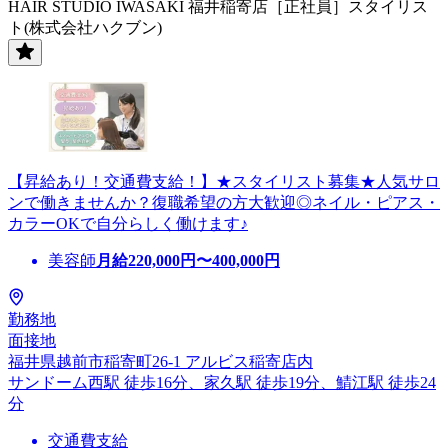
HAIR STUDIO IWASAKI 福井稲寄店［正社員］スタイリス
ト(株式会社ハクブン)
【昇給あり！交通費支給！】★スタイリスト募集★人気サロ
ンで働きませんか？復職希望の方大歓迎◎ネイル・ピアス・
カラーOKで自分らしく働けます♪
美容師
月給
220,000
円〜
400,000
円
勤務地
面接地
福井県越前市稲寄町26-1 アルビス稲寄店内
サンドーム西駅 徒歩16分、家久駅 徒歩19分、鯖江駅 徒歩24
分
交通費支給