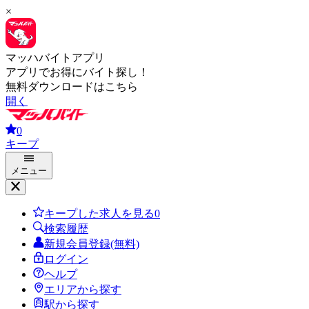
×
マッハバイトアプリ
アプリでお得にバイト探し！
無料ダウンロードはこちら
開く
0
キープ
メニュー
キープした求人を見る
0
検索履歴
新規会員登録(無料)
ログイン
ヘルプ
エリアから探す
駅から探す