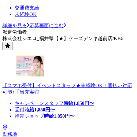
交通費支給
未経験OK
詳細を見る
応募画面に進む
派遣労働者
株式会社シエロ_福井県【★】ケーズデンキ越前店/KB6
【スマホ受付】イベントスタッフ★未経験OK！週払い対応
可能♪手当充実◎
キャンペーンスタッフ
時給
1,850
円〜
受付
時給
1,850
円〜
携帯ショップ
時給
1,850
円〜
勤務地