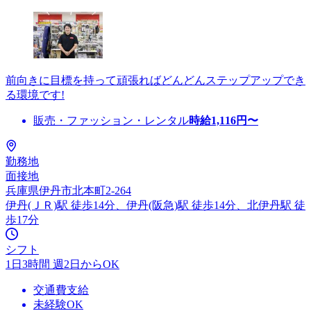
前向きに目標を持って頑張ればどんどんステップアップでき
る環境です!
販売・ファッション・レンタル
時給
1,116
円〜
勤務地
面接地
兵庫県伊丹市北本町2-264
伊丹(ＪＲ)駅 徒歩14分、伊丹(阪急)駅 徒歩14分、北伊丹駅 徒
歩17分
シフト
1日3時間 週2日からOK
交通費支給
未経験OK