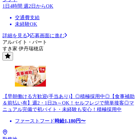
1日4時間 週2日からOK
交通費支給
未経験OK
詳細を見る
応募画面に進む
アルバイト・パート
すき家 伊丹瑞穂店
【早朝働ける方歓迎(手当あり)】◎積極採用中◎【食事補助
＆前払い有】週2・1日2h～OK！セルフレジで簡単接客◎マ
ニュアル完備で初バイト・未経験も安心！積極採用中
ファーストフード
時給
1,180
円〜