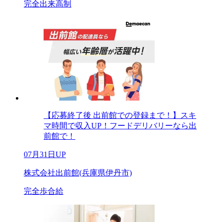
完全出来高制
【応募終了後 出前館での登録まで！】スキ
マ時間で収入UP！フードデリバリーなら出
前館で！
07月31日UP
株式会社出前館(兵庫県伊丹市)
完全歩合給