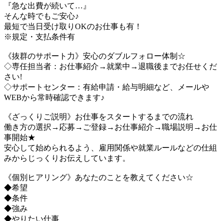
『急な出費が続いて…』
そんな時でもご安心♪
最短で当日受け取りOKのお仕事も有！
※規定・支払条件有
《抜群のサポート力》安心のダブルフォロー体制☆
◇専任担当者：お仕事紹介→就業中→退職後までお任せくだ
さい!
◇サポートセンター：有給申請・給与明細など、メールや
WEBから常時確認できます♪
《ざっくりご説明》お仕事をスタートするまでの流れ
働き方の選択→応募→ご登録→お仕事紹介→職場説明→お仕
事開始★
安心して始められるよう、雇用関係や就業ルールなどの仕組
みからじっくりお伝えしています。
《個別ヒアリング》あなたのことを教えてください☆
◆希望
◆条件
◆強み
◆やりたい仕事