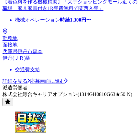
【着色料を作る機械補助】『大手ショッピングモール近くの
職場！家具家電付き1R寮費無料で関西入寮』
機械オペレーション
時給
1,300
円〜
勤務地
面接地
兵庫県伊丹市森本
伊丹(ＪＲ)駅
交通費支給
詳細を見る
応募画面に進む
派遣労働者
株式会社綜合キャリアオプション(1314GH0810G63★50-N)