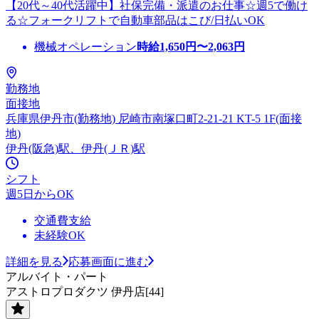
【20代～40代活躍中】社保完備・派遣のお仕事☆週5で働け
る☆フォークリフトで自動車部品はこび/日払いOK
機械オペレーション
時給
1,650
円〜
2,063
円
勤務地
面接地
兵庫県伊丹市(勤務地) 尼崎市南塚口町2-21-21 KT-5 1F(面接
地)
伊丹(阪急)駅、伊丹(ＪＲ)駅
シフト
週5日からOK
交通費支給
未経験OK
詳細を見る
応募画面に進む
アルバイト・パート
アストロプロダクツ 伊丹店[44]