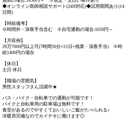
通勤の場合:1650円～ ※規定・支払い条件あり
◆オンライン医師相談サポート(24H対応)◆試用期間あり(14
日間)
【時給備考】
※時間外・深夜手当含む ※自宅通勤の場合:1650円～
【月収例】
29万7000円以上可(7時間50分×21日+残業・深夜手当) ※時
給1400円の場合
【休日】
土日 休日
【職場の雰囲気】
男性スタッフさん活躍中★
バス・バイク・自転車での通勤が可能です！
バイクと自転車用の駐車場は無料です！
食堂があるのでやすくておいしいご飯がたべられる♪
冷暖房完備なのでカイテキに働けます◎