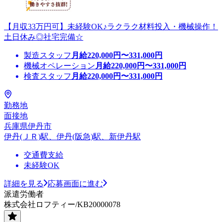
【月収33万円可】未経験OK♪ラクラク材料投入・機械操作！
土日休み◎社宅完備☆
製造スタッフ
月給
220,000
円〜
331,000
円
機械オペレーション
月給
220,000
円〜
331,000
円
検査スタッフ
月給
220,000
円〜
331,000
円
勤務地
面接地
兵庫県伊丹市
伊丹(ＪＲ)駅、伊丹(阪急)駅、新伊丹駅
交通費支給
未経験OK
詳細を見る
応募画面に進む
派遣労働者
株式会社ロフティー/KB20000078