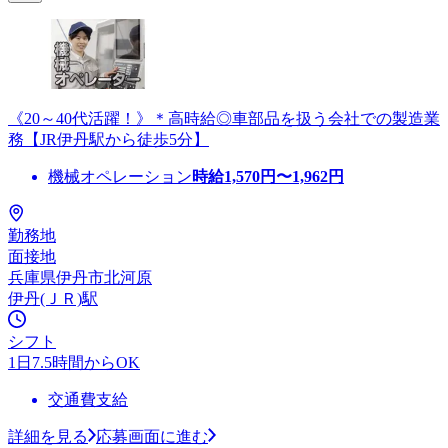
《20～40代活躍！》＊高時給◎車部品を扱う会社での製造業
務【JR伊丹駅から徒歩5分】
機械オペレーション
時給
1,570
円〜
1,962
円
勤務地
面接地
兵庫県伊丹市北河原
伊丹(ＪＲ)駅
シフト
1日7.5時間からOK
交通費支給
詳細を見る
応募画面に進む