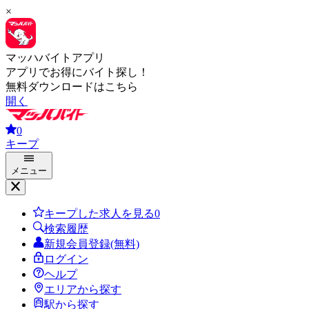
×
マッハバイトアプリ
アプリでお得にバイト探し！
無料ダウンロードはこちら
開く
0
キープ
メニュー
キープした求人を見る
0
検索履歴
新規会員登録(無料)
ログイン
ヘルプ
エリアから探す
駅から探す