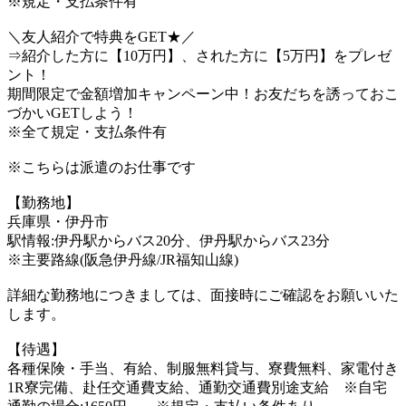
※規定・支払条件有
＼友人紹介で特典をGET★／
⇒紹介した方に【10万円】、された方に【5万円】をプレゼ
ント！
期間限定で金額増加キャンペーン中！お友だちを誘っておこ
づかいGETしよう！
※全て規定・支払条件有
※こちらは派遣のお仕事です
【勤務地】
兵庫県・伊丹市
駅情報:伊丹駅からバス20分、伊丹駅からバス23分
※主要路線(阪急伊丹線/JR福知山線)
詳細な勤務地につきましては、面接時にご確認をお願いいた
します。
【待遇】
各種保険・手当、有給、制服無料貸与、寮費無料、家電付き
1R寮完備、赴任交通費支給、通勤交通費別途支給 ※自宅