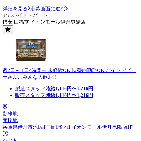
詳細を見る
応募画面に進む
アルバイト・パート
柿安 口福堂 イオンモール伊丹昆陽店
週2日～ 1日4時間～ 未経験OK 扶養内勤務OK バイトデビュ
ーさん…みんな大歓迎!!
製造スタッフ
時給
1,116
円〜
1,216
円
販売スタッフ
時給
1,116
円〜
1,216
円
勤務地
面接地
兵庫県伊丹市池尻4丁目1番地1 イオンモール伊丹昆陽店1F
シフト