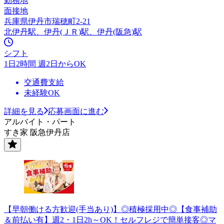
勤務地
面接地
兵庫県伊丹市瑞穂町2-21
北伊丹駅、伊丹(ＪＲ)駅、伊丹(阪急)駅
シフト
1日2時間 週2日からOK
交通費支給
未経験OK
詳細を見る
応募画面に進む
アルバイト・パート
すき家 阪急伊丹店
【早朝働ける方歓迎(手当あり)】◎積極採用中◎【食事補助
＆前払い有】週2・1日2h～OK！セルフレジで簡単接客◎マ