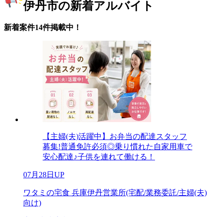
伊丹市の新着アルバイト
新着案件14件掲載中！
【主婦(夫)活躍中】お弁当の配達スタッフ
募集!普通免許必須◎乗り慣れた自家用車で
安心配達♪子供を連れて働ける！
07月28日UP
ワタミの宅食 兵庫伊丹営業所(宅配/業務委託/主婦(夫)
向け)