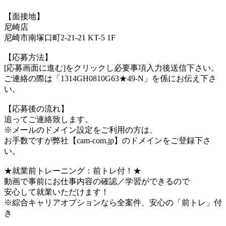
【面接地】
尼崎店
尼崎市南塚口町2-21-21 KT-5 1F
【応募方法】
[応募画面に進む]をクリックし必要事項入力後送信下さい。
ご連絡の際は「1314GH0810G63★49-N」を係にお伝え下さ
い。
【応募後の流れ】
追ってご連絡致します。
※メールのドメイン設定をご利用の方は、
お手数ですが弊社【cam-com.jp】のドメインをご登録下さ
い。
★就業前トレーニング：前トレ付！★
動画で事前にお仕事内容の確認／学習ができるので
安心して就業いただけます！
※綜合キャリアオプションなら全案件、安心の「前トレ」付
き