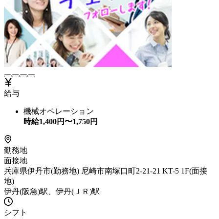
給与
機械オペレーション
時給
1,400
円〜
1,750
円
勤務地
面接地
兵庫県伊丹市(勤務地) 尼崎市南塚口町2-21-21 KT-5 1F(面接
地)
伊丹(阪急)駅、伊丹(ＪＲ)駅
シフト