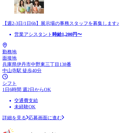
【週2-3日/1日6h】展示場の事務スタッフを募集します♪
営業アシスタント
時給
1,200
円〜
勤務地
面接地
兵庫県伊丹市中野東三丁目138番
中山寺駅 徒歩40分
シフト
1日6時間 週2日からOK
交通費支給
未経験OK
詳細を見る
応募画面に進む