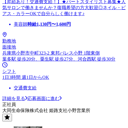
【昇給あり！交通費支給！】★パートスタイリスト募集★人
気サロンで働きませんか？復職希望の方大歓迎◎ネイル・ピ
アス・カラーOKで自分らしく働けます♪
美容師
時給
1,130
円〜
1,600
円
勤務地
面接地
兵庫県小野市中町323-2 東邦パレス小野 1階東側
葉多駅 徒歩20分、粟生駅 徒歩27分、河合西駅 徒歩30分
シフト
1日3時間 週1日からOK
交通費支給
詳細を見る
応募画面に進む
正社員
大同生命保険株式会社 姫路支社小野営業所