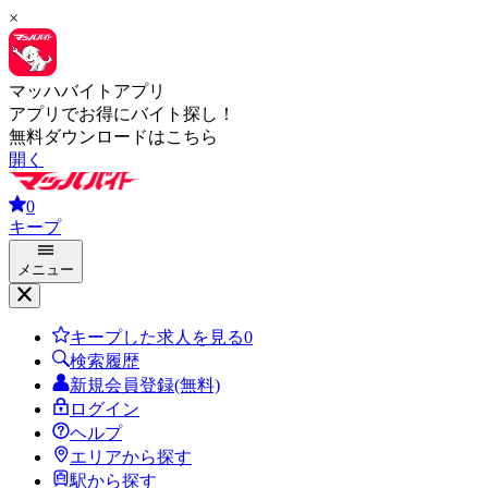
×
マッハバイトアプリ
アプリでお得にバイト探し！
無料ダウンロードはこちら
開く
0
キープ
メニュー
キープした求人を見る
0
検索履歴
新規会員登録(無料)
ログイン
ヘルプ
エリアから探す
駅から探す