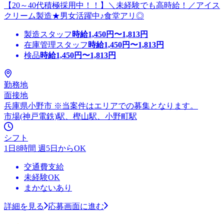
【20～40代積極採用中！！】＼未経験でも高時給！／アイス
クリーム製造★男女活躍中♪食堂アリ◎
製造スタッフ
時給
1,450
円〜
1,813
円
在庫管理スタッフ
時給
1,450
円〜
1,813
円
検品
時給
1,450
円〜
1,813
円
勤務地
面接地
兵庫県小野市 ※当案件はエリアでの募集となります。
市場(神戸電鉄)駅、樫山駅、小野町駅
シフト
1日8時間 週5日からOK
交通費支給
未経験OK
まかないあり
詳細を見る
応募画面に進む