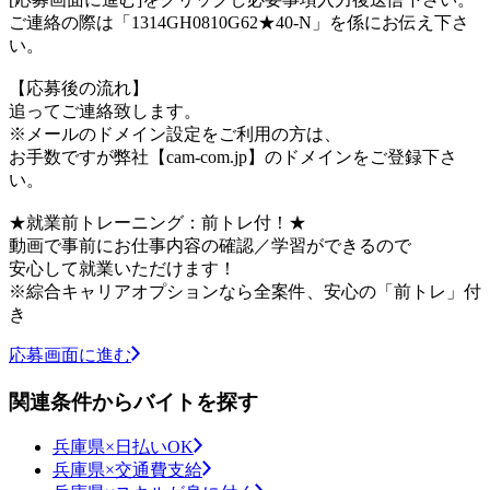
ご連絡の際は「1314GH0810G62★40-N」を係にお伝え下さ
い。
【応募後の流れ】
追ってご連絡致します。
※メールのドメイン設定をご利用の方は、
お手数ですが弊社【cam-com.jp】のドメインをご登録下さ
い。
★就業前トレーニング：前トレ付！★
動画で事前にお仕事内容の確認／学習ができるので
安心して就業いただけます！
※綜合キャリアオプションなら全案件、安心の「前トレ」付
き
応募画面に進む
関連条件からバイトを探す
兵庫県×日払いOK
兵庫県×交通費支給