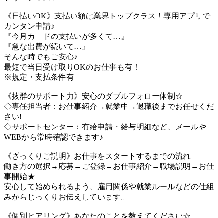
《日払いOK》支払い額は業界トップクラス！専用アプリで
カンタン申請♪
『今月カードの支払いが多くて…』
『急な出費が続いて…』
そんな時でもご安心♪
最短で当日受け取りOKのお仕事も有！
※規定・支払条件有
《抜群のサポート力》安心のダブルフォロー体制☆
◇専任担当者：お仕事紹介→就業中→退職後までお任せくだ
さい!
◇サポートセンター：有給申請・給与明細など、メールや
WEBから常時確認できます♪
《ざっくりご説明》お仕事をスタートするまでの流れ
働き方の選択→応募→ご登録→お仕事紹介→職場説明→お仕
事開始★
安心して始められるよう、雇用関係や就業ルールなどの仕組
みからじっくりお伝えしています。
《個別ヒアリング》あなたのことを教えてください☆