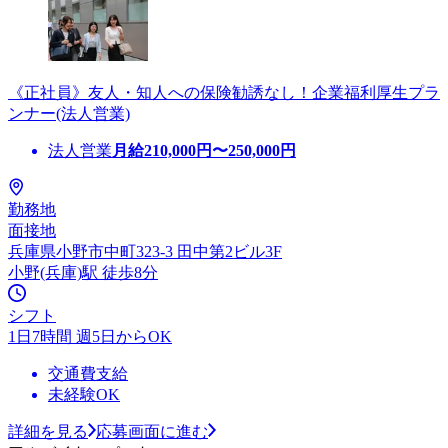
《正社員》友人・知人への保険勧誘なし！企業福利厚生プラ
ンナー(法人営業)
法人営業
月給
210,000
円〜
250,000
円
勤務地
面接地
兵庫県小野市中町323-3 田中第2ビル3F
小野(兵庫)駅 徒歩8分
シフト
1日7時間 週5日からOK
交通費支給
未経験OK
詳細を見る
応募画面に進む