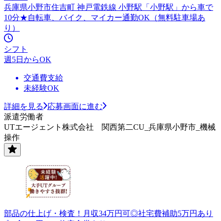
兵庫県小野市住吉町 神戸電鉄線 小野駅「小野駅」から車で
10分★自転車、バイク、マイカー通勤OK（無料駐車場あ
り）
シフト
週5日からOK
交通費支給
未経験OK
詳細を見る
応募画面に進む
派遣労働者
UTエージェント株式会社 関西第二CU_兵庫県小野市_機械
操作
部品の仕上げ・検査！月収34万円可◎社宅費補助5万円あり