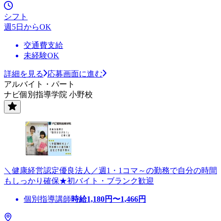
シフト
週5日からOK
交通費支給
未経験OK
詳細を見る
応募画面に進む
アルバイト・パート
ナビ個別指導学院 小野校
＼健康経営認定優良法人／週1・1コマ～の勤務で自分の時間
もしっかり確保★初バイト・ブランク歓迎
個別指導講師
時給
1,180
円〜
1,466
円