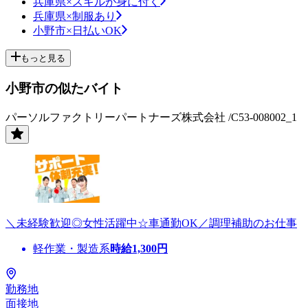
兵庫県×スキルが身に付く
兵庫県×制服あり
小野市×日払いOK
もっと見る
小野市の似たバイト
パーソルファクトリーパートナーズ株式会社 /C53-008002_1
＼未経験歓迎◎女性活躍中☆車通勤OK／調理補助のお仕事
軽作業・製造系
時給
1,300
円
勤務地
面接地