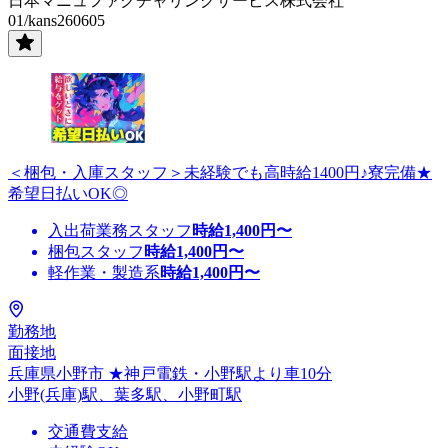
日本マニュファクチャリングサービス株式会社
01/kans260605
＜梱包・入庫スタッフ＞未経験でも高時給1400円♪寮完備★
希望日払いOK◎
入出荷業務スタッフ
時給
1,400
円〜
梱包スタッフ
時給
1,400
円〜
軽作業・製造系
時給
1,400
円〜
勤務地
面接地
兵庫県小野市 ★神戸電鉄・小野駅より車10分
小野(兵庫)駅、葉多駅、小野町駅
交通費支給