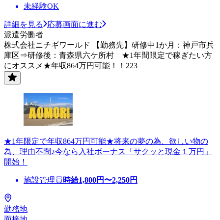
未経験OK
詳細を見る
応募画面に進む
派遣労働者
株式会社ニチギワールド 【勤務先】研修中1か月：神戸市兵
庫区⇒研修後：青森県六ケ所村 ★1年間限定で稼ぎたい方
にオススメ★年収864万円可能！！223
★1年限定で年収864万円可能★将来の夢の為、欲しい物の
為、理由不問♪今なら入社ボーナス「サクッと現金１万円」
開始！
施設管理員
時給
1,800
円〜
2,250
円
勤務地
面接地