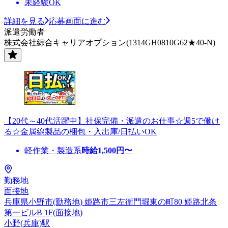
未経験OK
詳細を見る
応募画面に進む
派遣労働者
株式会社綜合キャリアオプション(1314GH0810G62★40-N)
【20代～40代活躍中】社保完備・派遣のお仕事☆週5で働け
る☆金属線製品の梱包・入出庫/日払いOK
軽作業・製造系
時給
1,500
円〜
勤務地
面接地
兵庫県小野市(勤務地) 姫路市三左衛門堀東の町80 姫路北条
第一ビルB 1F(面接地)
小野(兵庫)駅