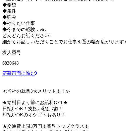
◆希望
◆条件
◆強み
◆やりたい仕事
◆今までの経験…etc.
どんどんお話ください!
細かくお話しいただくことでお仕事を選ぶ幅が広がります♪
求人番号
6830648
応募画面に進む
≪当社の就業3大メリット！！≫
★給料日より前にお給料GET★
日払いOK！支払い額は7割！
即払いOKのオシゴトもあり！
★交通費上限3万円！業界トップクラス！