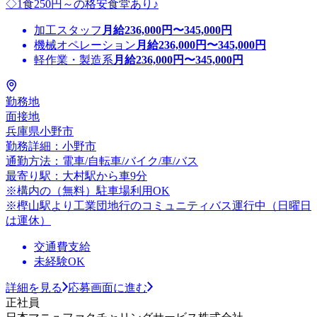
◇1食250円～の格安食堂あり♪
加工スタッフ
月給
236,000
円〜
345,000
円
機械オペレーション
月給
236,000
円〜
345,000
円
軽作業・製造系
月給
236,000
円〜
345,000
円
勤務地
面接地
兵庫県小野市
勤務詳細：小野市
通勤方法：電車/自転車/バイク/車/バス
最寄り駅：大村駅から車9分
※構内の（無料）駐車場利用OK
※樫山駅より工業団地行のコミュニティバス運行中（日曜日
は運休）
交通費支給
未経験OK
詳細を見る
応募画面に進む
正社員