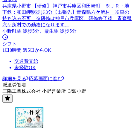
兵庫県小野市 【研修】 神戸市兵庫区和田崎町 ※ＪＲ・地
下鉄：和田岬駅徒歩3分【出張先】青森県六ケ所村 ※車の
持ち込み不可 ※研修は神戸市兵庫区、研修終了後、青森県
六ケ所村での勤務になります。
小野町駅 徒歩5分、粟生駅 徒歩5分
シフト
1日8時間 週5日からOK
交通費支給
未経験OK
詳細を見る
応募画面に進む
派遣労働者
三陽工業株式会社 小野営業所_3/派小野