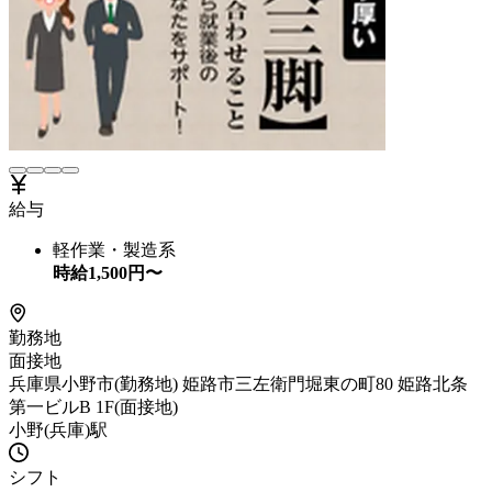
給与
軽作業・製造系
時給
1,500
円〜
勤務地
面接地
兵庫県小野市(勤務地) 姫路市三左衛門堀東の町80 姫路北条
第一ビルB 1F(面接地)
小野(兵庫)駅
シフト