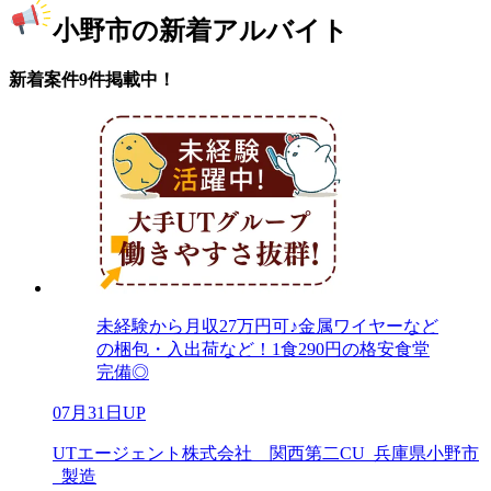
小野市の新着アルバイト
新着案件9件掲載中！
未経験から月収27万円可♪金属ワイヤーなど
の梱包・入出荷など！1食290円の格安食堂
完備◎
07月31日UP
UTエージェント株式会社 関西第二CU_兵庫県小野市
_製造