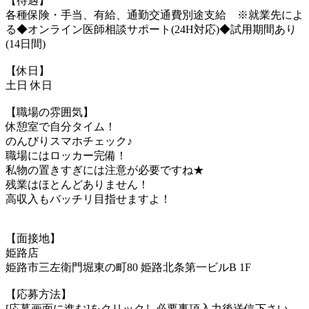
【待遇】
各種保険・手当、有給、通勤交通費別途支給 ※就業先によ
る◆オンライン医師相談サポート(24H対応)◆試用期間あり
(14日間)
【休日】
土日 休日
【職場の雰囲気】
休憩室で自分タイム！
のんびりスマホチェック♪
職場にはロッカー完備！
私物の置きすぎには注意が必要ですね★
残業はほとんどありません！
高収入もバッチリ目指せますよ！
【面接地】
姫路店
姫路市三左衛門堀東の町80 姫路北条第一ビルB 1F
【応募方法】
[応募画面に進む]をクリックし必要事項入力後送信下さい。