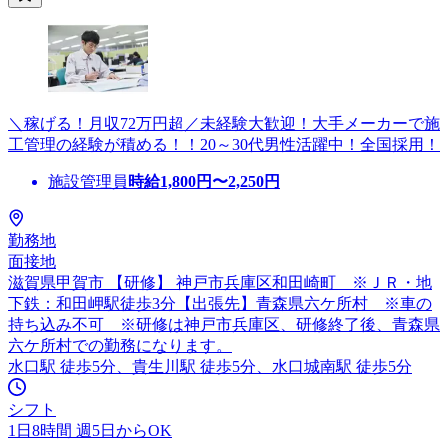
＼稼げる！月収72万円超／未経験大歓迎！大手メーカーで施
工管理の経験が積める！！20～30代男性活躍中！全国採用！
施設管理員
時給
1,800
円〜
2,250
円
勤務地
面接地
滋賀県甲賀市 【研修】 神戸市兵庫区和田崎町 ※ＪＲ・地
下鉄：和田岬駅徒歩3分【出張先】青森県六ケ所村 ※車の
持ち込み不可 ※研修は神戸市兵庫区、研修終了後、青森県
六ケ所村での勤務になります。
水口駅 徒歩5分、貴生川駅 徒歩5分、水口城南駅 徒歩5分
シフト
1日8時間 週5日からOK