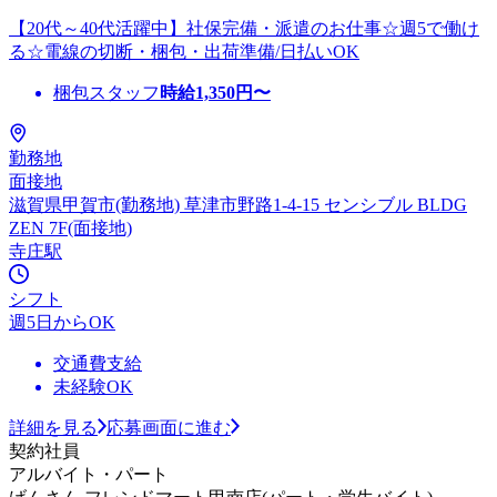
【20代～40代活躍中】社保完備・派遣のお仕事☆週5で働け
る☆電線の切断・梱包・出荷準備/日払いOK
梱包スタッフ
時給
1,350
円〜
勤務地
面接地
滋賀県甲賀市(勤務地) 草津市野路1-4-15 センシブル BLDG
ZEN 7F(面接地)
寺庄駅
シフト
週5日からOK
交通費支給
未経験OK
詳細を見る
応募画面に進む
契約社員
アルバイト・パート