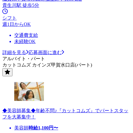
貴生川駅 徒歩5分
シフト
週1日からOK
交通費支給
未経験OK
詳細を見る
応募画面に進む
アルバイト・パート
カットコムズ カインズ甲賀水口店(パート)
◆美容師募集◆年齢不問♪『カットコムズ』でパートスタッ
フを大募集中！
美容師
時給
1,100
円〜