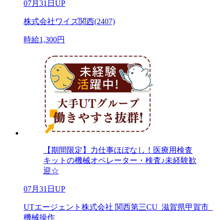
07月31日UP
株式会社ワイズ関西(2407)
時給1,300円
【期間限定】力仕事ほぼなし！医療用検査
キットの機械オペレーター・検査♪未経験歓
迎☆
07月31日UP
UTエージェント株式会社 関西第三CU_滋賀県甲賀市_
機械操作