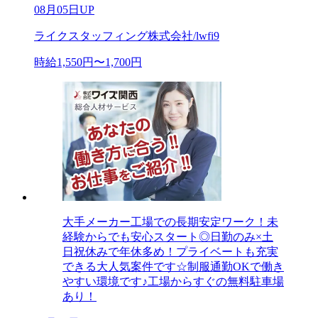
08月05日UP
ライクスタッフィング株式会社/lwfi9
時給1,550円〜1,700円
大手メーカー工場での長期安定ワーク！未
経験からでも安心スタート◎日勤のみ×土
日祝休みで年休多め！プライベートも充実
できる大人気案件です☆制服通勤OKで働き
やすい環境です♪工場からすぐの無料駐車場
あり！