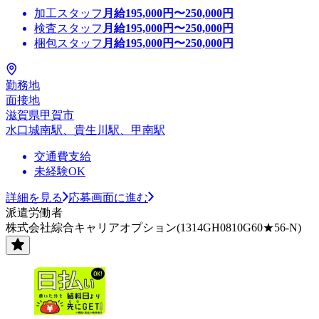
加工スタッフ
月給
195,000
円〜
250,000
円
検査スタッフ
月給
195,000
円〜
250,000
円
梱包スタッフ
月給
195,000
円〜
250,000
円
勤務地
面接地
滋賀県甲賀市
水口城南駅、貴生川駅、甲南駅
交通費支給
未経験OK
詳細を見る
応募画面に進む
派遣労働者
株式会社綜合キャリアオプション(1314GH0810G60★56-N)