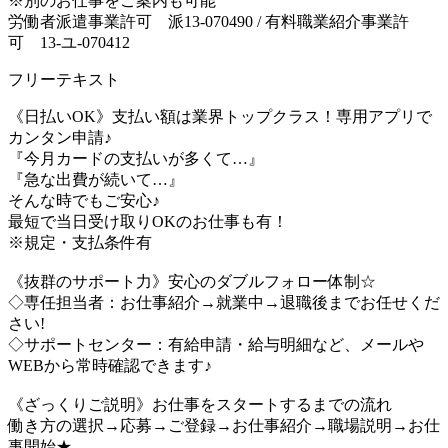
※別のお仕事をご案内も可能
労働者派遣事業許可 派13-070490 / 有料職業紹介事業許
可 13-ユ-070412
フリーテキスト
《日払いOK》支払い額は業界トップクラス！専用アプリで
カンタン申請♪
『今月カードの支払いが多くて…』
『急な出費が続いて…』
そんな時でもご安心♪
最短で当日受け取りOKのお仕事も有！
※規定・支払条件有
《抜群のサポート力》安心のダブルフォロー体制☆
◇専任担当者：お仕事紹介→就業中→退職後までお任せくだ
さい!
◇サポートセンター：有給申請・給与明細など、メールや
WEBから常時確認できます♪
《ざっくりご説明》お仕事をスタートするまでの流れ
働き方の選択→応募→ご登録→お仕事紹介→職場説明→お仕
事開始★