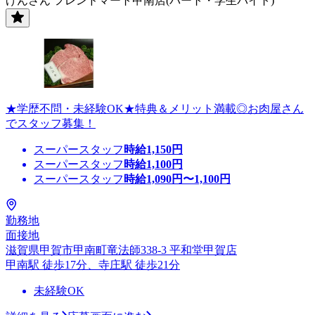
げんさん フレンドマート甲南店(パート・学生バイト)
★学歴不問・未経験OK★特典＆メリット満載◎お肉屋さん
でスタッフ募集！
スーパースタッフ
時給
1,150
円
スーパースタッフ
時給
1,100
円
スーパースタッフ
時給
1,090
円〜
1,100
円
勤務地
面接地
滋賀県甲賀市甲南町竜法師338-3 平和堂甲賀店
甲南駅 徒歩17分、寺庄駅 徒歩21分
未経験OK