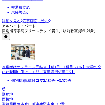
交通費支給
未経験OK
詳細を見る
応募画面に進む
アルバイト・パート
個別指導学院フリーステップ 貴生川駅前教室(学生対象)
≪選考はオンライン完結≫【週1日・1科目～OK】大学の空
いた時間に働けます◎【夏期講習短期OK】
個別指導講師
1コマ
2,180
円〜
3,570
円
勤務地
面接地
滋賀県甲賀市水口町虫生野中央53 2階