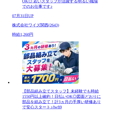
OK◎ 若いスタッフが活躍する明るい職場
でのお仕事です♪
07月31日UP
株式会社ワイズ関西(2643)
時給1,260円
【部品組み立てスタッフ】未経験でも時給
1550円以上確約！日払いOK◎図面どおりに
部品を組み立て！計3ヵ月の手厚い研修あり
で安心スタート♪/lwfi9