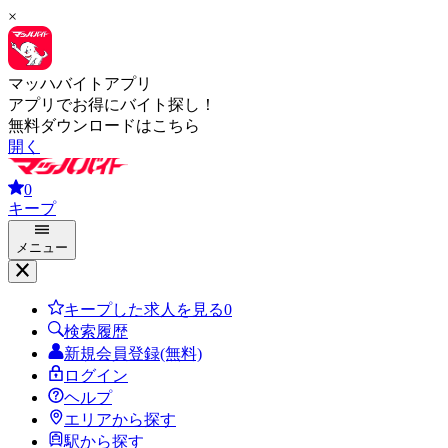
×
マッハバイトアプリ
アプリでお得にバイト探し！
無料ダウンロードはこちら
開く
0
キープ
メニュー
キープした求人を見る
0
検索履歴
新規会員登録(無料)
ログイン
ヘルプ
エリアから探す
駅から探す