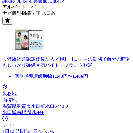
詳細を見る
応募画面に進む
アルバイト・パート
ナビ個別指導学院 水口校
＼健康経営認定優良法人／週1・1コマ～の勤務で自分の時間
もしっかり確保★初バイト・ブランク歓迎
個別指導講師
時給
1,140
円〜
1,466
円
勤務地
面接地
滋賀県甲賀市水口町水口5743-3
水口城南駅 徒歩4分
シフト
1日1.5時間 週1日からOK