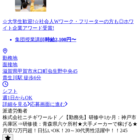
☆大学生歓迎!☆社会人Wワーク・フリーターの方も◎ホワ
イト企業アワード受賞!
集団授業講師
時給
2,100
円〜
勤務地
面接地
滋賀県甲賀市水口町虫生野中央45
貴生川駅 徒歩6分
シフト
週1日からOK
詳細を見る
応募画面に進む
派遣労働者
株式会社ニチギワールド ／【勤務先】研修中1か月：神戸市
兵庫区⇒研修後：青森県六ケ所村★大手メーカーで稼げる★
月収72万円超！日払いOK！20～30代男性活躍中！！245