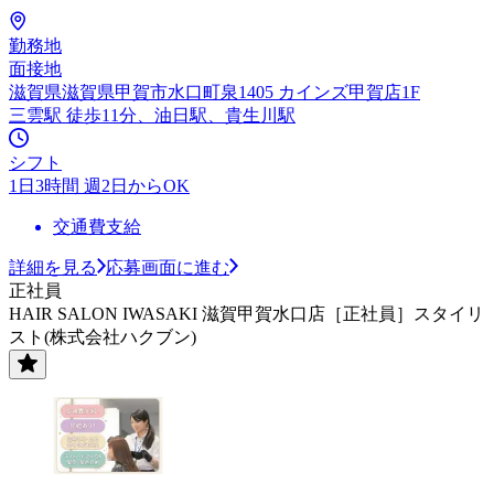
勤務地
面接地
滋賀県滋賀県甲賀市水口町泉1405 カインズ甲賀店1F
三雲駅 徒歩11分、油日駅、貴生川駅
シフト
1日3時間 週2日からOK
交通費支給
詳細を見る
応募画面に進む
正社員
HAIR SALON IWASAKI 滋賀甲賀水口店［正社員］スタイリ
スト(株式会社ハクブン)