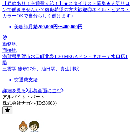
【昇給あり！交通費支給！】★スタイリスト募集★人気サロ
ンで働きませんか？復職希望の方大歓迎◎ネイル・ピアス・
カラーOKで自分らしく働けます♪
美容師
月給
200,000
円〜
400,000
円
勤務地
面接地
滋賀県甲賀市水口町北泉1-30 MEGAドン・キホーテ水口店1
階
三雲駅 徒歩27分、油日駅、貴生川駅
交通費支給
詳細を見る
応募画面に進む
アルバイト・パート
株式会社ナガハ(ID:38683）