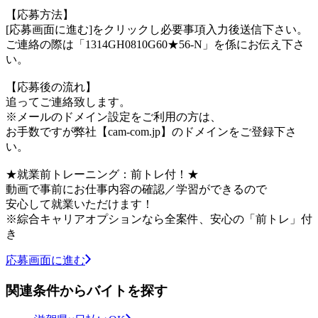
【応募方法】
[応募画面に進む]をクリックし必要事項入力後送信下さい。
ご連絡の際は「1314GH0810G60★56-N」を係にお伝え下さ
い。
【応募後の流れ】
追ってご連絡致します。
※メールのドメイン設定をご利用の方は、
お手数ですが弊社【cam-com.jp】のドメインをご登録下さ
い。
★就業前トレーニング：前トレ付！★
動画で事前にお仕事内容の確認／学習ができるので
安心して就業いただけます！
※綜合キャリアオプションなら全案件、安心の「前トレ」付
き
応募画面に進む
関連条件からバイトを探す