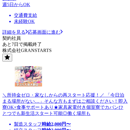
週5日からOK
交通費支給
未経験OK
詳細を見る
応募画面に進む
契約社員
あと7日で掲載終了
株式会社GRANSTARTS
＼所持金ゼロ・家なしからの再スタート応援！／ 「今日泊
まる場所がない…」そんな方もまずはご相談ください！即入
寮OK×食事サポートあり★家具家電付き個室寮でカバンひ
とつでも新生活スタート可能◎働く場所も
製造スタッフ
時給
2,000
円〜