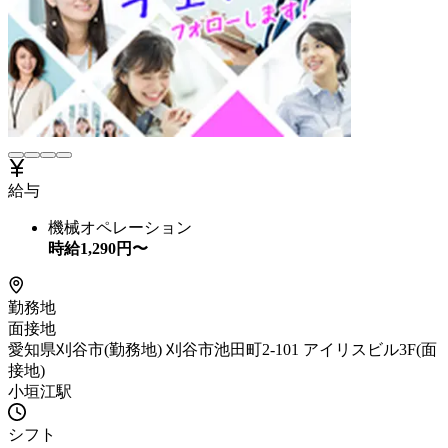
給与
機械オペレーション
時給
1,290
円〜
勤務地
面接地
愛知県刈谷市(勤務地) 刈谷市池田町2-101 アイリスビル3F(面
接地)
小垣江駅
シフト