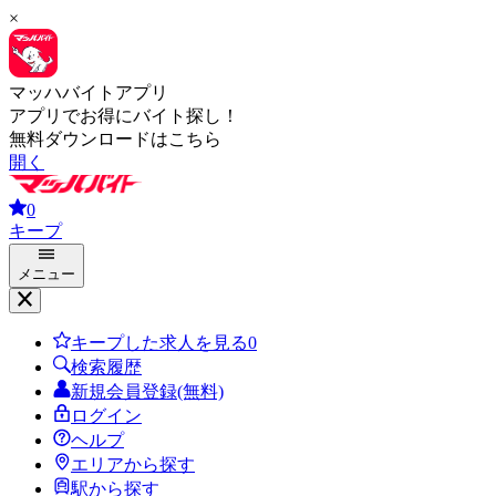
×
マッハバイトアプリ
アプリでお得にバイト探し！
無料ダウンロードはこちら
開く
0
キープ
メニュー
キープした求人を見る
0
検索履歴
新規会員登録(無料)
ログイン
ヘルプ
エリアから探す
駅から探す