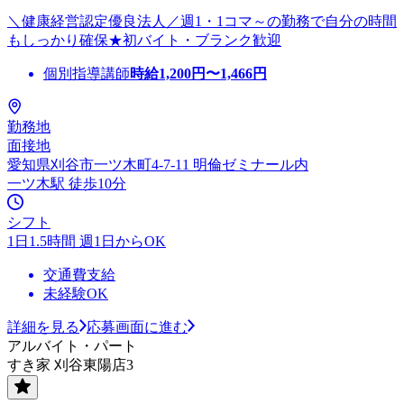
＼健康経営認定優良法人／週1・1コマ～の勤務で自分の時間
もしっかり確保★初バイト・ブランク歓迎
個別指導講師
時給
1,200
円〜
1,466
円
勤務地
面接地
愛知県刈谷市一ツ木町4-7-11 明倫ゼミナール内
一ツ木駅 徒歩10分
シフト
1日1.5時間 週1日からOK
交通費支給
未経験OK
詳細を見る
応募画面に進む
アルバイト・パート
すき家 刈谷東陽店3