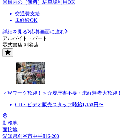
※構内の（無料）駐車場利用OK
交通費支給
未経験OK
詳細を見る
応募画面に進む
アルバイト・パート
零式書店 刈谷店
＜Wワーク歓迎！＞☆履歴書不要・未経験者大歓迎！
CD・ビデオ販売スタッフ
時給
1,153
円〜
勤務地
面接地
愛知県刈谷市中手町6-203