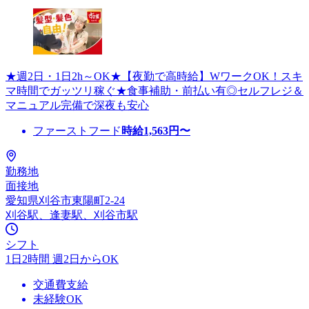
★週2日・1日2h～OK★【夜勤で高時給】WワークOK！スキ
マ時間でガッツリ稼ぐ★食事補助・前払い有◎セルフレジ＆
マニュアル完備で深夜も安心
ファーストフード
時給
1,563
円〜
勤務地
面接地
愛知県刈谷市東陽町2-24
刈谷駅、逢妻駅、刈谷市駅
シフト
1日2時間 週2日からOK
交通費支給
未経験OK