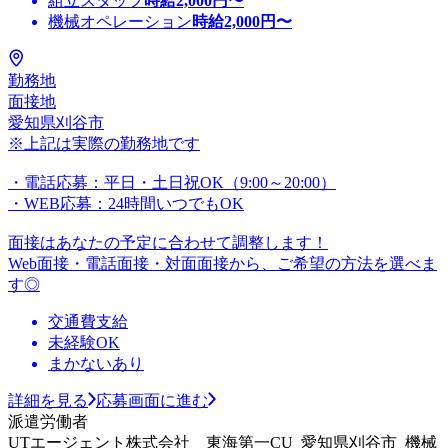
組立スタッフ
時給
2,000
円〜
機械オペレーション
時給
2,000
円〜
勤務地
面接地
愛知県刈谷市
※上記は実際の勤務地です
・電話応募：平日・土日祝OK（9:00～20:00）
・WEB応募：24時間いつでもOK
面接はあなたの予定に合わせて調整します！
Web面接・電話面接・対面面接から、ご希望の方法を選べま
す◎
交通費支給
未経験OK
まかないあり
詳細を見る
応募画面に進む
派遣労働者
UTエージェント株式会社 東海第一CU_愛知県刈谷市_機械