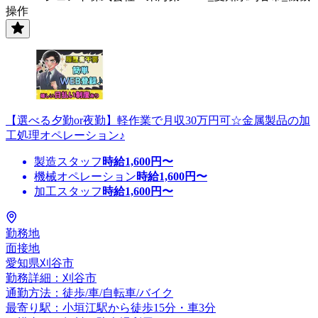
操作
【選べる夕勤or夜勤】軽作業で月収30万円可☆金属製品の加
工処理オペレーション♪
製造スタッフ
時給
1,600
円〜
機械オペレーション
時給
1,600
円〜
加工スタッフ
時給
1,600
円〜
勤務地
面接地
愛知県刈谷市
勤務詳細：刈谷市
通勤方法：徒歩/車/自転車/バイク
最寄り駅：小垣江駅から徒歩15分・車3分