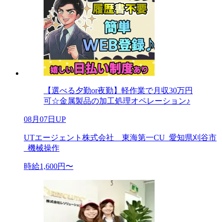
【選べる夕勤or夜勤】軽作業で月収30万円
可☆金属製品の加工処理オペレーション♪
08月07日UP
UTエージェント株式会社 東海第一CU_愛知県刈谷市
_機械操作
時給1,600円〜