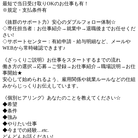
最短で当日受け取りOKのお仕事も有！
※規定・支払条件有
《抜群のサポート力》安心のダブルフォロー体制☆
◇専任担当者：お仕事紹介→就業中→退職後までお任せくだ
さい!
◇サポートセンター：有給申請・給与明細など、メールや
WEBから常時確認できます♪
《ざっくりご説明》お仕事をスタートするまでの流れ
働き方の選択→応募→ご登録→お仕事紹介→職場説明→お仕
事開始★
安心して始められるよう、雇用関係や就業ルールなどの仕組
みからじっくりお伝えしています。
《個別ヒアリング》あなたのことを教えてください☆
◆希望
◆条件
◆強み
◆やりたい仕事
◆今までの経験…etc.
どんどんお話ください!