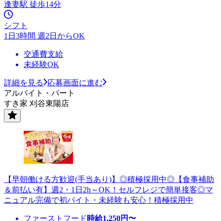
逢妻駅 徒歩14分
シフト
1日3時間 週2日からOK
交通費支給
未経験OK
詳細を見る
応募画面に進む
アルバイト・パート
すき家 刈谷東陽店
【早朝働ける方歓迎(手当あり)】◎積極採用中◎【食事補助
＆前払い有】週2・1日2h～OK！セルフレジで簡単接客◎マ
ニュアル完備で初バイト・未経験も安心！積極採用中
ファーストフード
時給
1,250
円〜