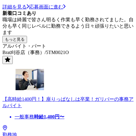
詳細を見る
応募画面に進む
新着口コミあり
職場は綺麗で皆さん明るく作業も早く勤務されてました。自
分も早く同じレベルに勤務できるよう日々頑張りたいと思い
ます
もっと見る
アルバイト・パート
Brat刈谷店（事務）/5TM0021O
【高時給1400円！】座りっぱなしは卒業！ガリバーの事務ア
ルバイト
一般事務
時給
1,400
円〜
勤務地