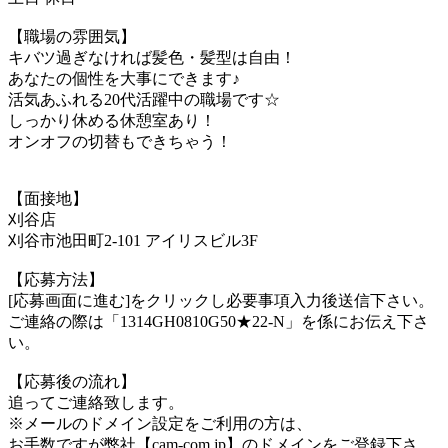
【職場の雰囲気】
キバツ過ぎなければ髪色・髪型は自由！
あなたの個性を大事にできます♪
活気あふれる20代活躍中の職場です☆
しっかり休める休憩室あり！
オンオフの切替もできちゃう！
【面接地】
刈谷店
刈谷市池田町2-101 アイリスビル3F
【応募方法】
[応募画面に進む]をクリックし必要事項入力後送信下さい。
ご連絡の際は「1314GH0810G50★22-N」を係にお伝え下さ
い。
【応募後の流れ】
追ってご連絡致します。
※メールのドメイン設定をご利用の方は、
お手数ですが弊社【cam-com.jp】のドメインをご登録下さ