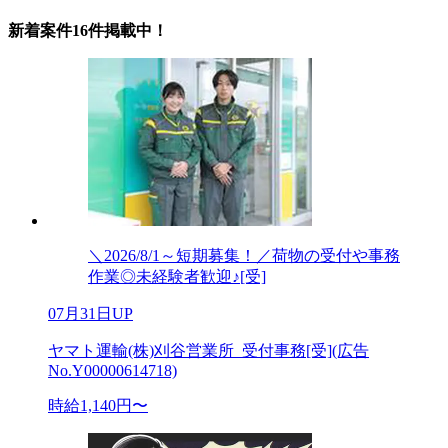
新着案件16件掲載中！
＼2026/8/1～短期募集！／荷物の受付や事務
作業◎未経験者歓迎♪[受]
07月31日UP
ヤマト運輸(株)刈谷営業所_受付事務[受](広告
No.Y00000614718)
時給1,140円〜