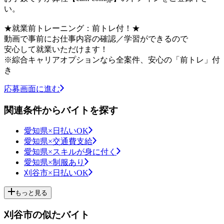
い。
★就業前トレーニング：前トレ付！★
動画で事前にお仕事内容の確認／学習ができるので
安心して就業いただけます！
※綜合キャリアオプションなら全案件、安心の「前トレ」付
き
応募画面に進む
関連条件からバイトを探す
愛知県×日払いOK
愛知県×交通費支給
愛知県×スキルが身に付く
愛知県×制服あり
刈谷市×日払いOK
もっと見る
刈谷市の似たバイト