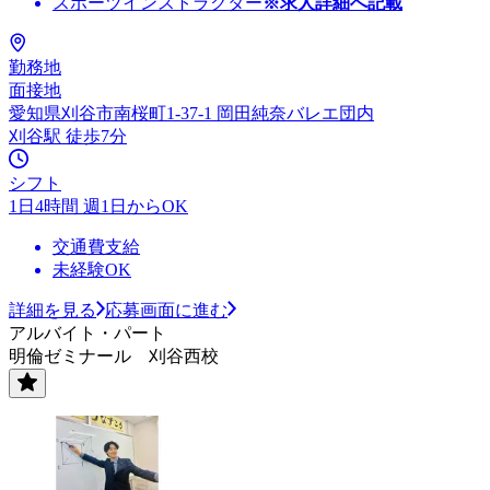
スポーツインストラクター
※求人詳細へ記載
勤務地
面接地
愛知県刈谷市南桜町1-37-1 岡田純奈バレエ団内
刈谷駅 徒歩7分
シフト
1日4時間 週1日からOK
交通費支給
未経験OK
詳細を見る
応募画面に進む
アルバイト・パート
明倫ゼミナール 刈谷西校