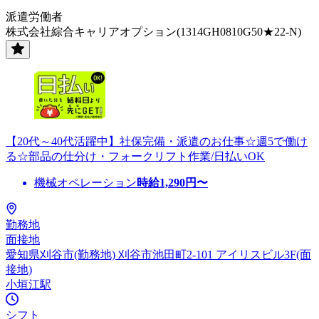
派遣労働者
株式会社綜合キャリアオプション(1314GH0810G50★22-N)
【20代～40代活躍中】社保完備・派遣のお仕事☆週5で働け
る☆部品の仕分け・フォークリフト作業/日払いOK
機械オペレーション
時給
1,290
円〜
勤務地
面接地
愛知県刈谷市(勤務地) 刈谷市池田町2-101 アイリスビル3F(面
接地)
小垣江駅
シフト