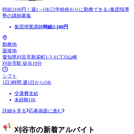
時給2100円！週1～OK◎学校終わりに勤務できる♪集団指導
塾の講師募集
集団授業講師
時給
2,100
円
勤務地
面接地
愛知県刈谷市新栄町1-3 ACT33山崎
刈谷市駅 徒歩10分
シフト
1日3時間 週1日からOK
交通費支給
未経験OK
詳細を見る
応募画面に進む
刈谷市の新着アルバイト